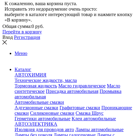
К сожалению, ваша корзина пуста.
Исправить это недоразумение очень просто:
выберите в каталоге интересующий товар и нажмите кнопку
«В корзину».
Общая сумма:
0 руб.
Перейти в корзину
Вход
Регистрация
Меню
Каталог
АВТОХИМИЯ
Технические жидкости, масла
Тормозная жидкость
Масло гидравлическое
Масло
синтетическое
Присадка автомобильная
Промывка
автомобильная
Автомобильные смазки
Адгезионные смазки
Графитовые смазки
Проникающие
смазки
Силиконовые смазки
Смазка Шрус
Герметики автомобильные
Клеи автомобильные
АВТОЭЛЕКТРИКА
Изоляция для проводов авто
Лампы автомобильные
Лампы без цоколя
Лампы галогеновые
Лампы с