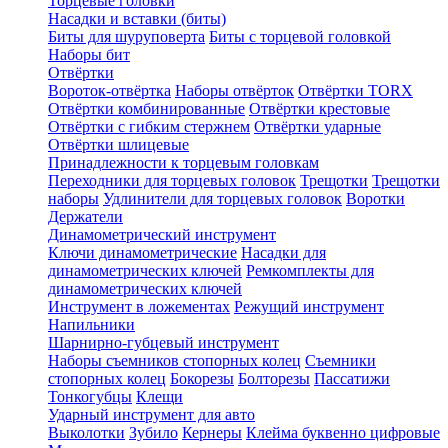
Торцевые головки
Насадки и вставки (биты)
Биты для шуруповерта
Биты с торцевой головкой
Наборы бит
Отвёртки
Вороток-отвёртка
Наборы отвёрток
Отвёртки TORX
Отвёртки комбинированные
Отвёртки крестовые
Отвёртки с гибким стержнем
Отвёртки ударные
Отвёртки шлицевые
Принадлежности к торцевым головкам
Переходники для торцевых головок
Трещотки
Трещотки
наборы
Удлинители для торцевых головок
Воротки
Держатели
Динамометрический инструмент
Ключи динамометрические
Насадки для
динамометрических ключей
Ремкомплекты для
динамометрических ключей
Инструмент в ложементах
Режущий инструмент
Напильники
Шарнирно-губцевый инструмент
Наборы съемников стопорных колец
Съемники
стопорных колец
Бокорезы
Болторезы
Пассатижи
Тонкогубцы
Клещи
Ударный инструмент для авто
Выколотки
Зубило
Кернеры
Клейма буквенно цифровые