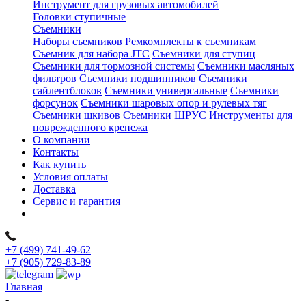
Инструмент для грузовых автомобилей
Головки ступичные
Съемники
Наборы съемников
Ремкомплекты к съемникам
Съемник для набора JTC
Съемники для ступиц
Съемники для тормозной системы
Съемники масляных
фильтров
Съемники подшипников
Съемники
сайлентблоков
Съемники универсальные
Съемники
форсунок
Съемники шаровых опор и рулевых тяг
Съемники шкивов
Съемники ШРУС
Инструменты для
поврежденного крепежа
О компании
Контакты
Как купить
Условия оплаты
Доставка
Сервис и гарантия
+7 (499) 741-49-62
+7 (905) 729-83-89
Главная
-