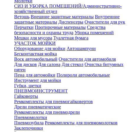
Молотки
СИЗ И УБОРКА ПОМЕЩЕНИЙ/Административно-
хозяйственный отдел
Ветошь
Внешние защитные материалы
Внутренние
защитные материалы
Диспенсеры
Очистители для рук
Перчатки
Протирочные материалы
Средства
безопасности и охраны труда
Уборка помещений
Мешки для мусора
Туалетная бумага
УЧАСТОК МОЙКИ
Оборудование для мойки
Автошампуни
Бесконтактная мойка
Воск автомобильный
Очистители для автомобиля
Для дисков
Для салона
Для стекол
Очистка битумных
пятен
Пена для автомойки
Полироли автомобильные
Инструмент для мойки
Губки, щетки
ПНЕВМОИНСТРУМЕНТ
Гайковерты
Ремкомплекты для пневмогайковертов
Дрели пневматические
Ремкомплекты для пневмодрели
Пневмомолотки
Пневмозубила
Ремкомплекты для пневмомолотков
Заклепочники