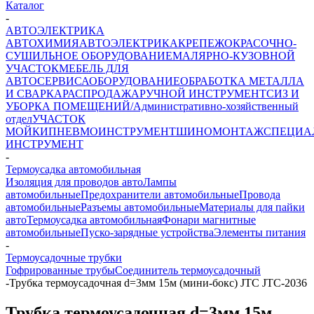
Каталог
-
АВТОЭЛЕКТРИКА
АВТОХИМИЯ
АВТОЭЛЕКТРИКА
КРЕПЕЖ
ОКРАСОЧНО-
СУШИЛЬНОЕ ОБОРУДОВАНИЕ
МАЛЯРНО-КУЗОВНОЙ
УЧАСТОК
МЕБЕЛЬ ДЛЯ
АВТОСЕРВИСА
ОБОРУДОВАНИЕ
ОБРАБОТКА МЕТАЛЛА
И СВАРКА
РАСПРОДАЖА
РУЧНОЙ ИНСТРУМЕНТ
СИЗ И
УБОРКА ПОМЕЩЕНИЙ/Административно-хозяйственный
отдел
УЧАСТОК
МОЙКИ
ПНЕВМОИНСТРУМЕНТ
ШИНОМОНТАЖ
СПЕЦИА
ИНСТРУМЕНТ
-
Термоусадка автомобильная
Изоляция для проводов авто
Лампы
автомобильные
Предохранители автомобильные
Провода
автомобильные
Разъемы автомобильные
Материалы для пайки
авто
Термоусадка автомобильная
Фонари магнитные
автомобильные
Пуско-зарядные устройства
Элементы питания
-
Термоусадочные трубки
Гофрированные трубы
Соединитель термоусадочный
-
Трубка термоусадочная d=3мм 15м (мини-бокс) JTC JTC-2036
Трубка термоусадочная d=3мм 15м