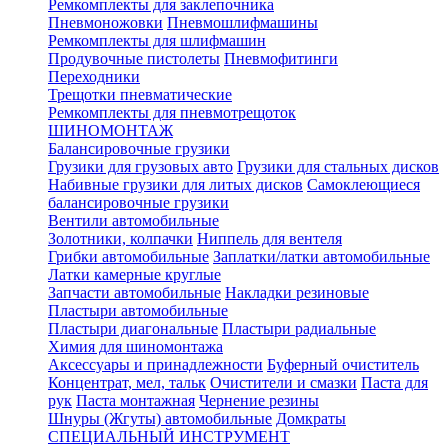
Ремкомплекты для заклепочника
Пневмоножовки
Пневмошлифмашины
Ремкомплекты для шлифмашин
Продувочные пистолеты
Пневмофитинги
Переходники
Трещотки пневматические
Ремкомплекты для пневмотрещоток
ШИНОМОНТАЖ
Балансировочные грузики
Грузики для грузовых авто
Грузики для стальных дисков
Набивные грузики для литых дисков
Самоклеющиеся
балансировочные грузики
Вентили автомобильные
Золотники, колпачки
Ниппель для вентеля
Грибки автомобильные
Заплатки/латки автомобильные
Латки камерные круглые
Запчасти автомобильные
Накладки резиновые
Пластыри автомобильные
Пластыри диагональные
Пластыри радиальные
Химия для шиномонтажа
Аксессуары и принадлежности
Буферный очиститель
Концентрат, мел, тальк
Очистители и смазки
Паста для
рук
Паста монтажная
Чернение резины
Шнуры (Жгуты) автомобильные
Домкраты
СПЕЦИАЛЬНЫЙ ИНСТРУМЕНТ