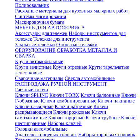
Полировальник
Расходные материалы для кузовных малярных работ
Системы маскирования
Маскировочная бумага
МЕБЕЛЬ ДЛЯ АВТОСЕРВИСА
Аксессуары для тележек
Наборы инструментов для
тележек
Тележки для инструмента
Закрытые тележки
Открытые тележки
ОБОРУДОВАНИЕ
ОБРАБОТКА МЕТАЛЛА И
СВАРКА
Круги автомобильные
Круги зачистные
Круги отрезные
Круги тарельчатые
лепестковые
Сварочные материалы
Сверла автомобильные
РАСПРОДАЖА
РУЧНОЙ ИНСТРУМЕНТ
Гаечные ключи
Ключи SPLINE
Ключи TORX
Ключи баллонные
Ключи
Г-образные
Ключи комбинированные
Ключи накидные
Ключи разводные
Ключи разрезные
Ключи
раскрывающиеся
Ключи рожковые
Ключи
самозажимные
Ключи торцевые
Ключи трубные
Ключи
шестигранные
Наборы ключей
Головки автомобильные
Адаптеры торцевых головок
Наборы торцевых головок