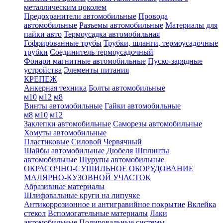
металлическим цоколем
Предохранители автомобильные
Провода
автомобильные
Разъемы автомобильные
Материалы для
пайки авто
Термоусадка автомобильная
Гофрированные трубы
Трубки, шланги, термоусадочные
трубки
Соединитель термоусадочный
Фонари магнитные автомобильные
Пуско-зарядные
устройства
Элементы питания
КРЕПЕЖ
Анкерная техника
Болты автомобильные
м10
м12
м8
Винты автомобильные
Гайки автомобильные
м8
м10
м12
Заклепки автомобильные
Саморезы автомобильные
Хомуты автомобильные
Пластиковые
Силовой
Червячный
Шайбы автомобильные
Дюбеля
Шплинты
автомобильные
Шурупы автомобильные
ОКРАСОЧНО-СУШИЛЬНОЕ ОБОРУДОВАНИЕ
МАЛЯРНО-КУЗОВНОЙ УЧАСТОК
Абразивные материалы
Шлифовальные круги на липучке
Антикоррозионное и антигравийное покрытие
Вклейка
стекол
Вспомогательные материалы
Лаки
автомобильные
Полировальные системы