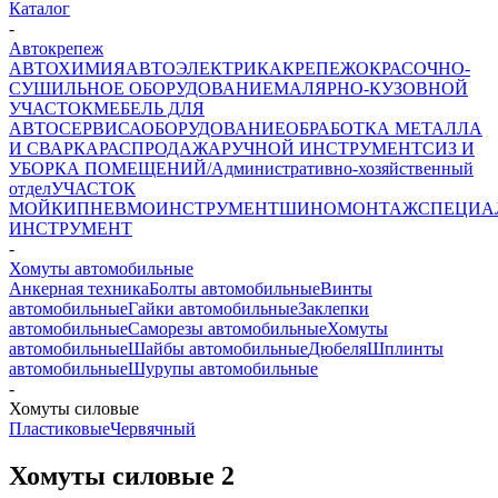
Каталог
-
Автокрепеж
АВТОХИМИЯ
АВТОЭЛЕКТРИКА
КРЕПЕЖ
ОКРАСОЧНО-
СУШИЛЬНОЕ ОБОРУДОВАНИЕ
МАЛЯРНО-КУЗОВНОЙ
УЧАСТОК
МЕБЕЛЬ ДЛЯ
АВТОСЕРВИСА
ОБОРУДОВАНИЕ
ОБРАБОТКА МЕТАЛЛА
И СВАРКА
РАСПРОДАЖА
РУЧНОЙ ИНСТРУМЕНТ
СИЗ И
УБОРКА ПОМЕЩЕНИЙ/Административно-хозяйственный
отдел
УЧАСТОК
МОЙКИ
ПНЕВМОИНСТРУМЕНТ
ШИНОМОНТАЖ
СПЕЦИА
ИНСТРУМЕНТ
-
Хомуты автомобильные
Анкерная техника
Болты автомобильные
Винты
автомобильные
Гайки автомобильные
Заклепки
автомобильные
Саморезы автомобильные
Хомуты
автомобильные
Шайбы автомобильные
Дюбеля
Шплинты
автомобильные
Шурупы автомобильные
-
Хомуты силовые
Пластиковые
Червячный
Хомуты силовые
2