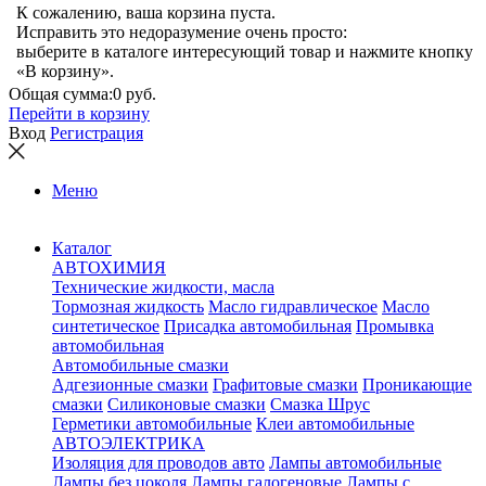
К сожалению, ваша корзина пуста.
Исправить это недоразумение очень просто:
выберите в каталоге интересующий товар и нажмите кнопку
«В корзину».
Общая сумма:
0 руб.
Перейти в корзину
Вход
Регистрация
Меню
Каталог
АВТОХИМИЯ
Технические жидкости, масла
Тормозная жидкость
Масло гидравлическое
Масло
синтетическое
Присадка автомобильная
Промывка
автомобильная
Автомобильные смазки
Адгезионные смазки
Графитовые смазки
Проникающие
смазки
Силиконовые смазки
Смазка Шрус
Герметики автомобильные
Клеи автомобильные
АВТОЭЛЕКТРИКА
Изоляция для проводов авто
Лампы автомобильные
Лампы без цоколя
Лампы галогеновые
Лампы с