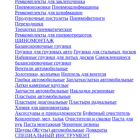
Ремкомплекты для заклепочника
Пневмоножовки
Пневмошлифмашины
Ремкомплекты для шлифмашин
Продувочные пистолеты
Пневмофитинги
Переходники
Трещотки пневматические
Ремкомплекты для пневмотрещоток
ШИНОМОНТАЖ
Балансировочные грузики
Грузики для грузовых авто
Грузики для стальных дисков
Набивные грузики для литых дисков
Самоклеющиеся
балансировочные грузики
Вентили автомобильные
Золотники, колпачки
Ниппель для вентеля
Грибки автомобильные
Заплатки/латки автомобильные
Латки камерные круглые
Запчасти автомобильные
Накладки резиновые
Пластыри автомобильные
Пластыри диагональные
Пластыри радиальные
Химия для шиномонтажа
Аксессуары и принадлежности
Буферный очиститель
Концентрат, мел, тальк
Очистители и смазки
Паста для
рук
Паста монтажная
Чернение резины
Шнуры (Жгуты) автомобильные
Домкраты
СПЕЦИАЛЬНЫЙ ИНСТРУМЕНТ