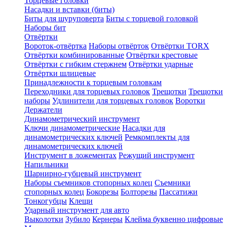
Торцевые головки
Насадки и вставки (биты)
Биты для шуруповерта
Биты с торцевой головкой
Наборы бит
Отвёртки
Вороток-отвёртка
Наборы отвёрток
Отвёртки TORX
Отвёртки комбинированные
Отвёртки крестовые
Отвёртки с гибким стержнем
Отвёртки ударные
Отвёртки шлицевые
Принадлежности к торцевым головкам
Переходники для торцевых головок
Трещотки
Трещотки
наборы
Удлинители для торцевых головок
Воротки
Держатели
Динамометрический инструмент
Ключи динамометрические
Насадки для
динамометрических ключей
Ремкомплекты для
динамометрических ключей
Инструмент в ложементах
Режущий инструмент
Напильники
Шарнирно-губцевый инструмент
Наборы съемников стопорных колец
Съемники
стопорных колец
Бокорезы
Болторезы
Пассатижи
Тонкогубцы
Клещи
Ударный инструмент для авто
Выколотки
Зубило
Кернеры
Клейма буквенно цифровые