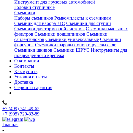
Инструмент для грузовых автомобилей
Головки ступичные
Съемники
Наборы съемников
Ремкомплекты к съемникам
Съемник для набора JTC
Съемники для ступиц
Съемники для тормозной системы
Съемники масляных
фильтров
Съемники подшипников
Съемники
сайлентблоков
Съемники универсальные
Съемники
форсунок
Съемники шаровых опор и рулевых тяг
Съемники шкивов
Съемники ШРУС
Инструменты для
поврежденного крепежа
О компании
Контакты
Как купить
Условия оплаты
Доставка
Сервис и гарантия
+7 (499) 741-49-62
+7 (905) 729-83-89
Главная
-