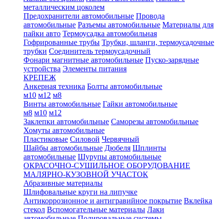
металлическим цоколем
Предохранители автомобильные
Провода
автомобильные
Разъемы автомобильные
Материалы для
пайки авто
Термоусадка автомобильная
Гофрированные трубы
Трубки, шланги, термоусадочные
трубки
Соединитель термоусадочный
Фонари магнитные автомобильные
Пуско-зарядные
устройства
Элементы питания
КРЕПЕЖ
Анкерная техника
Болты автомобильные
м10
м12
м8
Винты автомобильные
Гайки автомобильные
м8
м10
м12
Заклепки автомобильные
Саморезы автомобильные
Хомуты автомобильные
Пластиковые
Силовой
Червячный
Шайбы автомобильные
Дюбеля
Шплинты
автомобильные
Шурупы автомобильные
ОКРАСОЧНО-СУШИЛЬНОЕ ОБОРУДОВАНИЕ
МАЛЯРНО-КУЗОВНОЙ УЧАСТОК
Абразивные материалы
Шлифовальные круги на липучке
Антикоррозионное и антигравийное покрытие
Вклейка
стекол
Вспомогательные материалы
Лаки
автомобильные
Полировальные системы