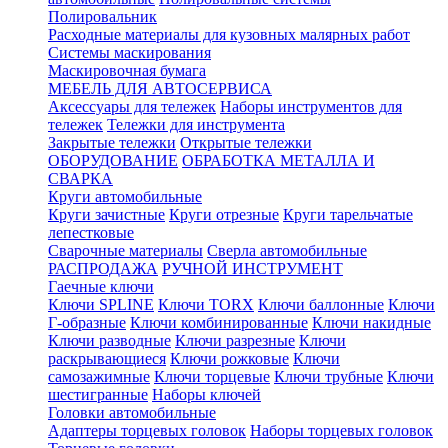
Полировальник
Расходные материалы для кузовных малярных работ
Системы маскирования
Маскировочная бумага
МЕБЕЛЬ ДЛЯ АВТОСЕРВИСА
Аксессуары для тележек
Наборы инструментов для
тележек
Тележки для инструмента
Закрытые тележки
Открытые тележки
ОБОРУДОВАНИЕ
ОБРАБОТКА МЕТАЛЛА И
СВАРКА
Круги автомобильные
Круги зачистные
Круги отрезные
Круги тарельчатые
лепестковые
Сварочные материалы
Сверла автомобильные
РАСПРОДАЖА
РУЧНОЙ ИНСТРУМЕНТ
Гаечные ключи
Ключи SPLINE
Ключи TORX
Ключи баллонные
Ключи
Г-образные
Ключи комбинированные
Ключи накидные
Ключи разводные
Ключи разрезные
Ключи
раскрывающиеся
Ключи рожковые
Ключи
самозажимные
Ключи торцевые
Ключи трубные
Ключи
шестигранные
Наборы ключей
Головки автомобильные
Адаптеры торцевых головок
Наборы торцевых головок