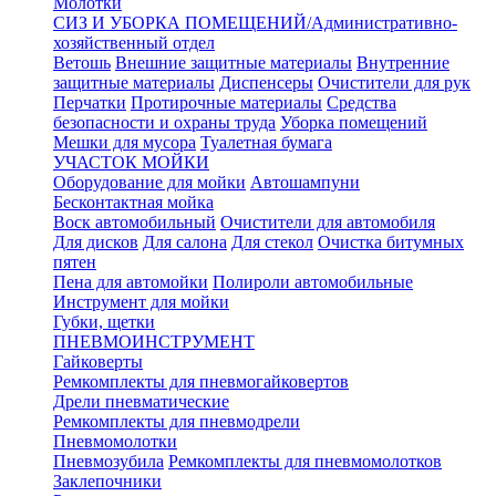
Молотки
СИЗ И УБОРКА ПОМЕЩЕНИЙ/Административно-
хозяйственный отдел
Ветошь
Внешние защитные материалы
Внутренние
защитные материалы
Диспенсеры
Очистители для рук
Перчатки
Протирочные материалы
Средства
безопасности и охраны труда
Уборка помещений
Мешки для мусора
Туалетная бумага
УЧАСТОК МОЙКИ
Оборудование для мойки
Автошампуни
Бесконтактная мойка
Воск автомобильный
Очистители для автомобиля
Для дисков
Для салона
Для стекол
Очистка битумных
пятен
Пена для автомойки
Полироли автомобильные
Инструмент для мойки
Губки, щетки
ПНЕВМОИНСТРУМЕНТ
Гайковерты
Ремкомплекты для пневмогайковертов
Дрели пневматические
Ремкомплекты для пневмодрели
Пневмомолотки
Пневмозубила
Ремкомплекты для пневмомолотков
Заклепочники