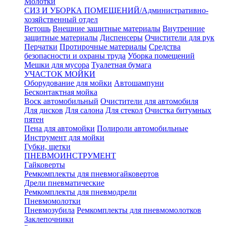
Молотки
СИЗ И УБОРКА ПОМЕЩЕНИЙ/Административно-
хозяйственный отдел
Ветошь
Внешние защитные материалы
Внутренние
защитные материалы
Диспенсеры
Очистители для рук
Перчатки
Протирочные материалы
Средства
безопасности и охраны труда
Уборка помещений
Мешки для мусора
Туалетная бумага
УЧАСТОК МОЙКИ
Оборудование для мойки
Автошампуни
Бесконтактная мойка
Воск автомобильный
Очистители для автомобиля
Для дисков
Для салона
Для стекол
Очистка битумных
пятен
Пена для автомойки
Полироли автомобильные
Инструмент для мойки
Губки, щетки
ПНЕВМОИНСТРУМЕНТ
Гайковерты
Ремкомплекты для пневмогайковертов
Дрели пневматические
Ремкомплекты для пневмодрели
Пневмомолотки
Пневмозубила
Ремкомплекты для пневмомолотков
Заклепочники