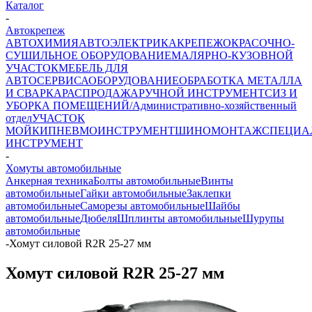
Каталог
-
Автокрепеж
АВТОХИМИЯ
АВТОЭЛЕКТРИКА
КРЕПЕЖ
ОКРАСОЧНО-
СУШИЛЬНОЕ ОБОРУДОВАНИЕ
МАЛЯРНО-КУЗОВНОЙ
УЧАСТОК
МЕБЕЛЬ ДЛЯ
АВТОСЕРВИСА
ОБОРУДОВАНИЕ
ОБРАБОТКА МЕТАЛЛА
И СВАРКА
РАСПРОДАЖА
РУЧНОЙ ИНСТРУМЕНТ
СИЗ И
УБОРКА ПОМЕЩЕНИЙ/Административно-хозяйственный
отдел
УЧАСТОК
МОЙКИ
ПНЕВМОИНСТРУМЕНТ
ШИНОМОНТАЖ
СПЕЦИА
ИНСТРУМЕНТ
-
Хомуты автомобильные
Анкерная техника
Болты автомобильные
Винты
автомобильные
Гайки автомобильные
Заклепки
автомобильные
Саморезы автомобильные
Шайбы
автомобильные
Дюбеля
Шплинты автомобильные
Шурупы
автомобильные
-
Хомут силовой R2R 25-27 мм
Хомут силовой R2R 25-27 мм