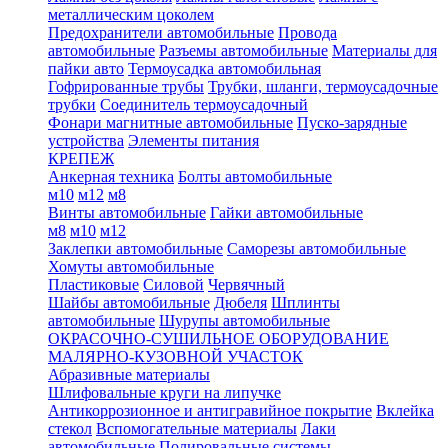
металлическим цоколем
Предохранители автомобильные
Провода
автомобильные
Разъемы автомобильные
Материалы для
пайки авто
Термоусадка автомобильная
Гофрированные трубы
Трубки, шланги, термоусадочные
трубки
Соединитель термоусадочный
Фонари магнитные автомобильные
Пуско-зарядные
устройства
Элементы питания
КРЕПЕЖ
Анкерная техника
Болты автомобильные
м10
м12
м8
Винты автомобильные
Гайки автомобильные
м8
м10
м12
Заклепки автомобильные
Саморезы автомобильные
Хомуты автомобильные
Пластиковые
Силовой
Червячный
Шайбы автомобильные
Дюбеля
Шплинты
автомобильные
Шурупы автомобильные
ОКРАСОЧНО-СУШИЛЬНОЕ ОБОРУДОВАНИЕ
МАЛЯРНО-КУЗОВНОЙ УЧАСТОК
Абразивные материалы
Шлифовальные круги на липучке
Антикоррозионное и антигравийное покрытие
Вклейка
стекол
Вспомогательные материалы
Лаки
автомобильные
Полировальные системы