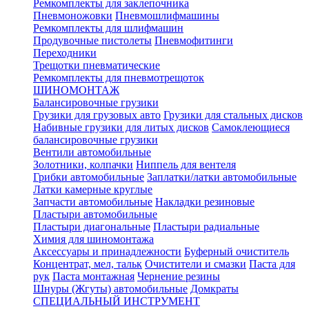
Ремкомплекты для заклепочника
Пневмоножовки
Пневмошлифмашины
Ремкомплекты для шлифмашин
Продувочные пистолеты
Пневмофитинги
Переходники
Трещотки пневматические
Ремкомплекты для пневмотрещоток
ШИНОМОНТАЖ
Балансировочные грузики
Грузики для грузовых авто
Грузики для стальных дисков
Набивные грузики для литых дисков
Самоклеющиеся
балансировочные грузики
Вентили автомобильные
Золотники, колпачки
Ниппель для вентеля
Грибки автомобильные
Заплатки/латки автомобильные
Латки камерные круглые
Запчасти автомобильные
Накладки резиновые
Пластыри автомобильные
Пластыри диагональные
Пластыри радиальные
Химия для шиномонтажа
Аксессуары и принадлежности
Буферный очиститель
Концентрат, мел, тальк
Очистители и смазки
Паста для
рук
Паста монтажная
Чернение резины
Шнуры (Жгуты) автомобильные
Домкраты
СПЕЦИАЛЬНЫЙ ИНСТРУМЕНТ