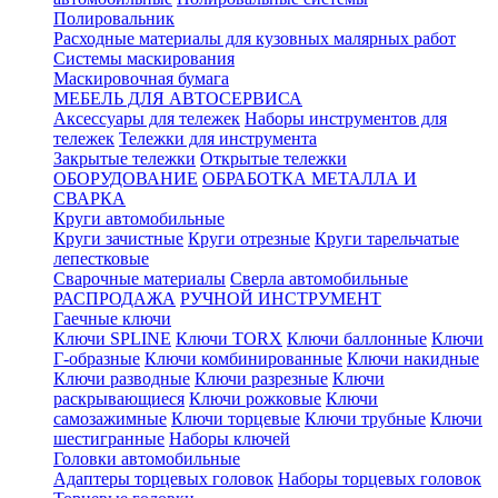
Полировальник
Расходные материалы для кузовных малярных работ
Системы маскирования
Маскировочная бумага
МЕБЕЛЬ ДЛЯ АВТОСЕРВИСА
Аксессуары для тележек
Наборы инструментов для
тележек
Тележки для инструмента
Закрытые тележки
Открытые тележки
ОБОРУДОВАНИЕ
ОБРАБОТКА МЕТАЛЛА И
СВАРКА
Круги автомобильные
Круги зачистные
Круги отрезные
Круги тарельчатые
лепестковые
Сварочные материалы
Сверла автомобильные
РАСПРОДАЖА
РУЧНОЙ ИНСТРУМЕНТ
Гаечные ключи
Ключи SPLINE
Ключи TORX
Ключи баллонные
Ключи
Г-образные
Ключи комбинированные
Ключи накидные
Ключи разводные
Ключи разрезные
Ключи
раскрывающиеся
Ключи рожковые
Ключи
самозажимные
Ключи торцевые
Ключи трубные
Ключи
шестигранные
Наборы ключей
Головки автомобильные
Адаптеры торцевых головок
Наборы торцевых головок