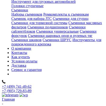
Инструмент для грузовых автомобилей
Головки ступичные
Съемники
Наборы съемников
Ремкомплекты к съемникам
Съемник для набора JTC
Съемники для ступиц
Съемники для тормозной системы
Съемники масляных
фильтров
Съемники подшипников
Съемники
сайлентблоков
Съемники универсальные
Съемники
форсунок
Съемники шаровых опор и рулевых тяг
Съемники шкивов
Съемники ШРУС
Инструменты для
поврежденного крепежа
О компании
Контакты
Как купить
Условия оплаты
Доставка
Сервис и гарантия
+7 (499) 741-49-62
+7 (905) 729-83-89
Главная
-