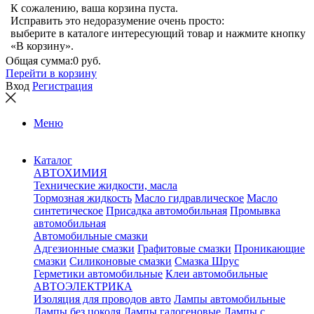
К сожалению, ваша корзина пуста.
Исправить это недоразумение очень просто:
выберите в каталоге интересующий товар и нажмите кнопку
«В корзину».
Общая сумма:
0 руб.
Перейти в корзину
Вход
Регистрация
Меню
Каталог
АВТОХИМИЯ
Технические жидкости, масла
Тормозная жидкость
Масло гидравлическое
Масло
синтетическое
Присадка автомобильная
Промывка
автомобильная
Автомобильные смазки
Адгезионные смазки
Графитовые смазки
Проникающие
смазки
Силиконовые смазки
Смазка Шрус
Герметики автомобильные
Клеи автомобильные
АВТОЭЛЕКТРИКА
Изоляция для проводов авто
Лампы автомобильные
Лампы без цоколя
Лампы галогеновые
Лампы с