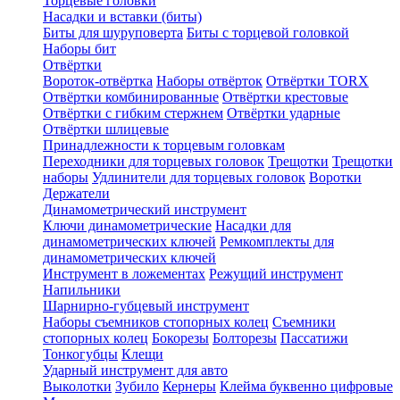
Торцевые головки
Насадки и вставки (биты)
Биты для шуруповерта
Биты с торцевой головкой
Наборы бит
Отвёртки
Вороток-отвёртка
Наборы отвёрток
Отвёртки TORX
Отвёртки комбинированные
Отвёртки крестовые
Отвёртки с гибким стержнем
Отвёртки ударные
Отвёртки шлицевые
Принадлежности к торцевым головкам
Переходники для торцевых головок
Трещотки
Трещотки
наборы
Удлинители для торцевых головок
Воротки
Держатели
Динамометрический инструмент
Ключи динамометрические
Насадки для
динамометрических ключей
Ремкомплекты для
динамометрических ключей
Инструмент в ложементах
Режущий инструмент
Напильники
Шарнирно-губцевый инструмент
Наборы съемников стопорных колец
Съемники
стопорных колец
Бокорезы
Болторезы
Пассатижи
Тонкогубцы
Клещи
Ударный инструмент для авто
Выколотки
Зубило
Кернеры
Клейма буквенно цифровые