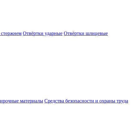
 стержнем
Отвёртки ударные
Отвёртки шлицевые
ирочные материалы
Средства безопасности и охраны труда