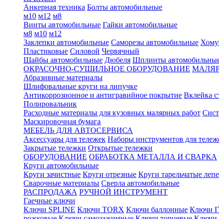
Анкерная техника
Болты автомобильные
м10
м12
м8
Винты автомобильные
Гайки автомобильные
м8
м10
м12
Заклепки автомобильные
Саморезы автомобильные
Хому
Пластиковые
Силовой
Червячный
Шайбы автомобильные
Дюбеля
Шплинты автомобильны
ОКРАСОЧНО-СУШИЛЬНОЕ ОБОРУДОВАНИЕ
МАЛЯР
Абразивные материалы
Шлифовальные круги на липучке
Антикоррозионное и антигравийное покрытие
Вклейка с
Полировальник
Расходные материалы для кузовных малярных работ
Сист
Маскировочная бумага
МЕБЕЛЬ ДЛЯ АВТОСЕРВИСА
Аксессуары для тележек
Наборы инструментов для тележ
Закрытые тележки
Открытые тележки
ОБОРУДОВАНИЕ
ОБРАБОТКА МЕТАЛЛА И СВАРКА
Круги автомобильные
Круги зачистные
Круги отрезные
Круги тарельчатые леп
Сварочные материалы
Сверла автомобильные
РАСПРОДАЖА
РУЧНОЙ ИНСТРУМЕНТ
Гаечные ключи
Ключи SPLINE
Ключи TORX
Ключи баллонные
Ключи Г
рожковые
Ключи самозажимные
Ключи торцевые
Ключи 