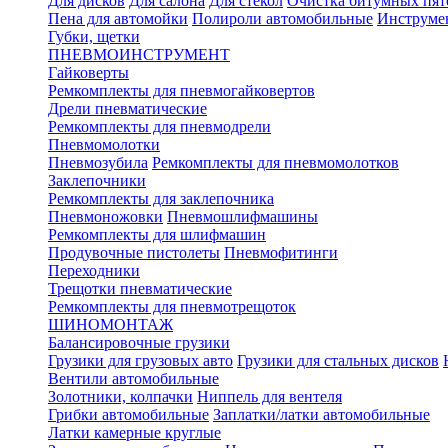
Для дисков
Для салона
Для стекол
Очистка битумных пят
Пена для автомойки
Полироли автомобильные
Инструме
Губки, щетки
ПНЕВМОИНСТРУМЕНТ
Гайковерты
Ремкомплекты для пневмогайковертов
Дрели пневматические
Ремкомплекты для пневмодрели
Пневмомолотки
Пневмозубила
Ремкомплекты для пневмомолотков
Заклепочники
Ремкомплекты для заклепочника
Пневмоножовки
Пневмошлифмашины
Ремкомплекты для шлифмашин
Продувочные пистолеты
Пневмофитинги
Переходники
Трещотки пневматические
Ремкомплекты для пневмотрещоток
ШИНОМОНТАЖ
Балансировочные грузики
Грузики для грузовых авто
Грузики для стальных дисков
Вентили автомобильные
Золотники, колпачки
Ниппель для вентеля
Грибки автомобильные
Заплатки/латки автомобильные
Латки камерные круглые