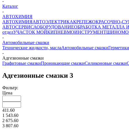
-
Каталог
-
АВТОХИМИЯ
АВТОХИМИЯ
АВТОЭЛЕКТРИКА
КРЕПЕЖ
ОКРАСОЧНО-СУ
АВТОСЕРВИСА
ОБОРУДОВАНИЕ
ОБРАБОТКА МЕТАЛЛА 
отдел
УЧАСТОК МОЙКИ
ПНЕВМОИНСТРУМЕНТ
ШИНОМО
-
Автомобильные смазки
Технические жидкости, масла
Автомобильные смазки
Герметики
-
Адгезионные смазки
Графитовые смазки
Проникающие смазки
Силиконовые смазки
Адгезионные смазки
3
Фильтр:
Цена
411.60
1 543.60
2 675.60
3 807.60