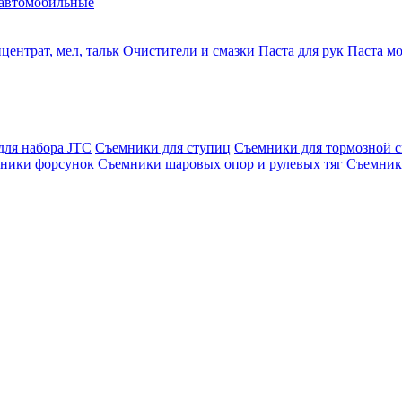
автомобильные
центрат, мел, тальк
Очистители и смазки
Паста для рук
Паста м
для набора JTC
Съемники для ступиц
Съемники для тормозной 
ники форсунок
Съемники шаровых опор и рулевых тяг
Съемник