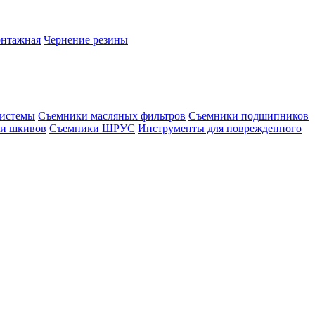
онтажная
Чернение резины
системы
Съемники масляных фильтров
Съемники подшипников
и шкивов
Съемники ШРУС
Инструменты для поврежденного