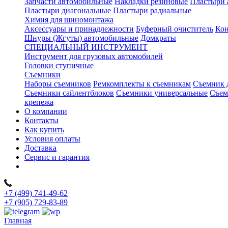
Запчасти автомобильные
Накладки резиновые
Пластыри 
Пластыри диагональные
Пластыри радиальные
Химия для шиномонтажа
Аксессуары и принадлежности
Буферный очиститель
Кон
Шнуры (Жгуты) автомобильные
Домкраты
СПЕЦИАЛЬНЫЙ ИНСТРУМЕНТ
Инструмент для грузовых автомобилей
Головки ступичные
Съемники
Наборы съемников
Ремкомплекты к съемникам
Съемник 
Съемники сайлентблоков
Съемники универсальные
Съем
крепежа
О компании
Контакты
Как купить
Условия оплаты
Доставка
Сервис и гарантия
+7 (499) 741-49-62
+7 (905) 729-83-89
Главная