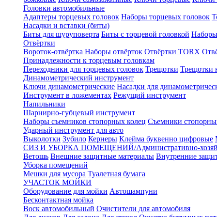
Головки автомобильные
Адаптеры торцевых головок
Наборы торцевых головок
Т
Насадки и вставки (биты)
Биты для шуруповерта
Биты с торцевой головкой
Наборы
Отвёртки
Вороток-отвёртка
Наборы отвёрток
Отвёртки TORX
Отв
Принадлежности к торцевым головкам
Переходники для торцевых головок
Трещотки
Трещотки 
Динамометрический инструмент
Ключи динамометрические
Насадки для динамометричес
Инструмент в ложементах
Режущий инструмент
Напильники
Шарнирно-губцевый инструмент
Наборы съемников стопорных колец
Съемники стопорны
Ударный инструмент для авто
Выколотки
Зубило
Кернеры
Клейма буквенно цифровые
СИЗ И УБОРКА ПОМЕЩЕНИЙ/Административно-хозяйс
Ветошь
Внешние защитные материалы
Внутренние защи
Уборка помещений
Мешки для мусора
Туалетная бумага
УЧАСТОК МОЙКИ
Оборудование для мойки
Автошампуни
Бесконтактная мойка
Воск автомобильный
Очистители для автомобиля