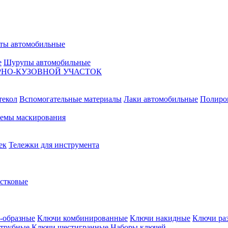
ты автомобильные
е
Шурупы автомобильные
НО-КУЗОВНОЙ УЧАСТОК
текол
Вспомогательные материалы
Лаки автомобильные
Полиро
емы маскирования
ек
Тележки для инструмента
естковые
-образные
Ключи комбинированные
Ключи накидные
Ключи ра
трубные
Ключи шестигранные
Наборы ключей