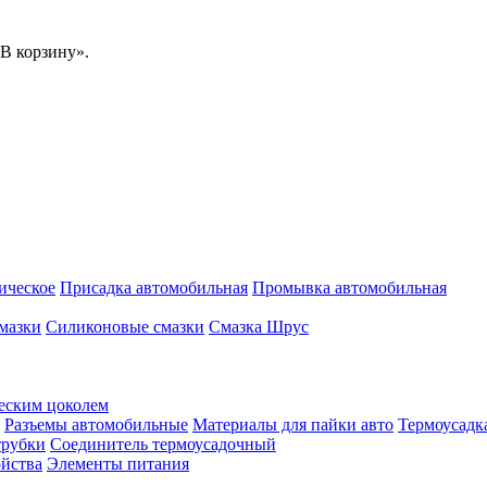
В корзину».
ическое
Присадка автомобильная
Промывка автомобильная
мазки
Силиконовые смазки
Смазка Шрус
еским цоколем
Разъемы автомобильные
Материалы для пайки авто
Термоусадк
трубки
Соединитель термоусадочный
ойства
Элементы питания