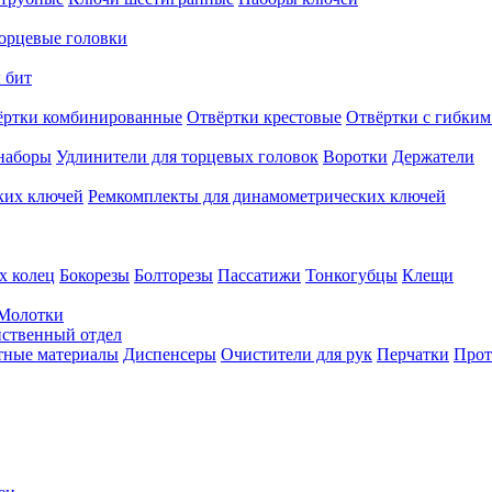
орцевые головки
 бит
ёртки комбинированные
Отвёртки крестовые
Отвёртки с гибким
наборы
Удлинители для торцевых головок
Воротки
Держатели
ких ключей
Ремкомплекты для динамометрических ключей
х колец
Бокорезы
Болторезы
Пассатижи
Тонкогубцы
Клещи
Молотки
твенный отдел
тные материалы
Диспенсеры
Очистители для рук
Перчатки
Прот