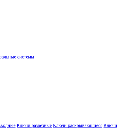
вальные системы
зводные
Ключи разрезные
Ключи раскрывающиеся
Ключи