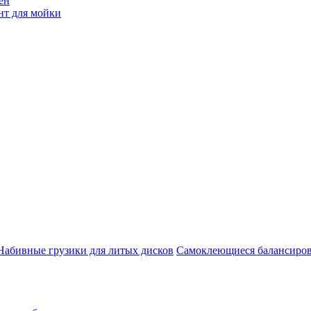
ен
нт для мойки
Набивные грузики для литых дисков
Самоклеющиеся балансиров