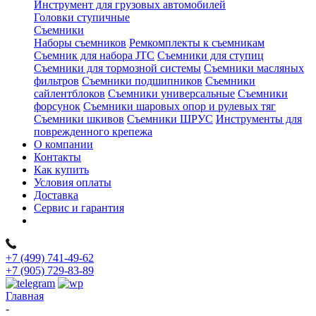
Инструмент для грузовых автомобилей
Головки ступичные
Съемники
Наборы съемников
Ремкомплекты к съемникам
Съемник для набора JTC
Съемники для ступиц
Съемники для тормозной системы
Съемники масляных
фильтров
Съемники подшипников
Съемники
сайлентблоков
Съемники универсальные
Съемники
форсунок
Съемники шаровых опор и рулевых тяг
Съемники шкивов
Съемники ШРУС
Инструменты для
поврежденного крепежа
О компании
Контакты
Как купить
Условия оплаты
Доставка
Сервис и гарантия
+7 (499) 741-49-62
+7 (905) 729-83-89
Главная
-