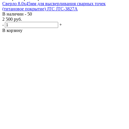
Сверло 8.0х45мм для высверливания сварных точек
(титановое покрытие) JTC JTC-3827A
В наличии - 50
2 500
руб.
-
+
В корзину