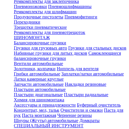
Ремкомплекты для заклепочника
Пневмоножовки
Пневмошлифмашины
Ремкомплекты для шлифмашин
Продувочные пистолеты
Пневмофитинги
Переходники
Трещотки пневматические
Ремкомплекты для пневмотрещоток
ШИНОМОНТАЖ
Балансировочные грузики
Грузики для грузовых авто
Грузики для стальных дисков
Набивные грузики для литых дисков
Самоклеющиеся
балансировочные грузики
Вентили автомобильные
Золотники, колпачки
Ниппель для вентеля
Грибки автомобильные
Заплатки/латки автомобильные
Латки камерные круглые
Запчасти автомобильные
Накладки резиновые
Пластыри автомобильные
Пластыри диагональные
Пластыри радиальные
Химия для шиномонтажа
Аксессуары и принадлежности
Буферный очиститель
Концентрат, мел, тальк
Очистители и смазки
Паста для
рук
Паста монтажная
Чернение резины
Шнуры (Жгуты) автомобильные
Домкраты
СПЕЦИАЛЬНЫЙ ИНСТРУМЕНТ