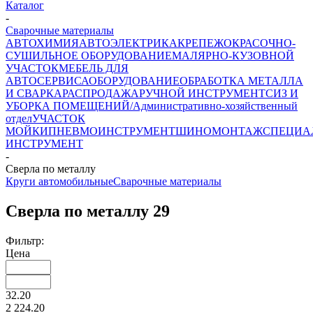
Каталог
-
Сварочные материалы
АВТОХИМИЯ
АВТОЭЛЕКТРИКА
КРЕПЕЖ
ОКРАСОЧНО-
СУШИЛЬНОЕ ОБОРУДОВАНИЕ
МАЛЯРНО-КУЗОВНОЙ
УЧАСТОК
МЕБЕЛЬ ДЛЯ
АВТОСЕРВИСА
ОБОРУДОВАНИЕ
ОБРАБОТКА МЕТАЛЛА
И СВАРКА
РАСПРОДАЖА
РУЧНОЙ ИНСТРУМЕНТ
СИЗ И
УБОРКА ПОМЕЩЕНИЙ/Административно-хозяйственный
отдел
УЧАСТОК
МОЙКИ
ПНЕВМОИНСТРУМЕНТ
ШИНОМОНТАЖ
СПЕЦИА
ИНСТРУМЕНТ
-
Сверла по металлу
Круги автомобильные
Сварочные материалы
Сверла по металлу
29
Фильтр:
Цена
32.20
2 224.20