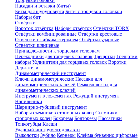
Торцевые головки
Насадки и вставки (биты)
Биты для шуруповерта
Биты с торцевой головкой
Наборы бит
Отвёртки
Вороток-отвёртка
Наборы отвёрток
Отвёртки TORX
Отвёртки комбинированные
Отвёртки крестовые
Отвёртки с гибким стержнем
Отвёртки ударные
Отвёртки шлицевые
Принадлежности к торцевым головкам
Переходники для торцевых головок
Трещотки
Трещотки
наборы
Удлинители для торцевых головок
Воротки
Держатели
Динамометрический инструмент
Ключи динамометрические
Насадки для
динамометрических ключей
Ремкомплекты для
динамометрических ключей
Инструмент в ложементах
Режущий инструмент
Напильники
Шарнирно-губцевый инструмент
Наборы съемников стопорных колец
Съемники
стопорных колец
Бокорезы
Болторезы
Пассатижи
Тонкогубцы
Клещи
Ударный инструмент для авто
Выколотки
Зубило
Кернеры
Клейма буквенно цифровые