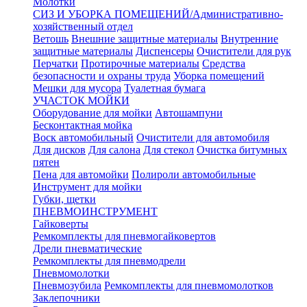
Молотки
СИЗ И УБОРКА ПОМЕЩЕНИЙ/Административно-
хозяйственный отдел
Ветошь
Внешние защитные материалы
Внутренние
защитные материалы
Диспенсеры
Очистители для рук
Перчатки
Протирочные материалы
Средства
безопасности и охраны труда
Уборка помещений
Мешки для мусора
Туалетная бумага
УЧАСТОК МОЙКИ
Оборудование для мойки
Автошампуни
Бесконтактная мойка
Воск автомобильный
Очистители для автомобиля
Для дисков
Для салона
Для стекол
Очистка битумных
пятен
Пена для автомойки
Полироли автомобильные
Инструмент для мойки
Губки, щетки
ПНЕВМОИНСТРУМЕНТ
Гайковерты
Ремкомплекты для пневмогайковертов
Дрели пневматические
Ремкомплекты для пневмодрели
Пневмомолотки
Пневмозубила
Ремкомплекты для пневмомолотков
Заклепочники