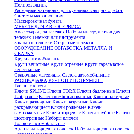
Полировальник
Расходные материалы для кузовных малярных работ
Системы маскирования
Маскировочная бумага
МЕБЕЛЬ ДЛЯ АВТОСЕРВИСА
Аксессуары для тележек
Наборы инструментов для
тележек
Тележки для инструмента
Закрытые тележки
Открытые тележки
ОБОРУДОВАНИЕ
ОБРАБОТКА МЕТАЛЛА И
СВАРКА
Круги автомобильные
Круги зачистные
Круги отрезные
Круги тарельчатые
лепестковые
Сварочные материалы
Сверла автомобильные
РАСПРОДАЖА
РУЧНОЙ ИНСТРУМЕНТ
Гаечные ключи
Ключи SPLINE
Ключи TORX
Ключи баллонные
Ключи
Г-образные
Ключи комбинированные
Ключи накидные
Ключи разводные
Ключи разрезные
Ключи
раскрывающиеся
Ключи рожковые
Ключи
самозажимные
Ключи торцевые
Ключи трубные
Ключи
шестигранные
Наборы ключей
Головки автомобильные
Адаптеры торцевых головок
Наборы торцевых головок