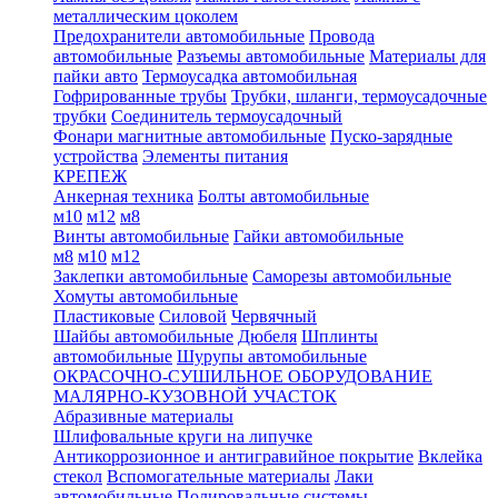
металлическим цоколем
Предохранители автомобильные
Провода
автомобильные
Разъемы автомобильные
Материалы для
пайки авто
Термоусадка автомобильная
Гофрированные трубы
Трубки, шланги, термоусадочные
трубки
Соединитель термоусадочный
Фонари магнитные автомобильные
Пуско-зарядные
устройства
Элементы питания
КРЕПЕЖ
Анкерная техника
Болты автомобильные
м10
м12
м8
Винты автомобильные
Гайки автомобильные
м8
м10
м12
Заклепки автомобильные
Саморезы автомобильные
Хомуты автомобильные
Пластиковые
Силовой
Червячный
Шайбы автомобильные
Дюбеля
Шплинты
автомобильные
Шурупы автомобильные
ОКРАСОЧНО-СУШИЛЬНОЕ ОБОРУДОВАНИЕ
МАЛЯРНО-КУЗОВНОЙ УЧАСТОК
Абразивные материалы
Шлифовальные круги на липучке
Антикоррозионное и антигравийное покрытие
Вклейка
стекол
Вспомогательные материалы
Лаки
автомобильные
Полировальные системы