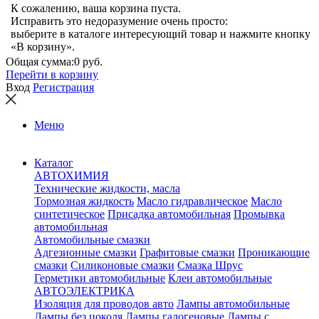
К сожалению, ваша корзина пуста.
Исправить это недоразумение очень просто:
выберите в каталоге интересующий товар и нажмите кнопку
«В корзину».
Общая сумма:
0 руб.
Перейти в корзину
Вход
Регистрация
Меню
Каталог
АВТОХИМИЯ
Технические жидкости, масла
Тормозная жидкость
Масло гидравлическое
Масло
синтетическое
Присадка автомобильная
Промывка
автомобильная
Автомобильные смазки
Адгезионные смазки
Графитовые смазки
Проникающие
смазки
Силиконовые смазки
Смазка Шрус
Герметики автомобильные
Клеи автомобильные
АВТОЭЛЕКТРИКА
Изоляция для проводов авто
Лампы автомобильные
Лампы без цоколя
Лампы галогеновые
Лампы с