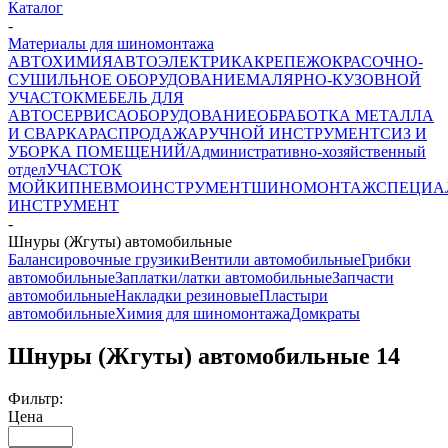
Каталог
-
Материалы для шиномонтажа
АВТОХИМИЯ
АВТОЭЛЕКТРИКА
КРЕПЕЖ
ОКРАСОЧНО-
СУШИЛЬНОЕ ОБОРУДОВАНИЕ
МАЛЯРНО-КУЗОВНОЙ
УЧАСТОК
МЕБЕЛЬ ДЛЯ
АВТОСЕРВИСА
ОБОРУДОВАНИЕ
ОБРАБОТКА МЕТАЛЛА
И СВАРКА
РАСПРОДАЖА
РУЧНОЙ ИНСТРУМЕНТ
СИЗ И
УБОРКА ПОМЕЩЕНИЙ/Административно-хозяйственный
отдел
УЧАСТОК
МОЙКИ
ПНЕВМОИНСТРУМЕНТ
ШИНОМОНТАЖ
СПЕЦИА
ИНСТРУМЕНТ
-
Шнуры (Жгуты) автомобильные
Балансировочные грузики
Вентили автомобильные
Грибки
автомобильные
Заплатки/латки автомобильные
Запчасти
автомобильные
Накладки резиновые
Пластыри
автомобильные
Химия для шиномонтажа
Домкраты
Шнуры (Жгуты) автомобильные
14
Фильтр:
Цена