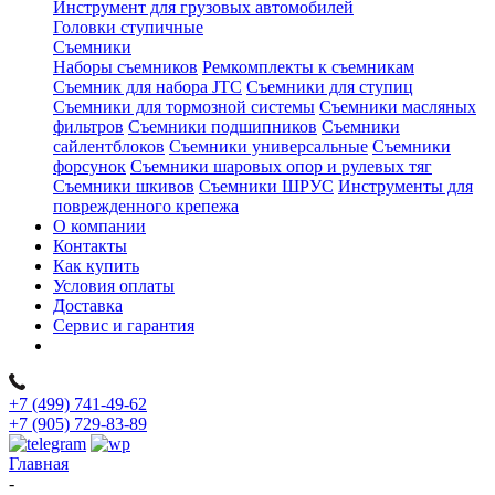
Инструмент для грузовых автомобилей
Головки ступичные
Съемники
Наборы съемников
Ремкомплекты к съемникам
Съемник для набора JTC
Съемники для ступиц
Съемники для тормозной системы
Съемники масляных
фильтров
Съемники подшипников
Съемники
сайлентблоков
Съемники универсальные
Съемники
форсунок
Съемники шаровых опор и рулевых тяг
Съемники шкивов
Съемники ШРУС
Инструменты для
поврежденного крепежа
О компании
Контакты
Как купить
Условия оплаты
Доставка
Сервис и гарантия
+7 (499) 741-49-62
+7 (905) 729-83-89
Главная
-