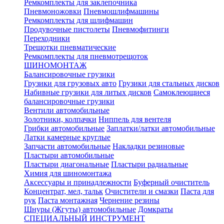
Ремкомплекты для заклепочника
Пневмоножовки
Пневмошлифмашины
Ремкомплекты для шлифмашин
Продувочные пистолеты
Пневмофитинги
Переходники
Трещотки пневматические
Ремкомплекты для пневмотрещоток
ШИНОМОНТАЖ
Балансировочные грузики
Грузики для грузовых авто
Грузики для стальных дисков
Набивные грузики для литых дисков
Самоклеющиеся
балансировочные грузики
Вентили автомобильные
Золотники, колпачки
Ниппель для вентеля
Грибки автомобильные
Заплатки/латки автомобильные
Латки камерные круглые
Запчасти автомобильные
Накладки резиновые
Пластыри автомобильные
Пластыри диагональные
Пластыри радиальные
Химия для шиномонтажа
Аксессуары и принадлежности
Буферный очиститель
Концентрат, мел, тальк
Очистители и смазки
Паста для
рук
Паста монтажная
Чернение резины
Шнуры (Жгуты) автомобильные
Домкраты
СПЕЦИАЛЬНЫЙ ИНСТРУМЕНТ