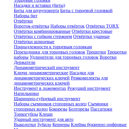
Торцевые головки
Насадки и вставки (биты)
Биты для шуруповерта
Биты с торцевой головкой
Наборы бит
Отвёртки
Вороток-отвёртка
Наборы отвёрток
Отвёртки TORX
Отвёртки комбинированные
Отвёртки крестовые
Отвёртки с гибким стержнем
Отвёртки ударные
Отвёртки шлицевые
Принадлежности к торцевым головкам
Переходники для торцевых головок
Трещотки
Трещотки
наборы
Удлинители для торцевых головок
Воротки
Держатели
Динамометрический инструмент
Ключи динамометрические
Насадки для
динамометрических ключей
Ремкомплекты для
динамометрических ключей
Инструмент в ложементах
Режущий инструмент
Напильники
Шарнирно-губцевый инструмент
Наборы съемников стопорных колец
Съемники
стопорных колец
Бокорезы
Болторезы
Пассатижи
Тонкогубцы
Клещи
Ударный инструмент для авто
Выколотки
Зубило
Кернеры
Клейма буквенно цифровые