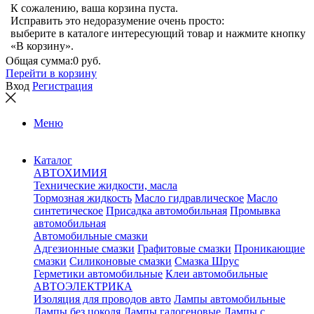
К сожалению, ваша корзина пуста.
Исправить это недоразумение очень просто:
выберите в каталоге интересующий товар и нажмите кнопку
«В корзину».
Общая сумма:
0 руб.
Перейти в корзину
Вход
Регистрация
Меню
Каталог
АВТОХИМИЯ
Технические жидкости, масла
Тормозная жидкость
Масло гидравлическое
Масло
синтетическое
Присадка автомобильная
Промывка
автомобильная
Автомобильные смазки
Адгезионные смазки
Графитовые смазки
Проникающие
смазки
Силиконовые смазки
Смазка Шрус
Герметики автомобильные
Клеи автомобильные
АВТОЭЛЕКТРИКА
Изоляция для проводов авто
Лампы автомобильные
Лампы без цоколя
Лампы галогеновые
Лампы с