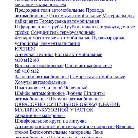
металлическим цоколем
Предохранители автомобильные
Провода
автомобильные
Разъемы автомобильные
Материалы для
пайки авто
Термоусадка автомобильная
Гофрированные трубы
Трубки, шланги, термоусадочные
трубки
Соединитель термоусадочный
Фонари магнитные автомобильные
Пуско-зарядные
устройства
Элементы питания
КРЕПЕЖ
Анкерная техника
Болты автомобильные
м10
м12
м8
Винты автомобильные
Гайки автомобильные
м8
м10
м12
Заклепки автомобильные
Саморезы автомобильные
Хомуты автомобильные
Пластиковые
Силовой
Червячный
Шайбы автомобильные
Дюбеля
Шплинты
автомобильные
Шурупы автомобильные
ОКРАСОЧНО-СУШИЛЬНОЕ ОБОРУДОВАНИЕ
МАЛЯРНО-КУЗОВНОЙ УЧАСТОК
Абразивные материалы
Шлифовальные круги на липучке
Антикоррозионное и антигравийное покрытие
Вклейка
стекол
Вспомогательные материалы
Лаки
автомобильные
Полировальные системы