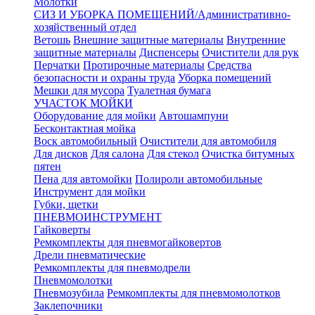
Молотки
СИЗ И УБОРКА ПОМЕЩЕНИЙ/Административно-
хозяйственный отдел
Ветошь
Внешние защитные материалы
Внутренние
защитные материалы
Диспенсеры
Очистители для рук
Перчатки
Протирочные материалы
Средства
безопасности и охраны труда
Уборка помещений
Мешки для мусора
Туалетная бумага
УЧАСТОК МОЙКИ
Оборудование для мойки
Автошампуни
Бесконтактная мойка
Воск автомобильный
Очистители для автомобиля
Для дисков
Для салона
Для стекол
Очистка битумных
пятен
Пена для автомойки
Полироли автомобильные
Инструмент для мойки
Губки, щетки
ПНЕВМОИНСТРУМЕНТ
Гайковерты
Ремкомплекты для пневмогайковертов
Дрели пневматические
Ремкомплекты для пневмодрели
Пневмомолотки
Пневмозубила
Ремкомплекты для пневмомолотков
Заклепочники