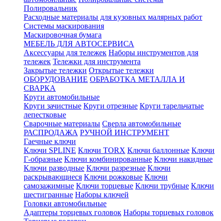
Полировальник
Расходные материалы для кузовных малярных работ
Системы маскирования
Маскировочная бумага
МЕБЕЛЬ ДЛЯ АВТОСЕРВИСА
Аксессуары для тележек
Наборы инструментов для
тележек
Тележки для инструмента
Закрытые тележки
Открытые тележки
ОБОРУДОВАНИЕ
ОБРАБОТКА МЕТАЛЛА И
СВАРКА
Круги автомобильные
Круги зачистные
Круги отрезные
Круги тарельчатые
лепестковые
Сварочные материалы
Сверла автомобильные
РАСПРОДАЖА
РУЧНОЙ ИНСТРУМЕНТ
Гаечные ключи
Ключи SPLINE
Ключи TORX
Ключи баллонные
Ключи
Г-образные
Ключи комбинированные
Ключи накидные
Ключи разводные
Ключи разрезные
Ключи
раскрывающиеся
Ключи рожковые
Ключи
самозажимные
Ключи торцевые
Ключи трубные
Ключи
шестигранные
Наборы ключей
Головки автомобильные
Адаптеры торцевых головок
Наборы торцевых головок