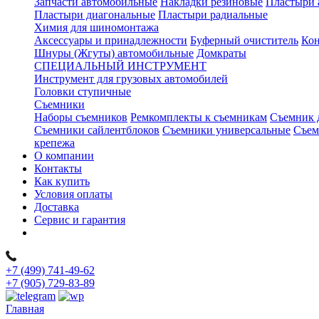
Запчасти автомобильные
Накладки резиновые
Пластыри 
Пластыри диагональные
Пластыри радиальные
Химия для шиномонтажа
Аксессуары и принадлежности
Буферный очиститель
Кон
Шнуры (Жгуты) автомобильные
Домкраты
СПЕЦИАЛЬНЫЙ ИНСТРУМЕНТ
Инструмент для грузовых автомобилей
Головки ступичные
Съемники
Наборы съемников
Ремкомплекты к съемникам
Съемник 
Съемники сайлентблоков
Съемники универсальные
Съем
крепежа
О компании
Контакты
Как купить
Условия оплаты
Доставка
Сервис и гарантия
+7 (499) 741-49-62
+7 (905) 729-83-89
Главная