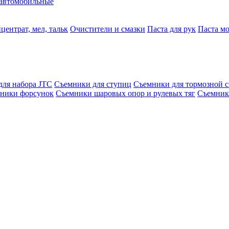
автомобильные
центрат, мел, тальк
Очистители и смазки
Паста для рук
Паста м
для набора JTC
Съемники для ступиц
Съемники для тормозной 
ники форсунок
Съемники шаровых опор и рулевых тяг
Съемник