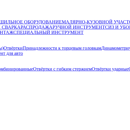
ШИЛЬНОЕ ОБОРУДОВАНИЕ
МАЛЯРНО-КУЗОВНОЙ УЧАСТ
И СВАРКА
РАСПРОДАЖА
РУЧНОЙ ИНСТРУМЕНТ
СИЗ И УБО
НТАЖ
СПЕЦИАЛЬНЫЙ ИНСТРУМЕНТ
ы)
Отвёртки
Принадлежности к торцевым головкам
Динамометрич
нт для авто
омбинированные
Отвёртки с гибким стержнем
Отвёртки ударные