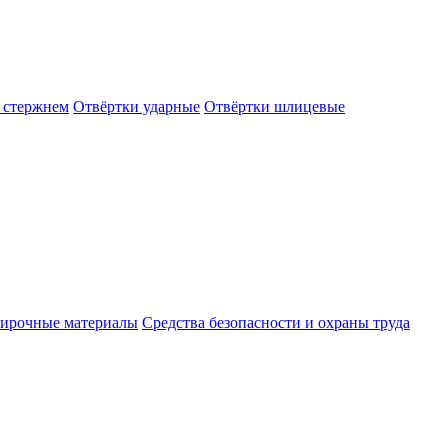
 стержнем
Отвёртки ударные
Отвёртки шлицевые
ирочные материалы
Средства безопасности и охраны труда