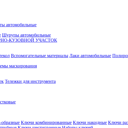
ты автомобильные
е
Шурупы автомобильные
НО-КУЗОВНОЙ УЧАСТОК
текол
Вспомогательные материалы
Лаки автомобильные
Полиро
емы маскирования
ек
Тележки для инструмента
естковые
-образные
Ключи комбинированные
Ключи накидные
Ключи ра
трубные
Ключи шестигранные
Наборы ключей