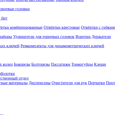
орцевые головки
 бит
ёртки комбинированные
Отвёртки крестовые
Отвёртки с гибким
наборы
Удлинители для торцевых головок
Воротки
Держатели
ких ключей
Ремкомплекты для динамометрических ключей
х колец
Бокорезы
Болторезы
Пассатижи
Тонкогубцы
Клещи
Молотки
твенный отдел
тные материалы
Диспенсеры
Очистители для рук
Перчатки
Прот