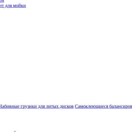
ен
нт для мойки
Набивные грузики для литых дисков
Самоклеющиеся балансиров