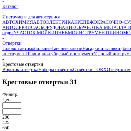
-
Каталог
-
Инструмент для автосервиса
АВТОХИМИЯ
АВТОЭЛЕКТРИКА
КРЕПЕЖ
ОКРАСОЧНО-СУ
АВТОСЕРВИСА
ОБОРУДОВАНИЕ
ОБРАБОТКА МЕТАЛЛА 
отдел
УЧАСТОК МОЙКИ
ПНЕВМОИНСТРУМЕНТ
ШИНОМО
-
Отвертки
Головки автомобильные
Гаечные ключи
Насадки и вставки (бит
инструмент
Шарнирно-губцевый инструмент
Ударный инструме
-
Крестовые отвертки
Вороток-отвёртка
Наборы отвёрток
Отвёртки TORX
Отвёртки к
Крестовые отвертки
31
Фильтр:
Цена
200
425
650