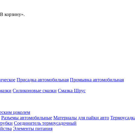
В корзину».
ическое
Присадка автомобильная
Промывка автомобильная
мазки
Силиконовые смазки
Смазка Шрус
еским цоколем
Разъемы автомобильные
Материалы для пайки авто
Термоусадк
трубки
Соединитель термоусадочный
ойства
Элементы питания