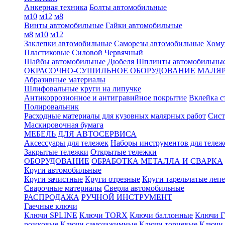
Анкерная техника
Болты автомобильные
м10
м12
м8
Винты автомобильные
Гайки автомобильные
м8
м10
м12
Заклепки автомобильные
Саморезы автомобильные
Хому
Пластиковые
Силовой
Червячный
Шайбы автомобильные
Дюбеля
Шплинты автомобильны
ОКРАСОЧНО-СУШИЛЬНОЕ ОБОРУДОВАНИЕ
МАЛЯР
Абразивные материалы
Шлифовальные круги на липучке
Антикоррозионное и антигравийное покрытие
Вклейка с
Полировальник
Расходные материалы для кузовных малярных работ
Сист
Маскировочная бумага
МЕБЕЛЬ ДЛЯ АВТОСЕРВИСА
Аксессуары для тележек
Наборы инструментов для тележ
Закрытые тележки
Открытые тележки
ОБОРУДОВАНИЕ
ОБРАБОТКА МЕТАЛЛА И СВАРКА
Круги автомобильные
Круги зачистные
Круги отрезные
Круги тарельчатые леп
Сварочные материалы
Сверла автомобильные
РАСПРОДАЖА
РУЧНОЙ ИНСТРУМЕНТ
Гаечные ключи
Ключи SPLINE
Ключи TORX
Ключи баллонные
Ключи Г
рожковые
Ключи самозажимные
Ключи торцевые
Ключи 