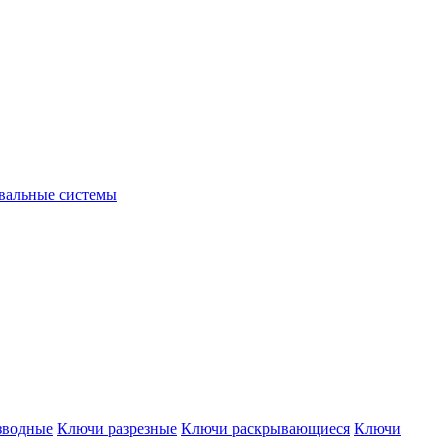
вальные системы
зводные
Ключи разрезные
Ключи раскрывающиеся
Ключи