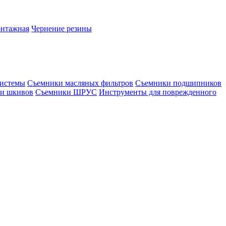
онтажная
Чернение резины
системы
Съемники масляных фильтров
Съемники подшипников
и шкивов
Съемники ШРУС
Инструменты для поврежденного