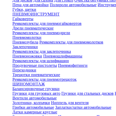
Для дисков
Для салона
Для стекол
Очистка битумных пят
Пена для автомойки
Полироли автомобильные
Инструме
Губки, щетки
ПНЕВМОИНСТРУМЕНТ
Гайковерты
Ремкомплекты для пневмогайковертов
Дрели пневматические
Ремкомплекты для пневмодрели
Пневмомолотки
Пневмозубила
Ремкомплекты для пневмомолотков
Заклепочники
Ремкомплекты для заклепочника
Пневмоножовки
Пневмошлифмашины
Ремкомплекты для шлифмашин
Продувочные пистолеты
Пневмофитинги
Переходники
Трещотки пневматические
Ремкомплекты для пневмотрещоток
ШИНОМОНТАЖ
Балансировочные грузики
Грузики для грузовых авто
Грузики для стальных дисков
Вентили автомобильные
Золотники, колпачки
Ниппель для вентеля
Грибки автомобильные
Заплатки/латки автомобильные
Латки камерные круглые