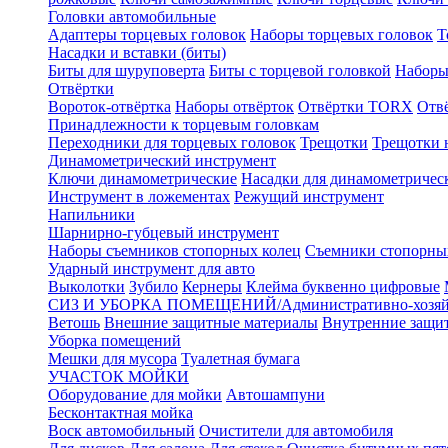
Головки автомобильные
Адаптеры торцевых головок
Наборы торцевых головок
Т
Насадки и вставки (биты)
Биты для шуруповерта
Биты с торцевой головкой
Наборы
Отвёртки
Вороток-отвёртка
Наборы отвёрток
Отвёртки TORX
Отв
Принадлежности к торцевым головкам
Переходники для торцевых головок
Трещотки
Трещотки 
Динамометрический инструмент
Ключи динамометрические
Насадки для динамометричес
Инструмент в ложементах
Режущий инструмент
Напильники
Шарнирно-губцевый инструмент
Наборы съемников стопорных колец
Съемники стопорны
Ударный инструмент для авто
Выколотки
Зубило
Кернеры
Клейма буквенно цифровые
СИЗ И УБОРКА ПОМЕЩЕНИЙ/Административно-хозяйс
Ветошь
Внешние защитные материалы
Внутренние защи
Уборка помещений
Мешки для мусора
Туалетная бумага
УЧАСТОК МОЙКИ
Оборудование для мойки
Автошампуни
Бесконтактная мойка
Воск автомобильный
Очистители для автомобиля