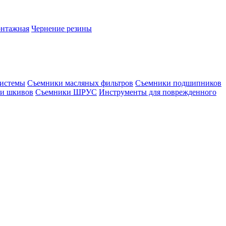
онтажная
Чернение резины
системы
Съемники масляных фильтров
Съемники подшипников
и шкивов
Съемники ШРУС
Инструменты для поврежденного