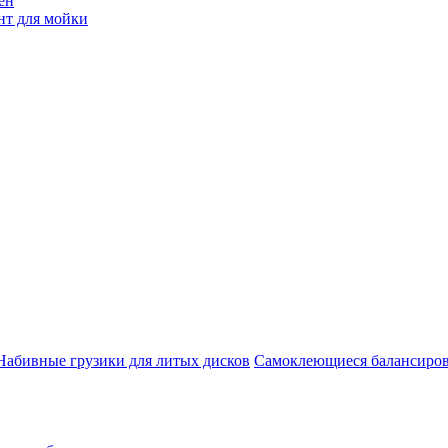
ен
нт для мойки
Набивные грузики для литых дисков
Самоклеющиеся балансиров