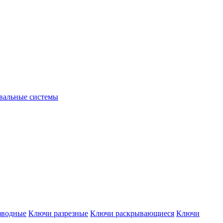
вальные системы
зводные
Ключи разрезные
Ключи раскрывающиеся
Ключи