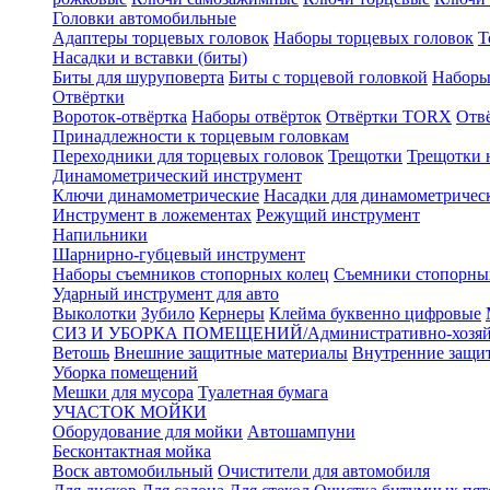
Головки автомобильные
Адаптеры торцевых головок
Наборы торцевых головок
Т
Насадки и вставки (биты)
Биты для шуруповерта
Биты с торцевой головкой
Наборы
Отвёртки
Вороток-отвёртка
Наборы отвёрток
Отвёртки TORX
Отв
Принадлежности к торцевым головкам
Переходники для торцевых головок
Трещотки
Трещотки 
Динамометрический инструмент
Ключи динамометрические
Насадки для динамометричес
Инструмент в ложементах
Режущий инструмент
Напильники
Шарнирно-губцевый инструмент
Наборы съемников стопорных колец
Съемники стопорны
Ударный инструмент для авто
Выколотки
Зубило
Кернеры
Клейма буквенно цифровые
СИЗ И УБОРКА ПОМЕЩЕНИЙ/Административно-хозяйс
Ветошь
Внешние защитные материалы
Внутренние защи
Уборка помещений
Мешки для мусора
Туалетная бумага
УЧАСТОК МОЙКИ
Оборудование для мойки
Автошампуни
Бесконтактная мойка
Воск автомобильный
Очистители для автомобиля