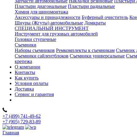
Запчасти автомобильные
Накладки резиновые
Пластыри 
Пластыри диагональные
Пластыри радиальные
Химия для шиномонтажа
Аксессуары и принадлежности
Буферный очиститель
Кон
Шнуры (Жгуты) автомобильные
Домкраты
СПЕЦИАЛЬНЫЙ ИНСТРУМЕНТ
Инструмент для грузовых автомобилей
Головки ступичные
Съемники
Наборы съемников
Ремкомплекты к съемникам
Съемник 
Съемники сайлентблоков
Съемники универсальные
Съем
крепежа
О компании
Контакты
Как купить
Условия оплаты
Доставка
Сервис и гарантия
+7 (499) 741-49-62
+7 (905) 729-83-89
Главная