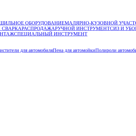
ШИЛЬНОЕ ОБОРУДОВАНИЕ
МАЛЯРНО-КУЗОВНОЙ УЧАСТ
И СВАРКА
РАСПРОДАЖА
РУЧНОЙ ИНСТРУМЕНТ
СИЗ И УБО
НТАЖ
СПЕЦИАЛЬНЫЙ ИНСТРУМЕНТ
истители для автомобиля
Пена для автомойки
Полироли автомоб