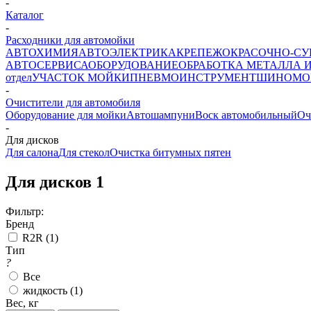
-
Каталог
-
Расходники для автомойки
АВТОХИМИЯ
АВТОЭЛЕКТРИКА
КРЕПЕЖ
ОКРАСОЧНО-СУ
АВТОСЕРВИСА
ОБОРУДОВАНИЕ
ОБРАБОТКА МЕТАЛЛА 
отдел
УЧАСТОК МОЙКИ
ПНЕВМОИНСТРУМЕНТ
ШИНОМО
-
Очистители для автомобиля
Оборудование для мойки
Автошампуни
Воск автомобильный
Оч
-
Для дисков
Для салона
Для стекол
Очистка битумных пятен
Для дисков
1
Фильтр:
Бренд
R2R (
1
)
Тип
?
Все
жидкость (
1
)
Вес, кг