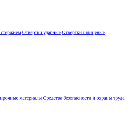
 стержнем
Отвёртки ударные
Отвёртки шлицевые
ирочные материалы
Средства безопасности и охраны труда