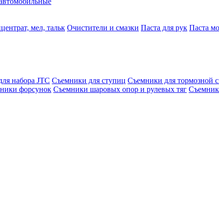
автомобильные
центрат, мел, тальк
Очистители и смазки
Паста для рук
Паста м
для набора JTC
Съемники для ступиц
Съемники для тормозной 
ники форсунок
Съемники шаровых опор и рулевых тяг
Съемник