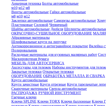
Анкерная техника
Болты автомобильные
м10
м12
м8
Винты автомобильные
Гайки автомобильные
м8
м10
м12
Заклепки автомобильные
Саморезы автомобильные
Хому
Пластиковые
Силовой
Червячный
Шайбы автомобильные
Дюбеля
Шплинты автомобильны
ОКРАСОЧНО-СУШИЛЬНОЕ ОБОРУДОВАНИЕ
МАЛЯР
Абразивные материалы
Шлифовальные круги на липучке
Антикоррозионное и антигравийное покрытие
Вклейка с
Полировальник
Расходные материалы для кузовных малярных работ
Сист
Маскировочная бумага
МЕБЕЛЬ ДЛЯ АВТОСЕРВИСА
Аксессуары для тележек
Наборы инструментов для тележ
Закрытые тележки
Открытые тележки
ОБОРУДОВАНИЕ
ОБРАБОТКА МЕТАЛЛА И СВАРКА
Круги автомобильные
Круги зачистные
Круги отрезные
Круги тарельчатые леп
Сварочные материалы
Сверла автомобильные
РАСПРОДАЖА
РУЧНОЙ ИНСТРУМЕНТ
Гаечные ключи
Ключи SPLINE
Ключи TORX
Ключи баллонные
Ключи Г
рожковые
Ключи самозажимные
Ключи торцевые
Ключи 