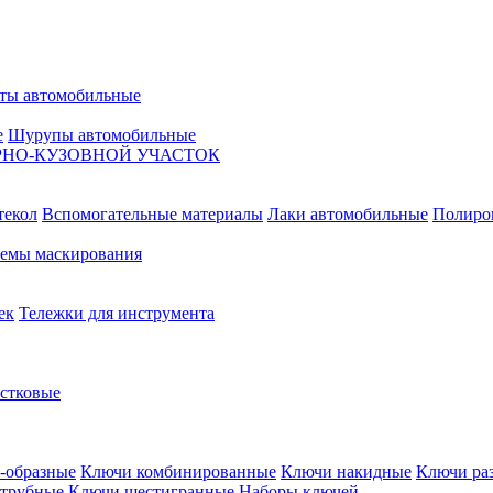
ты автомобильные
е
Шурупы автомобильные
НО-КУЗОВНОЙ УЧАСТОК
текол
Вспомогательные материалы
Лаки автомобильные
Полиро
емы маскирования
ек
Тележки для инструмента
естковые
-образные
Ключи комбинированные
Ключи накидные
Ключи ра
трубные
Ключи шестигранные
Наборы ключей