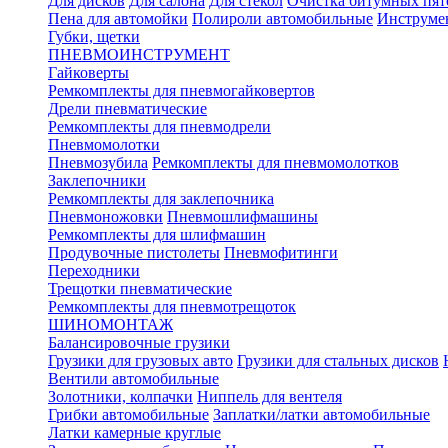
Для дисков
Для салона
Для стекол
Очистка битумных пят
Пена для автомойки
Полироли автомобильные
Инструме
Губки, щетки
ПНЕВМОИНСТРУМЕНТ
Гайковерты
Ремкомплекты для пневмогайковертов
Дрели пневматические
Ремкомплекты для пневмодрели
Пневмомолотки
Пневмозубила
Ремкомплекты для пневмомолотков
Заклепочники
Ремкомплекты для заклепочника
Пневмоножовки
Пневмошлифмашины
Ремкомплекты для шлифмашин
Продувочные пистолеты
Пневмофитинги
Переходники
Трещотки пневматические
Ремкомплекты для пневмотрещоток
ШИНОМОНТАЖ
Балансировочные грузики
Грузики для грузовых авто
Грузики для стальных дисков
Вентили автомобильные
Золотники, колпачки
Ниппель для вентеля
Грибки автомобильные
Заплатки/латки автомобильные
Латки камерные круглые