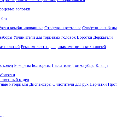
орцевые головки
 бит
ёртки комбинированные
Отвёртки крестовые
Отвёртки с гибким
наборы
Удлинители для торцевых головок
Воротки
Держатели
ких ключей
Ремкомплекты для динамометрических ключей
х колец
Бокорезы
Болторезы
Пассатижи
Тонкогубцы
Клещи
Молотки
твенный отдел
тные материалы
Диспенсеры
Очистители для рук
Перчатки
Прот