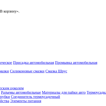
В корзину».
ическое
Присадка автомобильная
Промывка автомобильная
мазки
Силиконовые смазки
Смазка Шрус
еским цоколем
Разъемы автомобильные
Материалы для пайки авто
Термоусадк
трубки
Соединитель термоусадочный
ойства
Элементы питания