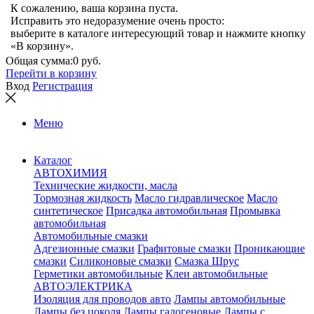
К сожалению, ваша корзина пуста.
Исправить это недоразумение очень просто:
выберите в каталоге интересующий товар и нажмите кнопку
«В корзину».
Общая сумма:
0 руб.
Перейти в корзину
Вход
Регистрация
Меню
Каталог
АВТОХИМИЯ
Технические жидкости, масла
Тормозная жидкость
Масло гидравлическое
Масло
синтетическое
Присадка автомобильная
Промывка
автомобильная
Автомобильные смазки
Адгезионные смазки
Графитовые смазки
Проникающие
смазки
Силиконовые смазки
Смазка Шрус
Герметики автомобильные
Клеи автомобильные
АВТОЭЛЕКТРИКА
Изоляция для проводов авто
Лампы автомобильные
Лампы без цоколя
Лампы галогеновые
Лампы с