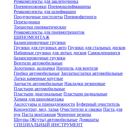
Ремкомплекты для заклепочника
Пневмоножовки
Пневмошлифмашины
Ремкомплекты для шлифмашин
Продувочные пистолеты
Пневмофитинги
Переходники
Трещотки пневматические
Ремкомплекты для пневмотрещоток
ШИНОМОНТАЖ
Балансировочные грузики
Грузики для грузовых авто
Грузики для стальных дисков
Набивные грузики для литых дисков
Самоклеющиеся
балансировочные грузики
Вентили автомобильные
Золотники, колпачки
Ниппель для вентеля
Грибки автомобильные
Заплатки/латки автомобильные
Латки камерные круглые
Запчасти автомобильные
Накладки резиновые
Пластыри автомобильные
Пластыри диагональные
Пластыри радиальные
Химия для шиномонтажа
Аксессуары и принадлежности
Буферный очиститель
Концентрат, мел, тальк
Очистители и смазки
Паста для
рук
Паста монтажная
Чернение резины
Шнуры (Жгуты) автомобильные
Домкраты
СПЕЦИАЛЬНЫЙ ИНСТРУМЕНТ