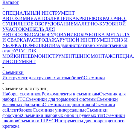
Каталог
-
СПЕЦИАЛЬНЫЙ ИНСТРУМЕНТ
АВТОХИМИЯ
АВТОЭЛЕКТРИКА
КРЕПЕЖ
ОКРАСОЧНО-
СУШИЛЬНОЕ ОБОРУДОВАНИЕ
МАЛЯРНО-КУЗОВНОЙ
УЧАСТОК
МЕБЕЛЬ ДЛЯ
АВТОСЕРВИСА
ОБОРУДОВАНИЕ
ОБРАБОТКА МЕТАЛЛА
И СВАРКА
РАСПРОДАЖА
РУЧНОЙ ИНСТРУМЕНТ
СИЗ И
УБОРКА ПОМЕЩЕНИЙ/Административно-хозяйственный
отдел
УЧАСТОК
МОЙКИ
ПНЕВМОИНСТРУМЕНТ
ШИНОМОНТАЖ
СПЕЦИА
ИНСТРУМЕНТ
-
Съемники
Инструмент для грузовых автомобилей
Съемники
-
Съемники для ступиц
Наборы съемников
Ремкомплекты к съемникам
Съемник для
набора JTC
Съемники для тормозной системы
Съемники
масляных фильтров
Съемники подшипников
Съемники
сайлентблоков
Съемники универсальные
Съемники
форсунок
Съемники шаровых опор и рулевых тяг
Съемники
шкивов
Съемники ШРУС
Инструменты для поврежденного
крепежа