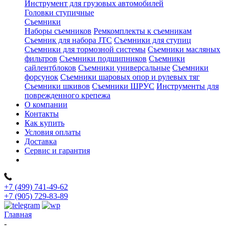
Инструмент для грузовых автомобилей
Головки ступичные
Съемники
Наборы съемников
Ремкомплекты к съемникам
Съемник для набора JTC
Съемники для ступиц
Съемники для тормозной системы
Съемники масляных
фильтров
Съемники подшипников
Съемники
сайлентблоков
Съемники универсальные
Съемники
форсунок
Съемники шаровых опор и рулевых тяг
Съемники шкивов
Съемники ШРУС
Инструменты для
поврежденного крепежа
О компании
Контакты
Как купить
Условия оплаты
Доставка
Сервис и гарантия
+7 (499) 741-49-62
+7 (905) 729-83-89
Главная
-