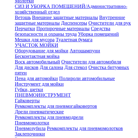
Молотки
СИЗ И УБОРКА ПОМЕЩЕНИЙ/Административно-
хозяйственный отдел
Ветошь
Внешние защитные материалы
Внутренние
защитные материалы
Диспенсеры
Очистители для рук
Перчатки
Протирочные материалы
Средства
безопасности и охраны труда
Уборка помещений
Мешки для мусора
Туалетная бумага
УЧАСТОК МОЙКИ
Оборудование для мойки
Автошампуни
Бесконтактная мойка
Воск автомобильный
Очистители для автомобиля
Для дисков
Для салона
Для стекол
Очистка битумных
пятен
Пена для автомойки
Полироли автомобильные
Инструмент для мойки
Губки, щетки
ПНЕВМОИНСТРУМЕНТ
Гайковерты
Ремкомплекты для пневмогайковертов
Дрели пневматические
Ремкомплекты для пневмодрели
Пневмомолотки
Пневмозубила
Ремкомплекты для пневмомолотков
Заклепочники