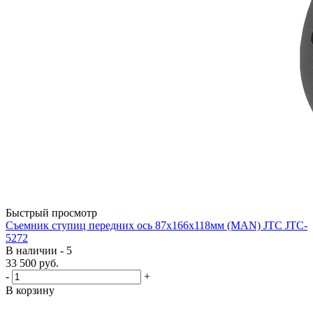
Быстрый просмотр
Съемник ступиц передних ось 87х166х118мм (MAN) JTC JTC-
5272
В наличии - 5
33 500
руб.
-
+
В корзину