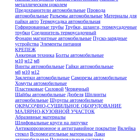
металлическим цоколем
Предохранители автомобильные
Провода
автомобильные
Разъемы автомобильные
Материалы для
пайки авто
Термоусадка автомобильная
Гофрированные трубы
Трубки, шланги, термоусадочные
трубки
Соединитель термоусадочный
Фонари магнитные автомобильные
Пуско-зарядные
устройства
Элементы питания
КРЕПЕЖ
Анкерная техника
Болты автомобильные
м10
м12
м8
Винты автомобильные
Гайки автомобильные
м8
м10
м12
Заклепки автомобильные
Саморезы автомобильные
Хомуты автомобильные
Пластиковые
Силовой
Червячный
Шайбы автомобильные
Дюбеля
Шплинты
автомобильные
Шурупы автомобильные
ОКРАСОЧНО-СУШИЛЬНОЕ ОБОРУДОВАНИЕ
МАЛЯРНО-КУЗОВНОЙ УЧАСТОК
Абразивные материалы
Шлифовальные круги на липучке
Антикоррозионное и антигравийное покрытие
Вклейка
стекол
Вспомогательные материалы
Лаки
автомобильные
Полировальные системы