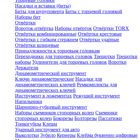
Торцевые головки
Насадки и вставки (биты)
Биты для шуруповерта
Биты с торцевой головкой
Наборы бит
Отвёртки
Вороток-отвёртка
Наборы отвёрток
Отвёртки TORX
Отвёртки комбинированные
Отвёртки крестовые
Отвёртки с гибким стержнем
Отвёртки ударные
Отвёртки шлицевые
Принадлежности к торцевым головкам
Переходники для торцевых головок
Трещотки
Трещотки
наборы
Удлинители для торцевых головок
Воротки
Держатели
Динамометрический инструмент
Ключи динамометрические
Насадки для
динамометрических ключей
Ремкомплекты для
динамометрических ключей
Инструмент в ложементах
Режущий инструмент
Напильники
Шарнирно-губцевый инструмент
Наборы съемников стопорных колец
Съемники
стопорных колец
Бокорезы
Болторезы
Пассатижи
Тонкогубцы
Клещи
Ударный инструмент для авто
Выколотки
Зубило
Кернеры
Клейма буквенно цифровые