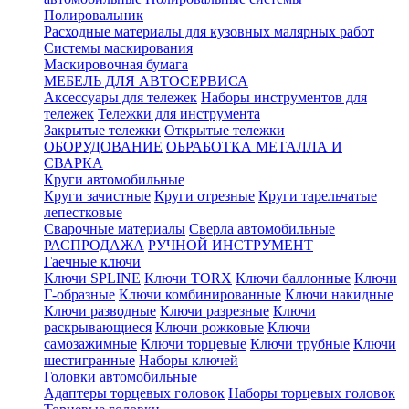
Полировальник
Расходные материалы для кузовных малярных работ
Системы маскирования
Маскировочная бумага
МЕБЕЛЬ ДЛЯ АВТОСЕРВИСА
Аксессуары для тележек
Наборы инструментов для
тележек
Тележки для инструмента
Закрытые тележки
Открытые тележки
ОБОРУДОВАНИЕ
ОБРАБОТКА МЕТАЛЛА И
СВАРКА
Круги автомобильные
Круги зачистные
Круги отрезные
Круги тарельчатые
лепестковые
Сварочные материалы
Сверла автомобильные
РАСПРОДАЖА
РУЧНОЙ ИНСТРУМЕНТ
Гаечные ключи
Ключи SPLINE
Ключи TORX
Ключи баллонные
Ключи
Г-образные
Ключи комбинированные
Ключи накидные
Ключи разводные
Ключи разрезные
Ключи
раскрывающиеся
Ключи рожковые
Ключи
самозажимные
Ключи торцевые
Ключи трубные
Ключи
шестигранные
Наборы ключей
Головки автомобильные
Адаптеры торцевых головок
Наборы торцевых головок