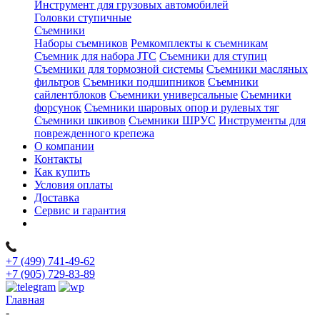
Инструмент для грузовых автомобилей
Головки ступичные
Съемники
Наборы съемников
Ремкомплекты к съемникам
Съемник для набора JTC
Съемники для ступиц
Съемники для тормозной системы
Съемники масляных
фильтров
Съемники подшипников
Съемники
сайлентблоков
Съемники универсальные
Съемники
форсунок
Съемники шаровых опор и рулевых тяг
Съемники шкивов
Съемники ШРУС
Инструменты для
поврежденного крепежа
О компании
Контакты
Как купить
Условия оплаты
Доставка
Сервис и гарантия
+7 (499) 741-49-62
+7 (905) 729-83-89
Главная
-