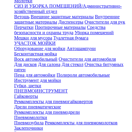
Молотки
СИЗ И УБОРКА ПОМЕЩЕНИЙ/Административно-
хозяйственный отдел
Ветошь
Внешние защитные материалы
Внутренние
защитные материалы
Диспенсеры
Очистители для рук
Перчатки
Протирочные материалы
Средства
безопасности и охраны труда
Уборка помещений
Мешки для мусора
Туалетная бумага
УЧАСТОК МОЙКИ
Оборудование для мойки
Автошампуни
Бесконтактная мойка
Воск автомобильный
Очистители для автомобиля
Для дисков
Для салона
Для стекол
Очистка битумных
пятен
Пена для автомойки
Полироли автомобильные
Инструмент для мойки
Губки, щетки
ПНЕВМОИНСТРУМЕНТ
Гайковерты
Ремкомплекты для пневмогайковертов
Дрели пневматические
Ремкомплекты для пневмодрели
Пневмомолотки
Пневмозубила
Ремкомплекты для пневмомолотков
Заклепочники