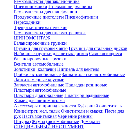
Ремкомплекты для заклепочника
Пневмоножовки
Пневмошлифмашины
Ремкомплекты для шлифмашин
Продувочные пистолеты
Пневмофитинги
Переходники
Трещотки пневматические
Ремкомплекты для пневмотрещоток
ШИНОМОНТАЖ
Балансировочные грузики
Грузики для грузовых авто
Грузики для стальных дисков
Набивные грузики для литых дисков
Самоклеющиеся
балансировочные грузики
Вентили автомобильные
Золотники, колпачки
Ниппель для вентеля
Грибки автомобильные
Заплатки/латки автомобильные
Латки камерные круглые
Запчасти автомобильные
Накладки резиновые
Пластыри автомобильные
Пластыри диагональные
Пластыри радиальные
Химия для шиномонтажа
Аксессуары и принадлежности
Буферный очиститель
Концентрат, мел, тальк
Очистители и смазки
Паста для
рук
Паста монтажная
Чернение резины
Шнуры (Жгуты) автомобильные
Домкраты
СПЕЦИАЛЬНЫЙ ИНСТРУМЕНТ