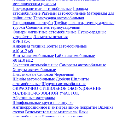
металлическим цоколем
Предохранители автомобильные
Провода
автомобильные
Разъемы автомобильные
Материалы для
пайки авто
Термоусадка автомобильная
Гофрированные трубы
Трубки, шланги, термоусадочные
трубки
Соединитель термоусадочный
Фонари магнитные автомобильные
Пуско-зарядные
устройства
Элементы питания
КРЕПЕЖ
Анкерная техника
Болты автомобильные
м10
м12
м8
Винты автомобильные
Гайки автомобильные
м8
м10
м12
Заклепки автомобильные
Саморезы автомобильные
Хомуты автомобильные
Пластиковые
Силовой
Червячный
Шайбы автомобильные
Дюбеля
Шплинты
автомобильные
Шурупы автомобильные
ОКРАСОЧНО-СУШИЛЬНОЕ ОБОРУДОВАНИЕ
МАЛЯРНО-КУЗОВНОЙ УЧАСТОК
Абразивные материалы
Шлифовальные круги на липучке
Антикоррозионное и антигравийное покрытие
Вклейка
стекол
Вспомогательные материалы
Лаки
автомобильные
Полировальные системы