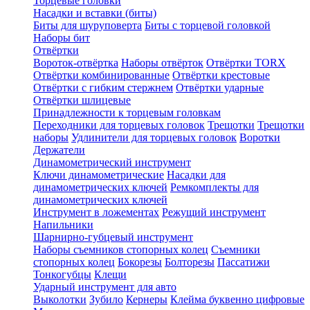
Торцевые головки
Насадки и вставки (биты)
Биты для шуруповерта
Биты с торцевой головкой
Наборы бит
Отвёртки
Вороток-отвёртка
Наборы отвёрток
Отвёртки TORX
Отвёртки комбинированные
Отвёртки крестовые
Отвёртки с гибким стержнем
Отвёртки ударные
Отвёртки шлицевые
Принадлежности к торцевым головкам
Переходники для торцевых головок
Трещотки
Трещотки
наборы
Удлинители для торцевых головок
Воротки
Держатели
Динамометрический инструмент
Ключи динамометрические
Насадки для
динамометрических ключей
Ремкомплекты для
динамометрических ключей
Инструмент в ложементах
Режущий инструмент
Напильники
Шарнирно-губцевый инструмент
Наборы съемников стопорных колец
Съемники
стопорных колец
Бокорезы
Болторезы
Пассатижи
Тонкогубцы
Клещи
Ударный инструмент для авто
Выколотки
Зубило
Кернеры
Клейма буквенно цифровые