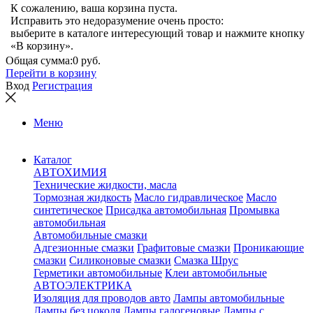
К сожалению, ваша корзина пуста.
Исправить это недоразумение очень просто:
выберите в каталоге интересующий товар и нажмите кнопку
«В корзину».
Общая сумма:
0 руб.
Перейти в корзину
Вход
Регистрация
Меню
Каталог
АВТОХИМИЯ
Технические жидкости, масла
Тормозная жидкость
Масло гидравлическое
Масло
синтетическое
Присадка автомобильная
Промывка
автомобильная
Автомобильные смазки
Адгезионные смазки
Графитовые смазки
Проникающие
смазки
Силиконовые смазки
Смазка Шрус
Герметики автомобильные
Клеи автомобильные
АВТОЭЛЕКТРИКА
Изоляция для проводов авто
Лампы автомобильные
Лампы без цоколя
Лампы галогеновые
Лампы с