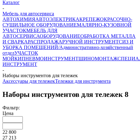
Каталог
-
Мебель для автосервиса
АВТОХИМИЯ
АВТОЭЛЕКТРИКА
КРЕПЕЖ
ОКРАСОЧНО-
СУШИЛЬНОЕ ОБОРУДОВАНИЕ
МАЛЯРНО-КУЗОВНОЙ
УЧАСТОК
МЕБЕЛЬ ДЛЯ
АВТОСЕРВИСА
ОБОРУДОВАНИЕ
ОБРАБОТКА МЕТАЛЛА
И СВАРКА
РАСПРОДАЖА
РУЧНОЙ ИНСТРУМЕНТ
СИЗ И
УБОРКА ПОМЕЩЕНИЙ/Административно-хозяйственный
отдел
УЧАСТОК
МОЙКИ
ПНЕВМОИНСТРУМЕНТ
ШИНОМОНТАЖ
СПЕЦИА
ИНСТРУМЕНТ
-
Наборы инструментов для тележек
Аксессуары для тележек
Тележки для инструмента
Наборы инструментов для тележек
8
Фильтр:
Цена
22 800
27 213