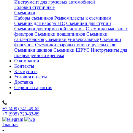
Инструмент для грузовых автомобилей
Головки ступичные
Съемники
Наборы съемников
Ремкомплекты к съемникам
Съемник для набора JTC
Съемники для ступиц
Съемники для тормозной системы
Съемники масляных
фильтров
Съемники подшипников
Съемники
сайлентблоков
Съемники универсальные
Съемники
форсунок
Съемники шаровых опор и рулевых тяг
Съемники шкивов
Съемники ШРУС
Инструменты для
поврежденного крепежа
О компании
Контакты
Как купить
Условия оплаты
Доставка
Сервис и гарантия
+7 (499) 741-49-62
+7 (905) 729-83-89
Главная
-