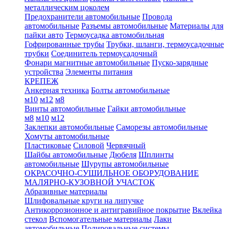
металлическим цоколем
Предохранители автомобильные
Провода
автомобильные
Разъемы автомобильные
Материалы для
пайки авто
Термоусадка автомобильная
Гофрированные трубы
Трубки, шланги, термоусадочные
трубки
Соединитель термоусадочный
Фонари магнитные автомобильные
Пуско-зарядные
устройства
Элементы питания
КРЕПЕЖ
Анкерная техника
Болты автомобильные
м10
м12
м8
Винты автомобильные
Гайки автомобильные
м8
м10
м12
Заклепки автомобильные
Саморезы автомобильные
Хомуты автомобильные
Пластиковые
Силовой
Червячный
Шайбы автомобильные
Дюбеля
Шплинты
автомобильные
Шурупы автомобильные
ОКРАСОЧНО-СУШИЛЬНОЕ ОБОРУДОВАНИЕ
МАЛЯРНО-КУЗОВНОЙ УЧАСТОК
Абразивные материалы
Шлифовальные круги на липучке
Антикоррозионное и антигравийное покрытие
Вклейка
стекол
Вспомогательные материалы
Лаки
автомобильные
Полировальные системы