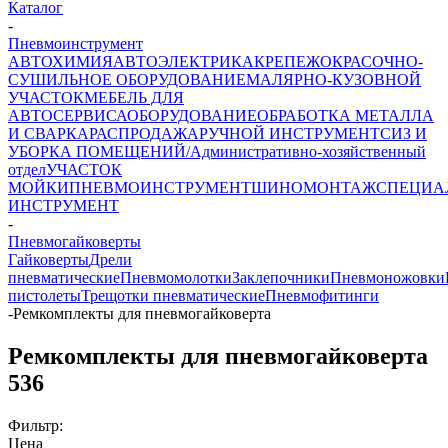
Каталог
-
Пневмоинструмент
АВТОХИМИЯ
АВТОЭЛЕКТРИКА
КРЕПЕЖ
ОКРАСОЧНО-
СУШИЛЬНОЕ ОБОРУДОВАНИЕ
МАЛЯРНО-КУЗОВНОЙ
УЧАСТОК
МЕБЕЛЬ ДЛЯ
АВТОСЕРВИСА
ОБОРУДОВАНИЕ
ОБРАБОТКА МЕТАЛЛА
И СВАРКА
РАСПРОДАЖА
РУЧНОЙ ИНСТРУМЕНТ
СИЗ И
УБОРКА ПОМЕЩЕНИЙ/Административно-хозяйственный
отдел
УЧАСТОК
МОЙКИ
ПНЕВМОИНСТРУМЕНТ
ШИНОМОНТАЖ
СПЕЦИА
ИНСТРУМЕНТ
-
Пневмогайковерты
Гайковерты
Дрели
пневматические
Пневмомолотки
Заклепочники
Пневмоножовки
пистолеты
Трещотки пневматические
Пневмофитинги
-
Ремкомплекты для пневмогайковерта
Ремкомплекты для пневмогайковерта
536
Фильтр:
Цена