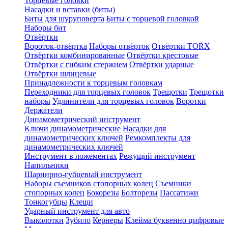
Торцевые головки
Насадки и вставки (биты)
Биты для шуруповерта
Биты с торцевой головкой
Наборы бит
Отвёртки
Вороток-отвёртка
Наборы отвёрток
Отвёртки TORX
Отвёртки комбинированные
Отвёртки крестовые
Отвёртки с гибким стержнем
Отвёртки ударные
Отвёртки шлицевые
Принадлежности к торцевым головкам
Переходники для торцевых головок
Трещотки
Трещотки
наборы
Удлинители для торцевых головок
Воротки
Держатели
Динамометрический инструмент
Ключи динамометрические
Насадки для
динамометрических ключей
Ремкомплекты для
динамометрических ключей
Инструмент в ложементах
Режущий инструмент
Напильники
Шарнирно-губцевый инструмент
Наборы съемников стопорных колец
Съемники
стопорных колец
Бокорезы
Болторезы
Пассатижи
Тонкогубцы
Клещи
Ударный инструмент для авто
Выколотки
Зубило
Кернеры
Клейма буквенно цифровые