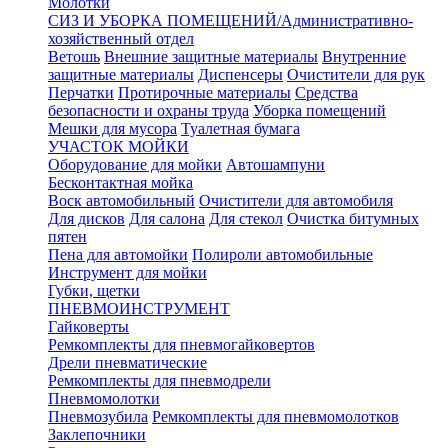
Молотки
СИЗ И УБОРКА ПОМЕЩЕНИЙ/Административно-
хозяйственный отдел
Ветошь
Внешние защитные материалы
Внутренние
защитные материалы
Диспенсеры
Очистители для рук
Перчатки
Протирочные материалы
Средства
безопасности и охраны труда
Уборка помещений
Мешки для мусора
Туалетная бумага
УЧАСТОК МОЙКИ
Оборудование для мойки
Автошампуни
Бесконтактная мойка
Воск автомобильный
Очистители для автомобиля
Для дисков
Для салона
Для стекол
Очистка битумных
пятен
Пена для автомойки
Полироли автомобильные
Инструмент для мойки
Губки, щетки
ПНЕВМОИНСТРУМЕНТ
Гайковерты
Ремкомплекты для пневмогайковертов
Дрели пневматические
Ремкомплекты для пневмодрели
Пневмомолотки
Пневмозубила
Ремкомплекты для пневмомолотков
Заклепочники