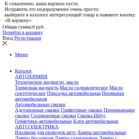
К сожалению, ваша корзина пуста.
Исправить это недоразумение очень просто:
выберите в каталоге интересующий товар и нажмите кнопку
«В корзину».
Общая сумма:
0 руб.
Перейти в корзину
Вход
Регистрация
Меню
Каталог
АВТОХИМИЯ
Технические жидкости, масла
Тормозная жидкость
Масло гидравлическое
Масло
синтетическое
Присадка автомобильная
Промывка
автомобильная
Автомобильные смазки
Адгезионные смазки
Графитовые смазки
Проникающие
смазки
Силиконовые смазки
Смазка Шрус
Герметики автомобильные
Клеи автомобильные
АВТОЭЛЕКТРИКА
Изоляция для проводов авто
Лампы автомобильные
Лампы без цоколя
Лампы галогеновые
Лампы с