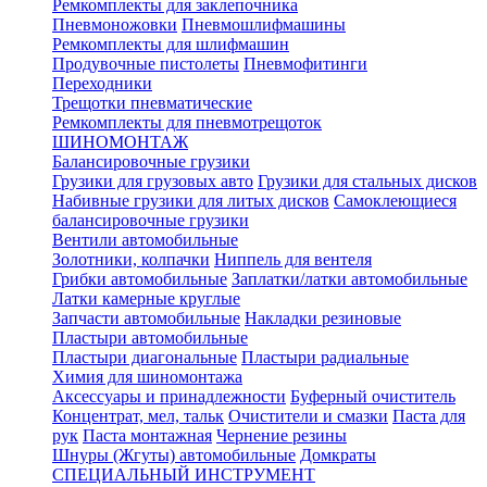
Ремкомплекты для заклепочника
Пневмоножовки
Пневмошлифмашины
Ремкомплекты для шлифмашин
Продувочные пистолеты
Пневмофитинги
Переходники
Трещотки пневматические
Ремкомплекты для пневмотрещоток
ШИНОМОНТАЖ
Балансировочные грузики
Грузики для грузовых авто
Грузики для стальных дисков
Набивные грузики для литых дисков
Самоклеющиеся
балансировочные грузики
Вентили автомобильные
Золотники, колпачки
Ниппель для вентеля
Грибки автомобильные
Заплатки/латки автомобильные
Латки камерные круглые
Запчасти автомобильные
Накладки резиновые
Пластыри автомобильные
Пластыри диагональные
Пластыри радиальные
Химия для шиномонтажа
Аксессуары и принадлежности
Буферный очиститель
Концентрат, мел, тальк
Очистители и смазки
Паста для
рук
Паста монтажная
Чернение резины
Шнуры (Жгуты) автомобильные
Домкраты
СПЕЦИАЛЬНЫЙ ИНСТРУМЕНТ