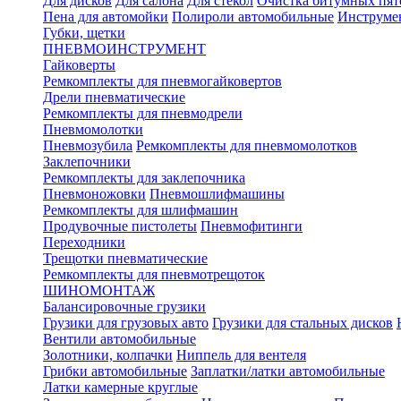
Для дисков
Для салона
Для стекол
Очистка битумных пят
Пена для автомойки
Полироли автомобильные
Инструме
Губки, щетки
ПНЕВМОИНСТРУМЕНТ
Гайковерты
Ремкомплекты для пневмогайковертов
Дрели пневматические
Ремкомплекты для пневмодрели
Пневмомолотки
Пневмозубила
Ремкомплекты для пневмомолотков
Заклепочники
Ремкомплекты для заклепочника
Пневмоножовки
Пневмошлифмашины
Ремкомплекты для шлифмашин
Продувочные пистолеты
Пневмофитинги
Переходники
Трещотки пневматические
Ремкомплекты для пневмотрещоток
ШИНОМОНТАЖ
Балансировочные грузики
Грузики для грузовых авто
Грузики для стальных дисков
Вентили автомобильные
Золотники, колпачки
Ниппель для вентеля
Грибки автомобильные
Заплатки/латки автомобильные
Латки камерные круглые