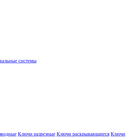
вальные системы
зводные
Ключи разрезные
Ключи раскрывающиеся
Ключи