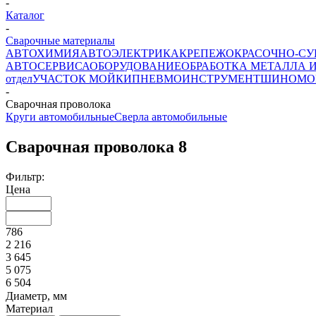
-
Каталог
-
Сварочные материалы
АВТОХИМИЯ
АВТОЭЛЕКТРИКА
КРЕПЕЖ
ОКРАСОЧНО-СУ
АВТОСЕРВИСА
ОБОРУДОВАНИЕ
ОБРАБОТКА МЕТАЛЛА 
отдел
УЧАСТОК МОЙКИ
ПНЕВМОИНСТРУМЕНТ
ШИНОМО
-
Сварочная проволока
Круги автомобильные
Сверла автомобильные
Сварочная проволока
8
Фильтр:
Цена
786
2 216
3 645
5 075
6 504
Диаметр, мм
Материал