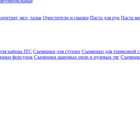
автомобильные
центрат, мел, тальк
Очистители и смазки
Паста для рук
Паста м
для набора JTC
Съемники для ступиц
Съемники для тормозной 
ники форсунок
Съемники шаровых опор и рулевых тяг
Съемник