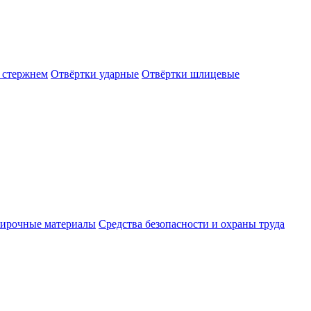
 стержнем
Отвёртки ударные
Отвёртки шлицевые
ирочные материалы
Средства безопасности и охраны труда