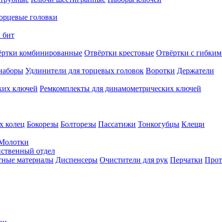
орцевые головки
 бит
ёртки комбинированные
Отвёртки крестовые
Отвёртки с гибким
наборы
Удлинители для торцевых головок
Воротки
Держатели
ких ключей
Ремкомплекты для динамометрических ключей
х колец
Бокорезы
Болторезы
Пассатижи
Тонкогубцы
Клещи
Молотки
твенный отдел
тные материалы
Диспенсеры
Очистители для рук
Перчатки
Прот