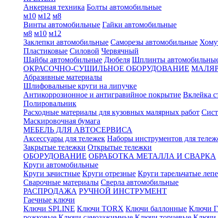
Анкерная техника
Болты автомобильные
м10
м12
м8
Винты автомобильные
Гайки автомобильные
м8
м10
м12
Заклепки автомобильные
Саморезы автомобильные
Хому
Пластиковые
Силовой
Червячный
Шайбы автомобильные
Дюбеля
Шплинты автомобильны
ОКРАСОЧНО-СУШИЛЬНОЕ ОБОРУДОВАНИЕ
МАЛЯР
Абразивные материалы
Шлифовальные круги на липучке
Антикоррозионное и антигравийное покрытие
Вклейка с
Полировальник
Расходные материалы для кузовных малярных работ
Сист
Маскировочная бумага
МЕБЕЛЬ ДЛЯ АВТОСЕРВИСА
Аксессуары для тележек
Наборы инструментов для тележ
Закрытые тележки
Открытые тележки
ОБОРУДОВАНИЕ
ОБРАБОТКА МЕТАЛЛА И СВАРКА
Круги автомобильные
Круги зачистные
Круги отрезные
Круги тарельчатые леп
Сварочные материалы
Сверла автомобильные
РАСПРОДАЖА
РУЧНОЙ ИНСТРУМЕНТ
Гаечные ключи
Ключи SPLINE
Ключи TORX
Ключи баллонные
Ключи Г
рожковые
Ключи самозажимные
Ключи торцевые
Ключи 