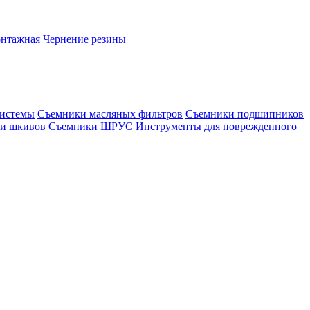
онтажная
Чернение резины
системы
Съемники масляных фильтров
Съемники подшипников
и шкивов
Съемники ШРУС
Инструменты для поврежденного