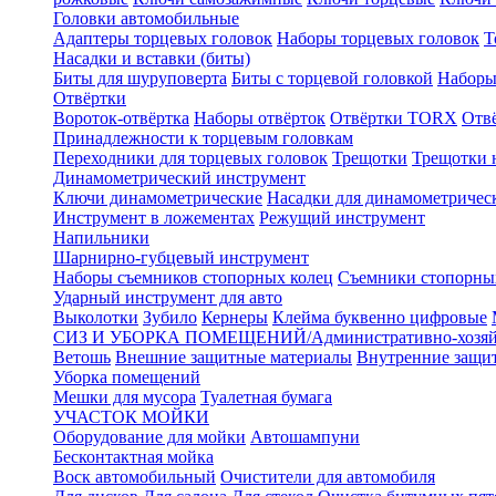
Головки автомобильные
Адаптеры торцевых головок
Наборы торцевых головок
Т
Насадки и вставки (биты)
Биты для шуруповерта
Биты с торцевой головкой
Наборы
Отвёртки
Вороток-отвёртка
Наборы отвёрток
Отвёртки TORX
Отв
Принадлежности к торцевым головкам
Переходники для торцевых головок
Трещотки
Трещотки 
Динамометрический инструмент
Ключи динамометрические
Насадки для динамометричес
Инструмент в ложементах
Режущий инструмент
Напильники
Шарнирно-губцевый инструмент
Наборы съемников стопорных колец
Съемники стопорны
Ударный инструмент для авто
Выколотки
Зубило
Кернеры
Клейма буквенно цифровые
СИЗ И УБОРКА ПОМЕЩЕНИЙ/Административно-хозяйс
Ветошь
Внешние защитные материалы
Внутренние защи
Уборка помещений
Мешки для мусора
Туалетная бумага
УЧАСТОК МОЙКИ
Оборудование для мойки
Автошампуни
Бесконтактная мойка
Воск автомобильный
Очистители для автомобиля