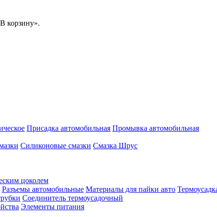
В корзину».
ическое
Присадка автомобильная
Промывка автомобильная
мазки
Силиконовые смазки
Смазка Шрус
еским цоколем
Разъемы автомобильные
Материалы для пайки авто
Термоусадк
трубки
Соединитель термоусадочный
ойства
Элементы питания