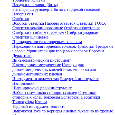
Торцевые головки
Насадки и вставки (биты)
Биты для шуруповерта
Биты с торцевой головкой
Наборы бит
Отвёртки
Вороток-отвёртка
Наборы отвёрток
Отвёртки TORX
Отвёртки комбинированные
Отвёртки крестовые
Отвёртки с гибким стержнем
Отвёртки ударные
Отвёртки шлицевые
Принадлежности к торцевым головкам
Переходники для торцевых головок
Трещотки
Трещотки
наборы
Удлинители для торцевых головок
Воротки
Держатели
Динамометрический инструмент
Ключи динамометрические
Насадки для
динамометрических ключей
Ремкомплекты для
динамометрических ключей
Инструмент в ложементах
Режущий инструмент
Напильники
Шарнирно-губцевый инструмент
Наборы съемников стопорных колец
Съемники
стопорных колец
Бокорезы
Болторезы
Пассатижи
Тонкогубцы
Клещи
Ударный инструмент для авто
Выколотки
Зубило
Кернеры
Клейма буквенно цифровые