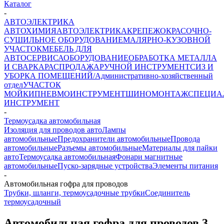
Каталог
-
АВТОЭЛЕКТРИКА
АВТОХИМИЯ
АВТОЭЛЕКТРИКА
КРЕПЕЖ
ОКРАСОЧНО-
СУШИЛЬНОЕ ОБОРУДОВАНИЕ
МАЛЯРНО-КУЗОВНОЙ
УЧАСТОК
МЕБЕЛЬ ДЛЯ
АВТОСЕРВИСА
ОБОРУДОВАНИЕ
ОБРАБОТКА МЕТАЛЛА
И СВАРКА
РАСПРОДАЖА
РУЧНОЙ ИНСТРУМЕНТ
СИЗ И
УБОРКА ПОМЕЩЕНИЙ/Административно-хозяйственный
отдел
УЧАСТОК
МОЙКИ
ПНЕВМОИНСТРУМЕНТ
ШИНОМОНТАЖ
СПЕЦИА
ИНСТРУМЕНТ
-
Термоусадка автомобильная
Изоляция для проводов авто
Лампы
автомобильные
Предохранители автомобильные
Провода
автомобильные
Разъемы автомобильные
Материалы для пайки
авто
Термоусадка автомобильная
Фонари магнитные
автомобильные
Пуско-зарядные устройства
Элементы питания
-
Автомобильная гофра для проводов
Трубки, шланги, термоусадочные трубки
Соединитель
термоусадочный
Автомобильная гофра для проводов
3