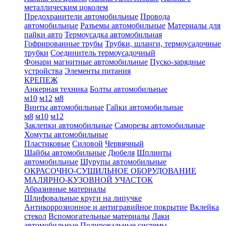
металлическим цоколем
Предохранители автомобильные
Провода
автомобильные
Разъемы автомобильные
Материалы для
пайки авто
Термоусадка автомобильная
Гофрированные трубы
Трубки, шланги, термоусадочные
трубки
Соединитель термоусадочный
Фонари магнитные автомобильные
Пуско-зарядные
устройства
Элементы питания
КРЕПЕЖ
Анкерная техника
Болты автомобильные
м10
м12
м8
Винты автомобильные
Гайки автомобильные
м8
м10
м12
Заклепки автомобильные
Саморезы автомобильные
Хомуты автомобильные
Пластиковые
Силовой
Червячный
Шайбы автомобильные
Дюбеля
Шплинты
автомобильные
Шурупы автомобильные
ОКРАСОЧНО-СУШИЛЬНОЕ ОБОРУДОВАНИЕ
МАЛЯРНО-КУЗОВНОЙ УЧАСТОК
Абразивные материалы
Шлифовальные круги на липучке
Антикоррозионное и антигравийное покрытие
Вклейка
стекол
Вспомогательные материалы
Лаки
автомобильные
Полировальные системы