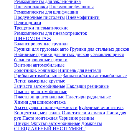
Ремкомплекты для заклепочника
Пневмоножовки
Пневмошлифмашины
Ремкомплекты для шлифмашин
Продувочные пистолеты
Пневмофитинги
Переходники
Трещотки пневматические
Ремкомплекты для пневмотрещоток
ШИНОМОНТАЖ
Балансировочные грузики
Грузики для грузовых авто
Грузики для стальных дисков
Набивные грузики для литых дисков
Самоклеющиеся
балансировочные грузики
Вентили автомобильные
Золотники, колпачки
Ниппель для вентеля
Грибки автомобильные
Заплатки/латки автомобильные
Латки камерные круглые
Запчасти автомобильные
Накладки резиновые
Пластыри автомобильные
Пластыри диагональные
Пластыри радиальные
Химия для шиномонтажа
Аксессуары и принадлежности
Буферный очиститель
Концентрат, мел, тальк
Очистители и смазки
Паста для
рук
Паста монтажная
Чернение резины
Шнуры (Жгуты) автомобильные
Домкраты
СПЕЦИАЛЬНЫЙ ИНСТРУМЕНТ