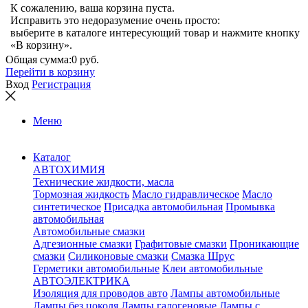
К сожалению, ваша корзина пуста.
Исправить это недоразумение очень просто:
выберите в каталоге интересующий товар и нажмите кнопку
«В корзину».
Общая сумма:
0 руб.
Перейти в корзину
Вход
Регистрация
Меню
Каталог
АВТОХИМИЯ
Технические жидкости, масла
Тормозная жидкость
Масло гидравлическое
Масло
синтетическое
Присадка автомобильная
Промывка
автомобильная
Автомобильные смазки
Адгезионные смазки
Графитовые смазки
Проникающие
смазки
Силиконовые смазки
Смазка Шрус
Герметики автомобильные
Клеи автомобильные
АВТОЭЛЕКТРИКА
Изоляция для проводов авто
Лампы автомобильные
Лампы без цоколя
Лампы галогеновые
Лампы с