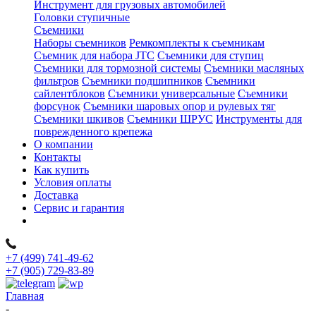
Инструмент для грузовых автомобилей
Головки ступичные
Съемники
Наборы съемников
Ремкомплекты к съемникам
Съемник для набора JTC
Съемники для ступиц
Съемники для тормозной системы
Съемники масляных
фильтров
Съемники подшипников
Съемники
сайлентблоков
Съемники универсальные
Съемники
форсунок
Съемники шаровых опор и рулевых тяг
Съемники шкивов
Съемники ШРУС
Инструменты для
поврежденного крепежа
О компании
Контакты
Как купить
Условия оплаты
Доставка
Сервис и гарантия
+7 (499) 741-49-62
+7 (905) 729-83-89
Главная
-