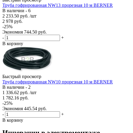
Труба гофрированная NW13 прорезная 10 м BERNER
В наличии - 6
2 233.50
руб.
/шт
2 978
руб.
-
25
%
Экономия
744.50
руб.
-
+
В корзину
Быстрый просмотр
Труба гофрированная NW10 прорезная 10 м BERNER
В наличии - 2
1 336.62
руб.
/шт
1 782.16
руб.
-
25
%
Экономия
445.54
руб.
-
+
В корзину
Инновации в электромонтаже