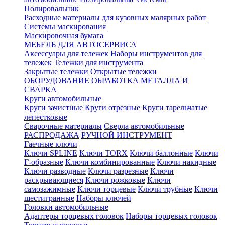
Полировальник
Расходные материалы для кузовных малярных работ
Системы маскирования
Маскировочная бумага
МЕБЕЛЬ ДЛЯ АВТОСЕРВИСА
Аксессуары для тележек
Наборы инструментов для
тележек
Тележки для инструмента
Закрытые тележки
Открытые тележки
ОБОРУДОВАНИЕ
ОБРАБОТКА МЕТАЛЛА И
СВАРКА
Круги автомобильные
Круги зачистные
Круги отрезные
Круги тарельчатые
лепестковые
Сварочные материалы
Сверла автомобильные
РАСПРОДАЖА
РУЧНОЙ ИНСТРУМЕНТ
Гаечные ключи
Ключи SPLINE
Ключи TORX
Ключи баллонные
Ключи
Г-образные
Ключи комбинированные
Ключи накидные
Ключи разводные
Ключи разрезные
Ключи
раскрывающиеся
Ключи рожковые
Ключи
самозажимные
Ключи торцевые
Ключи трубные
Ключи
шестигранные
Наборы ключей
Головки автомобильные
Адаптеры торцевых головок
Наборы торцевых головок