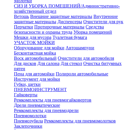
Молотки
СИЗ И УБОРКА ПОМЕЩЕНИЙ/Административно-
хозяйственный отдел
Ветошь
Внешние защитные материалы
Внутренние
защитные материалы
Диспенсеры
Очистители для рук
Перчатки
Протирочные материалы
Средства
безопасности и охраны труда
Уборка помещений
Мешки для мусора
Туалетная бумага
УЧАСТОК МОЙКИ
Оборудование для мойки
Автошампуни
Бесконтактная мойка
Воск автомобильный
Очистители для автомобиля
Для дисков
Для салона
Для стекол
Очистка битумных
пятен
Пена для автомойки
Полироли автомобильные
Инструмент для мойки
Губки, щетки
ПНЕВМОИНСТРУМЕНТ
Гайковерты
Ремкомплекты для пневмогайковертов
Дрели пневматические
Ремкомплекты для пневмодрели
Пневмомолотки
Пневмозубила
Ремкомплекты для пневмомолотков
Заклепочники