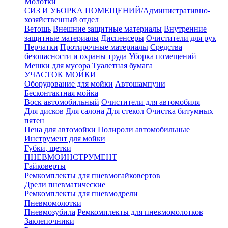
Молотки
СИЗ И УБОРКА ПОМЕЩЕНИЙ/Административно-
хозяйственный отдел
Ветошь
Внешние защитные материалы
Внутренние
защитные материалы
Диспенсеры
Очистители для рук
Перчатки
Протирочные материалы
Средства
безопасности и охраны труда
Уборка помещений
Мешки для мусора
Туалетная бумага
УЧАСТОК МОЙКИ
Оборудование для мойки
Автошампуни
Бесконтактная мойка
Воск автомобильный
Очистители для автомобиля
Для дисков
Для салона
Для стекол
Очистка битумных
пятен
Пена для автомойки
Полироли автомобильные
Инструмент для мойки
Губки, щетки
ПНЕВМОИНСТРУМЕНТ
Гайковерты
Ремкомплекты для пневмогайковертов
Дрели пневматические
Ремкомплекты для пневмодрели
Пневмомолотки
Пневмозубила
Ремкомплекты для пневмомолотков
Заклепочники