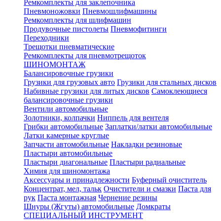
Ремкомплекты для заклепочника
Пневмоножовки
Пневмошлифмашины
Ремкомплекты для шлифмашин
Продувочные пистолеты
Пневмофитинги
Переходники
Трещотки пневматические
Ремкомплекты для пневмотрещоток
ШИНОМОНТАЖ
Балансировочные грузики
Грузики для грузовых авто
Грузики для стальных дисков
Набивные грузики для литых дисков
Самоклеющиеся
балансировочные грузики
Вентили автомобильные
Золотники, колпачки
Ниппель для вентеля
Грибки автомобильные
Заплатки/латки автомобильные
Латки камерные круглые
Запчасти автомобильные
Накладки резиновые
Пластыри автомобильные
Пластыри диагональные
Пластыри радиальные
Химия для шиномонтажа
Аксессуары и принадлежности
Буферный очиститель
Концентрат, мел, тальк
Очистители и смазки
Паста для
рук
Паста монтажная
Чернение резины
Шнуры (Жгуты) автомобильные
Домкраты
СПЕЦИАЛЬНЫЙ ИНСТРУМЕНТ