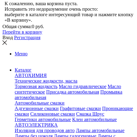
К сожалению, ваша корзина пуста.
Исправить это недоразумение очень просто:
выберите в каталоге интересующий товар и нажмите кнопку
«В корзину».
Общая сумма:
0 руб.
Перейти в корзину
Вход
Регистрация
Меню
Каталог
АВТОХИМИЯ
Технические жидкости, масла
Тормозная жидкость
Масло гидравлическое
Масло
синтетическое
Присадка автомобильная
Промывка
автомобильная
Автомобильные смазки
Адгезионные смазки
Графитовые смазки
Проникающие
смазки
Силиконовые смазки
Смазка Шрус
Герметики автомобильные
Клеи автомобильные
АВТОЭЛЕКТРИКА
Изоляция для проводов авто
Лампы автомобильные
Лампы без цоколя
Лампы галогеновые
Лампы с