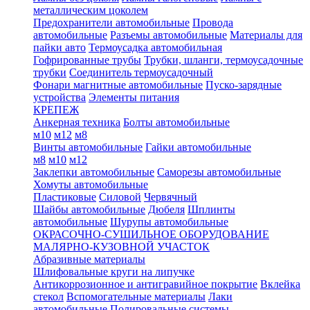
металлическим цоколем
Предохранители автомобильные
Провода
автомобильные
Разъемы автомобильные
Материалы для
пайки авто
Термоусадка автомобильная
Гофрированные трубы
Трубки, шланги, термоусадочные
трубки
Соединитель термоусадочный
Фонари магнитные автомобильные
Пуско-зарядные
устройства
Элементы питания
КРЕПЕЖ
Анкерная техника
Болты автомобильные
м10
м12
м8
Винты автомобильные
Гайки автомобильные
м8
м10
м12
Заклепки автомобильные
Саморезы автомобильные
Хомуты автомобильные
Пластиковые
Силовой
Червячный
Шайбы автомобильные
Дюбеля
Шплинты
автомобильные
Шурупы автомобильные
ОКРАСОЧНО-СУШИЛЬНОЕ ОБОРУДОВАНИЕ
МАЛЯРНО-КУЗОВНОЙ УЧАСТОК
Абразивные материалы
Шлифовальные круги на липучке
Антикоррозионное и антигравийное покрытие
Вклейка
стекол
Вспомогательные материалы
Лаки
автомобильные
Полировальные системы