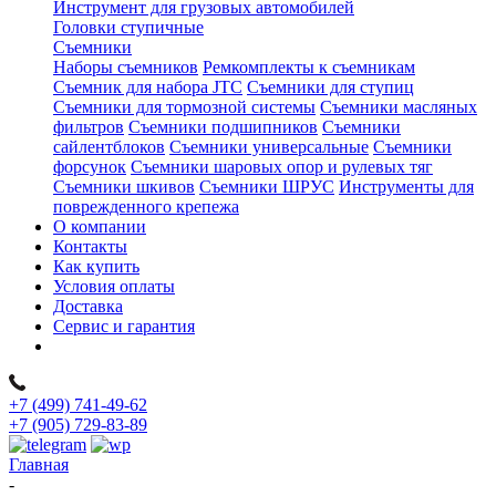
Инструмент для грузовых автомобилей
Головки ступичные
Съемники
Наборы съемников
Ремкомплекты к съемникам
Съемник для набора JTC
Съемники для ступиц
Съемники для тормозной системы
Съемники масляных
фильтров
Съемники подшипников
Съемники
сайлентблоков
Съемники универсальные
Съемники
форсунок
Съемники шаровых опор и рулевых тяг
Съемники шкивов
Съемники ШРУС
Инструменты для
поврежденного крепежа
О компании
Контакты
Как купить
Условия оплаты
Доставка
Сервис и гарантия
+7 (499) 741-49-62
+7 (905) 729-83-89
Главная
-