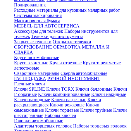
Полировальник
Расходные материалы для кузовных малярных работ
Системы маскирования
Маскировочная бумага
МЕБЕЛЬ ДЛЯ АВТОСЕРВИСА
Аксессуары для тележек
Наборы инструментов для
тележек
Тележки для инструмента
Закрытые тележки
Открытые тележки
ОБОРУДОВАНИЕ
ОБРАБОТКА МЕТАЛЛА И
СВАРКА
Круги автомобильные
Круги зачистные
Круги отрезные
Круги тарельчатые
лепестковые
Сварочные материалы
Сверла автомобильные
РАСПРОДАЖА
РУЧНОЙ ИНСТРУМЕНТ
Гаечные ключи
Ключи SPLINE
Ключи TORX
Ключи баллонные
Ключи
Г-образные
Ключи комбинированные
Ключи накидные
Ключи разводные
Ключи разрезные
Ключи
раскрывающиеся
Ключи рожковые
Ключи
самозажимные
Ключи торцевые
Ключи трубные
Ключи
шестигранные
Наборы ключей
Головки автомобильные
Адаптеры торцевых головок
Наборы торцевых головок