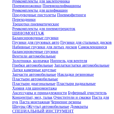
Ремкомплекты для заклепочника
Пневмоножовки
Пневмошлифмашины
Ремкомплекты для шлифмашин
Продувочные пистолеты
Пневмофитинги
Переходники
Трещотки пневматические
Ремкомплекты для пневмотрещоток
ШИНОМОНТАЖ
Балансировочные грузики
Грузики для грузовых авто
Грузики для стальных дисков
Набивные грузики для литых дисков
Самоклеющиеся
балансировочные грузики
Вентили автомобильные
Золотники, колпачки
Ниппель для вентеля
Грибки автомобильные
Заплатки/латки автомобильные
Латки камерные круглые
Запчасти автомобильные
Накладки резиновые
Пластыри автомобильные
Пластыри диагональные
Пластыри радиальные
Химия для шиномонтажа
Аксессуары и принадлежности
Буферный очиститель
Концентрат, мел, тальк
Очистители и смазки
Паста для
рук
Паста монтажная
Чернение резины
Шнуры (Жгуты) автомобильные
Домкраты
СПЕЦИАЛЬНЫЙ ИНСТРУМЕНТ