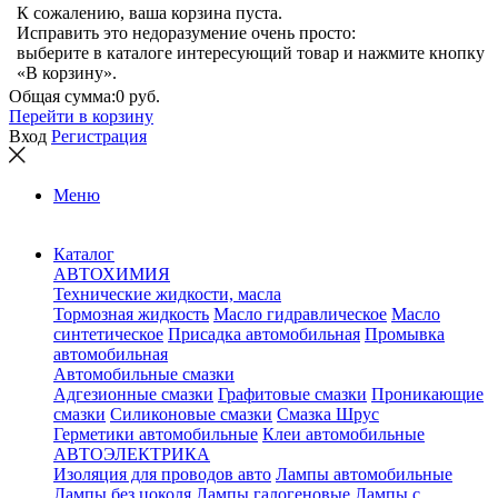
К сожалению, ваша корзина пуста.
Исправить это недоразумение очень просто:
выберите в каталоге интересующий товар и нажмите кнопку
«В корзину».
Общая сумма:
0 руб.
Перейти в корзину
Вход
Регистрация
Меню
Каталог
АВТОХИМИЯ
Технические жидкости, масла
Тормозная жидкость
Масло гидравлическое
Масло
синтетическое
Присадка автомобильная
Промывка
автомобильная
Автомобильные смазки
Адгезионные смазки
Графитовые смазки
Проникающие
смазки
Силиконовые смазки
Смазка Шрус
Герметики автомобильные
Клеи автомобильные
АВТОЭЛЕКТРИКА
Изоляция для проводов авто
Лампы автомобильные
Лампы без цоколя
Лампы галогеновые
Лампы с