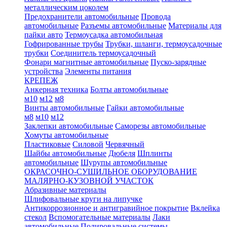
металлическим цоколем
Предохранители автомобильные
Провода
автомобильные
Разъемы автомобильные
Материалы для
пайки авто
Термоусадка автомобильная
Гофрированные трубы
Трубки, шланги, термоусадочные
трубки
Соединитель термоусадочный
Фонари магнитные автомобильные
Пуско-зарядные
устройства
Элементы питания
КРЕПЕЖ
Анкерная техника
Болты автомобильные
м10
м12
м8
Винты автомобильные
Гайки автомобильные
м8
м10
м12
Заклепки автомобильные
Саморезы автомобильные
Хомуты автомобильные
Пластиковые
Силовой
Червячный
Шайбы автомобильные
Дюбеля
Шплинты
автомобильные
Шурупы автомобильные
ОКРАСОЧНО-СУШИЛЬНОЕ ОБОРУДОВАНИЕ
МАЛЯРНО-КУЗОВНОЙ УЧАСТОК
Абразивные материалы
Шлифовальные круги на липучке
Антикоррозионное и антигравийное покрытие
Вклейка
стекол
Вспомогательные материалы
Лаки
автомобильные
Полировальные системы