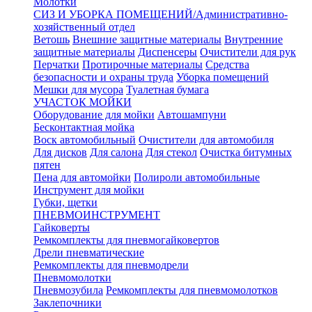
Молотки
СИЗ И УБОРКА ПОМЕЩЕНИЙ/Административно-
хозяйственный отдел
Ветошь
Внешние защитные материалы
Внутренние
защитные материалы
Диспенсеры
Очистители для рук
Перчатки
Протирочные материалы
Средства
безопасности и охраны труда
Уборка помещений
Мешки для мусора
Туалетная бумага
УЧАСТОК МОЙКИ
Оборудование для мойки
Автошампуни
Бесконтактная мойка
Воск автомобильный
Очистители для автомобиля
Для дисков
Для салона
Для стекол
Очистка битумных
пятен
Пена для автомойки
Полироли автомобильные
Инструмент для мойки
Губки, щетки
ПНЕВМОИНСТРУМЕНТ
Гайковерты
Ремкомплекты для пневмогайковертов
Дрели пневматические
Ремкомплекты для пневмодрели
Пневмомолотки
Пневмозубила
Ремкомплекты для пневмомолотков
Заклепочники