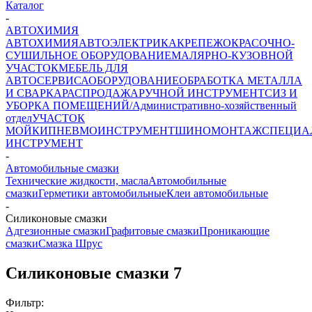
Каталог
-
АВТОХИМИЯ
АВТОХИМИЯ
АВТОЭЛЕКТРИКА
КРЕПЕЖ
ОКРАСОЧНО-
СУШИЛЬНОЕ ОБОРУДОВАНИЕ
МАЛЯРНО-КУЗОВНОЙ
УЧАСТОК
МЕБЕЛЬ ДЛЯ
АВТОСЕРВИСА
ОБОРУДОВАНИЕ
ОБРАБОТКА МЕТАЛЛА
И СВАРКА
РАСПРОДАЖА
РУЧНОЙ ИНСТРУМЕНТ
СИЗ И
УБОРКА ПОМЕЩЕНИЙ/Административно-хозяйственный
отдел
УЧАСТОК
МОЙКИ
ПНЕВМОИНСТРУМЕНТ
ШИНОМОНТАЖ
СПЕЦИА
ИНСТРУМЕНТ
-
Автомобильные смазки
Технические жидкости, масла
Автомобильные
смазки
Герметики автомобильные
Клеи автомобильные
-
Силиконовые смазки
Адгезионные смазки
Графитовые смазки
Проникающие
смазки
Смазка Шрус
Силиконовые смазки
7
Фильтр: