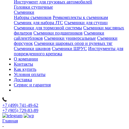
Инструмент для грузовых автомобилей
Головки ступичные
Съемники
Наборы съемников
Ремкомплекты к съемникам
Съемник для набора JTC
Съемники для ступиц
Съемники для тормозной системы
Съемники масляных
фильтров
Съемники подшипников
Съемники
сайлентблоков
Съемники универсальные
Съемники
форсунок
Съемники шаровых опор и рулевых тяг
Съемники шкивов
Съемники ШРУС
Инструменты для
поврежденного крепежа
О компании
Контакты
Как купить
Условия оплаты
Доставка
Сервис и гарантия
+7 (499) 741-49-62
+7 (905) 729-83-89
Главная
-