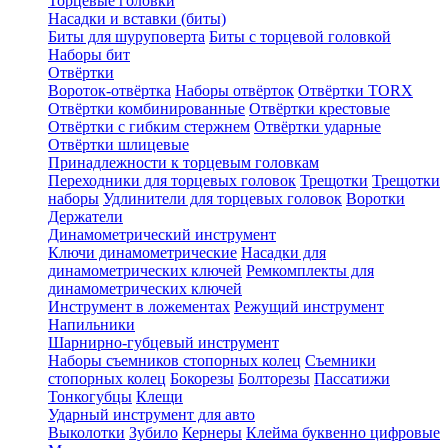
Торцевые головки
Насадки и вставки (биты)
Биты для шуруповерта
Биты с торцевой головкой
Наборы бит
Отвёртки
Вороток-отвёртка
Наборы отвёрток
Отвёртки TORX
Отвёртки комбинированные
Отвёртки крестовые
Отвёртки с гибким стержнем
Отвёртки ударные
Отвёртки шлицевые
Принадлежности к торцевым головкам
Переходники для торцевых головок
Трещотки
Трещотки
наборы
Удлинители для торцевых головок
Воротки
Держатели
Динамометрический инструмент
Ключи динамометрические
Насадки для
динамометрических ключей
Ремкомплекты для
динамометрических ключей
Инструмент в ложементах
Режущий инструмент
Напильники
Шарнирно-губцевый инструмент
Наборы съемников стопорных колец
Съемники
стопорных колец
Бокорезы
Болторезы
Пассатижи
Тонкогубцы
Клещи
Ударный инструмент для авто
Выколотки
Зубило
Кернеры
Клейма буквенно цифровые