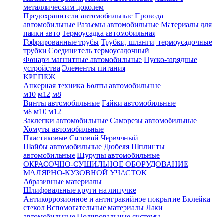
металлическим цоколем
Предохранители автомобильные
Провода
автомобильные
Разъемы автомобильные
Материалы для
пайки авто
Термоусадка автомобильная
Гофрированные трубы
Трубки, шланги, термоусадочные
трубки
Соединитель термоусадочный
Фонари магнитные автомобильные
Пуско-зарядные
устройства
Элементы питания
КРЕПЕЖ
Анкерная техника
Болты автомобильные
м10
м12
м8
Винты автомобильные
Гайки автомобильные
м8
м10
м12
Заклепки автомобильные
Саморезы автомобильные
Хомуты автомобильные
Пластиковые
Силовой
Червячный
Шайбы автомобильные
Дюбеля
Шплинты
автомобильные
Шурупы автомобильные
ОКРАСОЧНО-СУШИЛЬНОЕ ОБОРУДОВАНИЕ
МАЛЯРНО-КУЗОВНОЙ УЧАСТОК
Абразивные материалы
Шлифовальные круги на липучке
Антикоррозионное и антигравийное покрытие
Вклейка
стекол
Вспомогательные материалы
Лаки
автомобильные
Полировальные системы