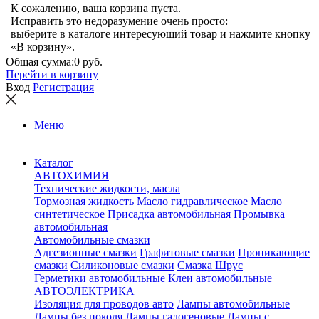
К сожалению, ваша корзина пуста.
Исправить это недоразумение очень просто:
выберите в каталоге интересующий товар и нажмите кнопку
«В корзину».
Общая сумма:
0 руб.
Перейти в корзину
Вход
Регистрация
Меню
Каталог
АВТОХИМИЯ
Технические жидкости, масла
Тормозная жидкость
Масло гидравлическое
Масло
синтетическое
Присадка автомобильная
Промывка
автомобильная
Автомобильные смазки
Адгезионные смазки
Графитовые смазки
Проникающие
смазки
Силиконовые смазки
Смазка Шрус
Герметики автомобильные
Клеи автомобильные
АВТОЭЛЕКТРИКА
Изоляция для проводов авто
Лампы автомобильные
Лампы без цоколя
Лампы галогеновые
Лампы с