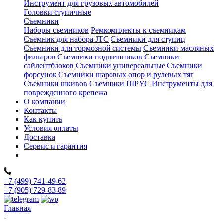
Инструмент для грузовых автомобилей
Головки ступичные
Съемники
Наборы съемников
Ремкомплекты к съемникам
Съемник для набора JTC
Съемники для ступиц
Съемники для тормозной системы
Съемники масляных
фильтров
Съемники подшипников
Съемники
сайлентблоков
Съемники универсальные
Съемники
форсунок
Съемники шаровых опор и рулевых тяг
Съемники шкивов
Съемники ШРУС
Инструменты для
поврежденного крепежа
О компании
Контакты
Как купить
Условия оплаты
Доставка
Сервис и гарантия
+7 (499) 741-49-62
+7 (905) 729-83-89
Главная
-