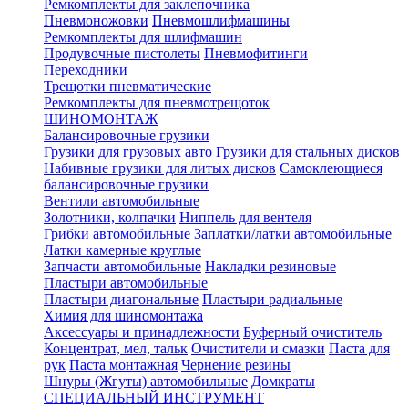
Ремкомплекты для заклепочника
Пневмоножовки
Пневмошлифмашины
Ремкомплекты для шлифмашин
Продувочные пистолеты
Пневмофитинги
Переходники
Трещотки пневматические
Ремкомплекты для пневмотрещоток
ШИНОМОНТАЖ
Балансировочные грузики
Грузики для грузовых авто
Грузики для стальных дисков
Набивные грузики для литых дисков
Самоклеющиеся
балансировочные грузики
Вентили автомобильные
Золотники, колпачки
Ниппель для вентеля
Грибки автомобильные
Заплатки/латки автомобильные
Латки камерные круглые
Запчасти автомобильные
Накладки резиновые
Пластыри автомобильные
Пластыри диагональные
Пластыри радиальные
Химия для шиномонтажа
Аксессуары и принадлежности
Буферный очиститель
Концентрат, мел, тальк
Очистители и смазки
Паста для
рук
Паста монтажная
Чернение резины
Шнуры (Жгуты) автомобильные
Домкраты
СПЕЦИАЛЬНЫЙ ИНСТРУМЕНТ