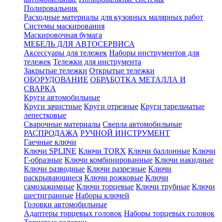
Полировальник
Расходные материалы для кузовных малярных работ
Системы маскирования
Маскировочная бумага
МЕБЕЛЬ ДЛЯ АВТОСЕРВИСА
Аксессуары для тележек
Наборы инструментов для
тележек
Тележки для инструмента
Закрытые тележки
Открытые тележки
ОБОРУДОВАНИЕ
ОБРАБОТКА МЕТАЛЛА И
СВАРКА
Круги автомобильные
Круги зачистные
Круги отрезные
Круги тарельчатые
лепестковые
Сварочные материалы
Сверла автомобильные
РАСПРОДАЖА
РУЧНОЙ ИНСТРУМЕНТ
Гаечные ключи
Ключи SPLINE
Ключи TORX
Ключи баллонные
Ключи
Г-образные
Ключи комбинированные
Ключи накидные
Ключи разводные
Ключи разрезные
Ключи
раскрывающиеся
Ключи рожковые
Ключи
самозажимные
Ключи торцевые
Ключи трубные
Ключи
шестигранные
Наборы ключей
Головки автомобильные
Адаптеры торцевых головок
Наборы торцевых головок