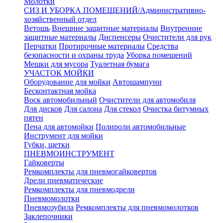
Молотки
СИЗ И УБОРКА ПОМЕЩЕНИЙ/Административно-
хозяйственный отдел
Ветошь
Внешние защитные материалы
Внутренние
защитные материалы
Диспенсеры
Очистители для рук
Перчатки
Протирочные материалы
Средства
безопасности и охраны труда
Уборка помещений
Мешки для мусора
Туалетная бумага
УЧАСТОК МОЙКИ
Оборудование для мойки
Автошампуни
Бесконтактная мойка
Воск автомобильный
Очистители для автомобиля
Для дисков
Для салона
Для стекол
Очистка битумных
пятен
Пена для автомойки
Полироли автомобильные
Инструмент для мойки
Губки, щетки
ПНЕВМОИНСТРУМЕНТ
Гайковерты
Ремкомплекты для пневмогайковертов
Дрели пневматические
Ремкомплекты для пневмодрели
Пневмомолотки
Пневмозубила
Ремкомплекты для пневмомолотков
Заклепочники