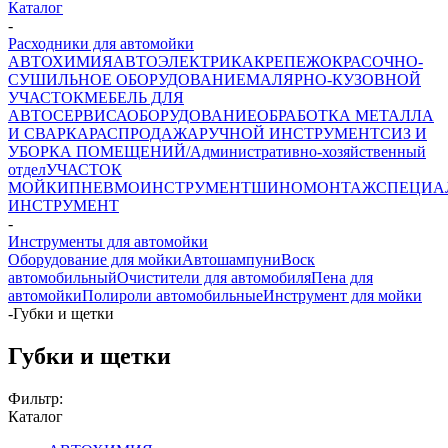
Каталог
-
Расходники для автомойки
АВТОХИМИЯ
АВТОЭЛЕКТРИКА
КРЕПЕЖ
ОКРАСОЧНО-
СУШИЛЬНОЕ ОБОРУДОВАНИЕ
МАЛЯРНО-КУЗОВНОЙ
УЧАСТОК
МЕБЕЛЬ ДЛЯ
АВТОСЕРВИСА
ОБОРУДОВАНИЕ
ОБРАБОТКА МЕТАЛЛА
И СВАРКА
РАСПРОДАЖА
РУЧНОЙ ИНСТРУМЕНТ
СИЗ И
УБОРКА ПОМЕЩЕНИЙ/Административно-хозяйственный
отдел
УЧАСТОК
МОЙКИ
ПНЕВМОИНСТРУМЕНТ
ШИНОМОНТАЖ
СПЕЦИА
ИНСТРУМЕНТ
-
Инструменты для автомойки
Оборудование для мойки
Автошампуни
Воск
автомобильный
Очистители для автомобиля
Пена для
автомойки
Полироли автомобильные
Инструмент для мойки
-
Губки и щетки
Губки и щетки
Фильтр:
Каталог