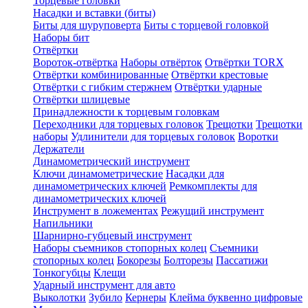
Торцевые головки
Насадки и вставки (биты)
Биты для шуруповерта
Биты с торцевой головкой
Наборы бит
Отвёртки
Вороток-отвёртка
Наборы отвёрток
Отвёртки TORX
Отвёртки комбинированные
Отвёртки крестовые
Отвёртки с гибким стержнем
Отвёртки ударные
Отвёртки шлицевые
Принадлежности к торцевым головкам
Переходники для торцевых головок
Трещотки
Трещотки
наборы
Удлинители для торцевых головок
Воротки
Держатели
Динамометрический инструмент
Ключи динамометрические
Насадки для
динамометрических ключей
Ремкомплекты для
динамометрических ключей
Инструмент в ложементах
Режущий инструмент
Напильники
Шарнирно-губцевый инструмент
Наборы съемников стопорных колец
Съемники
стопорных колец
Бокорезы
Болторезы
Пассатижи
Тонкогубцы
Клещи
Ударный инструмент для авто
Выколотки
Зубило
Кернеры
Клейма буквенно цифровые