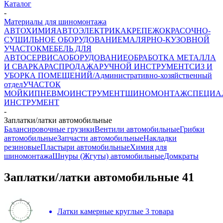
Каталог
-
Материалы для шиномонтажа
АВТОХИМИЯ
АВТОЭЛЕКТРИКА
КРЕПЕЖ
ОКРАСОЧНО-
СУШИЛЬНОЕ ОБОРУДОВАНИЕ
МАЛЯРНО-КУЗОВНОЙ
УЧАСТОК
МЕБЕЛЬ ДЛЯ
АВТОСЕРВИСА
ОБОРУДОВАНИЕ
ОБРАБОТКА МЕТАЛЛА
И СВАРКА
РАСПРОДАЖА
РУЧНОЙ ИНСТРУМЕНТ
СИЗ И
УБОРКА ПОМЕЩЕНИЙ/Административно-хозяйственный
отдел
УЧАСТОК
МОЙКИ
ПНЕВМОИНСТРУМЕНТ
ШИНОМОНТАЖ
СПЕЦИА
ИНСТРУМЕНТ
-
Заплатки/латки автомобильные
Балансировочные грузики
Вентили автомобильные
Грибки
автомобильные
Запчасти автомобильные
Накладки
резиновые
Пластыри автомобильные
Химия для
шиномонтажа
Шнуры (Жгуты) автомобильные
Домкраты
Заплатки/латки автомобильные
41
Латки камерные круглые
3 товара