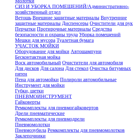
Молотки
СИЗ И УБОРКА ПОМЕЩЕНИЙ/Административно-
хозяйственный отдел
Ветошь
Внешние защитные материалы
Внутренние
защитные материалы
Диспенсеры
Очистители для рук
Перчатки
Протирочные материалы
Средства
безопасности и охраны труда
Уборка помещений
Мешки для мусора
Туалетная бумага
УЧАСТОК МОЙКИ
Оборудование для мойки
Автошампуни
Бесконтактная мойка
Воск автомобильный
Очистители для автомобиля
Для дисков
Для салона
Для стекол
Очистка битумных
пятен
Пена для автомойки
Полироли автомобильные
Инструмент для мойки
Губки, щетки
ПНЕВМОИНСТРУМЕНТ
Гайковерты
Ремкомплекты для пневмогайковертов
Дрели пневматические
Ремкомплекты для пневмодрели
Пневмомолотки
Пневмозубила
Ремкомплекты для пневмомолотков
Заклепочники