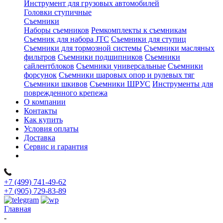
Инструмент для грузовых автомобилей
Головки ступичные
Съемники
Наборы съемников
Ремкомплекты к съемникам
Съемник для набора JTC
Съемники для ступиц
Съемники для тормозной системы
Съемники масляных
фильтров
Съемники подшипников
Съемники
сайлентблоков
Съемники универсальные
Съемники
форсунок
Съемники шаровых опор и рулевых тяг
Съемники шкивов
Съемники ШРУС
Инструменты для
поврежденного крепежа
О компании
Контакты
Как купить
Условия оплаты
Доставка
Сервис и гарантия
+7 (499) 741-49-62
+7 (905) 729-83-89
Главная
-