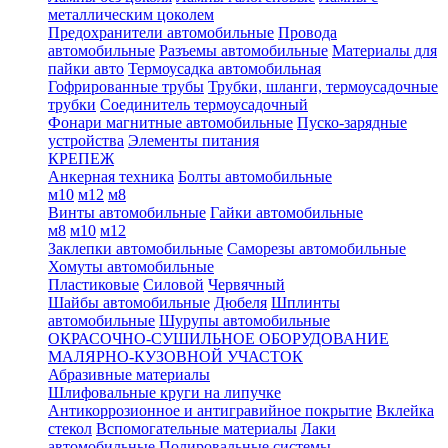
металлическим цоколем
Предохранители автомобильные
Провода
автомобильные
Разъемы автомобильные
Материалы для
пайки авто
Термоусадка автомобильная
Гофрированные трубы
Трубки, шланги, термоусадочные
трубки
Соединитель термоусадочный
Фонари магнитные автомобильные
Пуско-зарядные
устройства
Элементы питания
КРЕПЕЖ
Анкерная техника
Болты автомобильные
м10
м12
м8
Винты автомобильные
Гайки автомобильные
м8
м10
м12
Заклепки автомобильные
Саморезы автомобильные
Хомуты автомобильные
Пластиковые
Силовой
Червячный
Шайбы автомобильные
Дюбеля
Шплинты
автомобильные
Шурупы автомобильные
ОКРАСОЧНО-СУШИЛЬНОЕ ОБОРУДОВАНИЕ
МАЛЯРНО-КУЗОВНОЙ УЧАСТОК
Абразивные материалы
Шлифовальные круги на липучке
Антикоррозионное и антигравийное покрытие
Вклейка
стекол
Вспомогательные материалы
Лаки
автомобильные
Полировальные системы