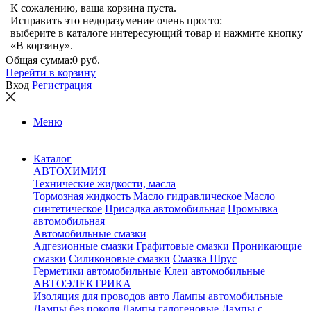
К сожалению, ваша корзина пуста.
Исправить это недоразумение очень просто:
выберите в каталоге интересующий товар и нажмите кнопку
«В корзину».
Общая сумма:
0 руб.
Перейти в корзину
Вход
Регистрация
Меню
Каталог
АВТОХИМИЯ
Технические жидкости, масла
Тормозная жидкость
Масло гидравлическое
Масло
синтетическое
Присадка автомобильная
Промывка
автомобильная
Автомобильные смазки
Адгезионные смазки
Графитовые смазки
Проникающие
смазки
Силиконовые смазки
Смазка Шрус
Герметики автомобильные
Клеи автомобильные
АВТОЭЛЕКТРИКА
Изоляция для проводов авто
Лампы автомобильные
Лампы без цоколя
Лампы галогеновые
Лампы с