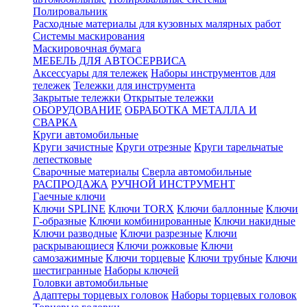
Полировальник
Расходные материалы для кузовных малярных работ
Системы маскирования
Маскировочная бумага
МЕБЕЛЬ ДЛЯ АВТОСЕРВИСА
Аксессуары для тележек
Наборы инструментов для
тележек
Тележки для инструмента
Закрытые тележки
Открытые тележки
ОБОРУДОВАНИЕ
ОБРАБОТКА МЕТАЛЛА И
СВАРКА
Круги автомобильные
Круги зачистные
Круги отрезные
Круги тарельчатые
лепестковые
Сварочные материалы
Сверла автомобильные
РАСПРОДАЖА
РУЧНОЙ ИНСТРУМЕНТ
Гаечные ключи
Ключи SPLINE
Ключи TORX
Ключи баллонные
Ключи
Г-образные
Ключи комбинированные
Ключи накидные
Ключи разводные
Ключи разрезные
Ключи
раскрывающиеся
Ключи рожковые
Ключи
самозажимные
Ключи торцевые
Ключи трубные
Ключи
шестигранные
Наборы ключей
Головки автомобильные
Адаптеры торцевых головок
Наборы торцевых головок