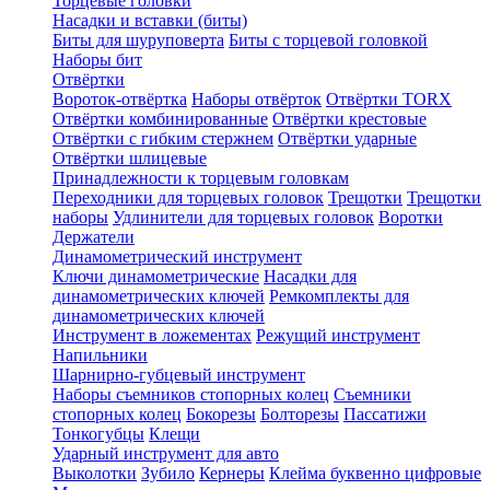
Торцевые головки
Насадки и вставки (биты)
Биты для шуруповерта
Биты с торцевой головкой
Наборы бит
Отвёртки
Вороток-отвёртка
Наборы отвёрток
Отвёртки TORX
Отвёртки комбинированные
Отвёртки крестовые
Отвёртки с гибким стержнем
Отвёртки ударные
Отвёртки шлицевые
Принадлежности к торцевым головкам
Переходники для торцевых головок
Трещотки
Трещотки
наборы
Удлинители для торцевых головок
Воротки
Держатели
Динамометрический инструмент
Ключи динамометрические
Насадки для
динамометрических ключей
Ремкомплекты для
динамометрических ключей
Инструмент в ложементах
Режущий инструмент
Напильники
Шарнирно-губцевый инструмент
Наборы съемников стопорных колец
Съемники
стопорных колец
Бокорезы
Болторезы
Пассатижи
Тонкогубцы
Клещи
Ударный инструмент для авто
Выколотки
Зубило
Кернеры
Клейма буквенно цифровые