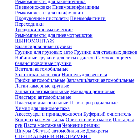
Ремкомплекты для заклепочника
Пневмоножовки
Пневмошлифмашины
Ремкомплекты для шлифмашин
Продувочные пистолеты
Пневмофитинги
Переходники
Трещотки пневматические
Ремкомплекты для пневмотрещоток
ШИНОМОНТАЖ
Балансировочные грузики
Грузики для грузовых авто
Грузики для стальных дисков
Набивные грузики для литых дисков
Самоклеющиеся
балансировочные грузики
Вентили автомобильные
Золотники, колпачки
Ниппель для вентеля
Грибки автомобильные
Заплатки/латки автомобильные
Латки камерные круглые
Запчасти автомобильные
Накладки резиновые
Пластыри автомобильные
Пластыри диагональные
Пластыри радиальные
Химия для шиномонтажа
Аксессуары и принадлежности
Буферный очиститель
Концентрат, мел, тальк
Очистители и смазки
Паста для
рук
Паста монтажная
Чернение резины
Шнуры (Жгуты) автомобильные
Домкраты
СПЕЦИАЛЬНЫЙ ИНСТРУМЕНТ