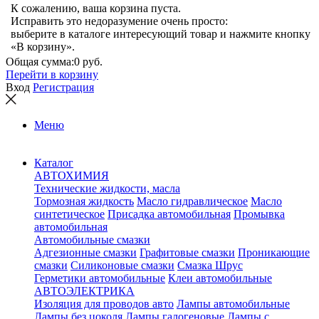
К сожалению, ваша корзина пуста.
Исправить это недоразумение очень просто:
выберите в каталоге интересующий товар и нажмите кнопку
«В корзину».
Общая сумма:
0 руб.
Перейти в корзину
Вход
Регистрация
Меню
Каталог
АВТОХИМИЯ
Технические жидкости, масла
Тормозная жидкость
Масло гидравлическое
Масло
синтетическое
Присадка автомобильная
Промывка
автомобильная
Автомобильные смазки
Адгезионные смазки
Графитовые смазки
Проникающие
смазки
Силиконовые смазки
Смазка Шрус
Герметики автомобильные
Клеи автомобильные
АВТОЭЛЕКТРИКА
Изоляция для проводов авто
Лампы автомобильные
Лампы без цоколя
Лампы галогеновые
Лампы с