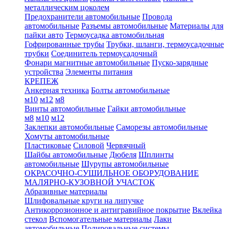
металлическим цоколем
Предохранители автомобильные
Провода
автомобильные
Разъемы автомобильные
Материалы для
пайки авто
Термоусадка автомобильная
Гофрированные трубы
Трубки, шланги, термоусадочные
трубки
Соединитель термоусадочный
Фонари магнитные автомобильные
Пуско-зарядные
устройства
Элементы питания
КРЕПЕЖ
Анкерная техника
Болты автомобильные
м10
м12
м8
Винты автомобильные
Гайки автомобильные
м8
м10
м12
Заклепки автомобильные
Саморезы автомобильные
Хомуты автомобильные
Пластиковые
Силовой
Червячный
Шайбы автомобильные
Дюбеля
Шплинты
автомобильные
Шурупы автомобильные
ОКРАСОЧНО-СУШИЛЬНОЕ ОБОРУДОВАНИЕ
МАЛЯРНО-КУЗОВНОЙ УЧАСТОК
Абразивные материалы
Шлифовальные круги на липучке
Антикоррозионное и антигравийное покрытие
Вклейка
стекол
Вспомогательные материалы
Лаки
автомобильные
Полировальные системы