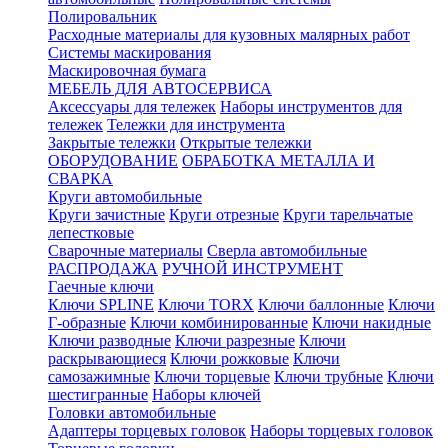
Полировальник
Расходные материалы для кузовных малярных работ
Системы маскирования
Маскировочная бумага
МЕБЕЛЬ ДЛЯ АВТОСЕРВИСА
Аксессуары для тележек
Наборы инструментов для
тележек
Тележки для инструмента
Закрытые тележки
Открытые тележки
ОБОРУДОВАНИЕ
ОБРАБОТКА МЕТАЛЛА И
СВАРКА
Круги автомобильные
Круги зачистные
Круги отрезные
Круги тарельчатые
лепестковые
Сварочные материалы
Сверла автомобильные
РАСПРОДАЖА
РУЧНОЙ ИНСТРУМЕНТ
Гаечные ключи
Ключи SPLINE
Ключи TORX
Ключи баллонные
Ключи
Г-образные
Ключи комбинированные
Ключи накидные
Ключи разводные
Ключи разрезные
Ключи
раскрывающиеся
Ключи рожковые
Ключи
самозажимные
Ключи торцевые
Ключи трубные
Ключи
шестигранные
Наборы ключей
Головки автомобильные
Адаптеры торцевых головок
Наборы торцевых головок