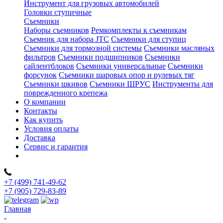
Инструмент для грузовых автомобилей
Головки ступичные
Съемники
Наборы съемников
Ремкомплекты к съемникам
Съемник для набора JTC
Съемники для ступиц
Съемники для тормозной системы
Съемники масляных
фильтров
Съемники подшипников
Съемники
сайлентблоков
Съемники универсальные
Съемники
форсунок
Съемники шаровых опор и рулевых тяг
Съемники шкивов
Съемники ШРУС
Инструменты для
поврежденного крепежа
О компании
Контакты
Как купить
Условия оплаты
Доставка
Сервис и гарантия
+7 (499) 741-49-62
+7 (905) 729-83-89
Главная
-