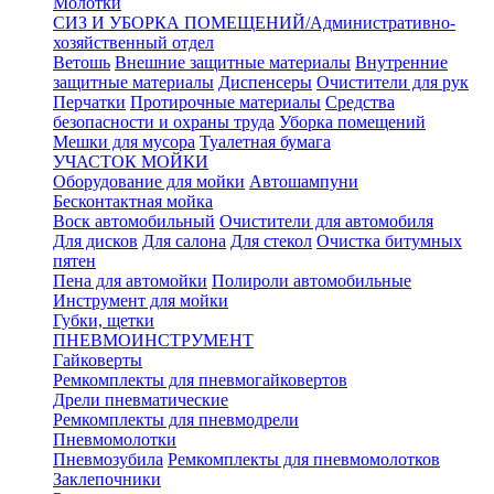
Молотки
СИЗ И УБОРКА ПОМЕЩЕНИЙ/Административно-
хозяйственный отдел
Ветошь
Внешние защитные материалы
Внутренние
защитные материалы
Диспенсеры
Очистители для рук
Перчатки
Протирочные материалы
Средства
безопасности и охраны труда
Уборка помещений
Мешки для мусора
Туалетная бумага
УЧАСТОК МОЙКИ
Оборудование для мойки
Автошампуни
Бесконтактная мойка
Воск автомобильный
Очистители для автомобиля
Для дисков
Для салона
Для стекол
Очистка битумных
пятен
Пена для автомойки
Полироли автомобильные
Инструмент для мойки
Губки, щетки
ПНЕВМОИНСТРУМЕНТ
Гайковерты
Ремкомплекты для пневмогайковертов
Дрели пневматические
Ремкомплекты для пневмодрели
Пневмомолотки
Пневмозубила
Ремкомплекты для пневмомолотков
Заклепочники