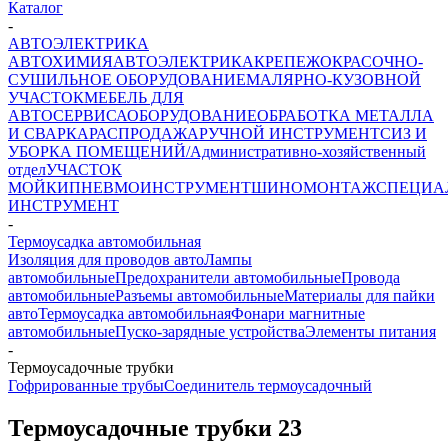
Каталог
-
АВТОЭЛЕКТРИКА
АВТОХИМИЯ
АВТОЭЛЕКТРИКА
КРЕПЕЖ
ОКРАСОЧНО-
СУШИЛЬНОЕ ОБОРУДОВАНИЕ
МАЛЯРНО-КУЗОВНОЙ
УЧАСТОК
МЕБЕЛЬ ДЛЯ
АВТОСЕРВИСА
ОБОРУДОВАНИЕ
ОБРАБОТКА МЕТАЛЛА
И СВАРКА
РАСПРОДАЖА
РУЧНОЙ ИНСТРУМЕНТ
СИЗ И
УБОРКА ПОМЕЩЕНИЙ/Административно-хозяйственный
отдел
УЧАСТОК
МОЙКИ
ПНЕВМОИНСТРУМЕНТ
ШИНОМОНТАЖ
СПЕЦИА
ИНСТРУМЕНТ
-
Термоусадка автомобильная
Изоляция для проводов авто
Лампы
автомобильные
Предохранители автомобильные
Провода
автомобильные
Разъемы автомобильные
Материалы для пайки
авто
Термоусадка автомобильная
Фонари магнитные
автомобильные
Пуско-зарядные устройства
Элементы питания
-
Термоусадочные трубки
Гофрированные трубы
Соединитель термоусадочный
Термоусадочные трубки
23