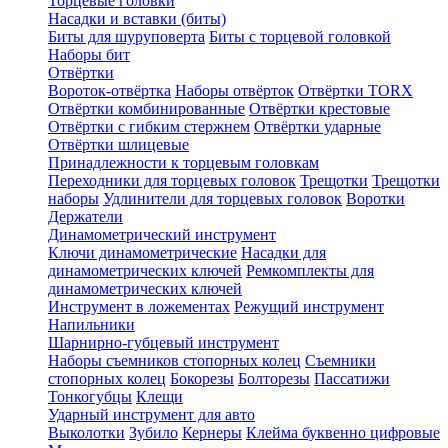
Торцевые головки
Насадки и вставки (биты)
Биты для шуруповерта
Биты с торцевой головкой
Наборы бит
Отвёртки
Вороток-отвёртка
Наборы отвёрток
Отвёртки TORX
Отвёртки комбинированные
Отвёртки крестовые
Отвёртки с гибким стержнем
Отвёртки ударные
Отвёртки шлицевые
Принадлежности к торцевым головкам
Переходники для торцевых головок
Трещотки
Трещотки
наборы
Удлинители для торцевых головок
Воротки
Держатели
Динамометрический инструмент
Ключи динамометрические
Насадки для
динамометрических ключей
Ремкомплекты для
динамометрических ключей
Инструмент в ложементах
Режущий инструмент
Напильники
Шарнирно-губцевый инструмент
Наборы съемников стопорных колец
Съемники
стопорных колец
Бокорезы
Болторезы
Пассатижи
Тонкогубцы
Клещи
Ударный инструмент для авто
Выколотки
Зубило
Кернеры
Клейма буквенно цифровые