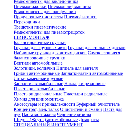
Ремкомплекты для заклепочника
Пневмоножовки
Пневмошлифмашины
Ремкомплекты для шлифмашин
Продувочные пистолеты
Пневмофитинги
Переходники
Трещотки пневматические
Ремкомплекты для пневмотрещоток
ШИНОМОНТАЖ
Балансировочные грузики
Грузики для грузовых авто
Грузики для стальных дисков
Набивные грузики для литых дисков
Самоклеющиеся
балансировочные грузики
Вентили автомобильные
Золотники, колпачки
Ниппель для вентеля
Грибки автомобильные
Заплатки/латки автомобильные
Латки камерные круглые
Запчасти автомобильные
Накладки резиновые
Пластыри автомобильные
Пластыри диагональные
Пластыри радиальные
Химия для шиномонтажа
Аксессуары и принадлежности
Буферный очиститель
Концентрат, мел, тальк
Очистители и смазки
Паста для
рук
Паста монтажная
Чернение резины
Шнуры (Жгуты) автомобильные
Домкраты
СПЕЦИАЛЬНЫЙ ИНСТРУМЕНТ