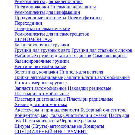
Ремкомплекты для заклепочника
Пневмоножовки
Пневмошлифмашины
Ремкомплекты для шлифмашин
Продувочные пистолеты
Пневмофитинги
Переходники
Трещотки пневматические
Ремкомплекты для пневмотрещоток
ШИНОМОНТАЖ
Балансировочные грузики
Грузики для грузовых авто
Грузики для стальных дисков
Набивные грузики для литых дисков
Самоклеющиеся
балансировочные грузики
Вентили автомобильные
Золотники, колпачки
Ниппель для вентеля
Грибки автомобильные
Заплатки/латки автомобильные
Латки камерные круглые
Запчасти автомобильные
Накладки резиновые
Пластыри автомобильные
Пластыри диагональные
Пластыри радиальные
Химия для шиномонтажа
Аксессуары и принадлежности
Буферный очиститель
Концентрат, мел, тальк
Очистители и смазки
Паста для
рук
Паста монтажная
Чернение резины
Шнуры (Жгуты) автомобильные
Домкраты
СПЕЦИАЛЬНЫЙ ИНСТРУМЕНТ