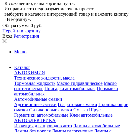
К сожалению, ваша корзина пуста.
Исправить это недоразумение очень просто:
выберите в каталоге интересующий товар и нажмите кнопку
«В корзину».
Общая сумма:
0 руб.
Перейти в корзину
Вход
Регистрация
Меню
Каталог
АВТОХИМИЯ
Технические жидкости, масла
Тормозная жидкость
Масло гидравлическое
Масло
синтетическое
Присадка автомобильная
Промывка
автомобильная
Автомобильные смазки
Адгезионные смазки
Графитовые смазки
Проникающие
смазки
Силиконовые смазки
Смазка Шрус
Герметики автомобильные
Клеи автомобильные
АВТОЭЛЕКТРИКА
Изоляция для проводов авто
Лампы автомобильные
Лампы без цоколя
Лампы галогеновые
Лампы с