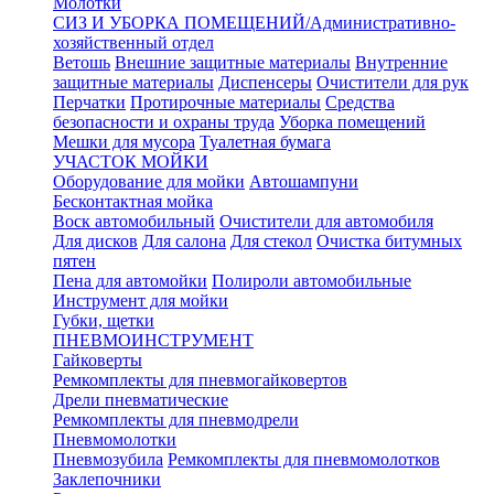
Молотки
СИЗ И УБОРКА ПОМЕЩЕНИЙ/Административно-
хозяйственный отдел
Ветошь
Внешние защитные материалы
Внутренние
защитные материалы
Диспенсеры
Очистители для рук
Перчатки
Протирочные материалы
Средства
безопасности и охраны труда
Уборка помещений
Мешки для мусора
Туалетная бумага
УЧАСТОК МОЙКИ
Оборудование для мойки
Автошампуни
Бесконтактная мойка
Воск автомобильный
Очистители для автомобиля
Для дисков
Для салона
Для стекол
Очистка битумных
пятен
Пена для автомойки
Полироли автомобильные
Инструмент для мойки
Губки, щетки
ПНЕВМОИНСТРУМЕНТ
Гайковерты
Ремкомплекты для пневмогайковертов
Дрели пневматические
Ремкомплекты для пневмодрели
Пневмомолотки
Пневмозубила
Ремкомплекты для пневмомолотков
Заклепочники