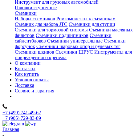
Инструмент для грузовых автомобилей
Головки ступичные
Съемники
Наборы съемников
Ремкомплекты к съемникам
Съемник для набора JTC
Съемники для ступиц
Съемники для тормозной системы
Съемники масляных
фильтров
Съемники подшипников
Съемники
сайлентблоков
Съемники универсальные
Съемники
форсунок
Съемники шаровых опор и рулевых тяг
Съемники шкивов
Съемники ШРУС
Инструменты для
поврежденного крепежа
О компании
Контакты
Как купить
Условия оплаты
Доставка
Сервис и гарантия
+7 (499) 741-49-62
+7 (905) 729-83-89
Главная
-