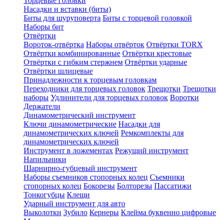
Торцевые головки
Насадки и вставки (биты)
Биты для шуруповерта
Биты с торцевой головкой
Наборы бит
Отвёртки
Вороток-отвёртка
Наборы отвёрток
Отвёртки TORX
Отвёртки комбинированные
Отвёртки крестовые
Отвёртки с гибким стержнем
Отвёртки ударные
Отвёртки шлицевые
Принадлежности к торцевым головкам
Переходники для торцевых головок
Трещотки
Трещотки
наборы
Удлинители для торцевых головок
Воротки
Держатели
Динамометрический инструмент
Ключи динамометрические
Насадки для
динамометрических ключей
Ремкомплекты для
динамометрических ключей
Инструмент в ложементах
Режущий инструмент
Напильники
Шарнирно-губцевый инструмент
Наборы съемников стопорных колец
Съемники
стопорных колец
Бокорезы
Болторезы
Пассатижи
Тонкогубцы
Клещи
Ударный инструмент для авто
Выколотки
Зубило
Кернеры
Клейма буквенно цифровые