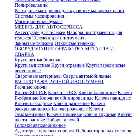
Полировальник
Расходные материалы для кузовных малярных работ
Системы маскирования
Маскировочная бумага
МЕБЕЛЬ ДЛЯ АВТОСЕРВИСА
Аксессуары для тележек
Наборы инструментов для
тележек
Тележки для инструмента
Закрытые тележки
Открытые тележки
ОБОРУДОВАНИЕ
ОБРАБОТКА МЕТАЛЛА И
СВАРКА
Круги автомобильные
Круги зачистные
Круги отрезные
Круги тарельчатые
лепестковые
Сварочные материалы
Сверла автомобильные
РАСПРОДАЖА
РУЧНОЙ ИНСТРУМЕНТ
Гаечные ключи
Ключи SPLINE
Ключи TORX
Ключи баллонные
Ключи
Г-образные
Ключи комбинированные
Ключи накидные
Ключи разводные
Ключи разрезные
Ключи
раскрывающиеся
Ключи рожковые
Ключи
самозажимные
Ключи торцевые
Ключи трубные
Ключи
шестигранные
Наборы ключей
Головки автомобильные
Адаптеры торцевых головок
Наборы торцевых головок