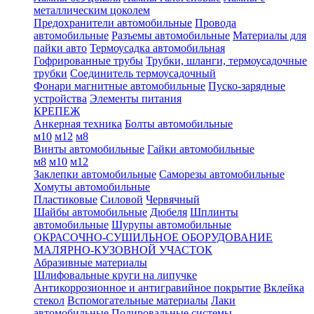
металлическим цоколем
Предохранители автомобильные
Провода
автомобильные
Разъемы автомобильные
Материалы для
пайки авто
Термоусадка автомобильная
Гофрированные трубы
Трубки, шланги, термоусадочные
трубки
Соединитель термоусадочный
Фонари магнитные автомобильные
Пуско-зарядные
устройства
Элементы питания
КРЕПЕЖ
Анкерная техника
Болты автомобильные
м10
м12
м8
Винты автомобильные
Гайки автомобильные
м8
м10
м12
Заклепки автомобильные
Саморезы автомобильные
Хомуты автомобильные
Пластиковые
Силовой
Червячный
Шайбы автомобильные
Дюбеля
Шплинты
автомобильные
Шурупы автомобильные
ОКРАСОЧНО-СУШИЛЬНОЕ ОБОРУДОВАНИЕ
МАЛЯРНО-КУЗОВНОЙ УЧАСТОК
Абразивные материалы
Шлифовальные круги на липучке
Антикоррозионное и антигравийное покрытие
Вклейка
стекол
Вспомогательные материалы
Лаки
автомобильные
Полировальные системы