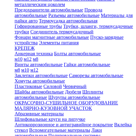
металлическим цоколем
Предохранители автомобильные
Провода
автомобильные
Разъемы автомобильные
Материалы для
пайки авто
Термоусадка автомобильная
Гофрированные трубы
Трубки, шланги, термоусадочные
трубки
Соединитель термоусадочный
Фонари магнитные автомобильные
Пуско-зарядные
устройства
Элементы питания
КРЕПЕЖ
Анкерная техника
Болты автомобильные
м10
м12
м8
Винты автомобильные
Гайки автомобильные
м8
м10
м12
Заклепки автомобильные
Саморезы автомобильные
Хомуты автомобильные
Пластиковые
Силовой
Червячный
Шайбы автомобильные
Дюбеля
Шплинты
автомобильные
Шурупы автомобильные
ОКРАСОЧНО-СУШИЛЬНОЕ ОБОРУДОВАНИЕ
МАЛЯРНО-КУЗОВНОЙ УЧАСТОК
Абразивные материалы
Шлифовальные круги на липучке
Антикоррозионное и антигравийное покрытие
Вклейка
стекол
Вспомогательные материалы
Лаки
автомобильные
Полировальные системы