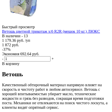
Быстрый просмотр
Ветошь цветной трикотаж х/б R2R (мешок 10 кг.) ЛЮКС
В наличии - 13
1 179.36
руб.
/уп
1 872
руб.
-
37
%
Экономия
692.64
руб.
-
+
В корзину
Ветошь
Качественный обтирочный материал напрямую влияет на
скорость и чистоту работ в любом автосервисе. Ветошь с
хорошей впитываемостью убирает масло, технические
жидкости и грязь без разводов, сокращая время подготовки
поста. Механики не отвлекаются на поиск чистого лоскута, а
клиенты видят опрятный сервис.