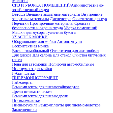
Молотки
СИЗ И УБОРКА ПОМЕЩЕНИЙ/Административно-
хозяйственный отдел
Ветошь
Внешние защитные материалы
Внутренние
защитные материалы
Диспенсеры
Очистители для рук
Перчатки
Протирочные материалы
Средства
безопасности и охраны труда
Уборка помещений
Мешки для мусора
Туалетная бумага
УЧАСТОК МОЙКИ
Оборудование для мойки
Автошампуни
Бесконтактная мойка
Воск автомобильный
Очистители для автомобиля
Для дисков
Для салона
Для стекол
Очистка битумных
пятен
Пена для автомойки
Полироли автомобильные
Инструмент для мойки
Губки, щетки
ПНЕВМОИНСТРУМЕНТ
Гайковерты
Ремкомплекты для пневмогайковертов
Дрели пневматические
Ремкомплекты для пневмодрели
Пневмомолотки
Пневмозубила
Ремкомплекты для пневмомолотков
Заклепочники