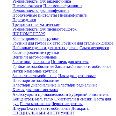
Ремкомплекты для заклепочника
Пневмоножовки
Пневмошлифмашины
Ремкомплекты для шлифмашин
Продувочные пистолеты
Пневмофитинги
Переходники
Трещотки пневматические
Ремкомплекты для пневмотрещоток
ШИНОМОНТАЖ
Балансировочные грузики
Грузики для грузовых авто
Грузики для стальных дисков
Набивные грузики для литых дисков
Самоклеющиеся
балансировочные грузики
Вентили автомобильные
Золотники, колпачки
Ниппель для вентеля
Грибки автомобильные
Заплатки/латки автомобильные
Латки камерные круглые
Запчасти автомобильные
Накладки резиновые
Пластыри автомобильные
Пластыри диагональные
Пластыри радиальные
Химия для шиномонтажа
Аксессуары и принадлежности
Буферный очиститель
Концентрат, мел, тальк
Очистители и смазки
Паста для
рук
Паста монтажная
Чернение резины
Шнуры (Жгуты) автомобильные
Домкраты
СПЕЦИАЛЬНЫЙ ИНСТРУМЕНТ