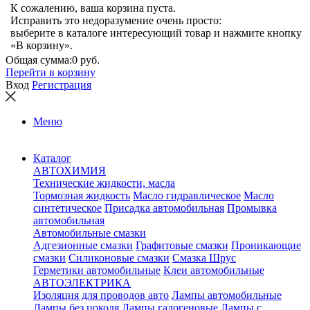
К сожалению, ваша корзина пуста.
Исправить это недоразумение очень просто:
выберите в каталоге интересующий товар и нажмите кнопку
«В корзину».
Общая сумма:
0 руб.
Перейти в корзину
Вход
Регистрация
Меню
Каталог
АВТОХИМИЯ
Технические жидкости, масла
Тормозная жидкость
Масло гидравлическое
Масло
синтетическое
Присадка автомобильная
Промывка
автомобильная
Автомобильные смазки
Адгезионные смазки
Графитовые смазки
Проникающие
смазки
Силиконовые смазки
Смазка Шрус
Герметики автомобильные
Клеи автомобильные
АВТОЭЛЕКТРИКА
Изоляция для проводов авто
Лампы автомобильные
Лампы без цоколя
Лампы галогеновые
Лампы с