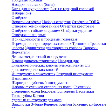
Торцевые головки
Насадки и вставки (биты)
Биты для шуруповерта
Биты с торцевой головкой
Наборы бит
Отвёртки
Вороток-отвёртка
Наборы отвёрток
Отвёртки TORX
Отвёртки комбинированные
Отвёртки крестовые
Отвёртки с гибким стержнем
Отвёртки ударные
Отвёртки шлицевые
Принадлежности к торцевым головкам
Переходники для торцевых головок
Трещотки
Трещотки
наборы
Удлинители для торцевых головок
Воротки
Держатели
Динамометрический инструмент
Ключи динамометрические
Насадки для
динамометрических ключей
Ремкомплекты для
динамометрических ключей
Инструмент в ложементах
Режущий инструмент
Напильники
Шарнирно-губцевый инструмент
Наборы съемников стопорных колец
Съемники
стопорных колец
Бокорезы
Болторезы
Пассатижи
Тонкогубцы
Клещи
Ударный инструмент для авто
Выколотки
Зубило
Кернеры
Клейма буквенно цифровые