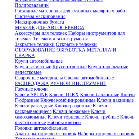
Полировальник
Расходные материалы для кузовных малярных работ
Системы маскирования
Маскировочная бумага
МЕБЕЛЬ ДЛЯ АВТОСЕРВИСА
Аксессуары для тележек
Наборы инструментов для
тележек
Тележки для инструмента
Закрытые тележки
Открытые тележки
ОБОРУДОВАНИЕ
ОБРАБОТКА МЕТАЛЛА И
СВАРКА
Круги автомобильные
Круги зачистные
Круги отрезные
Круги тарельчатые
лепестковые
Сварочные материалы
Сверла автомобильные
РАСПРОДАЖА
РУЧНОЙ ИНСТРУМЕНТ
Гаечные ключи
Ключи SPLINE
Ключи TORX
Ключи баллонные
Ключи
Г-образные
Ключи комбинированные
Ключи накидные
Ключи разводные
Ключи разрезные
Ключи
раскрывающиеся
Ключи рожковые
Ключи
самозажимные
Ключи торцевые
Ключи трубные
Ключи
шестигранные
Наборы ключей
Головки автомобильные
Адаптеры торцевых головок
Наборы торцевых головок