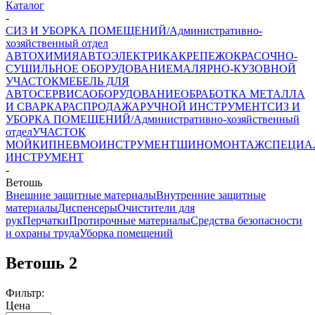
Каталог
-
СИЗ И УБОРКА ПОМЕЩЕНИЙ/Административно-
хозяйственный отдел
АВТОХИМИЯ
АВТОЭЛЕКТРИКА
КРЕПЕЖ
ОКРАСОЧНО-
СУШИЛЬНОЕ ОБОРУДОВАНИЕ
МАЛЯРНО-КУЗОВНОЙ
УЧАСТОК
МЕБЕЛЬ ДЛЯ
АВТОСЕРВИСА
ОБОРУДОВАНИЕ
ОБРАБОТКА МЕТАЛЛА
И СВАРКА
РАСПРОДАЖА
РУЧНОЙ ИНСТРУМЕНТ
СИЗ И
УБОРКА ПОМЕЩЕНИЙ/Административно-хозяйственный
отдел
УЧАСТОК
МОЙКИ
ПНЕВМОИНСТРУМЕНТ
ШИНОМОНТАЖ
СПЕЦИА
ИНСТРУМЕНТ
-
Ветошь
Внешние защитные материалы
Внутренние защитные
материалы
Диспенсеры
Очистители для
рук
Перчатки
Протирочные материалы
Средства безопасности
и охраны труда
Уборка помещений
Ветошь
2
Фильтр:
Цена