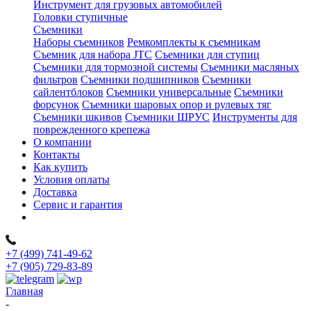
Инструмент для грузовых автомобилей
Головки ступичные
Съемники
Наборы съемников
Ремкомплекты к съемникам
Съемник для набора JTC
Съемники для ступиц
Съемники для тормозной системы
Съемники масляных
фильтров
Съемники подшипников
Съемники
сайлентблоков
Съемники универсальные
Съемники
форсунок
Съемники шаровых опор и рулевых тяг
Съемники шкивов
Съемники ШРУС
Инструменты для
поврежденного крепежа
О компании
Контакты
Как купить
Условия оплаты
Доставка
Сервис и гарантия
+7 (499) 741-49-62
+7 (905) 729-83-89
Главная
-