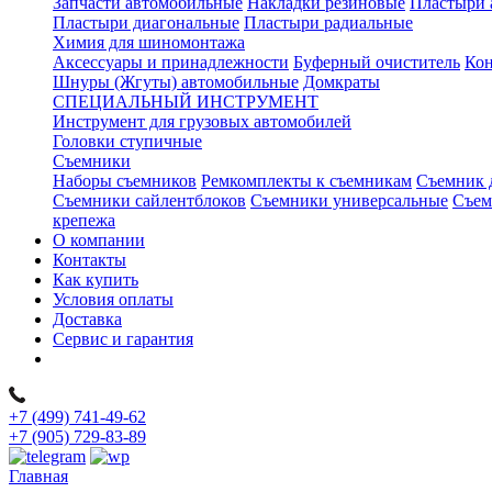
Запчасти автомобильные
Накладки резиновые
Пластыри 
Пластыри диагональные
Пластыри радиальные
Химия для шиномонтажа
Аксессуары и принадлежности
Буферный очиститель
Кон
Шнуры (Жгуты) автомобильные
Домкраты
СПЕЦИАЛЬНЫЙ ИНСТРУМЕНТ
Инструмент для грузовых автомобилей
Головки ступичные
Съемники
Наборы съемников
Ремкомплекты к съемникам
Съемник 
Съемники сайлентблоков
Съемники универсальные
Съем
крепежа
О компании
Контакты
Как купить
Условия оплаты
Доставка
Сервис и гарантия
+7 (499) 741-49-62
+7 (905) 729-83-89
Главная