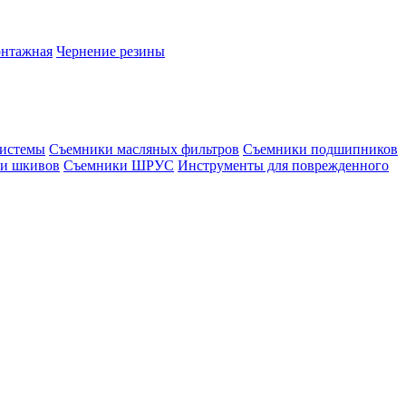
онтажная
Чернение резины
системы
Съемники масляных фильтров
Съемники подшипников
и шкивов
Съемники ШРУС
Инструменты для поврежденного