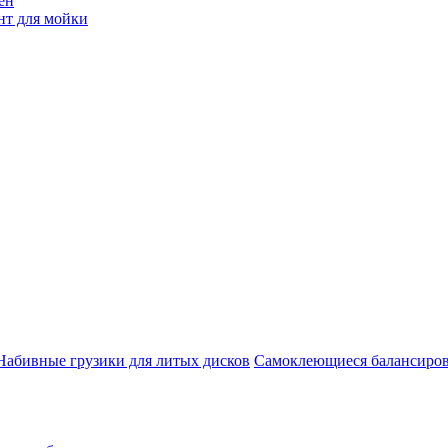
ен
нт для мойки
Набивные грузики для литых дисков
Самоклеющиеся балансиров