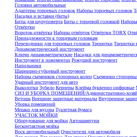
Головки автомобильные
Адаптеры торцевых головок
Наборы торцевых головок
Т
Насадки и вставки (биты)
Биты для шуруповерта
Биты с торцевой головкой
Наборы
Отвёртки
Вороток-отвёртка
Наборы отвёрток
Отвёртки TORX
Отв
Принадлежности к торцевым головкам
Переходники для торцевых головок
Трещотки
Трещотки 
Динамометрический инструмент
Ключи динамометрические
Насадки для динамометричес
Инструмент в ложементах
Режущий инструмент
Напильники
Шарнирно-губцевый инструмент
Наборы съемников стопорных колец
Съемники стопорны
Ударный инструмент для авто
Выколотки
Зубило
Кернеры
Клейма буквенно цифровые
СИЗ И УБОРКА ПОМЕЩЕНИЙ/Административно-хозяйс
Ветошь
Внешние защитные материалы
Внутренние защи
Уборка помещений
Мешки для мусора
Туалетная бумага
УЧАСТОК МОЙКИ
Оборудование для мойки
Автошампуни
Бесконтактная мойка
Воск автомобильный
Очистители для автомобиля