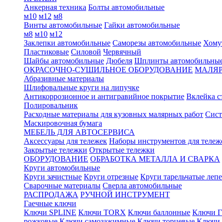
Анкерная техника
Болты автомобильные
м10
м12
м8
Винты автомобильные
Гайки автомобильные
м8
м10
м12
Заклепки автомобильные
Саморезы автомобильные
Хому
Пластиковые
Силовой
Червячный
Шайбы автомобильные
Дюбеля
Шплинты автомобильны
ОКРАСОЧНО-СУШИЛЬНОЕ ОБОРУДОВАНИЕ
МАЛЯР
Абразивные материалы
Шлифовальные круги на липучке
Антикоррозионное и антигравийное покрытие
Вклейка с
Полировальник
Расходные материалы для кузовных малярных работ
Сист
Маскировочная бумага
МЕБЕЛЬ ДЛЯ АВТОСЕРВИСА
Аксессуары для тележек
Наборы инструментов для тележ
Закрытые тележки
Открытые тележки
ОБОРУДОВАНИЕ
ОБРАБОТКА МЕТАЛЛА И СВАРКА
Круги автомобильные
Круги зачистные
Круги отрезные
Круги тарельчатые леп
Сварочные материалы
Сверла автомобильные
РАСПРОДАЖА
РУЧНОЙ ИНСТРУМЕНТ
Гаечные ключи
Ключи SPLINE
Ключи TORX
Ключи баллонные
Ключи Г
рожковые
Ключи самозажимные
Ключи торцевые
Ключи 