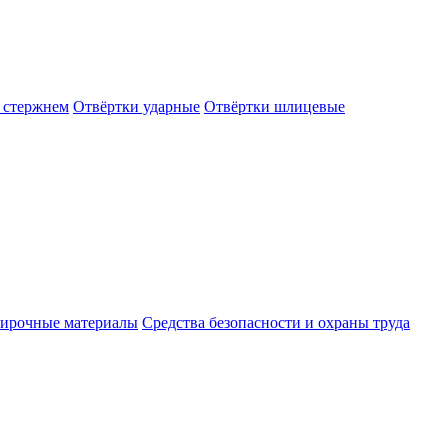
 стержнем
Отвёртки ударные
Отвёртки шлицевые
ирочные материалы
Средства безопасности и охраны труда