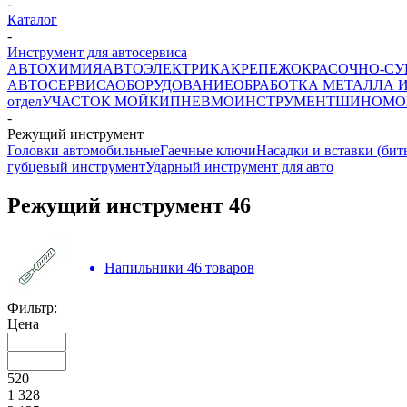
-
Каталог
-
Инструмент для автосервиса
АВТОХИМИЯ
АВТОЭЛЕКТРИКА
КРЕПЕЖ
ОКРАСОЧНО-СУ
АВТОСЕРВИСА
ОБОРУДОВАНИЕ
ОБРАБОТКА МЕТАЛЛА 
отдел
УЧАСТОК МОЙКИ
ПНЕВМОИНСТРУМЕНТ
ШИНОМО
-
Режущий инструмент
Головки автомобильные
Гаечные ключи
Насадки и вставки (бит
губцевый инструмент
Ударный инструмент для авто
Режущий инструмент
46
Напильники
46 товаров
Фильтр:
Цена
520
1 328