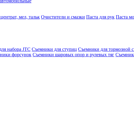
автомобильные
центрат, мел, тальк
Очистители и смазки
Паста для рук
Паста м
для набора JTC
Съемники для ступиц
Съемники для тормозной 
ники форсунок
Съемники шаровых опор и рулевых тяг
Съемник