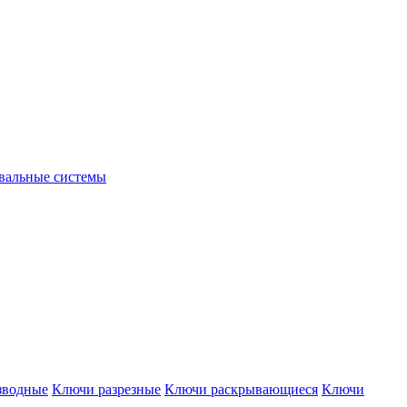
вальные системы
зводные
Ключи разрезные
Ключи раскрывающиеся
Ключи