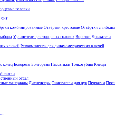
орцевые головки
 бит
ёртки комбинированные
Отвёртки крестовые
Отвёртки с гибким
наборы
Удлинители для торцевых головок
Воротки
Держатели
ких ключей
Ремкомплекты для динамометрических ключей
х колец
Бокорезы
Болторезы
Пассатижи
Тонкогубцы
Клещи
Молотки
твенный отдел
тные материалы
Диспенсеры
Очистители для рук
Перчатки
Прот