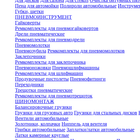
Для дисков
Для салона
Для стекол
Очистка битумных пят
Пена для автомойки
Полироли автомобильные
Инструме
Губки, щетки
ПНЕВМОИНСТРУМЕНТ
Гайковерты
Ремкомплекты для пневмогайковертов
Дрели пневматические
Ремкомплекты для пневмодрели
Пневмомолотки
Пневмозубила
Ремкомплекты для пневмомолотков
Заклепочники
Ремкомплекты для заклепочника
Пневмоножовки
Пневмошлифмашины
Ремкомплекты для шлифмашин
Продувочные пистолеты
Пневмофитинги
Переходники
Трещотки пневматические
Ремкомплекты для пневмотрещоток
ШИНОМОНТАЖ
Балансировочные грузики
Грузики для грузовых авто
Грузики для стальных дисков
Вентили автомобильные
Золотники, колпачки
Ниппель для вентеля
Грибки автомобильные
Заплатки/латки автомобильные
Латки камерные круглые