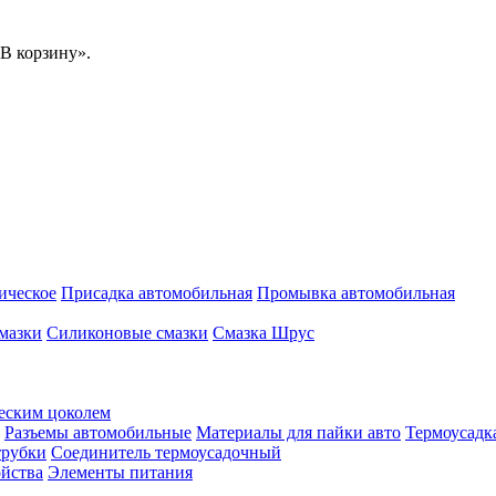
В корзину».
ическое
Присадка автомобильная
Промывка автомобильная
мазки
Силиконовые смазки
Смазка Шрус
еским цоколем
Разъемы автомобильные
Материалы для пайки авто
Термоусадк
трубки
Соединитель термоусадочный
ойства
Элементы питания