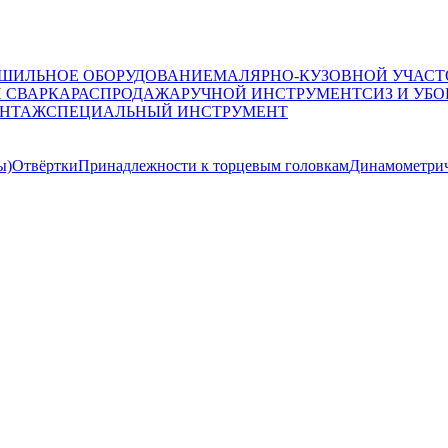
ШИЛЬНОЕ ОБОРУДОВАНИЕ
МАЛЯРНО-КУЗОВНОЙ УЧАСТ
И СВАРКА
РАСПРОДАЖА
РУЧНОЙ ИНСТРУМЕНТ
СИЗ И УБО
НТАЖ
СПЕЦИАЛЬНЫЙ ИНСТРУМЕНТ
ы)
Отвёртки
Принадлежности к торцевым головкам
Динамометрич