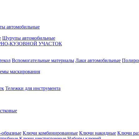
ты автомобильные
е
Шурупы автомобильные
НО-КУЗОВНОЙ УЧАСТОК
текол
Вспомогательные материалы
Лаки автомобильные
Полиро
емы маскирования
ек
Тележки для инструмента
естковые
-образные
Ключи комбинированные
Ключи накидные
Ключи ра
трубные
Ключи шестигранные
Наборы ключей