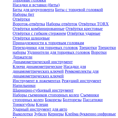
Торцевые головки
Насадки и вставки (биты)
Биты для шуруповерта
Биты с торцевой головкой
Наборы бит
Отвёртки
Вороток-отвёртка
Наборы отвёрток
Отвёртки TORX
Отвёртки комбинированные
Отвёртки крестовые
Отвёртки с гибким стержнем
Отвёртки ударные
Отвёртки шлицевые
Принадлежности к торцевым головкам
Переходники для торцевых головок
Трещотки
Трещотки
наборы
Удлинители для торцевых головок
Воротки
Держатели
Динамометрический инструмент
Ключи динамометрические
Насадки для
динамометрических ключей
Ремкомплекты для
динамометрических ключей
Инструмент в ложементах
Режущий инструмент
Напильники
Шарнирно-губцевый инструмент
Наборы съемников стопорных колец
Съемники
стопорных колец
Бокорезы
Болторезы
Пассатижи
Тонкогубцы
Клещи
Ударный инструмент для авто
Выколотки
Зубило
Кернеры
Клейма буквенно цифровые