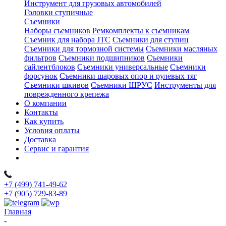
Инструмент для грузовых автомобилей
Головки ступичные
Съемники
Наборы съемников
Ремкомплекты к съемникам
Съемник для набора JTC
Съемники для ступиц
Съемники для тормозной системы
Съемники масляных
фильтров
Съемники подшипников
Съемники
сайлентблоков
Съемники универсальные
Съемники
форсунок
Съемники шаровых опор и рулевых тяг
Съемники шкивов
Съемники ШРУС
Инструменты для
поврежденного крепежа
О компании
Контакты
Как купить
Условия оплаты
Доставка
Сервис и гарантия
+7 (499) 741-49-62
+7 (905) 729-83-89
Главная
-