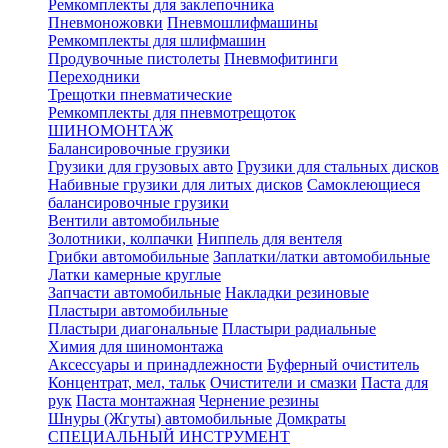
Ремкомплекты для заклепочника
Пневмоножовки
Пневмошлифмашины
Ремкомплекты для шлифмашин
Продувочные пистолеты
Пневмофитинги
Переходники
Трещотки пневматические
Ремкомплекты для пневмотрещоток
ШИНОМОНТАЖ
Балансировочные грузики
Грузики для грузовых авто
Грузики для стальных дисков
Набивные грузики для литых дисков
Самоклеющиеся
балансировочные грузики
Вентили автомобильные
Золотники, колпачки
Ниппель для вентеля
Грибки автомобильные
Заплатки/латки автомобильные
Латки камерные круглые
Запчасти автомобильные
Накладки резиновые
Пластыри автомобильные
Пластыри диагональные
Пластыри радиальные
Химия для шиномонтажа
Аксессуары и принадлежности
Буферный очиститель
Концентрат, мел, тальк
Очистители и смазки
Паста для
рук
Паста монтажная
Чернение резины
Шнуры (Жгуты) автомобильные
Домкраты
СПЕЦИАЛЬНЫЙ ИНСТРУМЕНТ