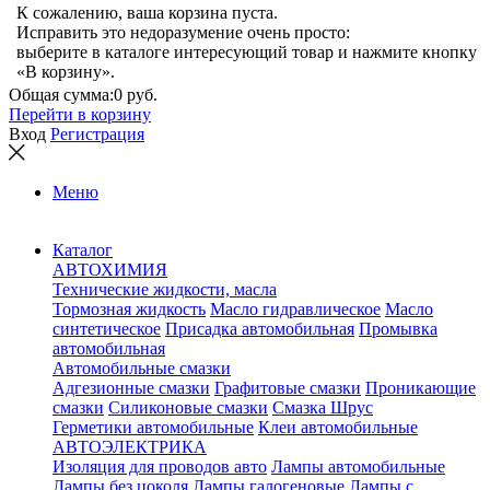
К сожалению, ваша корзина пуста.
Исправить это недоразумение очень просто:
выберите в каталоге интересующий товар и нажмите кнопку
«В корзину».
Общая сумма:
0 руб.
Перейти в корзину
Вход
Регистрация
Меню
Каталог
АВТОХИМИЯ
Технические жидкости, масла
Тормозная жидкость
Масло гидравлическое
Масло
синтетическое
Присадка автомобильная
Промывка
автомобильная
Автомобильные смазки
Адгезионные смазки
Графитовые смазки
Проникающие
смазки
Силиконовые смазки
Смазка Шрус
Герметики автомобильные
Клеи автомобильные
АВТОЭЛЕКТРИКА
Изоляция для проводов авто
Лампы автомобильные
Лампы без цоколя
Лампы галогеновые
Лампы с