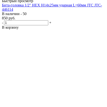
Быстрый просмотр
Бита-головка 1/2" HEX H14х25мм ударная L=60мм JTC JTC-
446114
В наличии - 50
850
руб.
-
+
В корзину