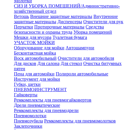
Молотки
СИЗ И УБОРКА ПОМЕЩЕНИЙ/Административно-
хозяйственный отдел
Ветошь
Внешние защитные материалы
Внутренние
защитные материалы
Диспенсеры
Очистители для рук
Перчатки
Протирочные материалы
Средства
безопасности и охраны труда
Уборка помещений
Мешки для мусора
Туалетная бумага
УЧАСТОК МОЙКИ
Оборудование для мойки
Автошампуни
Бесконтактная мойка
Воск автомобильный
Очистители для автомобиля
Для дисков
Для салона
Для стекол
Очистка битумных
пятен
Пена для автомойки
Полироли автомобильные
Инструмент для мойки
Губки, щетки
ПНЕВМОИНСТРУМЕНТ
Гайковерты
Ремкомплекты для пневмогайковертов
Дрели пневматические
Ремкомплекты для пневмодрели
Пневмомолотки
Пневмозубила
Ремкомплекты для пневмомолотков
Заклепочники