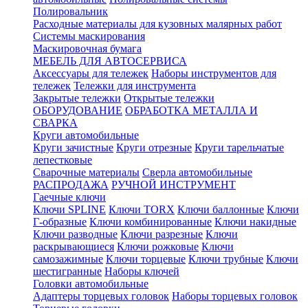
Полировальник
Расходные материалы для кузовных малярных работ
Системы маскирования
Маскировочная бумага
МЕБЕЛЬ ДЛЯ АВТОСЕРВИСА
Аксессуары для тележек
Наборы инструментов для
тележек
Тележки для инструмента
Закрытые тележки
Открытые тележки
ОБОРУДОВАНИЕ
ОБРАБОТКА МЕТАЛЛА И
СВАРКА
Круги автомобильные
Круги зачистные
Круги отрезные
Круги тарельчатые
лепестковые
Сварочные материалы
Сверла автомобильные
РАСПРОДАЖА
РУЧНОЙ ИНСТРУМЕНТ
Гаечные ключи
Ключи SPLINE
Ключи TORX
Ключи баллонные
Ключи
Г-образные
Ключи комбинированные
Ключи накидные
Ключи разводные
Ключи разрезные
Ключи
раскрывающиеся
Ключи рожковые
Ключи
самозажимные
Ключи торцевые
Ключи трубные
Ключи
шестигранные
Наборы ключей
Головки автомобильные
Адаптеры торцевых головок
Наборы торцевых головок