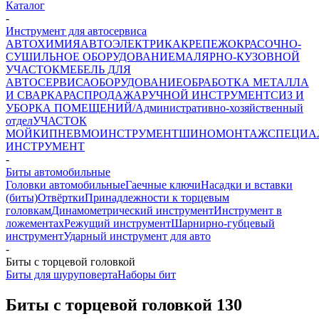
Каталог
-
Инструмент для автосервиса
АВТОХИМИЯ
АВТОЭЛЕКТРИКА
КРЕПЕЖ
ОКРАСОЧНО-
СУШИЛЬНОЕ ОБОРУДОВАНИЕ
МАЛЯРНО-КУЗОВНОЙ
УЧАСТОК
МЕБЕЛЬ ДЛЯ
АВТОСЕРВИСА
ОБОРУДОВАНИЕ
ОБРАБОТКА МЕТАЛЛА
И СВАРКА
РАСПРОДАЖА
РУЧНОЙ ИНСТРУМЕНТ
СИЗ И
УБОРКА ПОМЕЩЕНИЙ/Административно-хозяйственный
отдел
УЧАСТОК
МОЙКИ
ПНЕВМОИНСТРУМЕНТ
ШИНОМОНТАЖ
СПЕЦИА
ИНСТРУМЕНТ
-
Биты автомобильные
Головки автомобильные
Гаечные ключи
Насадки и вставки
(биты)
Отвёртки
Принадлежности к торцевым
головкам
Динамометрический инструмент
Инструмент в
ложементах
Режущий инструмент
Шарнирно-губцевый
инструмент
Ударный инструмент для авто
-
Биты с торцевой головкой
Биты для шуруповерта
Наборы бит
Биты с торцевой головкой
130