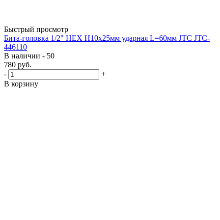
Быстрый просмотр
Бита-головка 1/2" HEX H10х25мм ударная L=60мм JTC JTC-
446110
В наличии - 50
780
руб.
-
+
В корзину