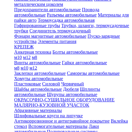
металлическим цоколем
Предохранители автомобильные
Провода
автомобильные
Разъемы автомобильные
Материалы для
пайки авто
Термоусадка автомобильная
Гофрированные трубы
Трубки, шланги, термоусадочные
трубки
Соединитель термоусадочный
Фонари магнитные автомобильные
Пуско-зарядные
устройства
Элементы питания
КРЕПЕЖ
Анкерная техника
Болты автомобильные
м10
м12
м8
Винты автомобильные
Гайки автомобильные
м8
м10
м12
Заклепки автомобильные
Саморезы автомобильные
Хомуты автомобильные
Пластиковые
Силовой
Червячный
Шайбы автомобильные
Дюбеля
Шплинты
автомобильные
Шурупы автомобильные
ОКРАСОЧНО-СУШИЛЬНОЕ ОБОРУДОВАНИЕ
МАЛЯРНО-КУЗОВНОЙ УЧАСТОК
Абразивные материалы
Шлифовальные круги на липучке
Антикоррозионное и антигравийное покрытие
Вклейка
стекол
Вспомогательные материалы
Лаки
автомобильные
Полировальные системы