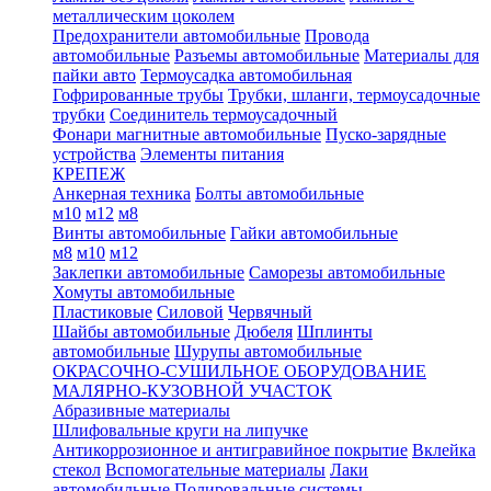
металлическим цоколем
Предохранители автомобильные
Провода
автомобильные
Разъемы автомобильные
Материалы для
пайки авто
Термоусадка автомобильная
Гофрированные трубы
Трубки, шланги, термоусадочные
трубки
Соединитель термоусадочный
Фонари магнитные автомобильные
Пуско-зарядные
устройства
Элементы питания
КРЕПЕЖ
Анкерная техника
Болты автомобильные
м10
м12
м8
Винты автомобильные
Гайки автомобильные
м8
м10
м12
Заклепки автомобильные
Саморезы автомобильные
Хомуты автомобильные
Пластиковые
Силовой
Червячный
Шайбы автомобильные
Дюбеля
Шплинты
автомобильные
Шурупы автомобильные
ОКРАСОЧНО-СУШИЛЬНОЕ ОБОРУДОВАНИЕ
МАЛЯРНО-КУЗОВНОЙ УЧАСТОК
Абразивные материалы
Шлифовальные круги на липучке
Антикоррозионное и антигравийное покрытие
Вклейка
стекол
Вспомогательные материалы
Лаки
автомобильные
Полировальные системы