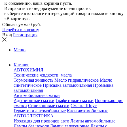
К сожалению, ваша корзина пуста.
Исправить это недоразумение очень просто:
выберите в каталоге интересующий товар и нажмите кнопку
«В корзину».
Общая сумма:
0 руб.
Перейти в корзину
Вход
Регистрация
Меню
Каталог
АВТОХИМИЯ
Технические жидкости, масла
Тормозная жидкость
Масло гидравлическое
Масло
синтетическое
Присадка автомобильная
Промывка
автомобильная
Автомобильные смазки
Адгезионные смазки
Графитовые смазки
Проникающие
смазки
Силиконовые смазки
Смазка Шрус
Герметики автомобильные
Клеи автомобильные
АВТОЭЛЕКТРИКА
Изоляция для проводов авто
Лампы автомобильные
Лампы без цоколя
Лампы галогеновые
Лампы с