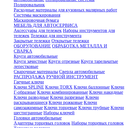
Полировальник
Расходные материалы для кузовных малярных работ
Системы маскирования
Маскировочная бумага
МЕБЕЛЬ ДЛЯ АВТОСЕРВИСА
Аксессуары для тележек
Наборы инструментов для
тележек
Тележки для инструмента
Закрытые тележки
Открытые тележки
ОБОРУДОВАНИЕ
ОБРАБОТКА МЕТАЛЛА И
СВАРКА
Круги автомобильные
Круги зачистные
Круги отрезные
Круги тарельчатые
лепестковые
Сварочные материалы
Сверла автомобильные
РАСПРОДАЖА
РУЧНОЙ ИНСТРУМЕНТ
Гаечные ключи
Ключи SPLINE
Ключи TORX
Ключи баллонные
Ключи
Г-образные
Ключи комбинированные
Ключи накидные
Ключи разводные
Ключи разрезные
Ключи
раскрывающиеся
Ключи рожковые
Ключи
самозажимные
Ключи торцевые
Ключи трубные
Ключи
шестигранные
Наборы ключей
Головки автомобильные
Адаптеры торцевых головок
Наборы торцевых головок