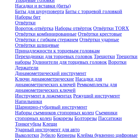
Торцевые головки
Насадки и вставки (биты)
Биты для шуруповерта
Биты с торцевой головкой
Наборы бит
Отвёртки
Вороток-отвёртка
Наборы отвёрток
Отвёртки TORX
Отвёртки комбинированные
Отвёртки крестовые
Отвёртки с гибким стержнем
Отвёртки ударные
Отвёртки шлицевые
Принадлежности к торцевым головкам
Переходники для торцевых головок
Трещотки
Трещотки
наборы
Удлинители для торцевых головок
Воротки
Держатели
Динамометрический инструмент
Ключи динамометрические
Насадки для
динамометрических ключей
Ремкомплекты для
динамометрических ключей
Инструмент в ложементах
Режущий инструмент
Напильники
Шарнирно-губцевый инструмент
Наборы съемников стопорных колец
Съемники
стопорных колец
Бокорезы
Болторезы
Пассатижи
Тонкогубцы
Клещи
Ударный инструмент для авто
Выколотки
Зубило
Кернеры
Клейма буквенно цифровые