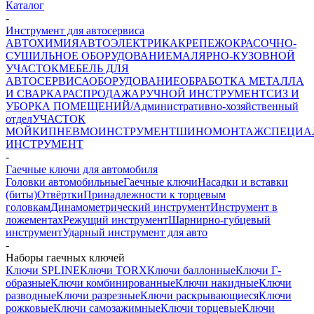
Каталог
-
Инструмент для автосервиса
АВТОХИМИЯ
АВТОЭЛЕКТРИКА
КРЕПЕЖ
ОКРАСОЧНО-
СУШИЛЬНОЕ ОБОРУДОВАНИЕ
МАЛЯРНО-КУЗОВНОЙ
УЧАСТОК
МЕБЕЛЬ ДЛЯ
АВТОСЕРВИСА
ОБОРУДОВАНИЕ
ОБРАБОТКА МЕТАЛЛА
И СВАРКА
РАСПРОДАЖА
РУЧНОЙ ИНСТРУМЕНТ
СИЗ И
УБОРКА ПОМЕЩЕНИЙ/Административно-хозяйственный
отдел
УЧАСТОК
МОЙКИ
ПНЕВМОИНСТРУМЕНТ
ШИНОМОНТАЖ
СПЕЦИА
ИНСТРУМЕНТ
-
Гаечные ключи для автомобиля
Головки автомобильные
Гаечные ключи
Насадки и вставки
(биты)
Отвёртки
Принадлежности к торцевым
головкам
Динамометрический инструмент
Инструмент в
ложементах
Режущий инструмент
Шарнирно-губцевый
инструмент
Ударный инструмент для авто
-
Наборы гаечных ключей
Ключи SPLINE
Ключи TORX
Ключи баллонные
Ключи Г-
образные
Ключи комбинированные
Ключи накидные
Ключи
разводные
Ключи разрезные
Ключи раскрывающиеся
Ключи
рожковые
Ключи самозажимные
Ключи торцевые
Ключи