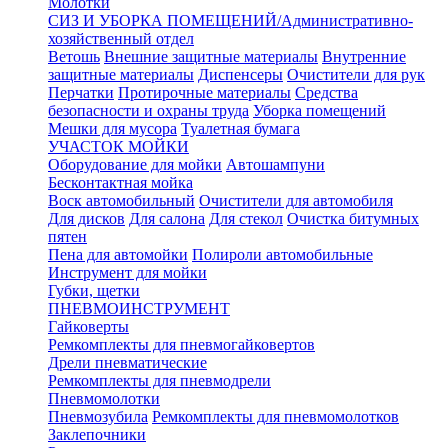
Молотки
СИЗ И УБОРКА ПОМЕЩЕНИЙ/Административно-
хозяйственный отдел
Ветошь
Внешние защитные материалы
Внутренние
защитные материалы
Диспенсеры
Очистители для рук
Перчатки
Протирочные материалы
Средства
безопасности и охраны труда
Уборка помещений
Мешки для мусора
Туалетная бумага
УЧАСТОК МОЙКИ
Оборудование для мойки
Автошампуни
Бесконтактная мойка
Воск автомобильный
Очистители для автомобиля
Для дисков
Для салона
Для стекол
Очистка битумных
пятен
Пена для автомойки
Полироли автомобильные
Инструмент для мойки
Губки, щетки
ПНЕВМОИНСТРУМЕНТ
Гайковерты
Ремкомплекты для пневмогайковертов
Дрели пневматические
Ремкомплекты для пневмодрели
Пневмомолотки
Пневмозубила
Ремкомплекты для пневмомолотков
Заклепочники