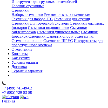
Инструмент для грузовых автомобилей
Головки ступичные
Съемники
Наборы съемников
Ремкомплекты к съемникам
Съемник для набора JTC
Съемники для ступиц
Съемники для тормозной системы
Съемники масляных
фильтров
Съемники подшипников
Съемники
сайлентблоков
Съемники универсальные
Съемники
форсунок
Съемники шаровых опор и рулевых тяг
Съемники шкивов
Съемники ШРУС
Инструменты для
поврежденного крепежа
О компании
Контакты
Как купить
Условия оплаты
Доставка
Сервис и гарантия
+7 (499) 741-49-62
+7 (905) 729-83-89
Главная
-