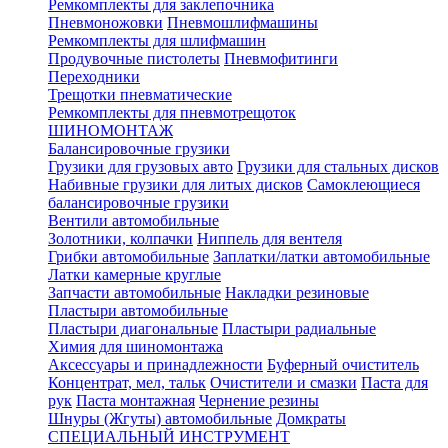
Ремкомплекты для заклепочника
Пневмоножовки
Пневмошлифмашины
Ремкомплекты для шлифмашин
Продувочные пистолеты
Пневмофитинги
Переходники
Трещотки пневматические
Ремкомплекты для пневмотрещоток
ШИНОМОНТАЖ
Балансировочные грузики
Грузики для грузовых авто
Грузики для стальных дисков
Набивные грузики для литых дисков
Самоклеющиеся
балансировочные грузики
Вентили автомобильные
Золотники, колпачки
Ниппель для вентеля
Грибки автомобильные
Заплатки/латки автомобильные
Латки камерные круглые
Запчасти автомобильные
Накладки резиновые
Пластыри автомобильные
Пластыри диагональные
Пластыри радиальные
Химия для шиномонтажа
Аксессуары и принадлежности
Буферный очиститель
Концентрат, мел, тальк
Очистители и смазки
Паста для
рук
Паста монтажная
Чернение резины
Шнуры (Жгуты) автомобильные
Домкраты
СПЕЦИАЛЬНЫЙ ИНСТРУМЕНТ