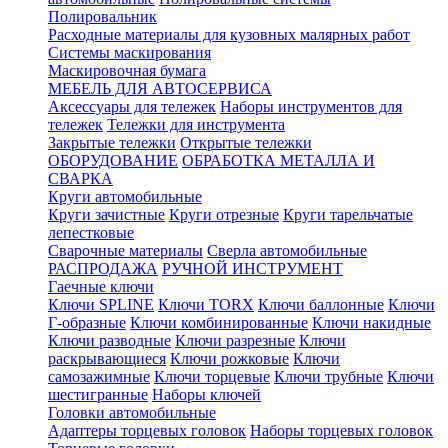
Полировальник
Расходные материалы для кузовных малярных работ
Системы маскирования
Маскировочная бумага
МЕБЕЛЬ ДЛЯ АВТОСЕРВИСА
Аксессуары для тележек
Наборы инструментов для
тележек
Тележки для инструмента
Закрытые тележки
Открытые тележки
ОБОРУДОВАНИЕ
ОБРАБОТКА МЕТАЛЛА И
СВАРКА
Круги автомобильные
Круги зачистные
Круги отрезные
Круги тарельчатые
лепестковые
Сварочные материалы
Сверла автомобильные
РАСПРОДАЖА
РУЧНОЙ ИНСТРУМЕНТ
Гаечные ключи
Ключи SPLINE
Ключи TORX
Ключи баллонные
Ключи
Г-образные
Ключи комбинированные
Ключи накидные
Ключи разводные
Ключи разрезные
Ключи
раскрывающиеся
Ключи рожковые
Ключи
самозажимные
Ключи торцевые
Ключи трубные
Ключи
шестигранные
Наборы ключей
Головки автомобильные
Адаптеры торцевых головок
Наборы торцевых головок