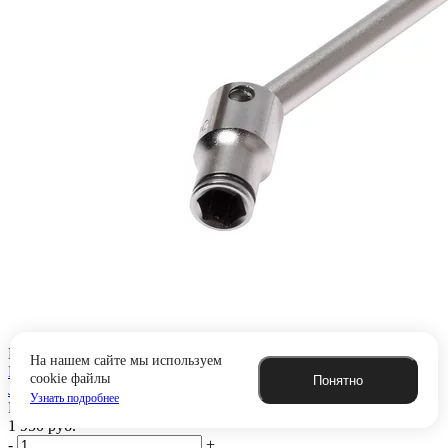
Быстрый просмотр
На нашем сайте мы используем
Ключ торцевой Т-образный 10мм шарнирный L=320мм JTC
cookie файлы
Понятно
JTC-3632
Узнать подробнее
В наличии - 10
1 950
руб.
-
+