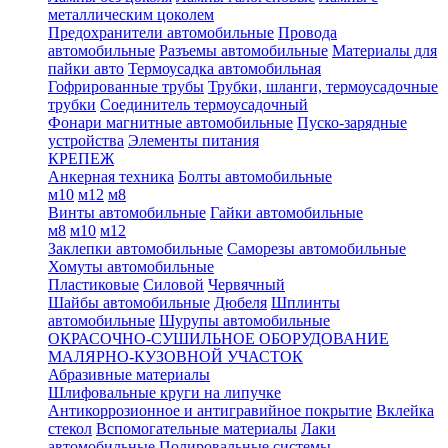
металлическим цоколем
Предохранители автомобильные
Провода
автомобильные
Разъемы автомобильные
Материалы для
пайки авто
Термоусадка автомобильная
Гофрированные трубы
Трубки, шланги, термоусадочные
трубки
Соединитель термоусадочный
Фонари магнитные автомобильные
Пуско-зарядные
устройства
Элементы питания
КРЕПЕЖ
Анкерная техника
Болты автомобильные
м10
м12
м8
Винты автомобильные
Гайки автомобильные
м8
м10
м12
Заклепки автомобильные
Саморезы автомобильные
Хомуты автомобильные
Пластиковые
Силовой
Червячный
Шайбы автомобильные
Дюбеля
Шплинты
автомобильные
Шурупы автомобильные
ОКРАСОЧНО-СУШИЛЬНОЕ ОБОРУДОВАНИЕ
МАЛЯРНО-КУЗОВНОЙ УЧАСТОК
Абразивные материалы
Шлифовальные круги на липучке
Антикоррозионное и антигравийное покрытие
Вклейка
стекол
Вспомогательные материалы
Лаки
автомобильные
Полировальные системы