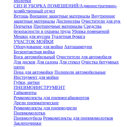
Молотки
СИЗ И УБОРКА ПОМЕЩЕНИЙ/Административно-
хозяйственный отдел
Ветошь
Внешние защитные материалы
Внутренние
защитные материалы
Диспенсеры
Очистители для рук
Перчатки
Протирочные материалы
Средства
безопасности и охраны труда
Уборка помещений
Мешки для мусора
Туалетная бумага
УЧАСТОК МОЙКИ
Оборудование для мойки
Автошампуни
Бесконтактная мойка
Воск автомобильный
Очистители для автомобиля
Для дисков
Для салона
Для стекол
Очистка битумных
пятен
Пена для автомойки
Полироли автомобильные
Инструмент для мойки
Губки, щетки
ПНЕВМОИНСТРУМЕНТ
Гайковерты
Ремкомплекты для пневмогайковертов
Дрели пневматические
Ремкомплекты для пневмодрели
Пневмомолотки
Пневмозубила
Ремкомплекты для пневмомолотков
Заклепочники