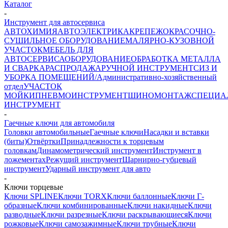
Каталог
-
Инструмент для автосервиса
АВТОХИМИЯ
АВТОЭЛЕКТРИКА
КРЕПЕЖ
ОКРАСОЧНО-
СУШИЛЬНОЕ ОБОРУДОВАНИЕ
МАЛЯРНО-КУЗОВНОЙ
УЧАСТОК
МЕБЕЛЬ ДЛЯ
АВТОСЕРВИСА
ОБОРУДОВАНИЕ
ОБРАБОТКА МЕТАЛЛА
И СВАРКА
РАСПРОДАЖА
РУЧНОЙ ИНСТРУМЕНТ
СИЗ И
УБОРКА ПОМЕЩЕНИЙ/Административно-хозяйственный
отдел
УЧАСТОК
МОЙКИ
ПНЕВМОИНСТРУМЕНТ
ШИНОМОНТАЖ
СПЕЦИА
ИНСТРУМЕНТ
-
Гаечные ключи для автомобиля
Головки автомобильные
Гаечные ключи
Насадки и вставки
(биты)
Отвёртки
Принадлежности к торцевым
головкам
Динамометрический инструмент
Инструмент в
ложементах
Режущий инструмент
Шарнирно-губцевый
инструмент
Ударный инструмент для авто
-
Ключи торцевые
Ключи SPLINE
Ключи TORX
Ключи баллонные
Ключи Г-
образные
Ключи комбинированные
Ключи накидные
Ключи
разводные
Ключи разрезные
Ключи раскрывающиеся
Ключи
рожковые
Ключи самозажимные
Ключи трубные
Ключи