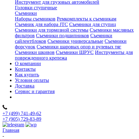
Инструмент для грузовых автомобилей
Головки ступичные
Съемники
Наборы съемников
Ремкомплекты к съемникам
Съемник для набора JTC
Съемники для ступиц
Съемники для тормозной системы
Съемники масляных
фильтров
Съемники подшипников
Съемники
сайлентблоков
Съемники универсальные
Съемники
форсунок
Съемники шаровых опор и рулевых тяг
Съемники шкивов
Съемники ШРУС
Инструменты для
поврежденного крепежа
О компании
Контакты
Как купить
Условия оплаты
Доставка
Сервис и гарантия
+7 (499) 741-49-62
+7 (905) 729-83-89
Главная
-