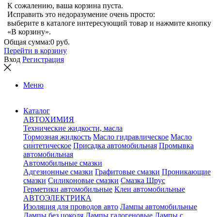
К сожалению, ваша корзина пуста.
Исправить это недоразумение очень просто:
выберите в каталоге интересующий товар и нажмите кнопку
«В корзину».
Общая сумма:
0 руб.
Перейти в корзину
Вход
Регистрация
Меню
Каталог
АВТОХИМИЯ
Технические жидкости, масла
Тормозная жидкость
Масло гидравлическое
Масло
синтетическое
Присадка автомобильная
Промывка
автомобильная
Автомобильные смазки
Адгезионные смазки
Графитовые смазки
Проникающие
смазки
Силиконовые смазки
Смазка Шрус
Герметики автомобильные
Клеи автомобильные
АВТОЭЛЕКТРИКА
Изоляция для проводов авто
Лампы автомобильные
Лампы без цоколя
Лампы галогеновые
Лампы с