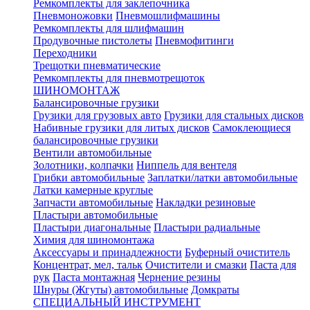
Ремкомплекты для заклепочника
Пневмоножовки
Пневмошлифмашины
Ремкомплекты для шлифмашин
Продувочные пистолеты
Пневмофитинги
Переходники
Трещотки пневматические
Ремкомплекты для пневмотрещоток
ШИНОМОНТАЖ
Балансировочные грузики
Грузики для грузовых авто
Грузики для стальных дисков
Набивные грузики для литых дисков
Самоклеющиеся
балансировочные грузики
Вентили автомобильные
Золотники, колпачки
Ниппель для вентеля
Грибки автомобильные
Заплатки/латки автомобильные
Латки камерные круглые
Запчасти автомобильные
Накладки резиновые
Пластыри автомобильные
Пластыри диагональные
Пластыри радиальные
Химия для шиномонтажа
Аксессуары и принадлежности
Буферный очиститель
Концентрат, мел, тальк
Очистители и смазки
Паста для
рук
Паста монтажная
Чернение резины
Шнуры (Жгуты) автомобильные
Домкраты
СПЕЦИАЛЬНЫЙ ИНСТРУМЕНТ