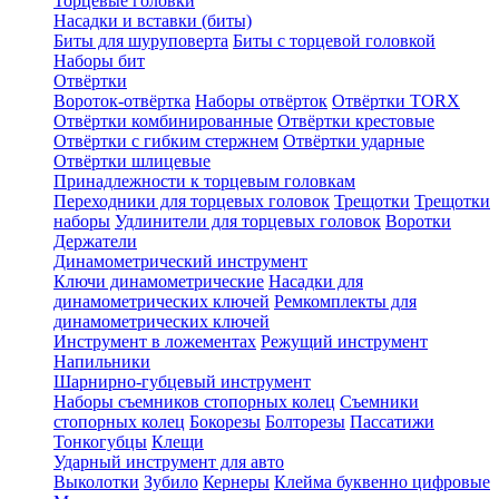
Торцевые головки
Насадки и вставки (биты)
Биты для шуруповерта
Биты с торцевой головкой
Наборы бит
Отвёртки
Вороток-отвёртка
Наборы отвёрток
Отвёртки TORX
Отвёртки комбинированные
Отвёртки крестовые
Отвёртки с гибким стержнем
Отвёртки ударные
Отвёртки шлицевые
Принадлежности к торцевым головкам
Переходники для торцевых головок
Трещотки
Трещотки
наборы
Удлинители для торцевых головок
Воротки
Держатели
Динамометрический инструмент
Ключи динамометрические
Насадки для
динамометрических ключей
Ремкомплекты для
динамометрических ключей
Инструмент в ложементах
Режущий инструмент
Напильники
Шарнирно-губцевый инструмент
Наборы съемников стопорных колец
Съемники
стопорных колец
Бокорезы
Болторезы
Пассатижи
Тонкогубцы
Клещи
Ударный инструмент для авто
Выколотки
Зубило
Кернеры
Клейма буквенно цифровые