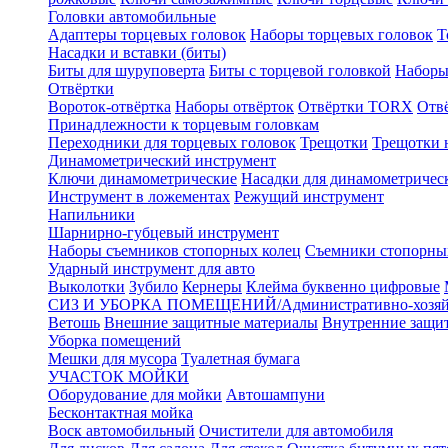
Головки автомобильные
Адаптеры торцевых головок
Наборы торцевых головок
Т
Насадки и вставки (биты)
Биты для шуруповерта
Биты с торцевой головкой
Наборы
Отвёртки
Вороток-отвёртка
Наборы отвёрток
Отвёртки TORX
Отв
Принадлежности к торцевым головкам
Переходники для торцевых головок
Трещотки
Трещотки 
Динамометрический инструмент
Ключи динамометрические
Насадки для динамометричес
Инструмент в ложементах
Режущий инструмент
Напильники
Шарнирно-губцевый инструмент
Наборы съемников стопорных колец
Съемники стопорны
Ударный инструмент для авто
Выколотки
Зубило
Кернеры
Клейма буквенно цифровые
СИЗ И УБОРКА ПОМЕЩЕНИЙ/Административно-хозяйс
Ветошь
Внешние защитные материалы
Внутренние защи
Уборка помещений
Мешки для мусора
Туалетная бумага
УЧАСТОК МОЙКИ
Оборудование для мойки
Автошампуни
Бесконтактная мойка
Воск автомобильный
Очистители для автомобиля