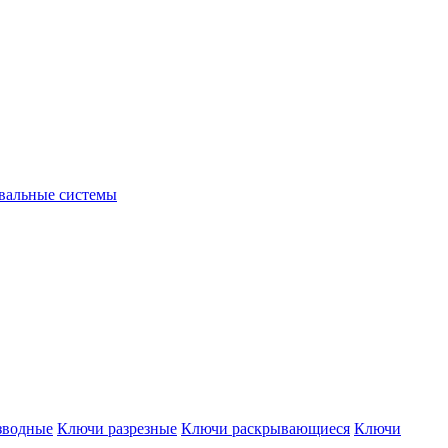
вальные системы
зводные
Ключи разрезные
Ключи раскрывающиеся
Ключи