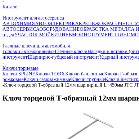
-
Каталог
-
Инструмент для автосервиса
АВТОХИМИЯ
АВТОЭЛЕКТРИКА
КРЕПЕЖ
ОКРАСОЧНО-СУ
АВТОСЕРВИСА
ОБОРУДОВАНИЕ
ОБРАБОТКА МЕТАЛЛА 
отдел
УЧАСТОК МОЙКИ
ПНЕВМОИНСТРУМЕНТ
ШИНОМО
-
Гаечные ключи для автомобиля
Головки автомобильные
Гаечные ключи
Насадки и вставки (бит
инструмент
Шарнирно-губцевый инструмент
Ударный инструме
-
Ключи торцевые
Ключи SPLINE
Ключи TORX
Ключи баллонные
Ключи Г-образ
рожковые
Ключи самозажимные
Ключи трубные
Ключи шестигр
-
Ключ торцевой Т-образный 12мм шарнирный L=450мм JTC JT
Ключ торцевой Т-образный 12мм шарн