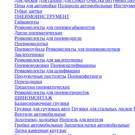
Для дисков
Для салона
Для стекол
Очистка битумных пят
Пена для автомойки
Полироли автомобильные
Инструме
Губки, щетки
ПНЕВМОИНСТРУМЕНТ
Гайковерты
Ремкомплекты для пневмогайковертов
Дрели пневматические
Ремкомплекты для пневмодрели
Пневмомолотки
Пневмозубила
Ремкомплекты для пневмомолотков
Заклепочники
Ремкомплекты для заклепочника
Пневмоножовки
Пневмошлифмашины
Ремкомплекты для шлифмашин
Продувочные пистолеты
Пневмофитинги
Переходники
Трещотки пневматические
Ремкомплекты для пневмотрещоток
ШИНОМОНТАЖ
Балансировочные грузики
Грузики для грузовых авто
Грузики для стальных дисков
Вентили автомобильные
Золотники, колпачки
Ниппель для вентеля
Грибки автомобильные
Заплатки/латки автомобильные
Латки камерные круглые