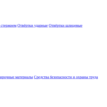
 стержнем
Отвёртки ударные
Отвёртки шлицевые
ирочные материалы
Средства безопасности и охраны труда