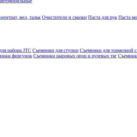
автомобильные
центрат, мел, тальк
Очистители и смазки
Паста для рук
Паста м
для набора JTC
Съемники для ступиц
Съемники для тормозной 
ники форсунок
Съемники шаровых опор и рулевых тяг
Съемник