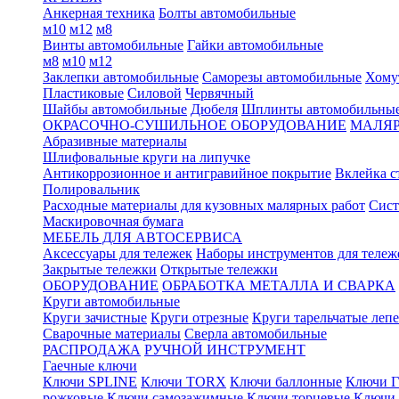
Анкерная техника
Болты автомобильные
м10
м12
м8
Винты автомобильные
Гайки автомобильные
м8
м10
м12
Заклепки автомобильные
Саморезы автомобильные
Хому
Пластиковые
Силовой
Червячный
Шайбы автомобильные
Дюбеля
Шплинты автомобильны
ОКРАСОЧНО-СУШИЛЬНОЕ ОБОРУДОВАНИЕ
МАЛЯР
Абразивные материалы
Шлифовальные круги на липучке
Антикоррозионное и антигравийное покрытие
Вклейка с
Полировальник
Расходные материалы для кузовных малярных работ
Сист
Маскировочная бумага
МЕБЕЛЬ ДЛЯ АВТОСЕРВИСА
Аксессуары для тележек
Наборы инструментов для тележ
Закрытые тележки
Открытые тележки
ОБОРУДОВАНИЕ
ОБРАБОТКА МЕТАЛЛА И СВАРКА
Круги автомобильные
Круги зачистные
Круги отрезные
Круги тарельчатые леп
Сварочные материалы
Сверла автомобильные
РАСПРОДАЖА
РУЧНОЙ ИНСТРУМЕНТ
Гаечные ключи
Ключи SPLINE
Ключи TORX
Ключи баллонные
Ключи Г
рожковые
Ключи самозажимные
Ключи торцевые
Ключи 