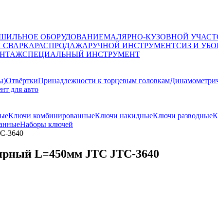
ШИЛЬНОЕ ОБОРУДОВАНИЕ
МАЛЯРНО-КУЗОВНОЙ УЧАСТ
И СВАРКА
РАСПРОДАЖА
РУЧНОЙ ИНСТРУМЕНТ
СИЗ И УБО
НТАЖ
СПЕЦИАЛЬНЫЙ ИНСТРУМЕНТ
ы)
Отвёртки
Принадлежности к торцевым головкам
Динамометрич
нт для авто
ные
Ключи комбинированные
Ключи накидные
Ключи разводные
К
анные
Наборы ключей
C-3640
ирный L=450мм JTC JTC-3640