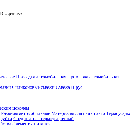
В корзину».
ическое
Присадка автомобильная
Промывка автомобильная
мазки
Силиконовые смазки
Смазка Шрус
еским цоколем
Разъемы автомобильные
Материалы для пайки авто
Термоусадк
трубки
Соединитель термоусадочный
ойства
Элементы питания