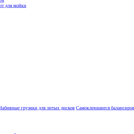
ен
нт для мойки
Набивные грузики для литых дисков
Самоклеющиеся балансиров