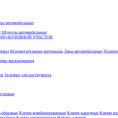
ты автомобильные
е
Шурупы автомобильные
НО-КУЗОВНОЙ УЧАСТОК
текол
Вспомогательные материалы
Лаки автомобильные
Полиро
емы маскирования
ек
Тележки для инструмента
естковые
-образные
Ключи комбинированные
Ключи накидные
Ключи ра
трубные
Ключи шестигранные
Наборы ключей