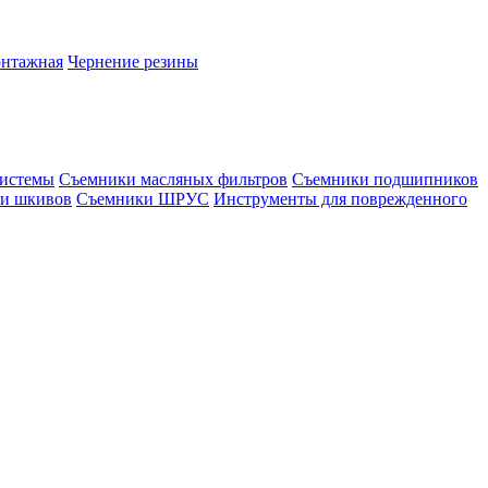
онтажная
Чернение резины
системы
Съемники масляных фильтров
Съемники подшипников
и шкивов
Съемники ШРУС
Инструменты для поврежденного