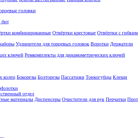
орцевые головки
 бит
ёртки комбинированные
Отвёртки крестовые
Отвёртки с гибким
наборы
Удлинители для торцевых головок
Воротки
Держатели
ких ключей
Ремкомплекты для динамометрических ключей
х колец
Бокорезы
Болторезы
Пассатижи
Тонкогубцы
Клещи
Молотки
твенный отдел
тные материалы
Диспенсеры
Очистители для рук
Перчатки
Прот