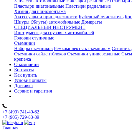
Запчасти автомобильные
Накладки резиновые
Пластыри 
Пластыри диагональные
Пластыри радиальные
Химия для шиномонтажа
Аксессуары и принадлежности
Буферный очиститель
Кон
Шнуры (Жгуты) автомобильные
Домкраты
СПЕЦИАЛЬНЫЙ ИНСТРУМЕНТ
Инструмент для грузовых автомобилей
Головки ступичные
Съемники
Наборы съемников
Ремкомплекты к съемникам
Съемник 
Съемники сайлентблоков
Съемники универсальные
Съем
крепежа
О компании
Контакты
Как купить
Условия оплаты
Доставка
Сервис и гарантия
+7 (499) 741-49-62
+7 (905) 729-83-89
Главная