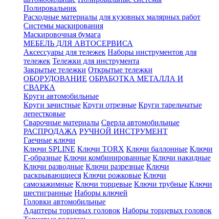
Полировальник
Расходные материалы для кузовных малярных работ
Системы маскирования
Маскировочная бумага
МЕБЕЛЬ ДЛЯ АВТОСЕРВИСА
Аксессуары для тележек
Наборы инструментов для
тележек
Тележки для инструмента
Закрытые тележки
Открытые тележки
ОБОРУДОВАНИЕ
ОБРАБОТКА МЕТАЛЛА И
СВАРКА
Круги автомобильные
Круги зачистные
Круги отрезные
Круги тарельчатые
лепестковые
Сварочные материалы
Сверла автомобильные
РАСПРОДАЖА
РУЧНОЙ ИНСТРУМЕНТ
Гаечные ключи
Ключи SPLINE
Ключи TORX
Ключи баллонные
Ключи
Г-образные
Ключи комбинированные
Ключи накидные
Ключи разводные
Ключи разрезные
Ключи
раскрывающиеся
Ключи рожковые
Ключи
самозажимные
Ключи торцевые
Ключи трубные
Ключи
шестигранные
Наборы ключей
Головки автомобильные
Адаптеры торцевых головок
Наборы торцевых головок