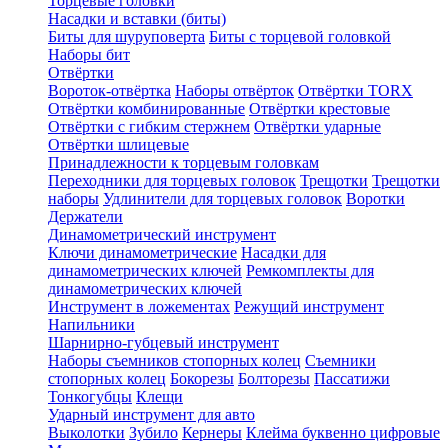
Торцевые головки
Насадки и вставки (биты)
Биты для шуруповерта
Биты с торцевой головкой
Наборы бит
Отвёртки
Вороток-отвёртка
Наборы отвёрток
Отвёртки TORX
Отвёртки комбинированные
Отвёртки крестовые
Отвёртки с гибким стержнем
Отвёртки ударные
Отвёртки шлицевые
Принадлежности к торцевым головкам
Переходники для торцевых головок
Трещотки
Трещотки
наборы
Удлинители для торцевых головок
Воротки
Держатели
Динамометрический инструмент
Ключи динамометрические
Насадки для
динамометрических ключей
Ремкомплекты для
динамометрических ключей
Инструмент в ложементах
Режущий инструмент
Напильники
Шарнирно-губцевый инструмент
Наборы съемников стопорных колец
Съемники
стопорных колец
Бокорезы
Болторезы
Пассатижи
Тонкогубцы
Клещи
Ударный инструмент для авто
Выколотки
Зубило
Кернеры
Клейма буквенно цифровые