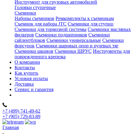
Инструмент для грузовых автомобилей
Головки ступичные
Съемники
Наборы съемников
Ремкомплекты к съемникам
Съемник для набора JTC
Съемники для ступиц
Съемники для тормозной системы
Съемники масляных
фильтров
Съемники подшипников
Съемники
сайлентблоков
Съемники универсальные
Съемники
форсунок
Съемники шаровых опор и рулевых тяг
Съемники шкивов
Съемники ШРУС
Инструменты для
поврежденного крепежа
О компании
Контакты
Как купить
Условия оплаты
Доставка
Сервис и гарантия
+7 (499) 741-49-62
+7 (905) 729-83-89
Главная
-