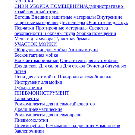
Молотки
СИЗ И УБОРКА ПОМЕЩЕНИЙ/Административно-
хозяйственный отдел
Ветошь
Внешние защитные материалы
Внутренние
защитные материалы
Диспенсеры
Очистители для рук
Перчатки
Протирочные материалы
Средства
безопасности и охраны труда
Уборка помещений
Мешки для мусора
Туалетная бумага
УЧАСТОК МОЙКИ
Оборудование для мойки
Автошампуни
Бесконтактная мойка
Воск автомобильный
Очистители для автомобиля
Для дисков
Для салона
Для стекол
Очистка битумных
пятен
Пена для автомойки
Полироли автомобильные
Инструмент для мойки
Губки, щетки
ПНЕВМОИНСТРУМЕНТ
Гайковерты
Ремкомплекты для пневмогайковертов
Дрели пневматические
Ремкомплекты для пневмодрели
Пневмомолотки
Пневмозубила
Ремкомплекты для пневмомолотков
Заклепочники