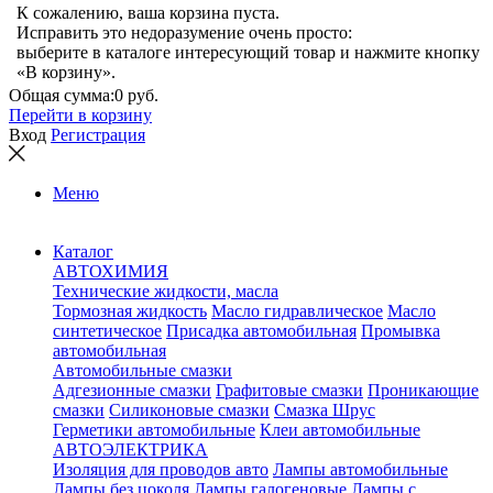
К сожалению, ваша корзина пуста.
Исправить это недоразумение очень просто:
выберите в каталоге интересующий товар и нажмите кнопку
«В корзину».
Общая сумма:
0 руб.
Перейти в корзину
Вход
Регистрация
Меню
Каталог
АВТОХИМИЯ
Технические жидкости, масла
Тормозная жидкость
Масло гидравлическое
Масло
синтетическое
Присадка автомобильная
Промывка
автомобильная
Автомобильные смазки
Адгезионные смазки
Графитовые смазки
Проникающие
смазки
Силиконовые смазки
Смазка Шрус
Герметики автомобильные
Клеи автомобильные
АВТОЭЛЕКТРИКА
Изоляция для проводов авто
Лампы автомобильные
Лампы без цоколя
Лампы галогеновые
Лампы с