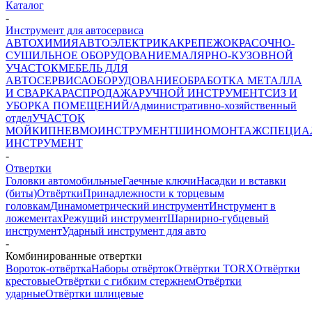
Каталог
-
Инструмент для автосервиса
АВТОХИМИЯ
АВТОЭЛЕКТРИКА
КРЕПЕЖ
ОКРАСОЧНО-
СУШИЛЬНОЕ ОБОРУДОВАНИЕ
МАЛЯРНО-КУЗОВНОЙ
УЧАСТОК
МЕБЕЛЬ ДЛЯ
АВТОСЕРВИСА
ОБОРУДОВАНИЕ
ОБРАБОТКА МЕТАЛЛА
И СВАРКА
РАСПРОДАЖА
РУЧНОЙ ИНСТРУМЕНТ
СИЗ И
УБОРКА ПОМЕЩЕНИЙ/Административно-хозяйственный
отдел
УЧАСТОК
МОЙКИ
ПНЕВМОИНСТРУМЕНТ
ШИНОМОНТАЖ
СПЕЦИА
ИНСТРУМЕНТ
-
Отвертки
Головки автомобильные
Гаечные ключи
Насадки и вставки
(биты)
Отвёртки
Принадлежности к торцевым
головкам
Динамометрический инструмент
Инструмент в
ложементах
Режущий инструмент
Шарнирно-губцевый
инструмент
Ударный инструмент для авто
-
Комбинированные отвертки
Вороток-отвёртка
Наборы отвёрток
Отвёртки TORX
Отвёртки
крестовые
Отвёртки с гибким стержнем
Отвёртки
ударные
Отвёртки шлицевые