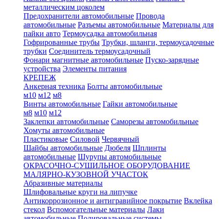
металлическим цоколем
Предохранители автомобильные
Провода
автомобильные
Разъемы автомобильные
Материалы для
пайки авто
Термоусадка автомобильная
Гофрированные трубы
Трубки, шланги, термоусадочные
трубки
Соединитель термоусадочный
Фонари магнитные автомобильные
Пуско-зарядные
устройства
Элементы питания
КРЕПЕЖ
Анкерная техника
Болты автомобильные
м10
м12
м8
Винты автомобильные
Гайки автомобильные
м8
м10
м12
Заклепки автомобильные
Саморезы автомобильные
Хомуты автомобильные
Пластиковые
Силовой
Червячный
Шайбы автомобильные
Дюбеля
Шплинты
автомобильные
Шурупы автомобильные
ОКРАСОЧНО-СУШИЛЬНОЕ ОБОРУДОВАНИЕ
МАЛЯРНО-КУЗОВНОЙ УЧАСТОК
Абразивные материалы
Шлифовальные круги на липучке
Антикоррозионное и антигравийное покрытие
Вклейка
стекол
Вспомогательные материалы
Лаки
автомобильные
Полировальные системы