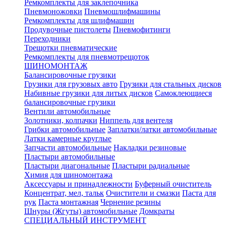
Ремкомплекты для заклепочника
Пневмоножовки
Пневмошлифмашины
Ремкомплекты для шлифмашин
Продувочные пистолеты
Пневмофитинги
Переходники
Трещотки пневматические
Ремкомплекты для пневмотрещоток
ШИНОМОНТАЖ
Балансировочные грузики
Грузики для грузовых авто
Грузики для стальных дисков
Набивные грузики для литых дисков
Самоклеющиеся
балансировочные грузики
Вентили автомобильные
Золотники, колпачки
Ниппель для вентеля
Грибки автомобильные
Заплатки/латки автомобильные
Латки камерные круглые
Запчасти автомобильные
Накладки резиновые
Пластыри автомобильные
Пластыри диагональные
Пластыри радиальные
Химия для шиномонтажа
Аксессуары и принадлежности
Буферный очиститель
Концентрат, мел, тальк
Очистители и смазки
Паста для
рук
Паста монтажная
Чернение резины
Шнуры (Жгуты) автомобильные
Домкраты
СПЕЦИАЛЬНЫЙ ИНСТРУМЕНТ