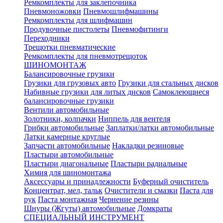
Ремкомплекты для заклепочника
Пневмоножовки
Пневмошлифмашины
Ремкомплекты для шлифмашин
Продувочные пистолеты
Пневмофитинги
Переходники
Трещотки пневматические
Ремкомплекты для пневмотрещоток
ШИНОМОНТАЖ
Балансировочные грузики
Грузики для грузовых авто
Грузики для стальных дисков
Набивные грузики для литых дисков
Самоклеющиеся
балансировочные грузики
Вентили автомобильные
Золотники, колпачки
Ниппель для вентеля
Грибки автомобильные
Заплатки/латки автомобильные
Латки камерные круглые
Запчасти автомобильные
Накладки резиновые
Пластыри автомобильные
Пластыри диагональные
Пластыри радиальные
Химия для шиномонтажа
Аксессуары и принадлежности
Буферный очиститель
Концентрат, мел, тальк
Очистители и смазки
Паста для
рук
Паста монтажная
Чернение резины
Шнуры (Жгуты) автомобильные
Домкраты
СПЕЦИАЛЬНЫЙ ИНСТРУМЕНТ