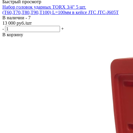
Быстрый просмотр
Набор головок ударных TORX 3/4" 5 шт.
(T60,T70,T80,T90,T100) L=100мм в кейсе JTC JTC-J605T
В наличии - 7
13 000
руб.
/шт
-
+
В корзину