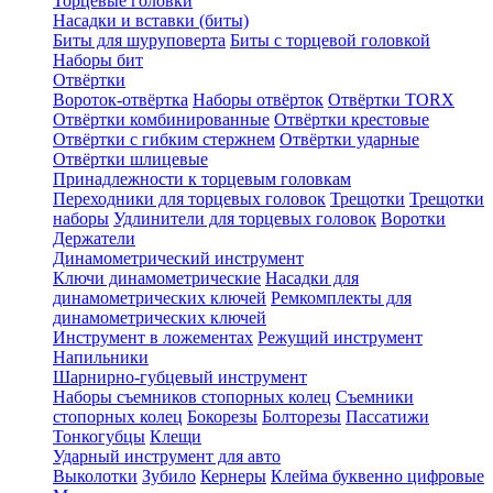
Торцевые головки
Насадки и вставки (биты)
Биты для шуруповерта
Биты с торцевой головкой
Наборы бит
Отвёртки
Вороток-отвёртка
Наборы отвёрток
Отвёртки TORX
Отвёртки комбинированные
Отвёртки крестовые
Отвёртки с гибким стержнем
Отвёртки ударные
Отвёртки шлицевые
Принадлежности к торцевым головкам
Переходники для торцевых головок
Трещотки
Трещотки
наборы
Удлинители для торцевых головок
Воротки
Держатели
Динамометрический инструмент
Ключи динамометрические
Насадки для
динамометрических ключей
Ремкомплекты для
динамометрических ключей
Инструмент в ложементах
Режущий инструмент
Напильники
Шарнирно-губцевый инструмент
Наборы съемников стопорных колец
Съемники
стопорных колец
Бокорезы
Болторезы
Пассатижи
Тонкогубцы
Клещи
Ударный инструмент для авто
Выколотки
Зубило
Кернеры
Клейма буквенно цифровые