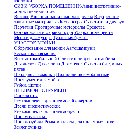
Молотки
СИЗ И УБОРКА ПОМЕЩЕНИЙ/Административно-
хозяйственный отдел
Ветошь
Внешние защитные материалы
Внутренние
защитные материалы
Диспенсеры
Очистители для рук
Перчатки
Протирочные материалы
Средства
безопасности и охраны труда
Уборка помещений
Мешки для мусора
Туалетная бумага
УЧАСТОК МОЙКИ
Оборудование для мойки
Автошампуни
Бесконтактная мойка
Воск автомобильный
Очистители для автомобиля
Для дисков
Для салона
Для стекол
Очистка битумных
пятен
Пена для автомойки
Полироли автомобильные
Инструмент для мойки
Губки, щетки
ПНЕВМОИНСТРУМЕНТ
Гайковерты
Ремкомплекты для пневмогайковертов
Дрели пневматические
Ремкомплекты для пневмодрели
Пневмомолотки
Пневмозубила
Ремкомплекты для пневмомолотков
Заклепочники