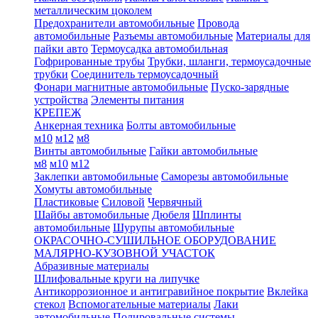
металлическим цоколем
Предохранители автомобильные
Провода
автомобильные
Разъемы автомобильные
Материалы для
пайки авто
Термоусадка автомобильная
Гофрированные трубы
Трубки, шланги, термоусадочные
трубки
Соединитель термоусадочный
Фонари магнитные автомобильные
Пуско-зарядные
устройства
Элементы питания
КРЕПЕЖ
Анкерная техника
Болты автомобильные
м10
м12
м8
Винты автомобильные
Гайки автомобильные
м8
м10
м12
Заклепки автомобильные
Саморезы автомобильные
Хомуты автомобильные
Пластиковые
Силовой
Червячный
Шайбы автомобильные
Дюбеля
Шплинты
автомобильные
Шурупы автомобильные
ОКРАСОЧНО-СУШИЛЬНОЕ ОБОРУДОВАНИЕ
МАЛЯРНО-КУЗОВНОЙ УЧАСТОК
Абразивные материалы
Шлифовальные круги на липучке
Антикоррозионное и антигравийное покрытие
Вклейка
стекол
Вспомогательные материалы
Лаки
автомобильные
Полировальные системы