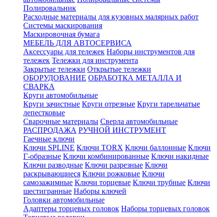
Полировальник
Расходные материалы для кузовных малярных работ
Системы маскирования
Маскировочная бумага
МЕБЕЛЬ ДЛЯ АВТОСЕРВИСА
Аксессуары для тележек
Наборы инструментов для
тележек
Тележки для инструмента
Закрытые тележки
Открытые тележки
ОБОРУДОВАНИЕ
ОБРАБОТКА МЕТАЛЛА И
СВАРКА
Круги автомобильные
Круги зачистные
Круги отрезные
Круги тарельчатые
лепестковые
Сварочные материалы
Сверла автомобильные
РАСПРОДАЖА
РУЧНОЙ ИНСТРУМЕНТ
Гаечные ключи
Ключи SPLINE
Ключи TORX
Ключи баллонные
Ключи
Г-образные
Ключи комбинированные
Ключи накидные
Ключи разводные
Ключи разрезные
Ключи
раскрывающиеся
Ключи рожковые
Ключи
самозажимные
Ключи торцевые
Ключи трубные
Ключи
шестигранные
Наборы ключей
Головки автомобильные
Адаптеры торцевых головок
Наборы торцевых головок