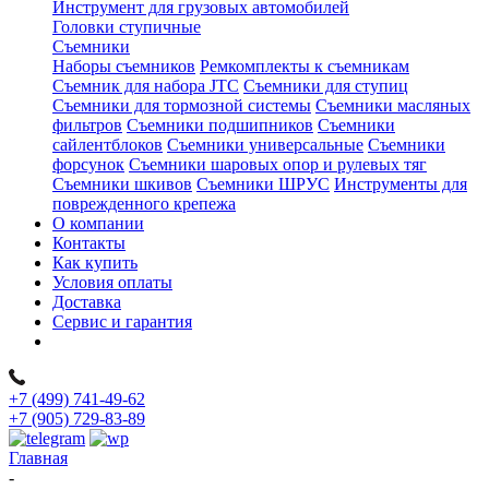
Инструмент для грузовых автомобилей
Головки ступичные
Съемники
Наборы съемников
Ремкомплекты к съемникам
Съемник для набора JTC
Съемники для ступиц
Съемники для тормозной системы
Съемники масляных
фильтров
Съемники подшипников
Съемники
сайлентблоков
Съемники универсальные
Съемники
форсунок
Съемники шаровых опор и рулевых тяг
Съемники шкивов
Съемники ШРУС
Инструменты для
поврежденного крепежа
О компании
Контакты
Как купить
Условия оплаты
Доставка
Сервис и гарантия
+7 (499) 741-49-62
+7 (905) 729-83-89
Главная
-