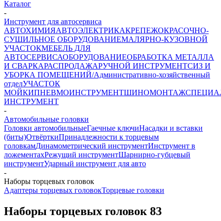
Каталог
-
Инструмент для автосервиса
АВТОХИМИЯ
АВТОЭЛЕКТРИКА
КРЕПЕЖ
ОКРАСОЧНО-
СУШИЛЬНОЕ ОБОРУДОВАНИЕ
МАЛЯРНО-КУЗОВНОЙ
УЧАСТОК
МЕБЕЛЬ ДЛЯ
АВТОСЕРВИСА
ОБОРУДОВАНИЕ
ОБРАБОТКА МЕТАЛЛА
И СВАРКА
РАСПРОДАЖА
РУЧНОЙ ИНСТРУМЕНТ
СИЗ И
УБОРКА ПОМЕЩЕНИЙ/Административно-хозяйственный
отдел
УЧАСТОК
МОЙКИ
ПНЕВМОИНСТРУМЕНТ
ШИНОМОНТАЖ
СПЕЦИА
ИНСТРУМЕНТ
-
Автомобильные головки
Головки автомобильные
Гаечные ключи
Насадки и вставки
(биты)
Отвёртки
Принадлежности к торцевым
головкам
Динамометрический инструмент
Инструмент в
ложементах
Режущий инструмент
Шарнирно-губцевый
инструмент
Ударный инструмент для авто
-
Наборы торцевых головок
Адаптеры торцевых головок
Торцевые головки
Наборы торцевых головок
83