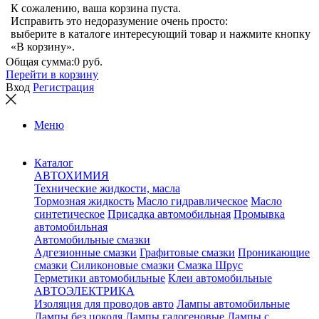
К сожалению, ваша корзина пуста.
Исправить это недоразумение очень просто:
выберите в каталоге интересующий товар и нажмите кнопку
«В корзину».
Общая сумма:
0 руб.
Перейти в корзину
Вход
Регистрация
Меню
Каталог
АВТОХИМИЯ
Технические жидкости, масла
Тормозная жидкость
Масло гидравлическое
Масло
синтетическое
Присадка автомобильная
Промывка
автомобильная
Автомобильные смазки
Адгезионные смазки
Графитовые смазки
Проникающие
смазки
Силиконовые смазки
Смазка Шрус
Герметики автомобильные
Клеи автомобильные
АВТОЭЛЕКТРИКА
Изоляция для проводов авто
Лампы автомобильные
Лампы без цоколя
Лампы галогеновые
Лампы с