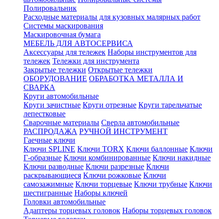
Полировальник
Расходные материалы для кузовных малярных работ
Системы маскирования
Маскировочная бумага
МЕБЕЛЬ ДЛЯ АВТОСЕРВИСА
Аксессуары для тележек
Наборы инструментов для
тележек
Тележки для инструмента
Закрытые тележки
Открытые тележки
ОБОРУДОВАНИЕ
ОБРАБОТКА МЕТАЛЛА И
СВАРКА
Круги автомобильные
Круги зачистные
Круги отрезные
Круги тарельчатые
лепестковые
Сварочные материалы
Сверла автомобильные
РАСПРОДАЖА
РУЧНОЙ ИНСТРУМЕНТ
Гаечные ключи
Ключи SPLINE
Ключи TORX
Ключи баллонные
Ключи
Г-образные
Ключи комбинированные
Ключи накидные
Ключи разводные
Ключи разрезные
Ключи
раскрывающиеся
Ключи рожковые
Ключи
самозажимные
Ключи торцевые
Ключи трубные
Ключи
шестигранные
Наборы ключей
Головки автомобильные
Адаптеры торцевых головок
Наборы торцевых головок