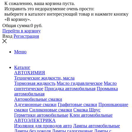
К сожалению, ваша корзина пуста.
Исправить это недоразумение очень просто:
выберите в каталоге интересующий товар и нажмите кнопку
«В корзину».
Общая сумма:
0 руб.
Перейти в корзину
Вход
Регистрация
Меню
Каталог
АВТОХИМИЯ
Технические жидкости, масла
Тормозная жидкость
Масло гидравлическое
Масло
синтетическое
Присадка автомобильная
Промывка
автомобильная
Автомобильные смазки
Адгезионные смазки
Графитовые смазки
Проникающие
смазки
Силиконовые смазки
Смазка Шрус
Герметики автомобильные
Клеи автомобильные
АВТОЭЛЕКТРИКА
Изоляция для проводов авто
Лампы автомобильные
Лампы без цоколя
Лампы галогеновые
Лампы с