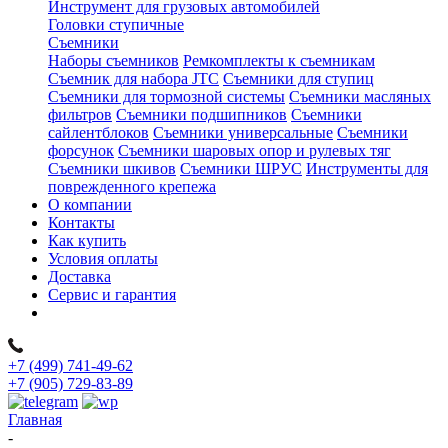
Инструмент для грузовых автомобилей
Головки ступичные
Съемники
Наборы съемников
Ремкомплекты к съемникам
Съемник для набора JTC
Съемники для ступиц
Съемники для тормозной системы
Съемники масляных
фильтров
Съемники подшипников
Съемники
сайлентблоков
Съемники универсальные
Съемники
форсунок
Съемники шаровых опор и рулевых тяг
Съемники шкивов
Съемники ШРУС
Инструменты для
поврежденного крепежа
О компании
Контакты
Как купить
Условия оплаты
Доставка
Сервис и гарантия
+7 (499) 741-49-62
+7 (905) 729-83-89
Главная
-