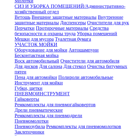
Молотки
СИЗ И УБОРКА ПОМЕЩЕНИЙ/Административно-
хозяйственный отдел
Ветошь
Внешние защитные материалы
Внутренние
защитные материалы
Диспенсеры
Очистители для рук
Перчатки
Протирочные материалы
Средства
безопасности и охраны труда
Уборка помещений
Мешки для мусора
Туалетная бумага
УЧАСТОК МОЙКИ
Оборудование для мойки
Автошампуни
Бесконтактная мойка
Воск автомобильный
Очистители для автомобиля
Для дисков
Для салона
Для стекол
Очистка битумных
пятен
Пена для автомойки
Полироли автомобильные
Инструмент для мойки
Губки, щетки
ПНЕВМОИНСТРУМЕНТ
Гайковерты
Ремкомплекты для пневмогайковертов
Дрели пневматические
Ремкомплекты для пневмодрели
Пневмомолотки
Пневмозубила
Ремкомплекты для пневмомолотков
Заклепочники