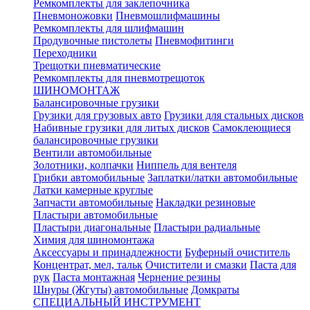
Ремкомплекты для заклепочника
Пневмоножовки
Пневмошлифмашины
Ремкомплекты для шлифмашин
Продувочные пистолеты
Пневмофитинги
Переходники
Трещотки пневматические
Ремкомплекты для пневмотрещоток
ШИНОМОНТАЖ
Балансировочные грузики
Грузики для грузовых авто
Грузики для стальных дисков
Набивные грузики для литых дисков
Самоклеющиеся
балансировочные грузики
Вентили автомобильные
Золотники, колпачки
Ниппель для вентеля
Грибки автомобильные
Заплатки/латки автомобильные
Латки камерные круглые
Запчасти автомобильные
Накладки резиновые
Пластыри автомобильные
Пластыри диагональные
Пластыри радиальные
Химия для шиномонтажа
Аксессуары и принадлежности
Буферный очиститель
Концентрат, мел, тальк
Очистители и смазки
Паста для
рук
Паста монтажная
Чернение резины
Шнуры (Жгуты) автомобильные
Домкраты
СПЕЦИАЛЬНЫЙ ИНСТРУМЕНТ