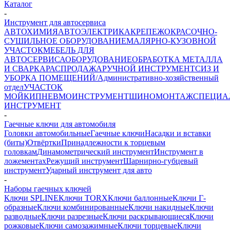
Каталог
-
Инструмент для автосервиса
АВТОХИМИЯ
АВТОЭЛЕКТРИКА
КРЕПЕЖ
ОКРАСОЧНО-
СУШИЛЬНОЕ ОБОРУДОВАНИЕ
МАЛЯРНО-КУЗОВНОЙ
УЧАСТОК
МЕБЕЛЬ ДЛЯ
АВТОСЕРВИСА
ОБОРУДОВАНИЕ
ОБРАБОТКА МЕТАЛЛА
И СВАРКА
РАСПРОДАЖА
РУЧНОЙ ИНСТРУМЕНТ
СИЗ И
УБОРКА ПОМЕЩЕНИЙ/Административно-хозяйственный
отдел
УЧАСТОК
МОЙКИ
ПНЕВМОИНСТРУМЕНТ
ШИНОМОНТАЖ
СПЕЦИА
ИНСТРУМЕНТ
-
Гаечные ключи для автомобиля
Головки автомобильные
Гаечные ключи
Насадки и вставки
(биты)
Отвёртки
Принадлежности к торцевым
головкам
Динамометрический инструмент
Инструмент в
ложементах
Режущий инструмент
Шарнирно-губцевый
инструмент
Ударный инструмент для авто
-
Наборы гаечных ключей
Ключи SPLINE
Ключи TORX
Ключи баллонные
Ключи Г-
образные
Ключи комбинированные
Ключи накидные
Ключи
разводные
Ключи разрезные
Ключи раскрывающиеся
Ключи
рожковые
Ключи самозажимные
Ключи торцевые
Ключи