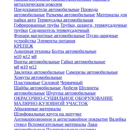
металлическим цоколем
Предохранители автомобильные
Провода
автомобильные
Разъемы автомобильные
Материалы для
пайки авто
Термоусадка автомобильная
Гофрированные трубы
Трубки, шланги, термоусадочные
трубки
Соединитель термоусадочный
Фонари магнитные автомобильные
Пуско-зарядные
устройства
Элементы питания
КРЕПЕЖ
Анкерная техника
Болты автомобильные
м10
м12
м8
Винты автомобильные
Гайки автомобильные
м8
м10
м12
Заклепки автомобильные
Саморезы автомобильные
Хомуты автомобильные
Пластиковые
Силовой
Червячный
Шайбы автомобильные
Дюбеля
Шплинты
автомобильные
Шурупы автомобильные
ОКРАСОЧНО-СУШИЛЬНОЕ ОБОРУДОВАНИЕ
МАЛЯРНО-КУЗОВНОЙ УЧАСТОК
Абразивные материалы
Шлифовальные круги на липучке
Антикоррозионное и антигравийное покрытие
Вклейка
стекол
Вспомогательные материалы
Лаки
автомобильные
Полировальные системы