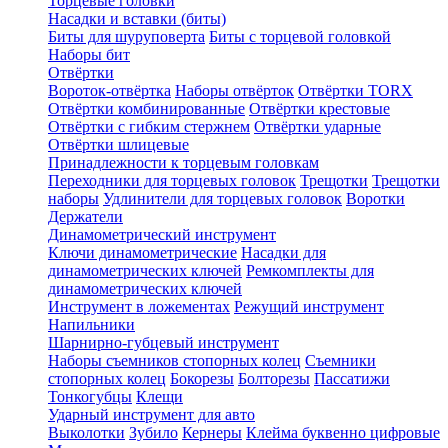
Торцевые головки
Насадки и вставки (биты)
Биты для шуруповерта
Биты с торцевой головкой
Наборы бит
Отвёртки
Вороток-отвёртка
Наборы отвёрток
Отвёртки TORX
Отвёртки комбинированные
Отвёртки крестовые
Отвёртки с гибким стержнем
Отвёртки ударные
Отвёртки шлицевые
Принадлежности к торцевым головкам
Переходники для торцевых головок
Трещотки
Трещотки
наборы
Удлинители для торцевых головок
Воротки
Держатели
Динамометрический инструмент
Ключи динамометрические
Насадки для
динамометрических ключей
Ремкомплекты для
динамометрических ключей
Инструмент в ложементах
Режущий инструмент
Напильники
Шарнирно-губцевый инструмент
Наборы съемников стопорных колец
Съемники
стопорных колец
Бокорезы
Болторезы
Пассатижи
Тонкогубцы
Клещи
Ударный инструмент для авто
Выколотки
Зубило
Кернеры
Клейма буквенно цифровые