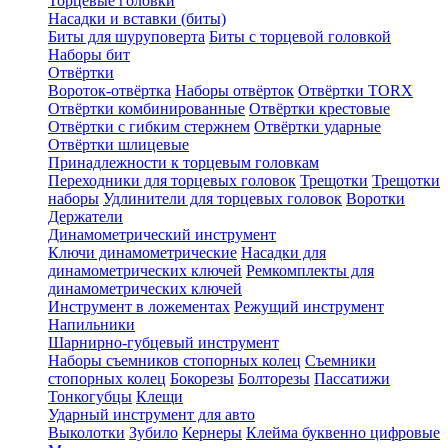
Торцевые головки
Насадки и вставки (биты)
Биты для шуруповерта
Биты с торцевой головкой
Наборы бит
Отвёртки
Вороток-отвёртка
Наборы отвёрток
Отвёртки TORX
Отвёртки комбинированные
Отвёртки крестовые
Отвёртки с гибким стержнем
Отвёртки ударные
Отвёртки шлицевые
Принадлежности к торцевым головкам
Переходники для торцевых головок
Трещотки
Трещотки
наборы
Удлинители для торцевых головок
Воротки
Держатели
Динамометрический инструмент
Ключи динамометрические
Насадки для
динамометрических ключей
Ремкомплекты для
динамометрических ключей
Инструмент в ложементах
Режущий инструмент
Напильники
Шарнирно-губцевый инструмент
Наборы съемников стопорных колец
Съемники
стопорных колец
Бокорезы
Болторезы
Пассатижи
Тонкогубцы
Клещи
Ударный инструмент для авто
Выколотки
Зубило
Кернеры
Клейма буквенно цифровые