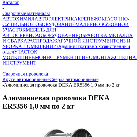
Каталог
-
Сварочные материалы
АВТОХИМИЯ
АВТОЭЛЕКТРИКА
КРЕПЕЖ
ОКРАСОЧНО-
СУШИЛЬНОЕ ОБОРУДОВАНИЕ
МАЛЯРНО-КУЗОВНОЙ
УЧАСТОК
МЕБЕЛЬ ДЛЯ
АВТОСЕРВИСА
ОБОРУДОВАНИЕ
ОБРАБОТКА МЕТАЛЛА
И СВАРКА
РАСПРОДАЖА
РУЧНОЙ ИНСТРУМЕНТ
СИЗ И
УБОРКА ПОМЕЩЕНИЙ/Административно-хозяйственный
отдел
УЧАСТОК
МОЙКИ
ПНЕВМОИНСТРУМЕНТ
ШИНОМОНТАЖ
СПЕЦИА
ИНСТРУМЕНТ
-
Сварочная проволока
Круги автомобильные
Сверла автомобильные
-
Алюминиевая проволока DEKA ER5356 1,0 мм по 2 кг
Алюминиевая проволока DEKA
ER5356 1,0 мм по 2 кг