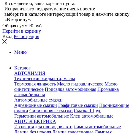
К сожалению, ваша корзина пуста.
Исправить это недоразумение очень просто:
выберите в каталоге интересующий товар и нажмите кнопку
«В корзину».
Общая сумма:
0 руб.
Перейти в корзину
Вход
Регистрация
Меню
Каталог
АВТОХИМИЯ
Технические жидкости, масла
Тормозная жидкость
Масло гидравлическое
Масло
синтетическое
Присадка автомобильная
Промывка
автомобильная
Автомобильные смазки
Адгезионные смазки
Графитовые смазки
Проникающие
смазки
Силиконовые смазки
Смазка Шрус
Герметики автомобильные
Клеи автомобильные
АВТОЭЛЕКТРИКА
Изоляция для проводов авто
Лампы автомобильные
Лампы без цоколя
Лампы галогеновые
Лампы с