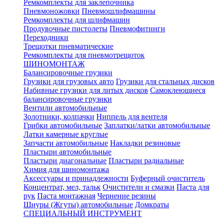
Ремкомплекты для заклепочника
Пневмоножовки
Пневмошлифмашины
Ремкомплекты для шлифмашин
Продувочные пистолеты
Пневмофитинги
Переходники
Трещотки пневматические
Ремкомплекты для пневмотрещоток
ШИНОМОНТАЖ
Балансировочные грузики
Грузики для грузовых авто
Грузики для стальных дисков
Набивные грузики для литых дисков
Самоклеющиеся
балансировочные грузики
Вентили автомобильные
Золотники, колпачки
Ниппель для вентеля
Грибки автомобильные
Заплатки/латки автомобильные
Латки камерные круглые
Запчасти автомобильные
Накладки резиновые
Пластыри автомобильные
Пластыри диагональные
Пластыри радиальные
Химия для шиномонтажа
Аксессуары и принадлежности
Буферный очиститель
Концентрат, мел, тальк
Очистители и смазки
Паста для
рук
Паста монтажная
Чернение резины
Шнуры (Жгуты) автомобильные
Домкраты
СПЕЦИАЛЬНЫЙ ИНСТРУМЕНТ