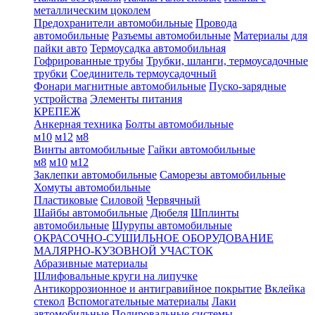
металлическим цоколем
Предохранители автомобильные
Провода
автомобильные
Разъемы автомобильные
Материалы для
пайки авто
Термоусадка автомобильная
Гофрированные трубы
Трубки, шланги, термоусадочные
трубки
Соединитель термоусадочный
Фонари магнитные автомобильные
Пуско-зарядные
устройства
Элементы питания
КРЕПЕЖ
Анкерная техника
Болты автомобильные
м10
м12
м8
Винты автомобильные
Гайки автомобильные
м8
м10
м12
Заклепки автомобильные
Саморезы автомобильные
Хомуты автомобильные
Пластиковые
Силовой
Червячный
Шайбы автомобильные
Дюбеля
Шплинты
автомобильные
Шурупы автомобильные
ОКРАСОЧНО-СУШИЛЬНОЕ ОБОРУДОВАНИЕ
МАЛЯРНО-КУЗОВНОЙ УЧАСТОК
Абразивные материалы
Шлифовальные круги на липучке
Антикоррозионное и антигравийное покрытие
Вклейка
стекол
Вспомогательные материалы
Лаки
автомобильные
Полировальные системы