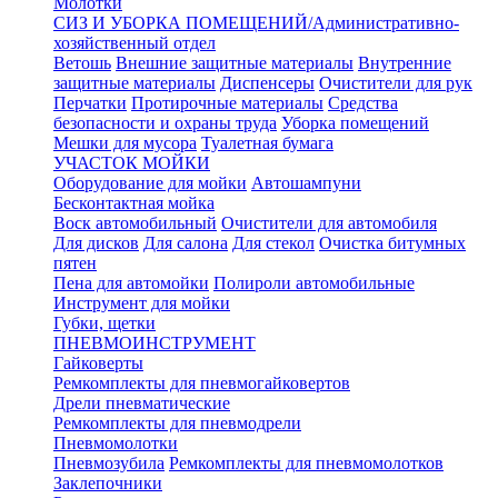
Молотки
СИЗ И УБОРКА ПОМЕЩЕНИЙ/Административно-
хозяйственный отдел
Ветошь
Внешние защитные материалы
Внутренние
защитные материалы
Диспенсеры
Очистители для рук
Перчатки
Протирочные материалы
Средства
безопасности и охраны труда
Уборка помещений
Мешки для мусора
Туалетная бумага
УЧАСТОК МОЙКИ
Оборудование для мойки
Автошампуни
Бесконтактная мойка
Воск автомобильный
Очистители для автомобиля
Для дисков
Для салона
Для стекол
Очистка битумных
пятен
Пена для автомойки
Полироли автомобильные
Инструмент для мойки
Губки, щетки
ПНЕВМОИНСТРУМЕНТ
Гайковерты
Ремкомплекты для пневмогайковертов
Дрели пневматические
Ремкомплекты для пневмодрели
Пневмомолотки
Пневмозубила
Ремкомплекты для пневмомолотков
Заклепочники