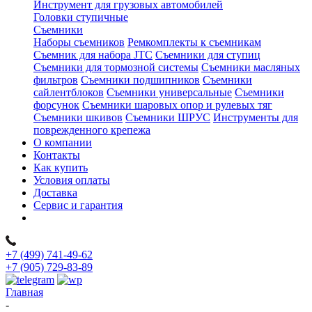
Инструмент для грузовых автомобилей
Головки ступичные
Съемники
Наборы съемников
Ремкомплекты к съемникам
Съемник для набора JTC
Съемники для ступиц
Съемники для тормозной системы
Съемники масляных
фильтров
Съемники подшипников
Съемники
сайлентблоков
Съемники универсальные
Съемники
форсунок
Съемники шаровых опор и рулевых тяг
Съемники шкивов
Съемники ШРУС
Инструменты для
поврежденного крепежа
О компании
Контакты
Как купить
Условия оплаты
Доставка
Сервис и гарантия
+7 (499) 741-49-62
+7 (905) 729-83-89
Главная
-