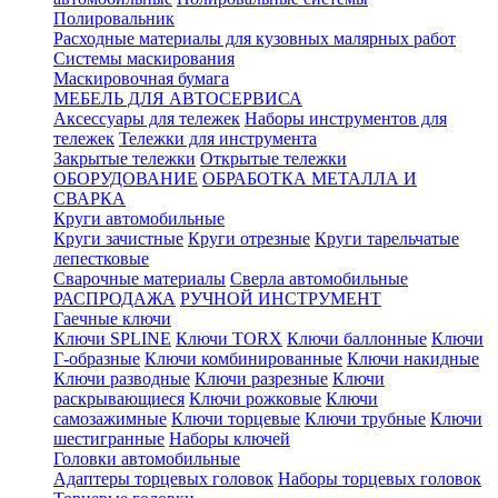
Полировальник
Расходные материалы для кузовных малярных работ
Системы маскирования
Маскировочная бумага
МЕБЕЛЬ ДЛЯ АВТОСЕРВИСА
Аксессуары для тележек
Наборы инструментов для
тележек
Тележки для инструмента
Закрытые тележки
Открытые тележки
ОБОРУДОВАНИЕ
ОБРАБОТКА МЕТАЛЛА И
СВАРКА
Круги автомобильные
Круги зачистные
Круги отрезные
Круги тарельчатые
лепестковые
Сварочные материалы
Сверла автомобильные
РАСПРОДАЖА
РУЧНОЙ ИНСТРУМЕНТ
Гаечные ключи
Ключи SPLINE
Ключи TORX
Ключи баллонные
Ключи
Г-образные
Ключи комбинированные
Ключи накидные
Ключи разводные
Ключи разрезные
Ключи
раскрывающиеся
Ключи рожковые
Ключи
самозажимные
Ключи торцевые
Ключи трубные
Ключи
шестигранные
Наборы ключей
Головки автомобильные
Адаптеры торцевых головок
Наборы торцевых головок