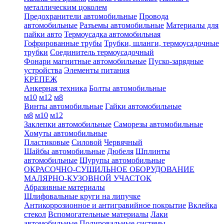
металлическим цоколем
Предохранители автомобильные
Провода
автомобильные
Разъемы автомобильные
Материалы для
пайки авто
Термоусадка автомобильная
Гофрированные трубы
Трубки, шланги, термоусадочные
трубки
Соединитель термоусадочный
Фонари магнитные автомобильные
Пуско-зарядные
устройства
Элементы питания
КРЕПЕЖ
Анкерная техника
Болты автомобильные
м10
м12
м8
Винты автомобильные
Гайки автомобильные
м8
м10
м12
Заклепки автомобильные
Саморезы автомобильные
Хомуты автомобильные
Пластиковые
Силовой
Червячный
Шайбы автомобильные
Дюбеля
Шплинты
автомобильные
Шурупы автомобильные
ОКРАСОЧНО-СУШИЛЬНОЕ ОБОРУДОВАНИЕ
МАЛЯРНО-КУЗОВНОЙ УЧАСТОК
Абразивные материалы
Шлифовальные круги на липучке
Антикоррозионное и антигравийное покрытие
Вклейка
стекол
Вспомогательные материалы
Лаки
автомобильные
Полировальные системы