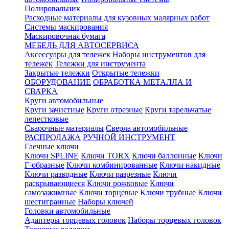
Полировальник
Расходные материалы для кузовных малярных работ
Системы маскирования
Маскировочная бумага
МЕБЕЛЬ ДЛЯ АВТОСЕРВИСА
Аксессуары для тележек
Наборы инструментов для
тележек
Тележки для инструмента
Закрытые тележки
Открытые тележки
ОБОРУДОВАНИЕ
ОБРАБОТКА МЕТАЛЛА И
СВАРКА
Круги автомобильные
Круги зачистные
Круги отрезные
Круги тарельчатые
лепестковые
Сварочные материалы
Сверла автомобильные
РАСПРОДАЖА
РУЧНОЙ ИНСТРУМЕНТ
Гаечные ключи
Ключи SPLINE
Ключи TORX
Ключи баллонные
Ключи
Г-образные
Ключи комбинированные
Ключи накидные
Ключи разводные
Ключи разрезные
Ключи
раскрывающиеся
Ключи рожковые
Ключи
самозажимные
Ключи торцевые
Ключи трубные
Ключи
шестигранные
Наборы ключей
Головки автомобильные
Адаптеры торцевых головок
Наборы торцевых головок