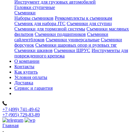
Инструмент для грузовых автомобилей
Головки ступичные
Съемники
Наборы съемников
Ремкомплекты к съемникам
Съемник для набора JTC
Съемники для ступиц
Съемники для тормозной системы
Съемники масляных
фильтров
Съемники подшипников
Съемники
сайлентблоков
Съемники универсальные
Съемники
форсунок
Съемники шаровых опор и рулевых тяг
Съемники шкивов
Съемники ШРУС
Инструменты для
поврежденного крепежа
О компании
Контакты
Как купить
Условия оплаты
Доставка
Сервис и гарантия
+7 (499) 741-49-62
+7 (905) 729-83-89
Главная
-