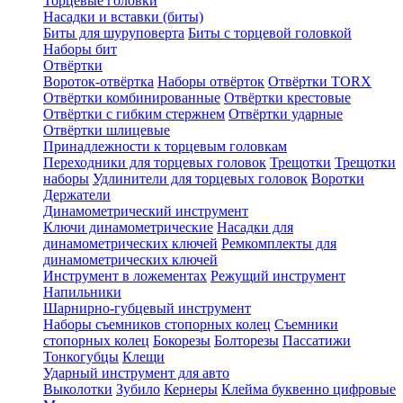
Торцевые головки
Насадки и вставки (биты)
Биты для шуруповерта
Биты с торцевой головкой
Наборы бит
Отвёртки
Вороток-отвёртка
Наборы отвёрток
Отвёртки TORX
Отвёртки комбинированные
Отвёртки крестовые
Отвёртки с гибким стержнем
Отвёртки ударные
Отвёртки шлицевые
Принадлежности к торцевым головкам
Переходники для торцевых головок
Трещотки
Трещотки
наборы
Удлинители для торцевых головок
Воротки
Держатели
Динамометрический инструмент
Ключи динамометрические
Насадки для
динамометрических ключей
Ремкомплекты для
динамометрических ключей
Инструмент в ложементах
Режущий инструмент
Напильники
Шарнирно-губцевый инструмент
Наборы съемников стопорных колец
Съемники
стопорных колец
Бокорезы
Болторезы
Пассатижи
Тонкогубцы
Клещи
Ударный инструмент для авто
Выколотки
Зубило
Кернеры
Клейма буквенно цифровые