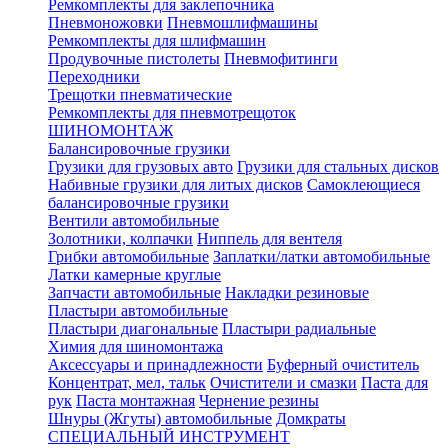
Ремкомплекты для заклепочника
Пневмоножовки
Пневмошлифмашины
Ремкомплекты для шлифмашин
Продувочные пистолеты
Пневмофитинги
Переходники
Трещотки пневматические
Ремкомплекты для пневмотрещоток
ШИНОМОНТАЖ
Балансировочные грузики
Грузики для грузовых авто
Грузики для стальных дисков
Набивные грузики для литых дисков
Самоклеющиеся
балансировочные грузики
Вентили автомобильные
Золотники, колпачки
Ниппель для вентеля
Грибки автомобильные
Заплатки/латки автомобильные
Латки камерные круглые
Запчасти автомобильные
Накладки резиновые
Пластыри автомобильные
Пластыри диагональные
Пластыри радиальные
Химия для шиномонтажа
Аксессуары и принадлежности
Буферный очиститель
Концентрат, мел, тальк
Очистители и смазки
Паста для
рук
Паста монтажная
Чернение резины
Шнуры (Жгуты) автомобильные
Домкраты
СПЕЦИАЛЬНЫЙ ИНСТРУМЕНТ