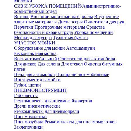
Молотки
СИЗ И УБОРКА ПОМЕЩЕНИЙ/Административно-
хозяйственный отдел
Ветошь
Внешние защитные материалы
Внутренние
защитные материалы
Диспенсеры
Очистители для рук
Перчатки
Протирочные материалы
Средства
безопасности и охраны труда
Уборка помещений
Мешки для мусора
Туалетная бумага
УЧАСТОК МОЙКИ
Оборудование для мойки
Автошампуни
Бесконтактная мойка
Воск автомобильный
Очистители для автомобиля
Для дисков
Для салона
Для стекол
Очистка битумных
пятен
Пена для автомойки
Полироли автомобильные
Инструмент для мойки
Губки, щетки
ПНЕВМОИНСТРУМЕНТ
Гайковерты
Ремкомплекты для пневмогайковертов
Дрели пневматические
Ремкомплекты для пневмодрели
Пневмомолотки
Пневмозубила
Ремкомплекты для пневмомолотков
Заклепочники