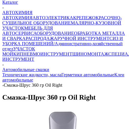
Каталог
-
АВТОХИМИЯ
АВТОХИМИЯ
АВТОЭЛЕКТРИКА
КРЕПЕЖ
ОКРАСОЧНО-
СУШИЛЬНОЕ ОБОРУДОВАНИЕ
МАЛЯРНО-КУЗОВНОЙ
УЧАСТОК
МЕБЕЛЬ ДЛЯ
АВТОСЕРВИСА
ОБОРУДОВАНИЕ
ОБРАБОТКА МЕТАЛЛА
И СВАРКА
РАСПРОДАЖА
РУЧНОЙ ИНСТРУМЕНТ
СИЗ И
УБОРКА ПОМЕЩЕНИЙ/Административно-хозяйственный
отдел
УЧАСТОК
МОЙКИ
ПНЕВМОИНСТРУМЕНТ
ШИНОМОНТАЖ
СПЕЦИА
ИНСТРУМЕНТ
-
Автомобильные смазки
Технические жидкости, масла
Герметики автомобильные
Клеи
автомобильные
-
Смазка-Шрус 360 гр Oil Right
Смазка-Шрус 360 гр Oil Right