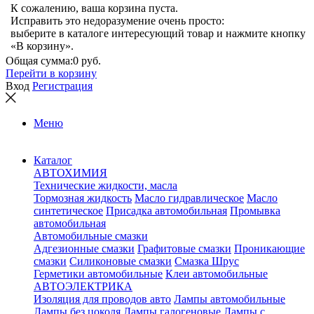
К сожалению, ваша корзина пуста.
Исправить это недоразумение очень просто:
выберите в каталоге интересующий товар и нажмите кнопку
«В корзину».
Общая сумма:
0 руб.
Перейти в корзину
Вход
Регистрация
Меню
Каталог
АВТОХИМИЯ
Технические жидкости, масла
Тормозная жидкость
Масло гидравлическое
Масло
синтетическое
Присадка автомобильная
Промывка
автомобильная
Автомобильные смазки
Адгезионные смазки
Графитовые смазки
Проникающие
смазки
Силиконовые смазки
Смазка Шрус
Герметики автомобильные
Клеи автомобильные
АВТОЭЛЕКТРИКА
Изоляция для проводов авто
Лампы автомобильные
Лампы без цоколя
Лампы галогеновые
Лампы с