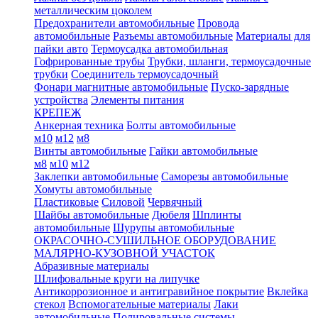
металлическим цоколем
Предохранители автомобильные
Провода
автомобильные
Разъемы автомобильные
Материалы для
пайки авто
Термоусадка автомобильная
Гофрированные трубы
Трубки, шланги, термоусадочные
трубки
Соединитель термоусадочный
Фонари магнитные автомобильные
Пуско-зарядные
устройства
Элементы питания
КРЕПЕЖ
Анкерная техника
Болты автомобильные
м10
м12
м8
Винты автомобильные
Гайки автомобильные
м8
м10
м12
Заклепки автомобильные
Саморезы автомобильные
Хомуты автомобильные
Пластиковые
Силовой
Червячный
Шайбы автомобильные
Дюбеля
Шплинты
автомобильные
Шурупы автомобильные
ОКРАСОЧНО-СУШИЛЬНОЕ ОБОРУДОВАНИЕ
МАЛЯРНО-КУЗОВНОЙ УЧАСТОК
Абразивные материалы
Шлифовальные круги на липучке
Антикоррозионное и антигравийное покрытие
Вклейка
стекол
Вспомогательные материалы
Лаки
автомобильные
Полировальные системы