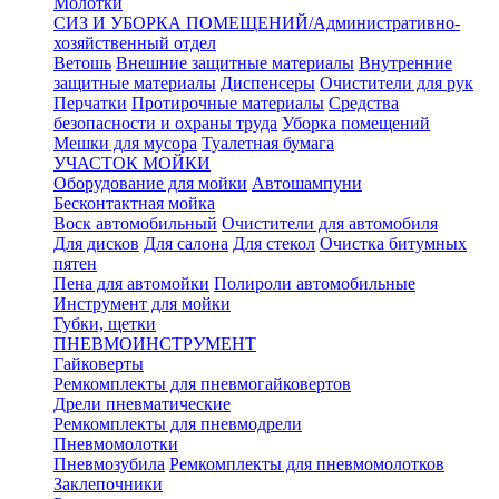
Молотки
СИЗ И УБОРКА ПОМЕЩЕНИЙ/Административно-
хозяйственный отдел
Ветошь
Внешние защитные материалы
Внутренние
защитные материалы
Диспенсеры
Очистители для рук
Перчатки
Протирочные материалы
Средства
безопасности и охраны труда
Уборка помещений
Мешки для мусора
Туалетная бумага
УЧАСТОК МОЙКИ
Оборудование для мойки
Автошампуни
Бесконтактная мойка
Воск автомобильный
Очистители для автомобиля
Для дисков
Для салона
Для стекол
Очистка битумных
пятен
Пена для автомойки
Полироли автомобильные
Инструмент для мойки
Губки, щетки
ПНЕВМОИНСТРУМЕНТ
Гайковерты
Ремкомплекты для пневмогайковертов
Дрели пневматические
Ремкомплекты для пневмодрели
Пневмомолотки
Пневмозубила
Ремкомплекты для пневмомолотков
Заклепочники