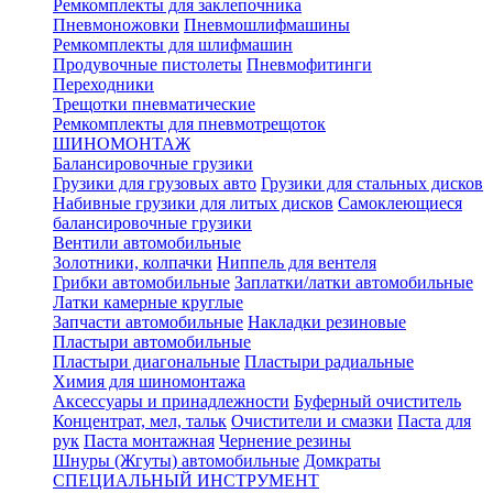
Ремкомплекты для заклепочника
Пневмоножовки
Пневмошлифмашины
Ремкомплекты для шлифмашин
Продувочные пистолеты
Пневмофитинги
Переходники
Трещотки пневматические
Ремкомплекты для пневмотрещоток
ШИНОМОНТАЖ
Балансировочные грузики
Грузики для грузовых авто
Грузики для стальных дисков
Набивные грузики для литых дисков
Самоклеющиеся
балансировочные грузики
Вентили автомобильные
Золотники, колпачки
Ниппель для вентеля
Грибки автомобильные
Заплатки/латки автомобильные
Латки камерные круглые
Запчасти автомобильные
Накладки резиновые
Пластыри автомобильные
Пластыри диагональные
Пластыри радиальные
Химия для шиномонтажа
Аксессуары и принадлежности
Буферный очиститель
Концентрат, мел, тальк
Очистители и смазки
Паста для
рук
Паста монтажная
Чернение резины
Шнуры (Жгуты) автомобильные
Домкраты
СПЕЦИАЛЬНЫЙ ИНСТРУМЕНТ