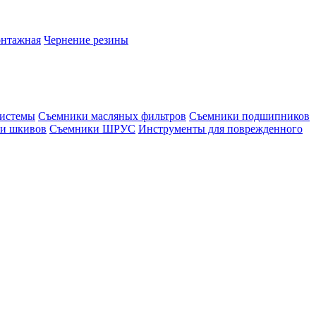
онтажная
Чернение резины
системы
Съемники масляных фильтров
Съемники подшипников
и шкивов
Съемники ШРУС
Инструменты для поврежденного