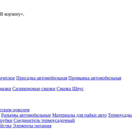
В корзину».
ическое
Присадка автомобильная
Промывка автомобильная
мазки
Силиконовые смазки
Смазка Шрус
еским цоколем
Разъемы автомобильные
Материалы для пайки авто
Термоусадк
трубки
Соединитель термоусадочный
ойства
Элементы питания