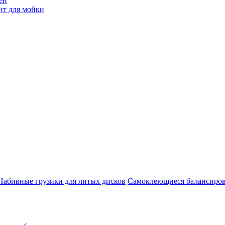
ен
нт для мойки
Набивные грузики для литых дисков
Самоклеющиеся балансиров