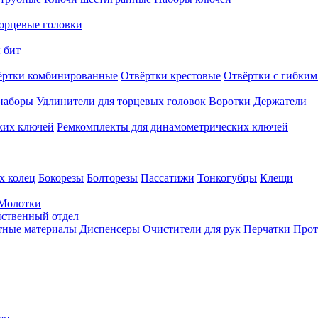
орцевые головки
 бит
ёртки комбинированные
Отвёртки крестовые
Отвёртки с гибким
наборы
Удлинители для торцевых головок
Воротки
Держатели
ких ключей
Ремкомплекты для динамометрических ключей
х колец
Бокорезы
Болторезы
Пассатижи
Тонкогубцы
Клещи
Молотки
твенный отдел
тные материалы
Диспенсеры
Очистители для рук
Перчатки
Прот