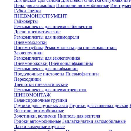
Для дисков
Для салона
Для стекол
Очистка битумных пят
Пена для автомойки
Полироли автомобильные
Инструме
Губки, щетки
ПНЕВМОИНСТРУМЕНТ
Гайковерты
Ремкомплекты для пневмогайковертов
Дрели пневматические
Ремкомплекты для пневмодрели
Пневмомолотки
Пневмозубила
Ремкомплекты для пневмомолотков
Заклепочники
Ремкомплекты для заклепочника
Пневмоножовки
Пневмошлифмашины
Ремкомплекты для шлифмашин
Продувочные пистолеты
Пневмофитинги
Переходники
Трещотки пневматические
Ремкомплекты для пневмотрещоток
ШИНОМОНТАЖ
Балансировочные грузики
Грузики для грузовых авто
Грузики для стальных дисков
Вентили автомобильные
Золотники, колпачки
Ниппель для вентеля
Грибки автомобильные
Заплатки/латки автомобильные
Латки камерные круглые