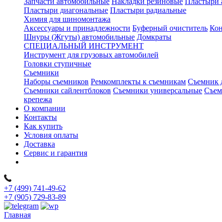
Запчасти автомобильные
Накладки резиновые
Пластыри 
Пластыри диагональные
Пластыри радиальные
Химия для шиномонтажа
Аксессуары и принадлежности
Буферный очиститель
Кон
Шнуры (Жгуты) автомобильные
Домкраты
СПЕЦИАЛЬНЫЙ ИНСТРУМЕНТ
Инструмент для грузовых автомобилей
Головки ступичные
Съемники
Наборы съемников
Ремкомплекты к съемникам
Съемник 
Съемники сайлентблоков
Съемники универсальные
Съем
крепежа
О компании
Контакты
Как купить
Условия оплаты
Доставка
Сервис и гарантия
+7 (499) 741-49-62
+7 (905) 729-83-89
Главная