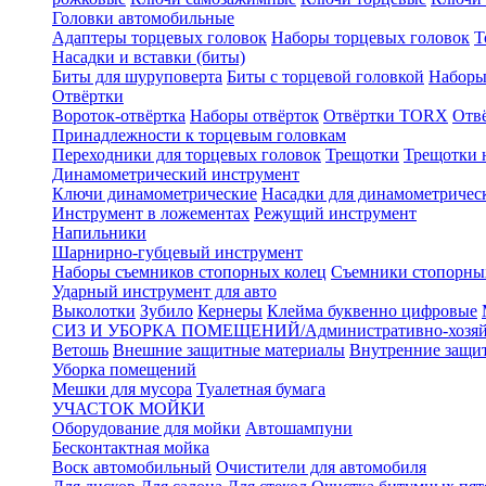
Головки автомобильные
Адаптеры торцевых головок
Наборы торцевых головок
Т
Насадки и вставки (биты)
Биты для шуруповерта
Биты с торцевой головкой
Наборы
Отвёртки
Вороток-отвёртка
Наборы отвёрток
Отвёртки TORX
Отв
Принадлежности к торцевым головкам
Переходники для торцевых головок
Трещотки
Трещотки 
Динамометрический инструмент
Ключи динамометрические
Насадки для динамометричес
Инструмент в ложементах
Режущий инструмент
Напильники
Шарнирно-губцевый инструмент
Наборы съемников стопорных колец
Съемники стопорны
Ударный инструмент для авто
Выколотки
Зубило
Кернеры
Клейма буквенно цифровые
СИЗ И УБОРКА ПОМЕЩЕНИЙ/Административно-хозяйс
Ветошь
Внешние защитные материалы
Внутренние защи
Уборка помещений
Мешки для мусора
Туалетная бумага
УЧАСТОК МОЙКИ
Оборудование для мойки
Автошампуни
Бесконтактная мойка
Воск автомобильный
Очистители для автомобиля