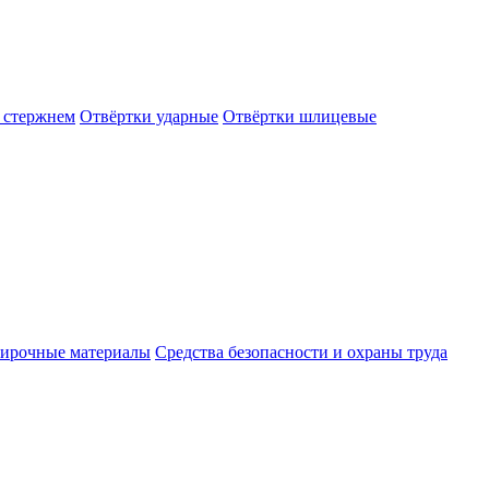
 стержнем
Отвёртки ударные
Отвёртки шлицевые
ирочные материалы
Средства безопасности и охраны труда