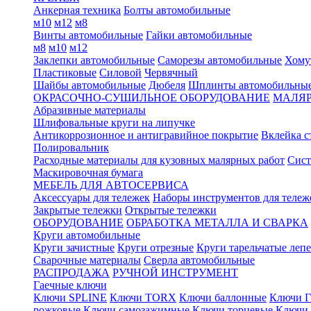
Анкерная техника
Болты автомобильные
м10
м12
м8
Винты автомобильные
Гайки автомобильные
м8
м10
м12
Заклепки автомобильные
Саморезы автомобильные
Хому
Пластиковые
Силовой
Червячный
Шайбы автомобильные
Дюбеля
Шплинты автомобильны
ОКРАСОЧНО-СУШИЛЬНОЕ ОБОРУДОВАНИЕ
МАЛЯР
Абразивные материалы
Шлифовальные круги на липучке
Антикоррозионное и антигравийное покрытие
Вклейка с
Полировальник
Расходные материалы для кузовных малярных работ
Сист
Маскировочная бумага
МЕБЕЛЬ ДЛЯ АВТОСЕРВИСА
Аксессуары для тележек
Наборы инструментов для тележ
Закрытые тележки
Открытые тележки
ОБОРУДОВАНИЕ
ОБРАБОТКА МЕТАЛЛА И СВАРКА
Круги автомобильные
Круги зачистные
Круги отрезные
Круги тарельчатые леп
Сварочные материалы
Сверла автомобильные
РАСПРОДАЖА
РУЧНОЙ ИНСТРУМЕНТ
Гаечные ключи
Ключи SPLINE
Ключи TORX
Ключи баллонные
Ключи Г
рожковые
Ключи самозажимные
Ключи торцевые
Ключи 