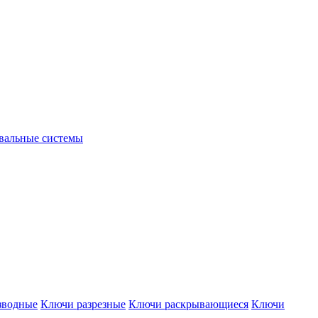
вальные системы
зводные
Ключи разрезные
Ключи раскрывающиеся
Ключи