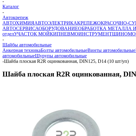
-
Каталог
-
Автокрепеж
АВТОХИМИЯ
АВТОЭЛЕКТРИКА
КРЕПЕЖ
ОКРАСОЧНО-СУ
АВТОСЕРВИСА
ОБОРУДОВАНИЕ
ОБРАБОТКА МЕТАЛЛА 
отдел
УЧАСТОК МОЙКИ
ПНЕВМОИНСТРУМЕНТ
ШИНОМО
-
Шайбы автомобильные
Анкерная техника
Болты автомобильные
Винты автомобильные
автомобильные
Шурупы автомобильные
-
Шайба плоская R2R оцинкованная, DIN125, D14 (10 шт/уп)
Шайба плоская R2R оцинкованная, DIN1