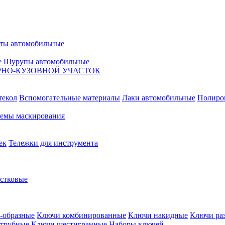
ты автомобильные
е
Шурупы автомобильные
НО-КУЗОВНОЙ УЧАСТОК
текол
Вспомогательные материалы
Лаки автомобильные
Полиро
емы маскирования
ек
Тележки для инструмента
естковые
-образные
Ключи комбинированные
Ключи накидные
Ключи ра
трубные
Ключи шестигранные
Наборы ключей