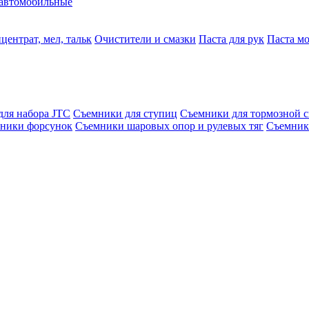
автомобильные
центрат, мел, тальк
Очистители и смазки
Паста для рук
Паста м
для набора JTC
Съемники для ступиц
Съемники для тормозной 
ники форсунок
Съемники шаровых опор и рулевых тяг
Съемник