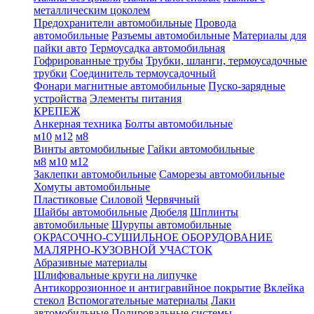
металлическим цоколем
Предохранители автомобильные
Провода
автомобильные
Разъемы автомобильные
Материалы для
пайки авто
Термоусадка автомобильная
Гофрированные трубы
Трубки, шланги, термоусадочные
трубки
Соединитель термоусадочный
Фонари магнитные автомобильные
Пуско-зарядные
устройства
Элементы питания
КРЕПЕЖ
Анкерная техника
Болты автомобильные
м10
м12
м8
Винты автомобильные
Гайки автомобильные
м8
м10
м12
Заклепки автомобильные
Саморезы автомобильные
Хомуты автомобильные
Пластиковые
Силовой
Червячный
Шайбы автомобильные
Дюбеля
Шплинты
автомобильные
Шурупы автомобильные
ОКРАСОЧНО-СУШИЛЬНОЕ ОБОРУДОВАНИЕ
МАЛЯРНО-КУЗОВНОЙ УЧАСТОК
Абразивные материалы
Шлифовальные круги на липучке
Антикоррозионное и антигравийное покрытие
Вклейка
стекол
Вспомогательные материалы
Лаки
автомобильные
Полировальные системы