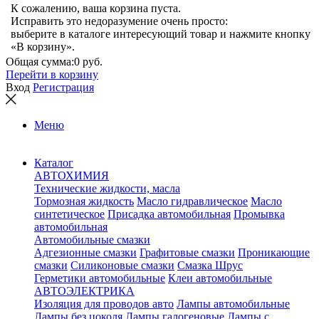
К сожалению, ваша корзина пуста.
Исправить это недоразумение очень просто:
выберите в каталоге интересующий товар и нажмите кнопку
«В корзину».
Общая сумма:
0 руб.
Перейти в корзину
Вход
Регистрация
Меню
Каталог
АВТОХИМИЯ
Технические жидкости, масла
Тормозная жидкость
Масло гидравлическое
Масло
синтетическое
Присадка автомобильная
Промывка
автомобильная
Автомобильные смазки
Адгезионные смазки
Графитовые смазки
Проникающие
смазки
Силиконовые смазки
Смазка Шрус
Герметики автомобильные
Клеи автомобильные
АВТОЭЛЕКТРИКА
Изоляция для проводов авто
Лампы автомобильные
Лампы без цоколя
Лампы галогеновые
Лампы с