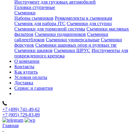
Инструмент для грузовых автомобилей
Головки ступичные
Съемники
Наборы съемников
Ремкомплекты к съемникам
Съемник для набора JTC
Съемники для ступиц
Съемники для тормозной системы
Съемники масляных
фильтров
Съемники подшипников
Съемники
сайлентблоков
Съемники универсальные
Съемники
форсунок
Съемники шаровых опор и рулевых тяг
Съемники шкивов
Съемники ШРУС
Инструменты для
поврежденного крепежа
О компании
Контакты
Как купить
Условия оплаты
Доставка
Сервис и гарантия
+7 (499) 741-49-62
+7 (905) 729-83-89
Главная
-