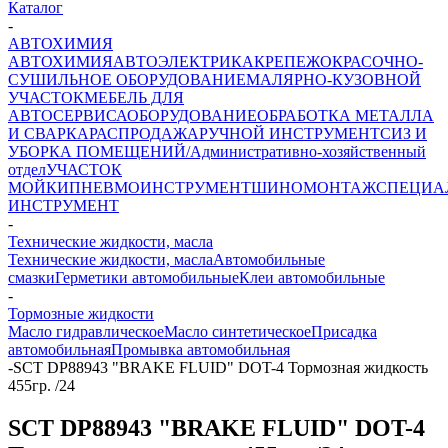
Каталог
-
АВТОХИМИЯ
АВТОХИМИЯ
АВТОЭЛЕКТРИКА
КРЕПЕЖ
ОКРАСОЧНО-
СУШИЛЬНОЕ ОБОРУДОВАНИЕ
МАЛЯРНО-КУЗОВНОЙ
УЧАСТОК
МЕБЕЛЬ ДЛЯ
АВТОСЕРВИСА
ОБОРУДОВАНИЕ
ОБРАБОТКА МЕТАЛЛА
И СВАРКА
РАСПРОДАЖА
РУЧНОЙ ИНСТРУМЕНТ
СИЗ И
УБОРКА ПОМЕЩЕНИЙ/Административно-хозяйственный
отдел
УЧАСТОК
МОЙКИ
ПНЕВМОИНСТРУМЕНТ
ШИНОМОНТАЖ
СПЕЦИА
ИНСТРУМЕНТ
-
Технические жидкости, масла
Технические жидкости, масла
Автомобильные
смазки
Герметики автомобильные
Клеи автомобильные
-
Тормозные жидкости
Масло гидравлическое
Масло синтетическое
Присадка
автомобильная
Промывка автомобильная
-
SCT DP88943 "BRAKE FLUID" DOT-4 Тормозная жидкость
455гр. /24
SCT DP88943 "BRAKE FLUID" DOT-4