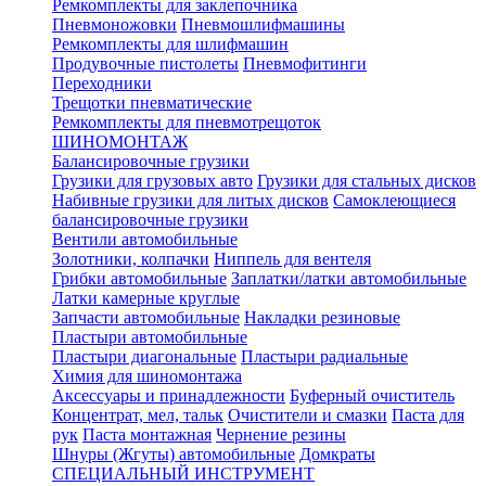
Ремкомплекты для заклепочника
Пневмоножовки
Пневмошлифмашины
Ремкомплекты для шлифмашин
Продувочные пистолеты
Пневмофитинги
Переходники
Трещотки пневматические
Ремкомплекты для пневмотрещоток
ШИНОМОНТАЖ
Балансировочные грузики
Грузики для грузовых авто
Грузики для стальных дисков
Набивные грузики для литых дисков
Самоклеющиеся
балансировочные грузики
Вентили автомобильные
Золотники, колпачки
Ниппель для вентеля
Грибки автомобильные
Заплатки/латки автомобильные
Латки камерные круглые
Запчасти автомобильные
Накладки резиновые
Пластыри автомобильные
Пластыри диагональные
Пластыри радиальные
Химия для шиномонтажа
Аксессуары и принадлежности
Буферный очиститель
Концентрат, мел, тальк
Очистители и смазки
Паста для
рук
Паста монтажная
Чернение резины
Шнуры (Жгуты) автомобильные
Домкраты
СПЕЦИАЛЬНЫЙ ИНСТРУМЕНТ