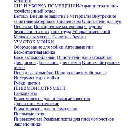
Молотки
СИЗ И УБОРКА ПОМЕЩЕНИЙ/Административно-
хозяйственный отдел
Ветошь
Внешние защитные материалы
Внутренние
защитные материалы
Диспенсеры
Очистители для рук
Перчатки
Протирочные материалы
Средства
безопасности и охраны труда
Уборка помещений
Мешки для мусора
Туалетная бумага
УЧАСТОК МОЙКИ
Оборудование для мойки
Автошампуни
Бесконтактная мойка
Воск автомобильный
Очистители для автомобиля
Для дисков
Для салона
Для стекол
Очистка битумных
пятен
Пена для автомойки
Полироли автомобильные
Инструмент для мойки
Губки, щетки
ПНЕВМОИНСТРУМЕНТ
Гайковерты
Ремкомплекты для пневмогайковертов
Дрели пневматические
Ремкомплекты для пневмодрели
Пневмомолотки
Пневмозубила
Ремкомплекты для пневмомолотков
Заклепочники