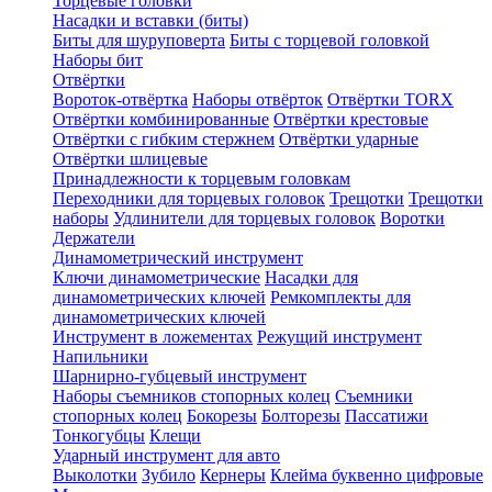
Торцевые головки
Насадки и вставки (биты)
Биты для шуруповерта
Биты с торцевой головкой
Наборы бит
Отвёртки
Вороток-отвёртка
Наборы отвёрток
Отвёртки TORX
Отвёртки комбинированные
Отвёртки крестовые
Отвёртки с гибким стержнем
Отвёртки ударные
Отвёртки шлицевые
Принадлежности к торцевым головкам
Переходники для торцевых головок
Трещотки
Трещотки
наборы
Удлинители для торцевых головок
Воротки
Держатели
Динамометрический инструмент
Ключи динамометрические
Насадки для
динамометрических ключей
Ремкомплекты для
динамометрических ключей
Инструмент в ложементах
Режущий инструмент
Напильники
Шарнирно-губцевый инструмент
Наборы съемников стопорных колец
Съемники
стопорных колец
Бокорезы
Болторезы
Пассатижи
Тонкогубцы
Клещи
Ударный инструмент для авто
Выколотки
Зубило
Кернеры
Клейма буквенно цифровые