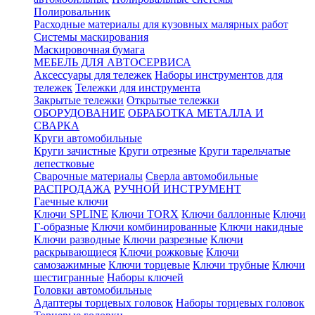
Полировальник
Расходные материалы для кузовных малярных работ
Системы маскирования
Маскировочная бумага
МЕБЕЛЬ ДЛЯ АВТОСЕРВИСА
Аксессуары для тележек
Наборы инструментов для
тележек
Тележки для инструмента
Закрытые тележки
Открытые тележки
ОБОРУДОВАНИЕ
ОБРАБОТКА МЕТАЛЛА И
СВАРКА
Круги автомобильные
Круги зачистные
Круги отрезные
Круги тарельчатые
лепестковые
Сварочные материалы
Сверла автомобильные
РАСПРОДАЖА
РУЧНОЙ ИНСТРУМЕНТ
Гаечные ключи
Ключи SPLINE
Ключи TORX
Ключи баллонные
Ключи
Г-образные
Ключи комбинированные
Ключи накидные
Ключи разводные
Ключи разрезные
Ключи
раскрывающиеся
Ключи рожковые
Ключи
самозажимные
Ключи торцевые
Ключи трубные
Ключи
шестигранные
Наборы ключей
Головки автомобильные
Адаптеры торцевых головок
Наборы торцевых головок