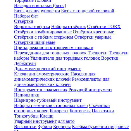
Торцевые головки
Насадки и вставки (биты)
Биты для шуруповерта
Биты с торцевой головкой
Наборы бит
Отвёртки
Вороток-отвёртка
Наборы отвёрток
Отвёртки TORX
Отвёртки комбинированные
Отвёртки крестовые
Отвёртки с гибким стержнем
Отвёртки ударные
Отвёртки шлицевые
Принадлежности к торцевым головкам
Переходники для торцевых головок
Трещотки
Трещотки
наборы
Удлинители для торцевых головок
Воротки
Держатели
Динамометрический инструмент
Ключи динамометрические
Насадки для
динамометрических ключей
Ремкомплекты для
динамометрических ключей
Инструмент в ложементах
Режущий инструмент
Напильники
Шарнирно-губцевый инструмент
Наборы съемников стопорных колец
Съемники
стопорных колец
Бокорезы
Болторезы
Пассатижи
Тонкогубцы
Клещи
Ударный инструмент для авто
Выколотки
Зубило
Кернеры
Клейма буквенно цифровые