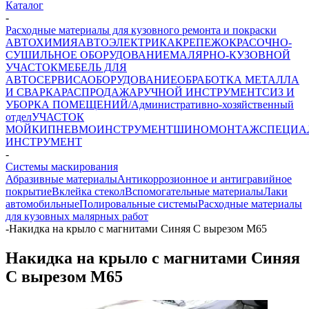
Каталог
-
Расходные материалы для кузовного ремонта и покраски
АВТОХИМИЯ
АВТОЭЛЕКТРИКА
КРЕПЕЖ
ОКРАСОЧНО-
СУШИЛЬНОЕ ОБОРУДОВАНИЕ
МАЛЯРНО-КУЗОВНОЙ
УЧАСТОК
МЕБЕЛЬ ДЛЯ
АВТОСЕРВИСА
ОБОРУДОВАНИЕ
ОБРАБОТКА МЕТАЛЛА
И СВАРКА
РАСПРОДАЖА
РУЧНОЙ ИНСТРУМЕНТ
СИЗ И
УБОРКА ПОМЕЩЕНИЙ/Административно-хозяйственный
отдел
УЧАСТОК
МОЙКИ
ПНЕВМОИНСТРУМЕНТ
ШИНОМОНТАЖ
СПЕЦИА
ИНСТРУМЕНТ
-
Системы маскирования
Абразивные материалы
Антикоррозионное и антигравийное
покрытие
Вклейка стекол
Вспомогательные материалы
Лаки
автомобильные
Полировальные системы
Расходные материалы
для кузовных малярных работ
-
Накидка на крыло с магнитами Синяя С вырезом M65
Накидка на крыло с магнитами Синяя
С вырезом M65