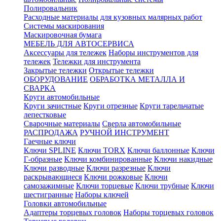
Полировальник
Расходные материалы для кузовных малярных работ
Системы маскирования
Маскировочная бумага
МЕБЕЛЬ ДЛЯ АВТОСЕРВИСА
Аксессуары для тележек
Наборы инструментов для
тележек
Тележки для инструмента
Закрытые тележки
Открытые тележки
ОБОРУДОВАНИЕ
ОБРАБОТКА МЕТАЛЛА И
СВАРКА
Круги автомобильные
Круги зачистные
Круги отрезные
Круги тарельчатые
лепестковые
Сварочные материалы
Сверла автомобильные
РАСПРОДАЖА
РУЧНОЙ ИНСТРУМЕНТ
Гаечные ключи
Ключи SPLINE
Ключи TORX
Ключи баллонные
Ключи
Г-образные
Ключи комбинированные
Ключи накидные
Ключи разводные
Ключи разрезные
Ключи
раскрывающиеся
Ключи рожковые
Ключи
самозажимные
Ключи торцевые
Ключи трубные
Ключи
шестигранные
Наборы ключей
Головки автомобильные
Адаптеры торцевых головок
Наборы торцевых головок