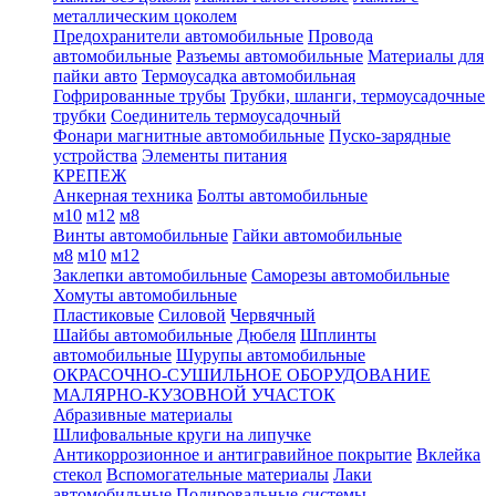
металлическим цоколем
Предохранители автомобильные
Провода
автомобильные
Разъемы автомобильные
Материалы для
пайки авто
Термоусадка автомобильная
Гофрированные трубы
Трубки, шланги, термоусадочные
трубки
Соединитель термоусадочный
Фонари магнитные автомобильные
Пуско-зарядные
устройства
Элементы питания
КРЕПЕЖ
Анкерная техника
Болты автомобильные
м10
м12
м8
Винты автомобильные
Гайки автомобильные
м8
м10
м12
Заклепки автомобильные
Саморезы автомобильные
Хомуты автомобильные
Пластиковые
Силовой
Червячный
Шайбы автомобильные
Дюбеля
Шплинты
автомобильные
Шурупы автомобильные
ОКРАСОЧНО-СУШИЛЬНОЕ ОБОРУДОВАНИЕ
МАЛЯРНО-КУЗОВНОЙ УЧАСТОК
Абразивные материалы
Шлифовальные круги на липучке
Антикоррозионное и антигравийное покрытие
Вклейка
стекол
Вспомогательные материалы
Лаки
автомобильные
Полировальные системы