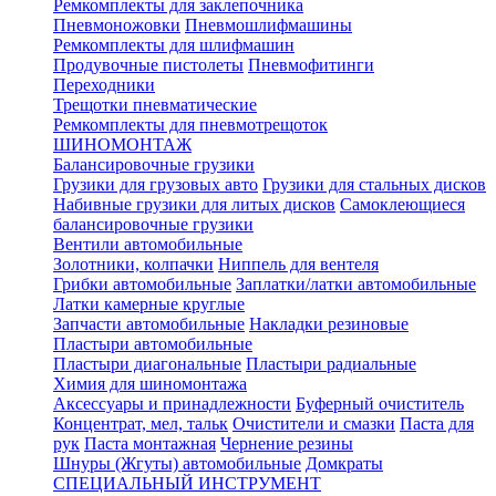
Ремкомплекты для заклепочника
Пневмоножовки
Пневмошлифмашины
Ремкомплекты для шлифмашин
Продувочные пистолеты
Пневмофитинги
Переходники
Трещотки пневматические
Ремкомплекты для пневмотрещоток
ШИНОМОНТАЖ
Балансировочные грузики
Грузики для грузовых авто
Грузики для стальных дисков
Набивные грузики для литых дисков
Самоклеющиеся
балансировочные грузики
Вентили автомобильные
Золотники, колпачки
Ниппель для вентеля
Грибки автомобильные
Заплатки/латки автомобильные
Латки камерные круглые
Запчасти автомобильные
Накладки резиновые
Пластыри автомобильные
Пластыри диагональные
Пластыри радиальные
Химия для шиномонтажа
Аксессуары и принадлежности
Буферный очиститель
Концентрат, мел, тальк
Очистители и смазки
Паста для
рук
Паста монтажная
Чернение резины
Шнуры (Жгуты) автомобильные
Домкраты
СПЕЦИАЛЬНЫЙ ИНСТРУМЕНТ