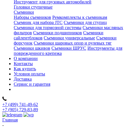
Инструмент для грузовых автомобилей
Головки ступичные
Съемники
Наборы съемников
Ремкомплекты к съемникам
Съемник для набора JTC
Съемники для ступиц
Съемники для тормозной системы
Съемники масляных
фильтров
Съемники подшипников
Съемники
сайлентблоков
Съемники универсальные
Съемники
форсунок
Съемники шаровых опор и рулевых тяг
Съемники шкивов
Съемники ШРУС
Инструменты для
поврежденного крепежа
О компании
Контакты
Как купить
Условия оплаты
Доставка
Сервис и гарантия
+7 (499) 741-49-62
+7 (905) 729-83-89
Главная
-