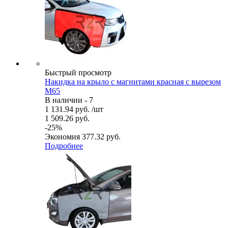
Быстрый просмотр
Накидка на крыло с магнитами красная с вырезом
М65
В наличии - 7
1 131.94
руб.
/шт
1 509.26
руб.
-
25
%
Экономия
377.32
руб.
Подробнее