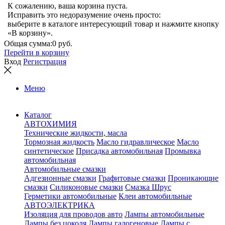
К сожалению, ваша корзина пуста.
Исправить это недоразумение очень просто:
выберите в каталоге интересующий товар и нажмите кнопку
«В корзину».
Общая сумма:
0 руб.
Перейти в корзину
Вход
Регистрация
Меню
Каталог
АВТОХИМИЯ
Технические жидкости, масла
Тормозная жидкость
Масло гидравлическое
Масло
синтетическое
Присадка автомобильная
Промывка
автомобильная
Автомобильные смазки
Адгезионные смазки
Графитовые смазки
Проникающие
смазки
Силиконовые смазки
Смазка Шрус
Герметики автомобильные
Клеи автомобильные
АВТОЭЛЕКТРИКА
Изоляция для проводов авто
Лампы автомобильные
Лампы без цоколя
Лампы галогеновые
Лампы с