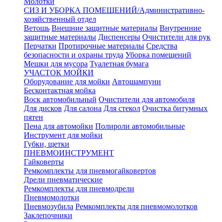
Молотки
СИЗ И УБОРКА ПОМЕЩЕНИЙ/Административно-
хозяйственный отдел
Ветошь
Внешние защитные материалы
Внутренние
защитные материалы
Диспенсеры
Очистители для рук
Перчатки
Протирочные материалы
Средства
безопасности и охраны труда
Уборка помещений
Мешки для мусора
Туалетная бумага
УЧАСТОК МОЙКИ
Оборудование для мойки
Автошампуни
Бесконтактная мойка
Воск автомобильный
Очистители для автомобиля
Для дисков
Для салона
Для стекол
Очистка битумных
пятен
Пена для автомойки
Полироли автомобильные
Инструмент для мойки
Губки, щетки
ПНЕВМОИНСТРУМЕНТ
Гайковерты
Ремкомплекты для пневмогайковертов
Дрели пневматические
Ремкомплекты для пневмодрели
Пневмомолотки
Пневмозубила
Ремкомплекты для пневмомолотков
Заклепочники