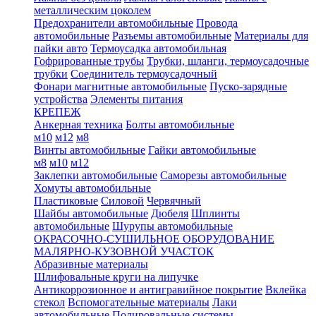
металлическим цоколем
Предохранители автомобильные
Провода
автомобильные
Разъемы автомобильные
Материалы для
пайки авто
Термоусадка автомобильная
Гофрированные трубы
Трубки, шланги, термоусадочные
трубки
Соединитель термоусадочный
Фонари магнитные автомобильные
Пуско-зарядные
устройства
Элементы питания
КРЕПЕЖ
Анкерная техника
Болты автомобильные
м10
м12
м8
Винты автомобильные
Гайки автомобильные
м8
м10
м12
Заклепки автомобильные
Саморезы автомобильные
Хомуты автомобильные
Пластиковые
Силовой
Червячный
Шайбы автомобильные
Дюбеля
Шплинты
автомобильные
Шурупы автомобильные
ОКРАСОЧНО-СУШИЛЬНОЕ ОБОРУДОВАНИЕ
МАЛЯРНО-КУЗОВНОЙ УЧАСТОК
Абразивные материалы
Шлифовальные круги на липучке
Антикоррозионное и антигравийное покрытие
Вклейка
стекол
Вспомогательные материалы
Лаки
автомобильные
Полировальные системы