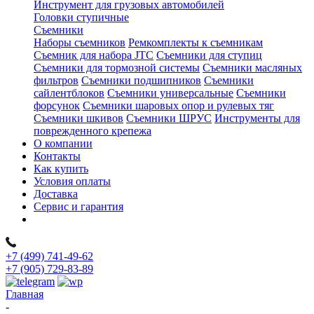
Инструмент для грузовых автомобилей
Головки ступичные
Съемники
Наборы съемников
Ремкомплекты к съемникам
Съемник для набора JTC
Съемники для ступиц
Съемники для тормозной системы
Съемники масляных
фильтров
Съемники подшипников
Съемники
сайлентблоков
Съемники универсальные
Съемники
форсунок
Съемники шаровых опор и рулевых тяг
Съемники шкивов
Съемники ШРУС
Инструменты для
поврежденного крепежа
О компании
Контакты
Как купить
Условия оплаты
Доставка
Сервис и гарантия
+7 (499) 741-49-62
+7 (905) 729-83-89
Главная
-