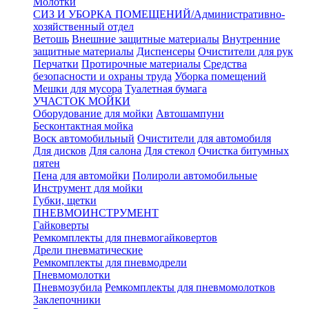
Молотки
СИЗ И УБОРКА ПОМЕЩЕНИЙ/Административно-
хозяйственный отдел
Ветошь
Внешние защитные материалы
Внутренние
защитные материалы
Диспенсеры
Очистители для рук
Перчатки
Протирочные материалы
Средства
безопасности и охраны труда
Уборка помещений
Мешки для мусора
Туалетная бумага
УЧАСТОК МОЙКИ
Оборудование для мойки
Автошампуни
Бесконтактная мойка
Воск автомобильный
Очистители для автомобиля
Для дисков
Для салона
Для стекол
Очистка битумных
пятен
Пена для автомойки
Полироли автомобильные
Инструмент для мойки
Губки, щетки
ПНЕВМОИНСТРУМЕНТ
Гайковерты
Ремкомплекты для пневмогайковертов
Дрели пневматические
Ремкомплекты для пневмодрели
Пневмомолотки
Пневмозубила
Ремкомплекты для пневмомолотков
Заклепочники