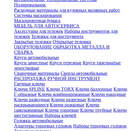
Полировальник
Расходные материалы для кузовных малярных работ
Системы маскирования
Маскировочная бумага
МЕБЕЛЬ ДЛЯ АВТОСЕРВИСА
Аксессуары для тележек
Наборы инструментов для
тележек
Тележки для инструмента
Закрытые тележки
Открытые тележки
ОБОРУДОВАНИЕ
ОБРАБОТКА МЕТАЛЛА И
СВАРКА
Круги автомобильные
Круги зачистные
Круги отрезные
Круги тарельчатые
лепестковые
Сварочные материалы
Сверла автомобильные
РАСПРОДАЖА
РУЧНОЙ ИНСТРУМЕНТ
Гаечные ключи
Ключи SPLINE
Ключи TORX
Ключи баллонные
Ключи
Г-образные
Ключи комбинированные
Ключи накидные
Ключи разводные
Ключи разрезные
Ключи
раскрывающиеся
Ключи рожковые
Ключи
самозажимные
Ключи торцевые
Ключи трубные
Ключи
шестигранные
Наборы ключей
Головки автомобильные
Адаптеры торцевых головок
Наборы торцевых головок