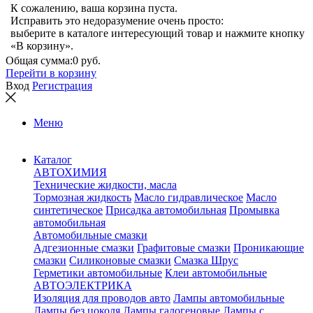
К сожалению, ваша корзина пуста.
Исправить это недоразумение очень просто:
выберите в каталоге интересующий товар и нажмите кнопку
«В корзину».
Общая сумма:
0 руб.
Перейти в корзину
Вход
Регистрация
Меню
Каталог
АВТОХИМИЯ
Технические жидкости, масла
Тормозная жидкость
Масло гидравлическое
Масло
синтетическое
Присадка автомобильная
Промывка
автомобильная
Автомобильные смазки
Адгезионные смазки
Графитовые смазки
Проникающие
смазки
Силиконовые смазки
Смазка Шрус
Герметики автомобильные
Клеи автомобильные
АВТОЭЛЕКТРИКА
Изоляция для проводов авто
Лампы автомобильные
Лампы без цоколя
Лампы галогеновые
Лампы с