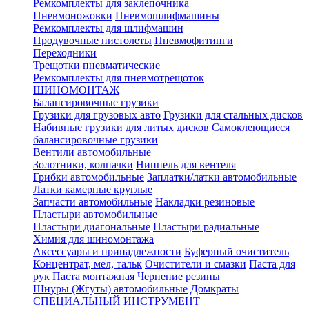
Ремкомплекты для заклепочника
Пневмоножовки
Пневмошлифмашины
Ремкомплекты для шлифмашин
Продувочные пистолеты
Пневмофитинги
Переходники
Трещотки пневматические
Ремкомплекты для пневмотрещоток
ШИНОМОНТАЖ
Балансировочные грузики
Грузики для грузовых авто
Грузики для стальных дисков
Набивные грузики для литых дисков
Самоклеющиеся
балансировочные грузики
Вентили автомобильные
Золотники, колпачки
Ниппель для вентеля
Грибки автомобильные
Заплатки/латки автомобильные
Латки камерные круглые
Запчасти автомобильные
Накладки резиновые
Пластыри автомобильные
Пластыри диагональные
Пластыри радиальные
Химия для шиномонтажа
Аксессуары и принадлежности
Буферный очиститель
Концентрат, мел, тальк
Очистители и смазки
Паста для
рук
Паста монтажная
Чернение резины
Шнуры (Жгуты) автомобильные
Домкраты
СПЕЦИАЛЬНЫЙ ИНСТРУМЕНТ