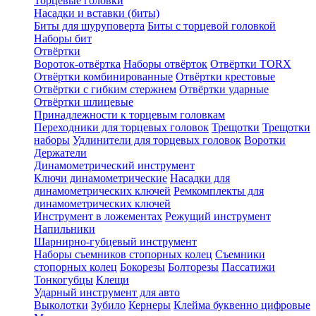
Торцевые головки
Насадки и вставки (биты)
Биты для шуруповерта
Биты с торцевой головкой
Наборы бит
Отвёртки
Вороток-отвёртка
Наборы отвёрток
Отвёртки TORX
Отвёртки комбинированные
Отвёртки крестовые
Отвёртки с гибким стержнем
Отвёртки ударные
Отвёртки шлицевые
Принадлежности к торцевым головкам
Переходники для торцевых головок
Трещотки
Трещотки
наборы
Удлинители для торцевых головок
Воротки
Держатели
Динамометрический инструмент
Ключи динамометрические
Насадки для
динамометрических ключей
Ремкомплекты для
динамометрических ключей
Инструмент в ложементах
Режущий инструмент
Напильники
Шарнирно-губцевый инструмент
Наборы съемников стопорных колец
Съемники
стопорных колец
Бокорезы
Болторезы
Пассатижи
Тонкогубцы
Клещи
Ударный инструмент для авто
Выколотки
Зубило
Кернеры
Клейма буквенно цифровые