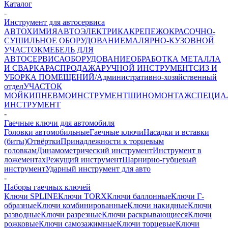
Каталог
-
Инструмент для автосервиса
АВТОХИМИЯ
АВТОЭЛЕКТРИКА
КРЕПЕЖ
ОКРАСОЧНО-
СУШИЛЬНОЕ ОБОРУДОВАНИЕ
МАЛЯРНО-КУЗОВНОЙ
УЧАСТОК
МЕБЕЛЬ ДЛЯ
АВТОСЕРВИСА
ОБОРУДОВАНИЕ
ОБРАБОТКА МЕТАЛЛА
И СВАРКА
РАСПРОДАЖА
РУЧНОЙ ИНСТРУМЕНТ
СИЗ И
УБОРКА ПОМЕЩЕНИЙ/Административно-хозяйственный
отдел
УЧАСТОК
МОЙКИ
ПНЕВМОИНСТРУМЕНТ
ШИНОМОНТАЖ
СПЕЦИА
ИНСТРУМЕНТ
-
Гаечные ключи для автомобиля
Головки автомобильные
Гаечные ключи
Насадки и вставки
(биты)
Отвёртки
Принадлежности к торцевым
головкам
Динамометрический инструмент
Инструмент в
ложементах
Режущий инструмент
Шарнирно-губцевый
инструмент
Ударный инструмент для авто
-
Наборы гаечных ключей
Ключи SPLINE
Ключи TORX
Ключи баллонные
Ключи Г-
образные
Ключи комбинированные
Ключи накидные
Ключи
разводные
Ключи разрезные
Ключи раскрывающиеся
Ключи
рожковые
Ключи самозажимные
Ключи торцевые
Ключи