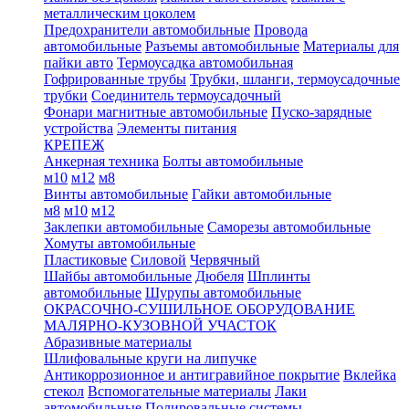
металлическим цоколем
Предохранители автомобильные
Провода
автомобильные
Разъемы автомобильные
Материалы для
пайки авто
Термоусадка автомобильная
Гофрированные трубы
Трубки, шланги, термоусадочные
трубки
Соединитель термоусадочный
Фонари магнитные автомобильные
Пуско-зарядные
устройства
Элементы питания
КРЕПЕЖ
Анкерная техника
Болты автомобильные
м10
м12
м8
Винты автомобильные
Гайки автомобильные
м8
м10
м12
Заклепки автомобильные
Саморезы автомобильные
Хомуты автомобильные
Пластиковые
Силовой
Червячный
Шайбы автомобильные
Дюбеля
Шплинты
автомобильные
Шурупы автомобильные
ОКРАСОЧНО-СУШИЛЬНОЕ ОБОРУДОВАНИЕ
МАЛЯРНО-КУЗОВНОЙ УЧАСТОК
Абразивные материалы
Шлифовальные круги на липучке
Антикоррозионное и антигравийное покрытие
Вклейка
стекол
Вспомогательные материалы
Лаки
автомобильные
Полировальные системы