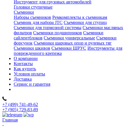
Инструмент для грузовых автомобилей
Головки ступичные
Съемники
Наборы съемников
Ремкомплекты к съемникам
Съемник для набора JTC
Съемники для ступиц
Съемники для тормозной системы
Съемники масляных
фильтров
Съемники подшипников
Съемники
сайлентблоков
Съемники универсальные
Съемники
форсунок
Съемники шаровых опор и рулевых тяг
Съемники шкивов
Съемники ШРУС
Инструменты для
поврежденного крепежа
О компании
Контакты
Как купить
Условия оплаты
Доставка
Сервис и гарантия
+7 (499) 741-49-62
+7 (905) 729-83-89
Главная
-