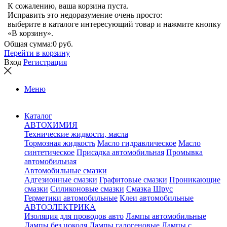
К сожалению, ваша корзина пуста.
Исправить это недоразумение очень просто:
выберите в каталоге интересующий товар и нажмите кнопку
«В корзину».
Общая сумма:
0 руб.
Перейти в корзину
Вход
Регистрация
Меню
Каталог
АВТОХИМИЯ
Технические жидкости, масла
Тормозная жидкость
Масло гидравлическое
Масло
синтетическое
Присадка автомобильная
Промывка
автомобильная
Автомобильные смазки
Адгезионные смазки
Графитовые смазки
Проникающие
смазки
Силиконовые смазки
Смазка Шрус
Герметики автомобильные
Клеи автомобильные
АВТОЭЛЕКТРИКА
Изоляция для проводов авто
Лампы автомобильные
Лампы без цоколя
Лампы галогеновые
Лампы с