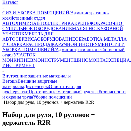
Каталог
-
СИЗ И УБОРКА ПОМЕЩЕНИЙ/Административно-
хозяйственный отдел
АВТОХИМИЯ
АВТОЭЛЕКТРИКА
КРЕПЕЖ
ОКРАСОЧНО-
СУШИЛЬНОЕ ОБОРУДОВАНИЕ
МАЛЯРНО-КУЗОВНОЙ
УЧАСТОК
МЕБЕЛЬ ДЛЯ
АВТОСЕРВИСА
ОБОРУДОВАНИЕ
ОБРАБОТКА МЕТАЛЛА
И СВАРКА
РАСПРОДАЖА
РУЧНОЙ ИНСТРУМЕНТ
СИЗ И
УБОРКА ПОМЕЩЕНИЙ/Административно-хозяйственный
отдел
УЧАСТОК
МОЙКИ
ПНЕВМОИНСТРУМЕНТ
ШИНОМОНТАЖ
СПЕЦИА
ИНСТРУМЕНТ
-
Внутренние защитные материалы
Ветошь
Внешние защитные
материалы
Диспенсеры
Очистители для
рук
Перчатки
Протирочные материалы
Средства безопасности
и охраны труда
Уборка помещений
-
Набор для руля, 10 рулонов + держатель R2R
Набор для руля, 10 рулонов +
держатель R2R