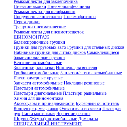
Ремкомплекты для заклепочника
Пневмоножовки
Пневмошлифмашины
Ремкомплекты для шлифмашин
Продувочные пистолеты
Пневмофитинги
Переходники
Трещотки пневматические
Ремкомплекты для пневмотрещоток
ШИНОМОНТАЖ
Балансировочные грузики
Грузики для грузовых авто
Грузики для стальных дисков
Набивные грузики для литых дисков
Самоклеющиеся
балансировочные грузики
Вентили автомобильные
Золотники, колпачки
Ниппель для вентеля
Грибки автомобильные
Заплатки/латки автомобильные
Латки камерные круглые
Запчасти автомобильные
Накладки резиновые
Пластыри автомобильные
Пластыри диагональные
Пластыри радиальные
Химия для шиномонтажа
Аксессуары и принадлежности
Буферный очиститель
Концентрат, мел, тальк
Очистители и смазки
Паста для
рук
Паста монтажная
Чернение резины
Шнуры (Жгуты) автомобильные
Домкраты
СПЕЦИАЛЬНЫЙ ИНСТРУМЕНТ