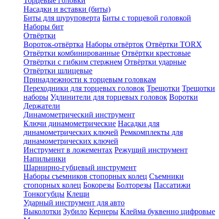
Торцевые головки
Насадки и вставки (биты)
Биты для шуруповерта
Биты с торцевой головкой
Наборы бит
Отвёртки
Вороток-отвёртка
Наборы отвёрток
Отвёртки TORX
Отвёртки комбинированные
Отвёртки крестовые
Отвёртки с гибким стержнем
Отвёртки ударные
Отвёртки шлицевые
Принадлежности к торцевым головкам
Переходники для торцевых головок
Трещотки
Трещотки
наборы
Удлинители для торцевых головок
Воротки
Держатели
Динамометрический инструмент
Ключи динамометрические
Насадки для
динамометрических ключей
Ремкомплекты для
динамометрических ключей
Инструмент в ложементах
Режущий инструмент
Напильники
Шарнирно-губцевый инструмент
Наборы съемников стопорных колец
Съемники
стопорных колец
Бокорезы
Болторезы
Пассатижи
Тонкогубцы
Клещи
Ударный инструмент для авто
Выколотки
Зубило
Кернеры
Клейма буквенно цифровые