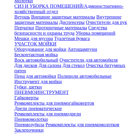
Молотки
СИЗ И УБОРКА ПОМЕЩЕНИЙ/Административно-
хозяйственный отдел
Ветошь
Внешние защитные материалы
Внутренние
защитные материалы
Диспенсеры
Очистители для рук
Перчатки
Протирочные материалы
Средства
безопасности и охраны труда
Уборка помещений
Мешки для мусора
Туалетная бумага
УЧАСТОК МОЙКИ
Оборудование для мойки
Автошампуни
Бесконтактная мойка
Воск автомобильный
Очистители для автомобиля
Для дисков
Для салона
Для стекол
Очистка битумных
пятен
Пена для автомойки
Полироли автомобильные
Инструмент для мойки
Губки, щетки
ПНЕВМОИНСТРУМЕНТ
Гайковерты
Ремкомплекты для пневмогайковертов
Дрели пневматические
Ремкомплекты для пневмодрели
Пневмомолотки
Пневмозубила
Ремкомплекты для пневмомолотков
Заклепочники