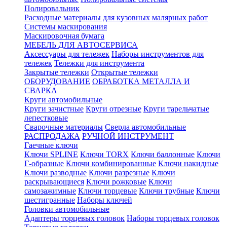
Полировальник
Расходные материалы для кузовных малярных работ
Системы маскирования
Маскировочная бумага
МЕБЕЛЬ ДЛЯ АВТОСЕРВИСА
Аксессуары для тележек
Наборы инструментов для
тележек
Тележки для инструмента
Закрытые тележки
Открытые тележки
ОБОРУДОВАНИЕ
ОБРАБОТКА МЕТАЛЛА И
СВАРКА
Круги автомобильные
Круги зачистные
Круги отрезные
Круги тарельчатые
лепестковые
Сварочные материалы
Сверла автомобильные
РАСПРОДАЖА
РУЧНОЙ ИНСТРУМЕНТ
Гаечные ключи
Ключи SPLINE
Ключи TORX
Ключи баллонные
Ключи
Г-образные
Ключи комбинированные
Ключи накидные
Ключи разводные
Ключи разрезные
Ключи
раскрывающиеся
Ключи рожковые
Ключи
самозажимные
Ключи торцевые
Ключи трубные
Ключи
шестигранные
Наборы ключей
Головки автомобильные
Адаптеры торцевых головок
Наборы торцевых головок