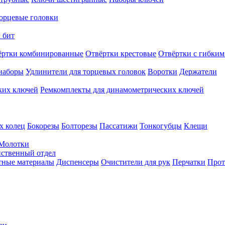
орцевые головки
 бит
ёртки комбинированные
Отвёртки крестовые
Отвёртки с гибким
наборы
Удлинители для торцевых головок
Воротки
Держатели
ких ключей
Ремкомплекты для динамометрических ключей
х колец
Бокорезы
Болторезы
Пассатижи
Тонкогубцы
Клещи
Молотки
твенный отдел
тные материалы
Диспенсеры
Очистители для рук
Перчатки
Прот