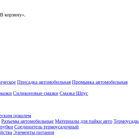
В корзину».
ическое
Присадка автомобильная
Промывка автомобильная
мазки
Силиконовые смазки
Смазка Шрус
еским цоколем
Разъемы автомобильные
Материалы для пайки авто
Термоусадк
трубки
Соединитель термоусадочный
ойства
Элементы питания