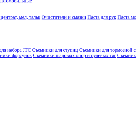
автомобильные
центрат, мел, тальк
Очистители и смазки
Паста для рук
Паста м
для набора JTC
Съемники для ступиц
Съемники для тормозной 
ники форсунок
Съемники шаровых опор и рулевых тяг
Съемник