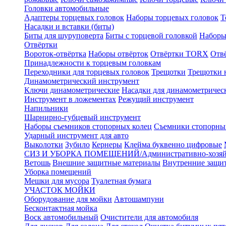
Головки автомобильные
Адаптеры торцевых головок
Наборы торцевых головок
Т
Насадки и вставки (биты)
Биты для шуруповерта
Биты с торцевой головкой
Наборы
Отвёртки
Вороток-отвёртка
Наборы отвёрток
Отвёртки TORX
Отв
Принадлежности к торцевым головкам
Переходники для торцевых головок
Трещотки
Трещотки 
Динамометрический инструмент
Ключи динамометрические
Насадки для динамометричес
Инструмент в ложементах
Режущий инструмент
Напильники
Шарнирно-губцевый инструмент
Наборы съемников стопорных колец
Съемники стопорны
Ударный инструмент для авто
Выколотки
Зубило
Кернеры
Клейма буквенно цифровые
СИЗ И УБОРКА ПОМЕЩЕНИЙ/Административно-хозяйс
Ветошь
Внешние защитные материалы
Внутренние защи
Уборка помещений
Мешки для мусора
Туалетная бумага
УЧАСТОК МОЙКИ
Оборудование для мойки
Автошампуни
Бесконтактная мойка
Воск автомобильный
Очистители для автомобиля