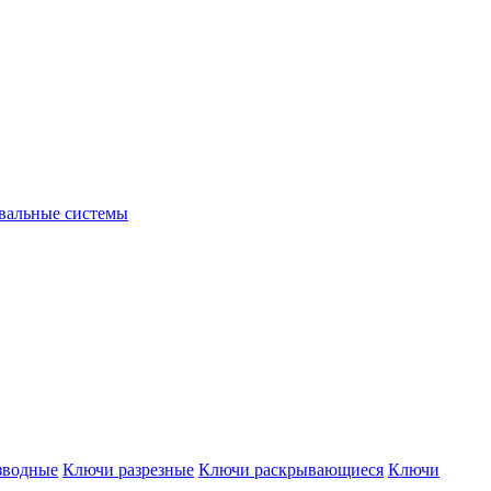
вальные системы
зводные
Ключи разрезные
Ключи раскрывающиеся
Ключи