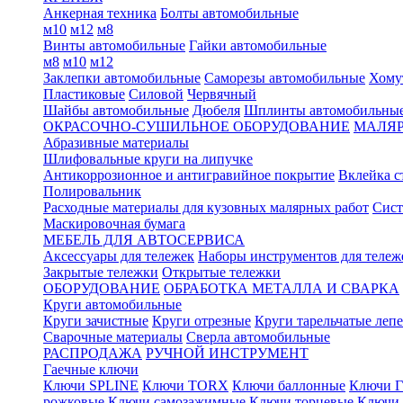
Анкерная техника
Болты автомобильные
м10
м12
м8
Винты автомобильные
Гайки автомобильные
м8
м10
м12
Заклепки автомобильные
Саморезы автомобильные
Хому
Пластиковые
Силовой
Червячный
Шайбы автомобильные
Дюбеля
Шплинты автомобильны
ОКРАСОЧНО-СУШИЛЬНОЕ ОБОРУДОВАНИЕ
МАЛЯР
Абразивные материалы
Шлифовальные круги на липучке
Антикоррозионное и антигравийное покрытие
Вклейка с
Полировальник
Расходные материалы для кузовных малярных работ
Сист
Маскировочная бумага
МЕБЕЛЬ ДЛЯ АВТОСЕРВИСА
Аксессуары для тележек
Наборы инструментов для тележ
Закрытые тележки
Открытые тележки
ОБОРУДОВАНИЕ
ОБРАБОТКА МЕТАЛЛА И СВАРКА
Круги автомобильные
Круги зачистные
Круги отрезные
Круги тарельчатые леп
Сварочные материалы
Сверла автомобильные
РАСПРОДАЖА
РУЧНОЙ ИНСТРУМЕНТ
Гаечные ключи
Ключи SPLINE
Ключи TORX
Ключи баллонные
Ключи Г
рожковые
Ключи самозажимные
Ключи торцевые
Ключи 