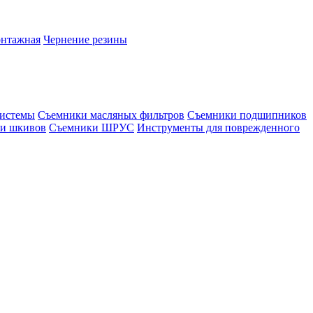
онтажная
Чернение резины
системы
Съемники масляных фильтров
Съемники подшипников
и шкивов
Съемники ШРУС
Инструменты для поврежденного