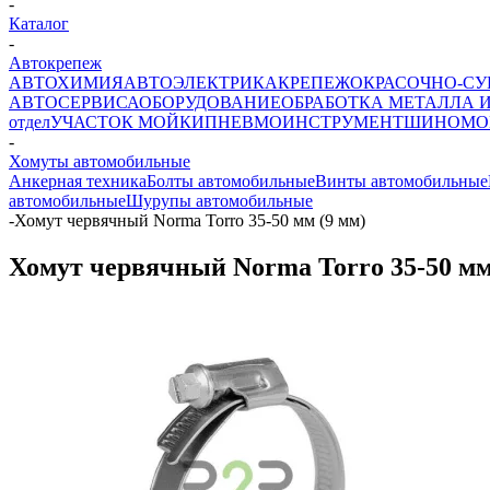
-
Каталог
-
Автокрепеж
АВТОХИМИЯ
АВТОЭЛЕКТРИКА
КРЕПЕЖ
ОКРАСОЧНО-СУ
АВТОСЕРВИСА
ОБОРУДОВАНИЕ
ОБРАБОТКА МЕТАЛЛА 
отдел
УЧАСТОК МОЙКИ
ПНЕВМОИНСТРУМЕНТ
ШИНОМО
-
Хомуты автомобильные
Анкерная техника
Болты автомобильные
Винты автомобильные
автомобильные
Шурупы автомобильные
-
Хомут червячный Norma Torro 35-50 мм (9 мм)
Хомут червячный Norma Torro 35-50 мм