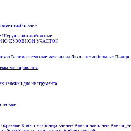
ты автомобильные
е
Шурупы автомобильные
НО-КУЗОВНОЙ УЧАСТОК
текол
Вспомогательные материалы
Лаки автомобильные
Полиро
емы маскирования
ек
Тележки для инструмента
естковые
-образные
Ключи комбинированные
Ключи накидные
Ключи ра
трубные
Ключи шестигранные
Наборы ключей