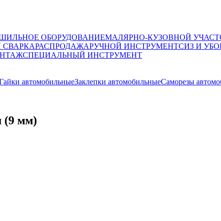
ШИЛЬНОЕ ОБОРУДОВАНИЕ
МАЛЯРНО-КУЗОВНОЙ УЧАСТ
И СВАРКА
РАСПРОДАЖА
РУЧНОЙ ИНСТРУМЕНТ
СИЗ И УБО
НТАЖ
СПЕЦИАЛЬНЫЙ ИНСТРУМЕНТ
Гайки автомобильные
Заклепки автомобильные
Саморезы автом
 (9 мм)