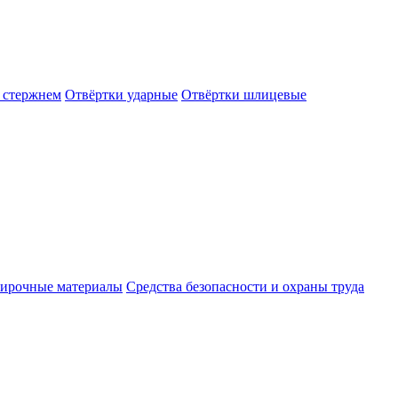
 стержнем
Отвёртки ударные
Отвёртки шлицевые
ирочные материалы
Средства безопасности и охраны труда