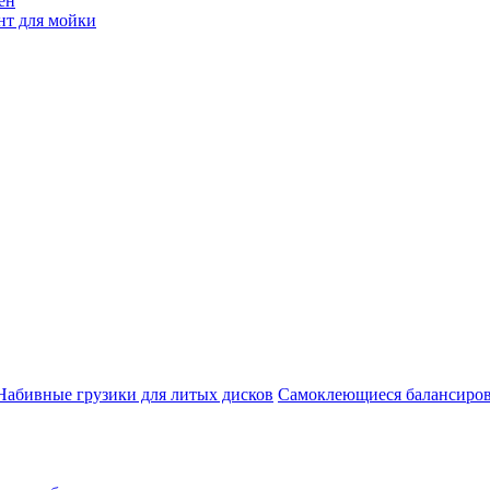
ен
нт для мойки
Набивные грузики для литых дисков
Самоклеющиеся балансиров