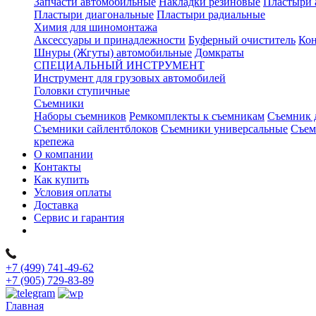
Запчасти автомобильные
Накладки резиновые
Пластыри 
Пластыри диагональные
Пластыри радиальные
Химия для шиномонтажа
Аксессуары и принадлежности
Буферный очиститель
Кон
Шнуры (Жгуты) автомобильные
Домкраты
СПЕЦИАЛЬНЫЙ ИНСТРУМЕНТ
Инструмент для грузовых автомобилей
Головки ступичные
Съемники
Наборы съемников
Ремкомплекты к съемникам
Съемник 
Съемники сайлентблоков
Съемники универсальные
Съем
крепежа
О компании
Контакты
Как купить
Условия оплаты
Доставка
Сервис и гарантия
+7 (499) 741-49-62
+7 (905) 729-83-89
Главная