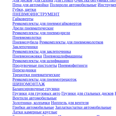
Для дисков
Для салона
Для стекол
Очистка битумных пят
Пена для автомойки
Полироли автомобильные
Инструме
Губки, щетки
ПНЕВМОИНСТРУМЕНТ
Гайковерты
Ремкомплекты для пневмогайковертов
Дрели пневматические
Ремкомплекты для пневмодрели
Пневмомолотки
Пневмозубила
Ремкомплекты для пневмомолотков
Заклепочники
Ремкомплекты для заклепочника
Пневмоножовки
Пневмошлифмашины
Ремкомплекты для шлифмашин
Продувочные пистолеты
Пневмофитинги
Переходники
Трещотки пневматические
Ремкомплекты для пневмотрещоток
ШИНОМОНТАЖ
Балансировочные грузики
Грузики для грузовых авто
Грузики для стальных дисков
Вентили автомобильные
Золотники, колпачки
Ниппель для вентеля
Грибки автомобильные
Заплатки/латки автомобильные
Латки камерные круглые