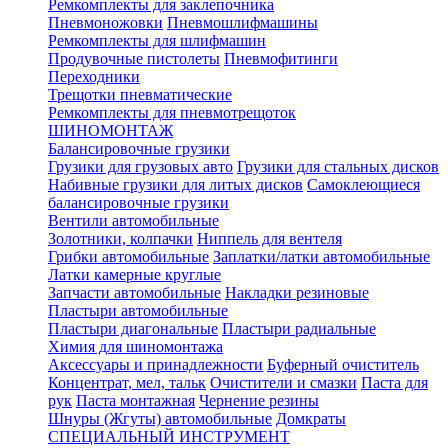
Ремкомплекты для заклепочника
Пневмоножовки
Пневмошлифмашины
Ремкомплекты для шлифмашин
Продувочные пистолеты
Пневмофитинги
Переходники
Трещотки пневматические
Ремкомплекты для пневмотрещоток
ШИНОМОНТАЖ
Балансировочные грузики
Грузики для грузовых авто
Грузики для стальных дисков
Набивные грузики для литых дисков
Самоклеющиеся
балансировочные грузики
Вентили автомобильные
Золотники, колпачки
Ниппель для вентеля
Грибки автомобильные
Заплатки/латки автомобильные
Латки камерные круглые
Запчасти автомобильные
Накладки резиновые
Пластыри автомобильные
Пластыри диагональные
Пластыри радиальные
Химия для шиномонтажа
Аксессуары и принадлежности
Буферный очиститель
Концентрат, мел, тальк
Очистители и смазки
Паста для
рук
Паста монтажная
Чернение резины
Шнуры (Жгуты) автомобильные
Домкраты
СПЕЦИАЛЬНЫЙ ИНСТРУМЕНТ