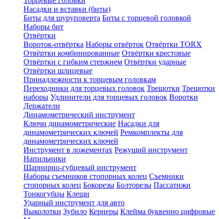
Торцевые головки
Насадки и вставки (биты)
Биты для шуруповерта
Биты с торцевой головкой
Наборы бит
Отвёртки
Вороток-отвёртка
Наборы отвёрток
Отвёртки TORX
Отвёртки комбинированные
Отвёртки крестовые
Отвёртки с гибким стержнем
Отвёртки ударные
Отвёртки шлицевые
Принадлежности к торцевым головкам
Переходники для торцевых головок
Трещотки
Трещотки
наборы
Удлинители для торцевых головок
Воротки
Держатели
Динамометрический инструмент
Ключи динамометрические
Насадки для
динамометрических ключей
Ремкомплекты для
динамометрических ключей
Инструмент в ложементах
Режущий инструмент
Напильники
Шарнирно-губцевый инструмент
Наборы съемников стопорных колец
Съемники
стопорных колец
Бокорезы
Болторезы
Пассатижи
Тонкогубцы
Клещи
Ударный инструмент для авто
Выколотки
Зубило
Кернеры
Клейма буквенно цифровые