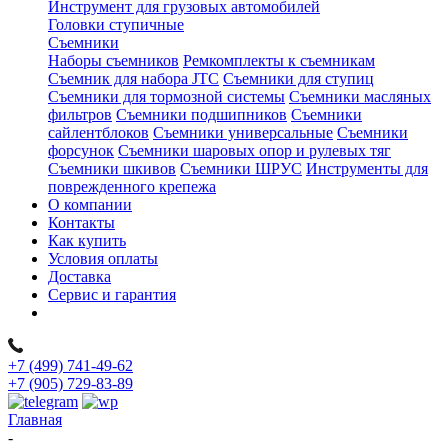
Инструмент для грузовых автомобилей
Головки ступичные
Съемники
Наборы съемников
Ремкомплекты к съемникам
Съемник для набора JTC
Съемники для ступиц
Съемники для тормозной системы
Съемники масляных
фильтров
Съемники подшипников
Съемники
сайлентблоков
Съемники универсальные
Съемники
форсунок
Съемники шаровых опор и рулевых тяг
Съемники шкивов
Съемники ШРУС
Инструменты для
поврежденного крепежа
О компании
Контакты
Как купить
Условия оплаты
Доставка
Сервис и гарантия
+7 (499) 741-49-62
+7 (905) 729-83-89
Главная
-