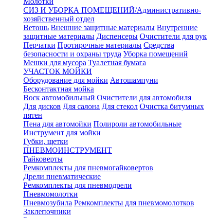
Молотки
СИЗ И УБОРКА ПОМЕЩЕНИЙ/Административно-
хозяйственный отдел
Ветошь
Внешние защитные материалы
Внутренние
защитные материалы
Диспенсеры
Очистители для рук
Перчатки
Протирочные материалы
Средства
безопасности и охраны труда
Уборка помещений
Мешки для мусора
Туалетная бумага
УЧАСТОК МОЙКИ
Оборудование для мойки
Автошампуни
Бесконтактная мойка
Воск автомобильный
Очистители для автомобиля
Для дисков
Для салона
Для стекол
Очистка битумных
пятен
Пена для автомойки
Полироли автомобильные
Инструмент для мойки
Губки, щетки
ПНЕВМОИНСТРУМЕНТ
Гайковерты
Ремкомплекты для пневмогайковертов
Дрели пневматические
Ремкомплекты для пневмодрели
Пневмомолотки
Пневмозубила
Ремкомплекты для пневмомолотков
Заклепочники