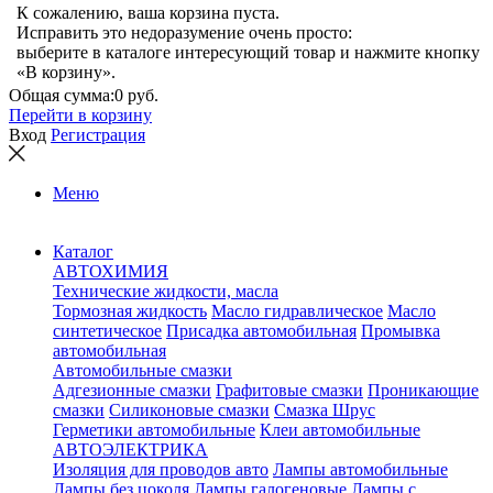
К сожалению, ваша корзина пуста.
Исправить это недоразумение очень просто:
выберите в каталоге интересующий товар и нажмите кнопку
«В корзину».
Общая сумма:
0 руб.
Перейти в корзину
Вход
Регистрация
Меню
Каталог
АВТОХИМИЯ
Технические жидкости, масла
Тормозная жидкость
Масло гидравлическое
Масло
синтетическое
Присадка автомобильная
Промывка
автомобильная
Автомобильные смазки
Адгезионные смазки
Графитовые смазки
Проникающие
смазки
Силиконовые смазки
Смазка Шрус
Герметики автомобильные
Клеи автомобильные
АВТОЭЛЕКТРИКА
Изоляция для проводов авто
Лампы автомобильные
Лампы без цоколя
Лампы галогеновые
Лампы с