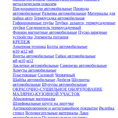
металлическим цоколем
Предохранители автомобильные
Провода
автомобильные
Разъемы автомобильные
Материалы для
пайки авто
Термоусадка автомобильная
Гофрированные трубы
Трубки, шланги, термоусадочные
трубки
Соединитель термоусадочный
Фонари магнитные автомобильные
Пуско-зарядные
устройства
Элементы питания
КРЕПЕЖ
Анкерная техника
Болты автомобильные
м10
м12
м8
Винты автомобильные
Гайки автомобильные
м8
м10
м12
Заклепки автомобильные
Саморезы автомобильные
Хомуты автомобильные
Пластиковые
Силовой
Червячный
Шайбы автомобильные
Дюбеля
Шплинты
автомобильные
Шурупы автомобильные
ОКРАСОЧНО-СУШИЛЬНОЕ ОБОРУДОВАНИЕ
МАЛЯРНО-КУЗОВНОЙ УЧАСТОК
Абразивные материалы
Шлифовальные круги на липучке
Антикоррозионное и антигравийное покрытие
Вклейка
стекол
Вспомогательные материалы
Лаки
автомобильные
Полировальные системы