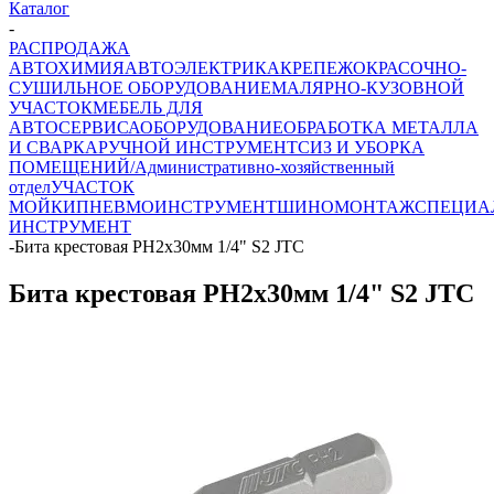
Каталог
-
РАСПРОДАЖА
АВТОХИМИЯ
АВТОЭЛЕКТРИКА
КРЕПЕЖ
ОКРАСОЧНО-
СУШИЛЬНОЕ ОБОРУДОВАНИЕ
МАЛЯРНО-КУЗОВНОЙ
УЧАСТОК
МЕБЕЛЬ ДЛЯ
АВТОСЕРВИСА
ОБОРУДОВАНИЕ
ОБРАБОТКА МЕТАЛЛА
И СВАРКА
РУЧНОЙ ИНСТРУМЕНТ
СИЗ И УБОРКА
ПОМЕЩЕНИЙ/Административно-хозяйственный
отдел
УЧАСТОК
МОЙКИ
ПНЕВМОИНСТРУМЕНТ
ШИНОМОНТАЖ
СПЕЦИА
ИНСТРУМЕНТ
-
Бита крестовая PH2х30мм 1/4" S2 JTC
Бита крестовая PH2х30мм 1/4" S2 JTC