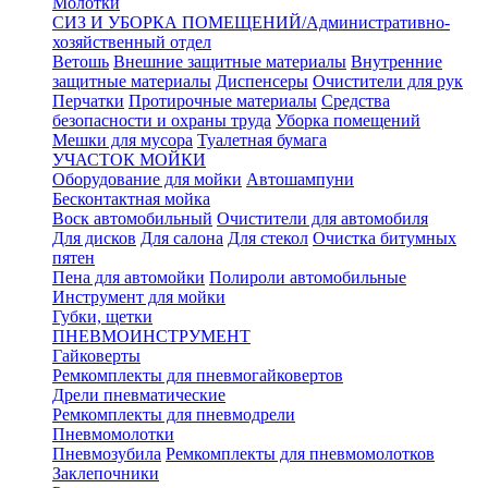
Молотки
СИЗ И УБОРКА ПОМЕЩЕНИЙ/Административно-
хозяйственный отдел
Ветошь
Внешние защитные материалы
Внутренние
защитные материалы
Диспенсеры
Очистители для рук
Перчатки
Протирочные материалы
Средства
безопасности и охраны труда
Уборка помещений
Мешки для мусора
Туалетная бумага
УЧАСТОК МОЙКИ
Оборудование для мойки
Автошампуни
Бесконтактная мойка
Воск автомобильный
Очистители для автомобиля
Для дисков
Для салона
Для стекол
Очистка битумных
пятен
Пена для автомойки
Полироли автомобильные
Инструмент для мойки
Губки, щетки
ПНЕВМОИНСТРУМЕНТ
Гайковерты
Ремкомплекты для пневмогайковертов
Дрели пневматические
Ремкомплекты для пневмодрели
Пневмомолотки
Пневмозубила
Ремкомплекты для пневмомолотков
Заклепочники