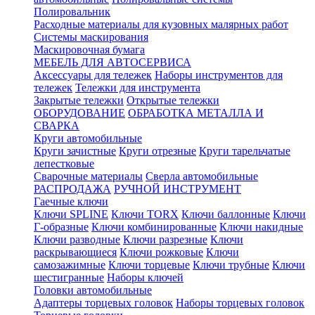
Полировальник
Расходные материалы для кузовных малярных работ
Системы маскирования
Маскировочная бумага
МЕБЕЛЬ ДЛЯ АВТОСЕРВИСА
Аксессуары для тележек
Наборы инструментов для
тележек
Тележки для инструмента
Закрытые тележки
Открытые тележки
ОБОРУДОВАНИЕ
ОБРАБОТКА МЕТАЛЛА И
СВАРКА
Круги автомобильные
Круги зачистные
Круги отрезные
Круги тарельчатые
лепестковые
Сварочные материалы
Сверла автомобильные
РАСПРОДАЖА
РУЧНОЙ ИНСТРУМЕНТ
Гаечные ключи
Ключи SPLINE
Ключи TORX
Ключи баллонные
Ключи
Г-образные
Ключи комбинированные
Ключи накидные
Ключи разводные
Ключи разрезные
Ключи
раскрывающиеся
Ключи рожковые
Ключи
самозажимные
Ключи торцевые
Ключи трубные
Ключи
шестигранные
Наборы ключей
Головки автомобильные
Адаптеры торцевых головок
Наборы торцевых головок