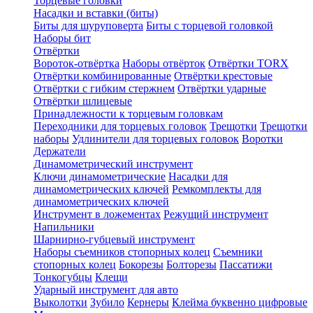
Торцевые головки
Насадки и вставки (биты)
Биты для шуруповерта
Биты с торцевой головкой
Наборы бит
Отвёртки
Вороток-отвёртка
Наборы отвёрток
Отвёртки TORX
Отвёртки комбинированные
Отвёртки крестовые
Отвёртки с гибким стержнем
Отвёртки ударные
Отвёртки шлицевые
Принадлежности к торцевым головкам
Переходники для торцевых головок
Трещотки
Трещотки
наборы
Удлинители для торцевых головок
Воротки
Держатели
Динамометрический инструмент
Ключи динамометрические
Насадки для
динамометрических ключей
Ремкомплекты для
динамометрических ключей
Инструмент в ложементах
Режущий инструмент
Напильники
Шарнирно-губцевый инструмент
Наборы съемников стопорных колец
Съемники
стопорных колец
Бокорезы
Болторезы
Пассатижи
Тонкогубцы
Клещи
Ударный инструмент для авто
Выколотки
Зубило
Кернеры
Клейма буквенно цифровые