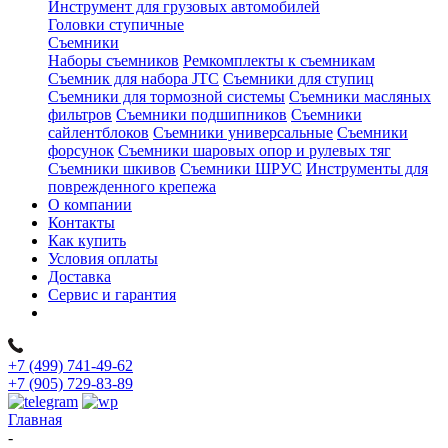
Инструмент для грузовых автомобилей
Головки ступичные
Съемники
Наборы съемников
Ремкомплекты к съемникам
Съемник для набора JTC
Съемники для ступиц
Съемники для тормозной системы
Съемники масляных
фильтров
Съемники подшипников
Съемники
сайлентблоков
Съемники универсальные
Съемники
форсунок
Съемники шаровых опор и рулевых тяг
Съемники шкивов
Съемники ШРУС
Инструменты для
поврежденного крепежа
О компании
Контакты
Как купить
Условия оплаты
Доставка
Сервис и гарантия
+7 (499) 741-49-62
+7 (905) 729-83-89
Главная
-