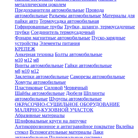
металлическим цоколем
Предохранители автомобильные
Провода
автомобильные
Разъемы автомобильные
Материалы для
пайки авто
Термоусадка автомобильная
Гофрированные трубы
Трубки, шланги, термоусадочные
трубки
Соединитель термоусадочный
Фонари магнитные автомобильные
Пуско-зарядные
устройства
Элементы питания
КРЕПЕЖ
Анкерная техника
Болты автомобильные
м10
м12
м8
Винты автомобильные
Гайки автомобильные
м8
м10
м12
Заклепки автомобильные
Саморезы автомобильные
Хомуты автомобильные
Пластиковые
Силовой
Червячный
Шайбы автомобильные
Дюбеля
Шплинты
автомобильные
Шурупы автомобильные
ОКРАСОЧНО-СУШИЛЬНОЕ ОБОРУДОВАНИЕ
МАЛЯРНО-КУЗОВНОЙ УЧАСТОК
Абразивные материалы
Шлифовальные круги на липучке
Антикоррозионное и антигравийное покрытие
Вклейка
стекол
Вспомогательные материалы
Лаки
автомобильные
Полировальные системы