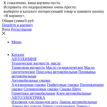
К сожалению, ваша корзина пуста.
Исправить это недоразумение очень просто:
выберите в каталоге интересующий товар и нажмите кнопку
«В корзину».
Общая сумма:
0 руб.
Перейти в корзину
Вход
Регистрация
Меню
Каталог
АВТОХИМИЯ
Технические жидкости, масла
Тормозная жидкость
Масло гидравлическое
Масло
синтетическое
Присадка автомобильная
Промывка
автомобильная
Автомобильные смазки
Адгезионные смазки
Графитовые смазки
Проникающие
смазки
Силиконовые смазки
Смазка Шрус
Герметики автомобильные
Клеи автомобильные
АВТОЭЛЕКТРИКА
Изоляция для проводов авто
Лампы автомобильные
Лампы без цоколя
Лампы галогеновые
Лампы с