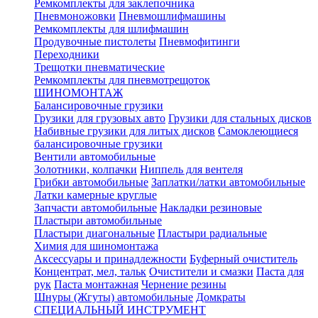
Ремкомплекты для заклепочника
Пневмоножовки
Пневмошлифмашины
Ремкомплекты для шлифмашин
Продувочные пистолеты
Пневмофитинги
Переходники
Трещотки пневматические
Ремкомплекты для пневмотрещоток
ШИНОМОНТАЖ
Балансировочные грузики
Грузики для грузовых авто
Грузики для стальных дисков
Набивные грузики для литых дисков
Самоклеющиеся
балансировочные грузики
Вентили автомобильные
Золотники, колпачки
Ниппель для вентеля
Грибки автомобильные
Заплатки/латки автомобильные
Латки камерные круглые
Запчасти автомобильные
Накладки резиновые
Пластыри автомобильные
Пластыри диагональные
Пластыри радиальные
Химия для шиномонтажа
Аксессуары и принадлежности
Буферный очиститель
Концентрат, мел, тальк
Очистители и смазки
Паста для
рук
Паста монтажная
Чернение резины
Шнуры (Жгуты) автомобильные
Домкраты
СПЕЦИАЛЬНЫЙ ИНСТРУМЕНТ