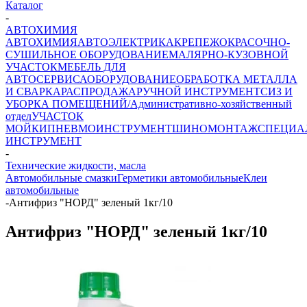
Каталог
-
АВТОХИМИЯ
АВТОХИМИЯ
АВТОЭЛЕКТРИКА
КРЕПЕЖ
ОКРАСОЧНО-
СУШИЛЬНОЕ ОБОРУДОВАНИЕ
МАЛЯРНО-КУЗОВНОЙ
УЧАСТОК
МЕБЕЛЬ ДЛЯ
АВТОСЕРВИСА
ОБОРУДОВАНИЕ
ОБРАБОТКА МЕТАЛЛА
И СВАРКА
РАСПРОДАЖА
РУЧНОЙ ИНСТРУМЕНТ
СИЗ И
УБОРКА ПОМЕЩЕНИЙ/Административно-хозяйственный
отдел
УЧАСТОК
МОЙКИ
ПНЕВМОИНСТРУМЕНТ
ШИНОМОНТАЖ
СПЕЦИА
ИНСТРУМЕНТ
-
Технические жидкости, масла
Автомобильные смазки
Герметики автомобильные
Клеи
автомобильные
-
Антифриз "НОРД" зеленый 1кг/10
Антифриз "НОРД" зеленый 1кг/10