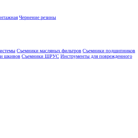
онтажная
Чернение резины
системы
Съемники масляных фильтров
Съемники подшипников
и шкивов
Съемники ШРУС
Инструменты для поврежденного