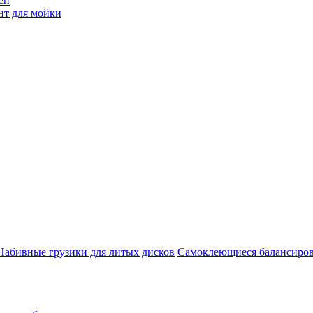
ен
нт для мойки
Набивные грузики для литых дисков
Самоклеющиеся балансиров