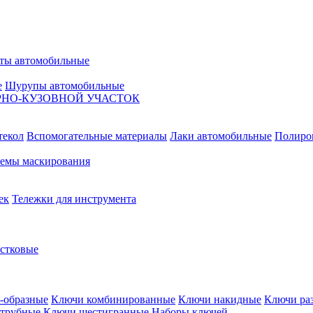
ты автомобильные
е
Шурупы автомобильные
НО-КУЗОВНОЙ УЧАСТОК
текол
Вспомогательные материалы
Лаки автомобильные
Полиро
емы маскирования
ек
Тележки для инструмента
естковые
-образные
Ключи комбинированные
Ключи накидные
Ключи ра
трубные
Ключи шестигранные
Наборы ключей