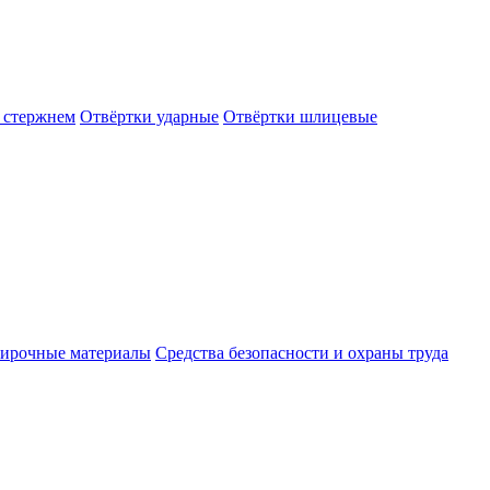
 стержнем
Отвёртки ударные
Отвёртки шлицевые
ирочные материалы
Средства безопасности и охраны труда