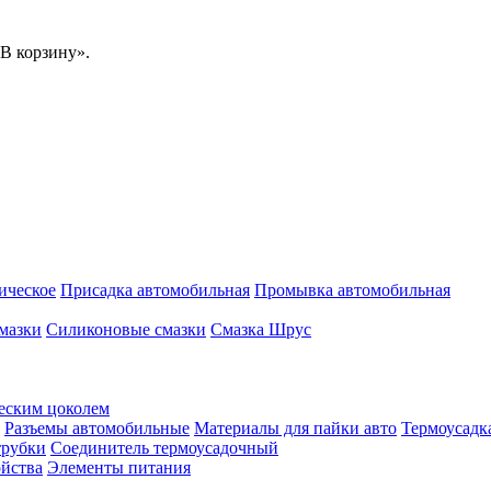
В корзину».
ическое
Присадка автомобильная
Промывка автомобильная
мазки
Силиконовые смазки
Смазка Шрус
еским цоколем
Разъемы автомобильные
Материалы для пайки авто
Термоусадк
трубки
Соединитель термоусадочный
ойства
Элементы питания