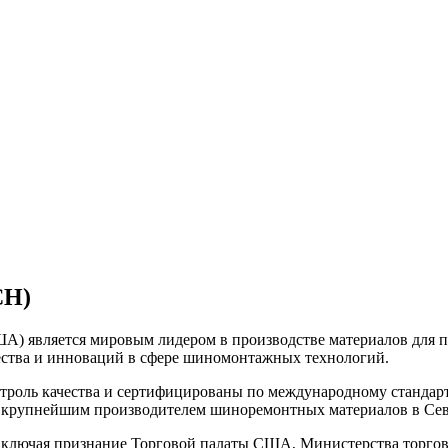
CH)
США) является мировым лидером в производстве материалов для 
чества и инноваций в сфере шиномонтажных технологий.
троль качества и сертифицированы по международному стандарт
т её крупнейшим производителем шиноремонтных материалов в Се
включая признание Торговой палаты США, Министерства торгов