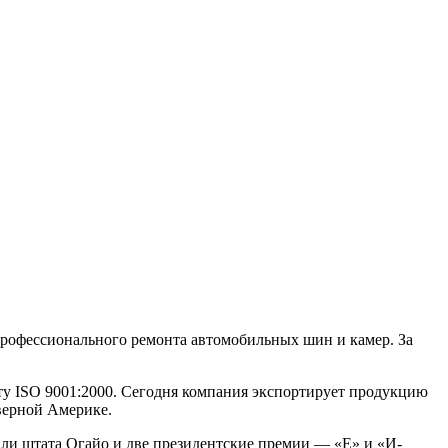
профессионального ремонта автомобильных шин и камер. За
у ISO 9001:2000. Сегодня компания экспортирует продукцию
верной Америке.
ли штата Огайо и две президентские премии — «Е» и «И-