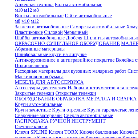
Анкерная техника
Болты автомобильные
м10
м12
м8
Винты автомобильные
Гайки автомобильные
м8
м10
м12
Заклепки автомобильные
Саморезы автомобильные
Хому
Пластиковые
Силовой
Червячный
Шайбы автомобильные
Дюбеля
Шплинты автомобильны
ОКРАСОЧНО-СУШИЛЬНОЕ ОБОРУДОВАНИЕ
МАЛЯР
Абразивные материалы
Шлифовальные круги на липучке
Антикоррозионное и антигравийное покрытие
Вклейка с
Полировальник
Расходные материалы для кузовных малярных работ
Сист
Маскировочная бумага
МЕБЕЛЬ ДЛЯ АВТОСЕРВИСА
Аксессуары для тележек
Наборы инструментов для тележ
Закрытые тележки
Открытые тележки
ОБОРУДОВАНИЕ
ОБРАБОТКА МЕТАЛЛА И СВАРКА
Круги автомобильные
Круги зачистные
Круги отрезные
Круги тарельчатые леп
Сварочные материалы
Сверла автомобильные
РАСПРОДАЖА
РУЧНОЙ ИНСТРУМЕНТ
Гаечные ключи
Ключи SPLINE
Ключи TORX
Ключи баллонные
Ключи Г
рожковые
Ключи самозажимные
Ключи торцевые
Ключи 