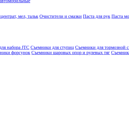
автомобильные
центрат, мел, тальк
Очистители и смазки
Паста для рук
Паста м
для набора JTC
Съемники для ступиц
Съемники для тормозной 
ники форсунок
Съемники шаровых опор и рулевых тяг
Съемник