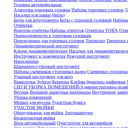
Головки автомобильные
Адаптеры торцевых головок
Наборы торцевых головок
Т
Насадки и вставки (биты)
Биты для шуруповерта
Биты с торцевой головкой
Наборы
Отвёртки
Вороток-отвёртка
Наборы отвёрток
Отвёртки TORX
Отв
Принадлежности к торцевым головкам
Переходники для торцевых головок
Трещотки
Трещотки 
Динамометрический инструмент
Ключи динамометрические
Насадки для динамометричес
Инструмент в ложементах
Режущий инструмент
Напильники
Шарнирно-губцевый инструмент
Наборы съемников стопорных колец
Съемники стопорны
Ударный инструмент для авто
Выколотки
Зубило
Кернеры
Клейма буквенно цифровые
СИЗ И УБОРКА ПОМЕЩЕНИЙ/Административно-хозяйс
Ветошь
Внешние защитные материалы
Внутренние защи
Уборка помещений
Мешки для мусора
Туалетная бумага
УЧАСТОК МОЙКИ
Оборудование для мойки
Автошампуни
Бесконтактная мойка
Воск автомобильный
Очистители для автомобиля