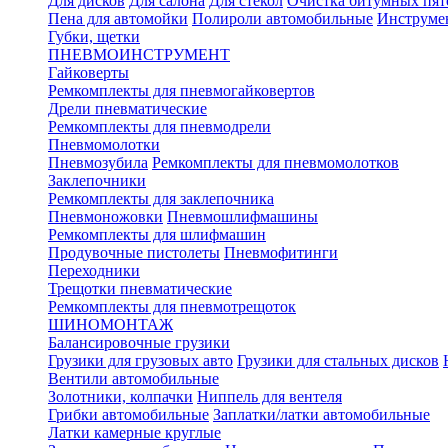
Для дисков
Для салона
Для стекол
Очистка битумных пят
Пена для автомойки
Полироли автомобильные
Инструме
Губки, щетки
ПНЕВМОИНСТРУМЕНТ
Гайковерты
Ремкомплекты для пневмогайковертов
Дрели пневматические
Ремкомплекты для пневмодрели
Пневмомолотки
Пневмозубила
Ремкомплекты для пневмомолотков
Заклепочники
Ремкомплекты для заклепочника
Пневмоножовки
Пневмошлифмашины
Ремкомплекты для шлифмашин
Продувочные пистолеты
Пневмофитинги
Переходники
Трещотки пневматические
Ремкомплекты для пневмотрещоток
ШИНОМОНТАЖ
Балансировочные грузики
Грузики для грузовых авто
Грузики для стальных дисков
Вентили автомобильные
Золотники, колпачки
Ниппель для вентеля
Грибки автомобильные
Заплатки/латки автомобильные
Латки камерные круглые