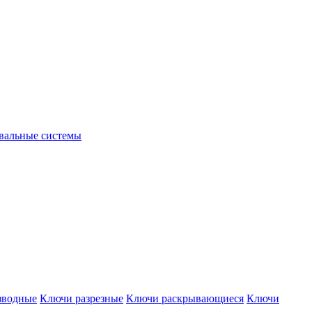
вальные системы
зводные
Ключи разрезные
Ключи раскрывающиеся
Ключи