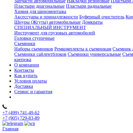
Запчасти автомобильные
Накладки резиновые
Пластыри 
Пластыри диагональные
Пластыри радиальные
Химия для шиномонтажа
Аксессуары и принадлежности
Буферный очиститель
Кон
Шнуры (Жгуты) автомобильные
Домкраты
СПЕЦИАЛЬНЫЙ ИНСТРУМЕНТ
Инструмент для грузовых автомобилей
Головки ступичные
Съемники
Наборы съемников
Ремкомплекты к съемникам
Съемник 
Съемники сайлентблоков
Съемники универсальные
Съем
крепежа
О компании
Контакты
Как купить
Условия оплаты
Доставка
Сервис и гарантия
+7 (499) 741-49-62
+7 (905) 729-83-89
Главная