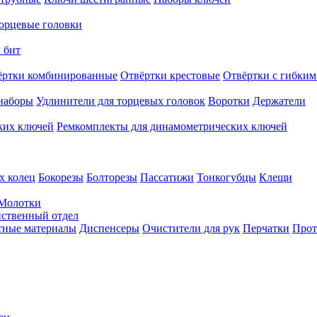
орцевые головки
 бит
ёртки комбинированные
Отвёртки крестовые
Отвёртки с гибким
наборы
Удлинители для торцевых головок
Воротки
Держатели
ких ключей
Ремкомплекты для динамометрических ключей
х колец
Бокорезы
Болторезы
Пассатижи
Тонкогубцы
Клещи
Молотки
твенный отдел
тные материалы
Диспенсеры
Очистители для рук
Перчатки
Прот