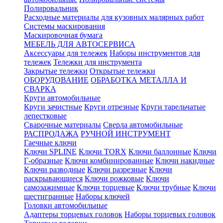
Полировальник
Расходные материалы для кузовных малярных работ
Системы маскирования
Маскировочная бумага
МЕБЕЛЬ ДЛЯ АВТОСЕРВИСА
Аксессуары для тележек
Наборы инструментов для
тележек
Тележки для инструмента
Закрытые тележки
Открытые тележки
ОБОРУДОВАНИЕ
ОБРАБОТКА МЕТАЛЛА И
СВАРКА
Круги автомобильные
Круги зачистные
Круги отрезные
Круги тарельчатые
лепестковые
Сварочные материалы
Сверла автомобильные
РАСПРОДАЖА
РУЧНОЙ ИНСТРУМЕНТ
Гаечные ключи
Ключи SPLINE
Ключи TORX
Ключи баллонные
Ключи
Г-образные
Ключи комбинированные
Ключи накидные
Ключи разводные
Ключи разрезные
Ключи
раскрывающиеся
Ключи рожковые
Ключи
самозажимные
Ключи торцевые
Ключи трубные
Ключи
шестигранные
Наборы ключей
Головки автомобильные
Адаптеры торцевых головок
Наборы торцевых головок