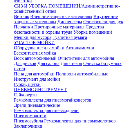
Молотки
СИЗ И УБОРКА ПОМЕЩЕНИЙ/Административно-
хозяйственный отдел
Ветошь
Внешние защитные материалы
Внутренние
защитные материалы
Диспенсеры
Очистители для рук
Перчатки
Протирочные материалы
Средства
безопасности и охраны труда
Уборка помещений
Мешки для мусора
Туалетная бумага
УЧАСТОК МОЙКИ
Оборудование для мойки
Автошампуни
Бесконтактная мойка
Воск автомобильный
Очистители для автомобиля
Для дисков
Для салона
Для стекол
Очистка битумных
пятен
Пена для автомойки
Полироли автомобильные
Инструмент для мойки
Губки, щетки
ПНЕВМОИНСТРУМЕНТ
Гайковерты
Ремкомплекты для пневмогайковертов
Дрели пневматические
Ремкомплекты для пневмодрели
Пневмомолотки
Пневмозубила
Ремкомплекты для пневмомолотков
Заклепочники