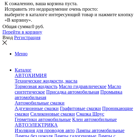
К сожалению, ваша корзина пуста.
Исправить это недоразумение очень просто:
выберите в каталоге интересующий товар и нажмите кнопку
«В корзину».
Общая сумма:
0 руб.
Перейти в корзину
Вход
Регистрация
Меню
Каталог
АВТОХИМИЯ
Технические жидкости, масла
Тормозная жидкость
Масло гидравлическое
Масло
синтетическое
Присадка автомобильная
Промывка
автомобильная
Автомобильные смазки
Адгезионные смазки
Графитовые смазки
Проникающие
смазки
Силиконовые смазки
Смазка Шрус
Герметики автомобильные
Клеи автомобильные
АВТОЭЛЕКТРИКА
Изоляция для проводов авто
Лампы автомобильные
Лампы без цоколя
Лампы галогеновые
Лампы с