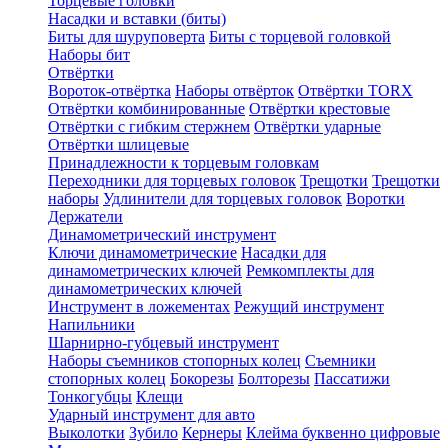
Торцевые головки
Насадки и вставки (биты)
Биты для шуруповерта
Биты с торцевой головкой
Наборы бит
Отвёртки
Вороток-отвёртка
Наборы отвёрток
Отвёртки TORX
Отвёртки комбинированные
Отвёртки крестовые
Отвёртки с гибким стержнем
Отвёртки ударные
Отвёртки шлицевые
Принадлежности к торцевым головкам
Переходники для торцевых головок
Трещотки
Трещотки
наборы
Удлинители для торцевых головок
Воротки
Держатели
Динамометрический инструмент
Ключи динамометрические
Насадки для
динамометрических ключей
Ремкомплекты для
динамометрических ключей
Инструмент в ложементах
Режущий инструмент
Напильники
Шарнирно-губцевый инструмент
Наборы съемников стопорных колец
Съемники
стопорных колец
Бокорезы
Болторезы
Пассатижи
Тонкогубцы
Клещи
Ударный инструмент для авто
Выколотки
Зубило
Кернеры
Клейма буквенно цифровые