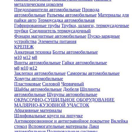
металлическим цоколем
Предохранители автомобильные
Провода
автомобильные
Разъемы автомобильные
Материалы для
пайки авто
Термоусадка автомобильная
Гофрированные трубы
Трубки, шланги, термоусадочные
трубки
Соединитель термоусадочный
Фонари магнитные автомобильные
Пуско-зарядные
устройства
Элементы питания
КРЕПЕЖ
Анкерная техника
Болты автомобильные
м10
м12
м8
Винты автомобильные
Гайки автомобильные
м8
м10
м12
Заклепки автомобильные
Саморезы автомобильные
Хомуты автомобильные
Пластиковые
Силовой
Червячный
Шайбы автомобильные
Дюбеля
Шплинты
автомобильные
Шурупы автомобильные
ОКРАСОЧНО-СУШИЛЬНОЕ ОБОРУДОВАНИЕ
МАЛЯРНО-КУЗОВНОЙ УЧАСТОК
Абразивные материалы
Шлифовальные круги на липучке
Антикоррозионное и антигравийное покрытие
Вклейка
стекол
Вспомогательные материалы
Лаки
автомобильные
Полировальные системы