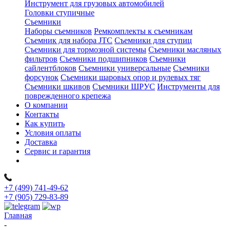
Инструмент для грузовых автомобилей
Головки ступичные
Съемники
Наборы съемников
Ремкомплекты к съемникам
Съемник для набора JTC
Съемники для ступиц
Съемники для тормозной системы
Съемники масляных
фильтров
Съемники подшипников
Съемники
сайлентблоков
Съемники универсальные
Съемники
форсунок
Съемники шаровых опор и рулевых тяг
Съемники шкивов
Съемники ШРУС
Инструменты для
поврежденного крепежа
О компании
Контакты
Как купить
Условия оплаты
Доставка
Сервис и гарантия
+7 (499) 741-49-62
+7 (905) 729-83-89
Главная
-