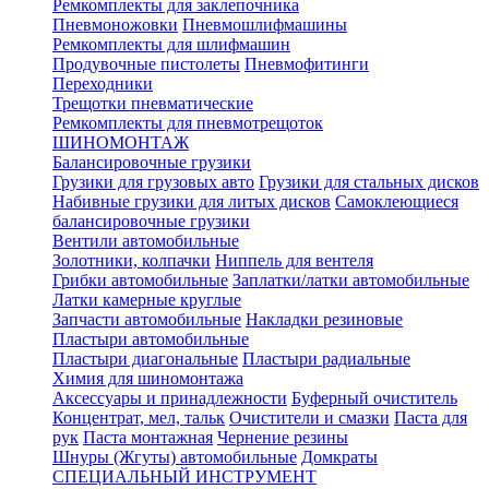
Ремкомплекты для заклепочника
Пневмоножовки
Пневмошлифмашины
Ремкомплекты для шлифмашин
Продувочные пистолеты
Пневмофитинги
Переходники
Трещотки пневматические
Ремкомплекты для пневмотрещоток
ШИНОМОНТАЖ
Балансировочные грузики
Грузики для грузовых авто
Грузики для стальных дисков
Набивные грузики для литых дисков
Самоклеющиеся
балансировочные грузики
Вентили автомобильные
Золотники, колпачки
Ниппель для вентеля
Грибки автомобильные
Заплатки/латки автомобильные
Латки камерные круглые
Запчасти автомобильные
Накладки резиновые
Пластыри автомобильные
Пластыри диагональные
Пластыри радиальные
Химия для шиномонтажа
Аксессуары и принадлежности
Буферный очиститель
Концентрат, мел, тальк
Очистители и смазки
Паста для
рук
Паста монтажная
Чернение резины
Шнуры (Жгуты) автомобильные
Домкраты
СПЕЦИАЛЬНЫЙ ИНСТРУМЕНТ