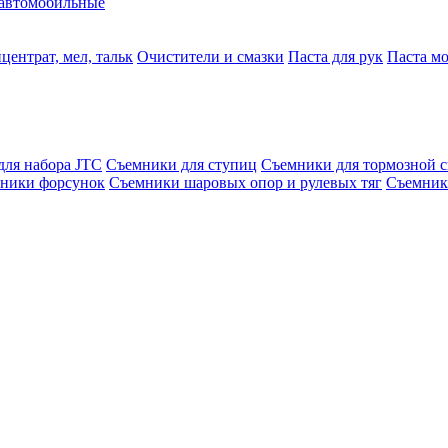
автомобильные
центрат, мел, тальк
Очистители и смазки
Паста для рук
Паста м
для набора JTC
Съемники для ступиц
Съемники для тормозной 
ники форсунок
Съемники шаровых опор и рулевых тяг
Съемник