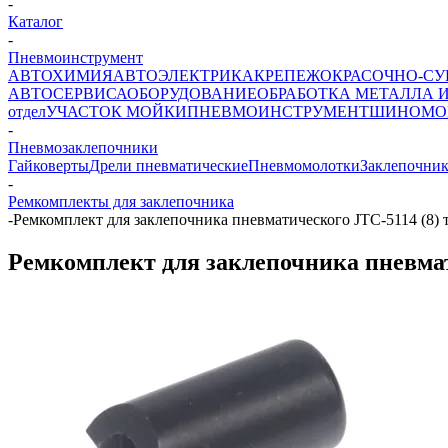
-
Каталог
-
Пневмоинструмент
АВТОХИМИЯ
АВТОЭЛЕКТРИКА
КРЕПЕЖ
ОКРАСОЧНО-СУ
АВТОСЕРВИСА
ОБОРУДОВАНИЕ
ОБРАБОТКА МЕТАЛЛА 
отдел
УЧАСТОК МОЙКИ
ПНЕВМОИНСТРУМЕНТ
ШИНОМО
-
Пневмозаклепочники
Гайковерты
Дрели пневматические
Пневмомолотки
Заклепочни
-
Ремкомплекты для заклепочника
-
Ремкомплект для заклепочника пневматического JTC-5114 (8) 
Ремкомплект для заклепочника пневмат