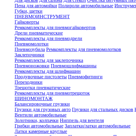
Для дисков
Для салона
Для стекол
Очистка битумных пят
Пена для автомойки
Полироли автомобильные
Инструме
Губки, щетки
ПНЕВМОИНСТРУМЕНТ
Гайковерты
Ремкомплекты для пневмогайковертов
Дрели пневматические
Ремкомплекты для пневмодрели
Пневмомолотки
Пневмозубила
Ремкомплекты для пневмомолотков
Заклепочники
Ремкомплекты для заклепочника
Пневмоножовки
Пневмошлифмашины
Ремкомплекты для шлифмашин
Продувочные пистолеты
Пневмофитинги
Переходники
Трещотки пневматические
Ремкомплекты для пневмотрещоток
ШИНОМОНТАЖ
Балансировочные грузики
Грузики для грузовых авто
Грузики для стальных дисков
Вентили автомобильные
Золотники, колпачки
Ниппель для вентеля
Грибки автомобильные
Заплатки/латки автомобильные
Латки камерные круглые