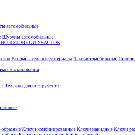
ты автомобильные
е
Шурупы автомобильные
НО-КУЗОВНОЙ УЧАСТОК
текол
Вспомогательные материалы
Лаки автомобильные
Полиро
емы маскирования
ек
Тележки для инструмента
естковые
-образные
Ключи комбинированные
Ключи накидные
Ключи ра
трубные
Ключи шестигранные
Наборы ключей