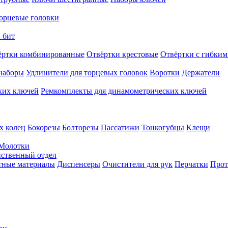
орцевые головки
 бит
ёртки комбинированные
Отвёртки крестовые
Отвёртки с гибким
наборы
Удлинители для торцевых головок
Воротки
Держатели
ких ключей
Ремкомплекты для динамометрических ключей
х колец
Бокорезы
Болторезы
Пассатижи
Тонкогубцы
Клещи
Молотки
твенный отдел
тные материалы
Диспенсеры
Очистители для рук
Перчатки
Прот