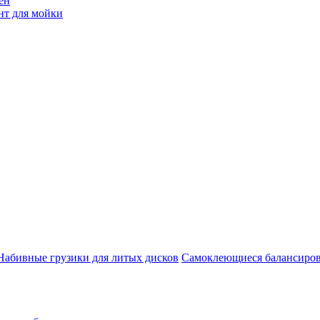
ен
нт для мойки
Набивные грузики для литых дисков
Самоклеющиеся балансиров