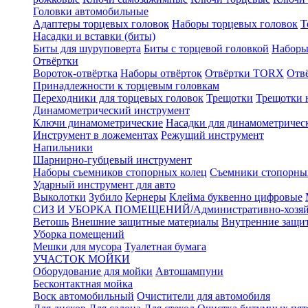
Головки автомобильные
Адаптеры торцевых головок
Наборы торцевых головок
Т
Насадки и вставки (биты)
Биты для шуруповерта
Биты с торцевой головкой
Наборы
Отвёртки
Вороток-отвёртка
Наборы отвёрток
Отвёртки TORX
Отв
Принадлежности к торцевым головкам
Переходники для торцевых головок
Трещотки
Трещотки 
Динамометрический инструмент
Ключи динамометрические
Насадки для динамометричес
Инструмент в ложементах
Режущий инструмент
Напильники
Шарнирно-губцевый инструмент
Наборы съемников стопорных колец
Съемники стопорны
Ударный инструмент для авто
Выколотки
Зубило
Кернеры
Клейма буквенно цифровые
СИЗ И УБОРКА ПОМЕЩЕНИЙ/Административно-хозяйс
Ветошь
Внешние защитные материалы
Внутренние защи
Уборка помещений
Мешки для мусора
Туалетная бумага
УЧАСТОК МОЙКИ
Оборудование для мойки
Автошампуни
Бесконтактная мойка
Воск автомобильный
Очистители для автомобиля