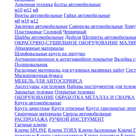
Анкерная техника
Болты автомобильные
м10
м12
м8
Винты автомобильные
Гайки автомобильные
м8
м10
м12
Заклепки автомобильные
Саморезы автомобильные
Хому
Пластиковые
Силовой
Червячный
Шайбы автомобильные
Дюбеля
Шплинты автомобильны
ОКРАСОЧНО-СУШИЛЬНОЕ ОБОРУДОВАНИЕ
МАЛЯР
Абразивные материалы
Шлифовальные круги на липучке
Антикоррозионное и антигравийное покрытие
Вклейка с
Полировальник
Расходные материалы для кузовных малярных работ
Сист
Маскировочная бумага
МЕБЕЛЬ ДЛЯ АВТОСЕРВИСА
Аксессуары для тележек
Наборы инструментов для тележ
Закрытые тележки
Открытые тележки
ОБОРУДОВАНИЕ
ОБРАБОТКА МЕТАЛЛА И СВАРКА
Круги автомобильные
Круги зачистные
Круги отрезные
Круги тарельчатые леп
Сварочные материалы
Сверла автомобильные
РАСПРОДАЖА
РУЧНОЙ ИНСТРУМЕНТ
Гаечные ключи
Ключи SPLINE
Ключи TORX
Ключи баллонные
Ключи Г
рожковые
Ключи самозажимные
Ключи торцевые
Ключи 