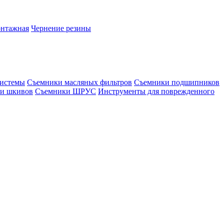
онтажная
Чернение резины
системы
Съемники масляных фильтров
Съемники подшипников
и шкивов
Съемники ШРУС
Инструменты для поврежденного