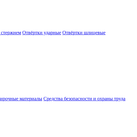
 стержнем
Отвёртки ударные
Отвёртки шлицевые
ирочные материалы
Средства безопасности и охраны труда