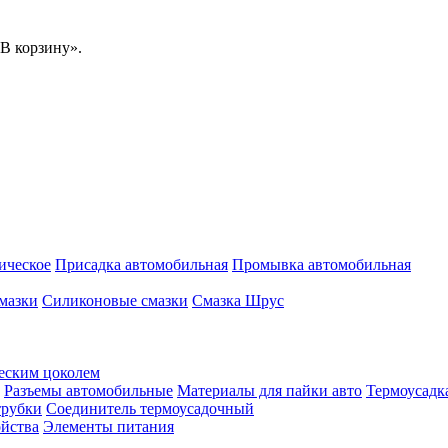
В корзину».
ическое
Присадка автомобильная
Промывка автомобильная
мазки
Силиконовые смазки
Смазка Шрус
еским цоколем
Разъемы автомобильные
Материалы для пайки авто
Термоусадк
трубки
Соединитель термоусадочный
ойства
Элементы питания