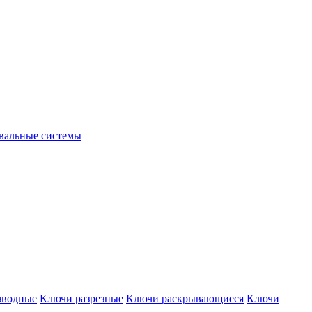
вальные системы
зводные
Ключи разрезные
Ключи раскрывающиеся
Ключи