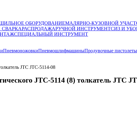
ШИЛЬНОЕ ОБОРУДОВАНИЕ
МАЛЯРНО-КУЗОВНОЙ УЧАСТ
И СВАРКА
РАСПРОДАЖА
РУЧНОЙ ИНСТРУМЕНТ
СИЗ И УБО
НТАЖ
СПЕЦИАЛЬНЫЙ ИНСТРУМЕНТ
ки
Пневмоножовки
Пневмошлифмашины
Продувочные пистолеты
толкатель JTC JTC-5114-08
ического JTC-5114 (8) толкатель JTC JT