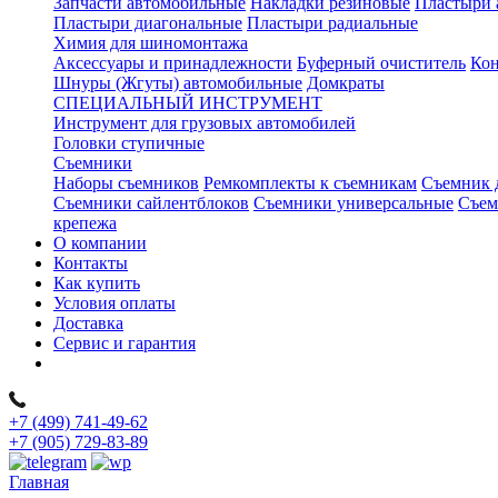
Запчасти автомобильные
Накладки резиновые
Пластыри 
Пластыри диагональные
Пластыри радиальные
Химия для шиномонтажа
Аксессуары и принадлежности
Буферный очиститель
Кон
Шнуры (Жгуты) автомобильные
Домкраты
СПЕЦИАЛЬНЫЙ ИНСТРУМЕНТ
Инструмент для грузовых автомобилей
Головки ступичные
Съемники
Наборы съемников
Ремкомплекты к съемникам
Съемник 
Съемники сайлентблоков
Съемники универсальные
Съем
крепежа
О компании
Контакты
Как купить
Условия оплаты
Доставка
Сервис и гарантия
+7 (499) 741-49-62
+7 (905) 729-83-89
Главная