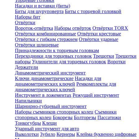
Торцевые головки
Насадки и вставки (биты)
Биты для шуруповерта
Биты с торцевой головкой
Наборы бит
Отвёртки
Вороток-отвёртка
Наборы отвёрток
Отвёртки TORX
Отвёртки комбинированные
Отвёртки крестовые
Отвёртки с гибким стержнем
Отвёртки ударные
Отвёртки шлицевые
Принадлежности к торцевым головкам
Переходники для торцевых головок
Трещотки
Трещотки
наборы
Удлинители для торцевых головок
Воротки
Держатели
Динамометрический инструмент
Ключи динамометрические
Насадки для
динамометрических ключей
Ремкомплекты для
динамометрических ключей
Инструмент в ложементах
Режущий инструмент
Напильники
Шарнирно-губцевый инструмент
Наборы съемников стопорных колец
Съемники
стопорных колец
Бокорезы
Болторезы
Пассатижи
Тонкогубцы
Клещи
Ударный инструмент для авто
Выколотки
Зубило
Кернеры
Клейма буквенно цифровые