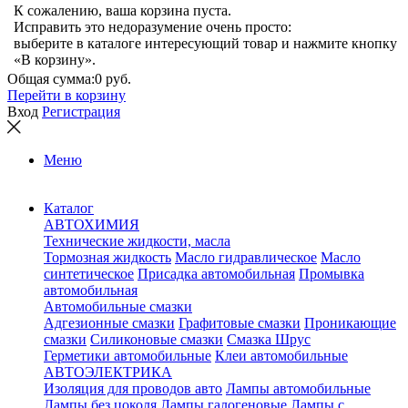
К сожалению, ваша корзина пуста.
Исправить это недоразумение очень просто:
выберите в каталоге интересующий товар и нажмите кнопку
«В корзину».
Общая сумма:
0 руб.
Перейти в корзину
Вход
Регистрация
Меню
Каталог
АВТОХИМИЯ
Технические жидкости, масла
Тормозная жидкость
Масло гидравлическое
Масло
синтетическое
Присадка автомобильная
Промывка
автомобильная
Автомобильные смазки
Адгезионные смазки
Графитовые смазки
Проникающие
смазки
Силиконовые смазки
Смазка Шрус
Герметики автомобильные
Клеи автомобильные
АВТОЭЛЕКТРИКА
Изоляция для проводов авто
Лампы автомобильные
Лампы без цоколя
Лампы галогеновые
Лампы с