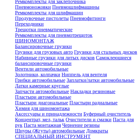
Ремкомплекты для заклепочника
Пневмоножовки
Пневмошлифмашины
Ремкомплекты для шлифмашин
Продувочные пистолеты
Пневмофитинги
Переходники
Трещотки пневматические
Ремкомплекты для пневмотрещоток
ШИНОМОНТАЖ
Балансировочные грузики
Грузики для грузовых авто
Грузики для стальных дисков
Набивные грузики для литых дисков
Самоклеющиеся
балансировочные грузики
Вентили автомобильные
Золотники, колпачки
Ниппель для вентеля
Грибки автомобильные
Заплатки/латки автомобильные
Латки камерные круглые
Запчасти автомобильные
Накладки резиновые
Пластыри автомобильные
Пластыри диагональные
Пластыри радиальные
Химия для шиномонтажа
Аксессуары и принадлежности
Буферный очиститель
Концентрат, мел, тальк
Очистители и смазки
Паста для
рук
Паста монтажная
Чернение резины
Шнуры (Жгуты) автомобильные
Домкраты
СПЕЦИАЛЬНЫЙ ИНСТРУМЕНТ