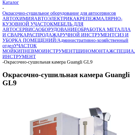
Каталог
-
Окрасочно-сушильное оборудование для автосервисов
АВТОХИМИЯ
АВТОЭЛЕКТРИКА
КРЕПЕЖ
МАЛЯРНО-
КУЗОВНОЙ УЧАСТОК
МЕБЕЛЬ ДЛЯ
АВТОСЕРВИСА
ОБОРУДОВАНИЕ
ОБРАБОТКА МЕТАЛЛА
И СВАРКА
РАСПРОДАЖА
РУЧНОЙ ИНСТРУМЕНТ
СИЗ И
УБОРКА ПОМЕЩЕНИЙ/Административно-хозяйственный
отдел
УЧАСТОК
МОЙКИ
ПНЕВМОИНСТРУМЕНТ
ШИНОМОНТАЖ
СПЕЦИА
ИНСТРУМЕНТ
-
Окрасочно-сушильная камера Guangli GL9
Окрасочно-сушильная камера Guangli
GL9