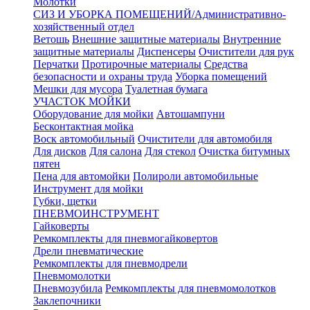
Молотки
СИЗ И УБОРКА ПОМЕЩЕНИЙ/Административно-
хозяйственный отдел
Ветошь
Внешние защитные материалы
Внутренние
защитные материалы
Диспенсеры
Очистители для рук
Перчатки
Протирочные материалы
Средства
безопасности и охраны труда
Уборка помещений
Мешки для мусора
Туалетная бумага
УЧАСТОК МОЙКИ
Оборудование для мойки
Автошампуни
Бесконтактная мойка
Воск автомобильный
Очистители для автомобиля
Для дисков
Для салона
Для стекол
Очистка битумных
пятен
Пена для автомойки
Полироли автомобильные
Инструмент для мойки
Губки, щетки
ПНЕВМОИНСТРУМЕНТ
Гайковерты
Ремкомплекты для пневмогайковертов
Дрели пневматические
Ремкомплекты для пневмодрели
Пневмомолотки
Пневмозубила
Ремкомплекты для пневмомолотков
Заклепочники