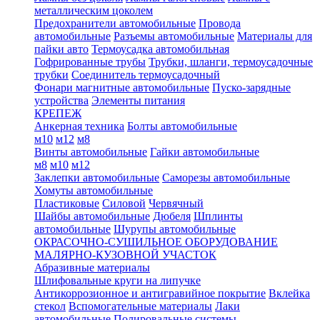
металлическим цоколем
Предохранители автомобильные
Провода
автомобильные
Разъемы автомобильные
Материалы для
пайки авто
Термоусадка автомобильная
Гофрированные трубы
Трубки, шланги, термоусадочные
трубки
Соединитель термоусадочный
Фонари магнитные автомобильные
Пуско-зарядные
устройства
Элементы питания
КРЕПЕЖ
Анкерная техника
Болты автомобильные
м10
м12
м8
Винты автомобильные
Гайки автомобильные
м8
м10
м12
Заклепки автомобильные
Саморезы автомобильные
Хомуты автомобильные
Пластиковые
Силовой
Червячный
Шайбы автомобильные
Дюбеля
Шплинты
автомобильные
Шурупы автомобильные
ОКРАСОЧНО-СУШИЛЬНОЕ ОБОРУДОВАНИЕ
МАЛЯРНО-КУЗОВНОЙ УЧАСТОК
Абразивные материалы
Шлифовальные круги на липучке
Антикоррозионное и антигравийное покрытие
Вклейка
стекол
Вспомогательные материалы
Лаки
автомобильные
Полировальные системы