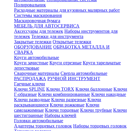
Полировальник
Расходные материалы для кузовных малярных работ
Системы маскирования
Маскировочная бумага
МЕБЕЛЬ ДЛЯ АВТОСЕРВИСА
Аксессуары для тележек
Наборы инструментов для
тележек
Тележки для инструмента
Закрытые тележки
Открытые тележки
ОБОРУДОВАНИЕ
ОБРАБОТКА МЕТАЛЛА И
СВАРКА
Круги автомобильные
Круги зачистные
Круги отрезные
Круги тарельчатые
лепестковые
Сварочные материалы
Сверла автомобильные
РАСПРОДАЖА
РУЧНОЙ ИНСТРУМЕНТ
Гаечные ключи
Ключи SPLINE
Ключи TORX
Ключи баллонные
Ключи
Г-образные
Ключи комбинированные
Ключи накидные
Ключи разводные
Ключи разрезные
Ключи
раскрывающиеся
Ключи рожковые
Ключи
самозажимные
Ключи торцевые
Ключи трубные
Ключи
шестигранные
Наборы ключей
Головки автомобильные
Адаптеры торцевых головок
Наборы торцевых головок