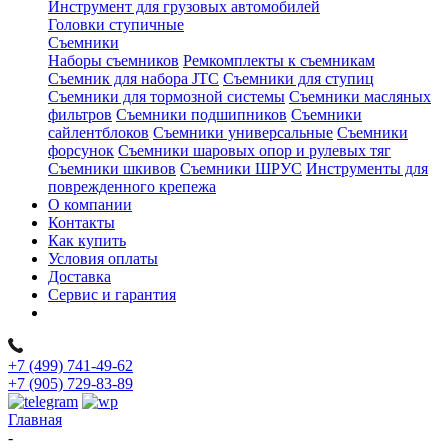
Инструмент для грузовых автомобилей
Головки ступичные
Съемники
Наборы съемников
Ремкомплекты к съемникам
Съемник для набора JTC
Съемники для ступиц
Съемники для тормозной системы
Съемники масляных
фильтров
Съемники подшипников
Съемники
сайлентблоков
Съемники универсальные
Съемники
форсунок
Съемники шаровых опор и рулевых тяг
Съемники шкивов
Съемники ШРУС
Инструменты для
поврежденного крепежа
О компании
Контакты
Как купить
Условия оплаты
Доставка
Сервис и гарантия
+7 (499) 741-49-62
+7 (905) 729-83-89
Главная
-