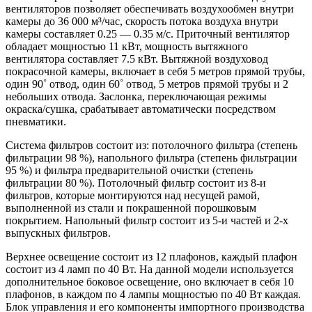
вентиляторов позволяет обеспечивать воздухообмен внутри
камеры до 36 000 м³/час, скорость потока воздуха внутри
камеры составляет 0.25 — 0.35 м/с. Приточный вентилятор
обладает мощностью 11 кВт, мощность вытяжного
вентилятора составляет 7.5 кВт. Вытяжной воздуховод
покрасочной камеры, включает в себя 5 метров прямой трубы,
один 90˚ отвод, один 60˚ отвод, 5 метров прямой трубы и 2
небольших отвода. Заслонка, переключающая режимы
окраска/сушка, срабатывает автоматически посредством
пневматики.
Система фильтров состоит из: потолочного фильтра (степень
фильтрации 98 %), напольного фильтра (степень фильтрации
95 %) и фильтра предварительной очистки (степень
фильтрации 80 %). Потолочный фильтр состоит из 8-и
фильтров, которые монтируются над несущей рамой,
выполненной из стали и покрашенной порошковым
покрытием. Напольный фильтр состоит из 5-и частей и 2-х
выпускных фильтров.
Верхнее освещение состоит из 12 плафонов, каждый плафон
состоит из 4 ламп по 40 Вт. На данной модели используется
дополнительное боковое освещение, оно включает в себя 10
плафонов, в каждом по 4 лампы мощностью по 40 Вт каждая.
Блок управления и его компоненты импортного производства