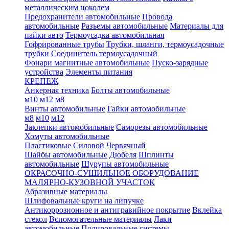
металлическим цоколем
Предохранители автомобильные
Провода
автомобильные
Разъемы автомобильные
Материалы для
пайки авто
Термоусадка автомобильная
Гофрированные трубы
Трубки, шланги, термоусадочные
трубки
Соединитель термоусадочный
Фонари магнитные автомобильные
Пуско-зарядные
устройства
Элементы питания
КРЕПЕЖ
Анкерная техника
Болты автомобильные
м10
м12
м8
Винты автомобильные
Гайки автомобильные
м8
м10
м12
Заклепки автомобильные
Саморезы автомобильные
Хомуты автомобильные
Пластиковые
Силовой
Червячный
Шайбы автомобильные
Дюбеля
Шплинты
автомобильные
Шурупы автомобильные
ОКРАСОЧНО-СУШИЛЬНОЕ ОБОРУДОВАНИЕ
МАЛЯРНО-КУЗОВНОЙ УЧАСТОК
Абразивные материалы
Шлифовальные круги на липучке
Антикоррозионное и антигравийное покрытие
Вклейка
стекол
Вспомогательные материалы
Лаки
автомобильные
Полировальные системы