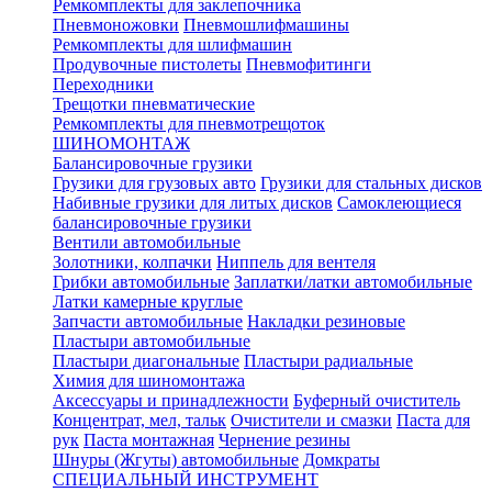
Ремкомплекты для заклепочника
Пневмоножовки
Пневмошлифмашины
Ремкомплекты для шлифмашин
Продувочные пистолеты
Пневмофитинги
Переходники
Трещотки пневматические
Ремкомплекты для пневмотрещоток
ШИНОМОНТАЖ
Балансировочные грузики
Грузики для грузовых авто
Грузики для стальных дисков
Набивные грузики для литых дисков
Самоклеющиеся
балансировочные грузики
Вентили автомобильные
Золотники, колпачки
Ниппель для вентеля
Грибки автомобильные
Заплатки/латки автомобильные
Латки камерные круглые
Запчасти автомобильные
Накладки резиновые
Пластыри автомобильные
Пластыри диагональные
Пластыри радиальные
Химия для шиномонтажа
Аксессуары и принадлежности
Буферный очиститель
Концентрат, мел, тальк
Очистители и смазки
Паста для
рук
Паста монтажная
Чернение резины
Шнуры (Жгуты) автомобильные
Домкраты
СПЕЦИАЛЬНЫЙ ИНСТРУМЕНТ