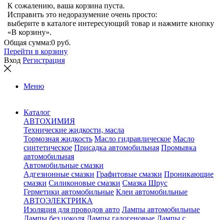
К сожалению, ваша корзина пуста.
Исправить это недоразумение очень просто:
выберите в каталоге интересующий товар и нажмите кнопку
«В корзину».
Общая сумма:
0 руб.
Перейти в корзину
Вход
Регистрация
Меню
Каталог
АВТОХИМИЯ
Технические жидкости, масла
Тормозная жидкость
Масло гидравлическое
Масло
синтетическое
Присадка автомобильная
Промывка
автомобильная
Автомобильные смазки
Адгезионные смазки
Графитовые смазки
Проникающие
смазки
Силиконовые смазки
Смазка Шрус
Герметики автомобильные
Клеи автомобильные
АВТОЭЛЕКТРИКА
Изоляция для проводов авто
Лампы автомобильные
Лампы без цоколя
Лампы галогеновые
Лампы с