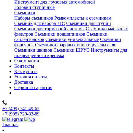
Инструмент для грузовых автомобилей
Головки ступичные
Съемники
Наборы съемников
Ремкомплекты к съемникам
Съемник для набора JTC
Съемники для ступиц
Съемники для тормозной системы
Съемники масляных
фильтров
Съемники подшипников
Съемники
сайлентблоков
Съемники универсальные
Съемники
форсунок
Съемники шаровых опор и рулевых тяг
Съемники шкивов
Съемники ШРУС
Инструменты для
поврежденного крепежа
О компании
Контакты
Как купить
Условия оплаты
Доставка
Сервис и гарантия
+7 (499) 741-49-62
+7 (905) 729-83-89
Главная
-