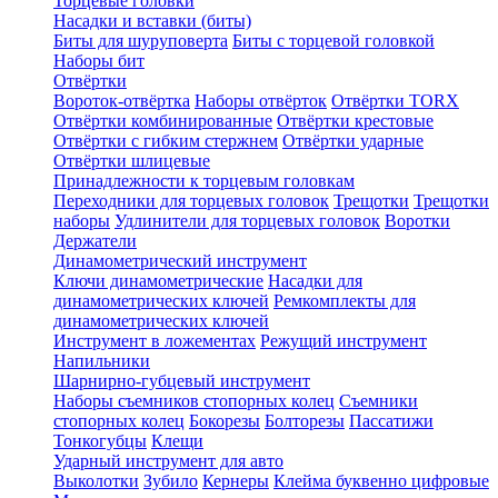
Торцевые головки
Насадки и вставки (биты)
Биты для шуруповерта
Биты с торцевой головкой
Наборы бит
Отвёртки
Вороток-отвёртка
Наборы отвёрток
Отвёртки TORX
Отвёртки комбинированные
Отвёртки крестовые
Отвёртки с гибким стержнем
Отвёртки ударные
Отвёртки шлицевые
Принадлежности к торцевым головкам
Переходники для торцевых головок
Трещотки
Трещотки
наборы
Удлинители для торцевых головок
Воротки
Держатели
Динамометрический инструмент
Ключи динамометрические
Насадки для
динамометрических ключей
Ремкомплекты для
динамометрических ключей
Инструмент в ложементах
Режущий инструмент
Напильники
Шарнирно-губцевый инструмент
Наборы съемников стопорных колец
Съемники
стопорных колец
Бокорезы
Болторезы
Пассатижи
Тонкогубцы
Клещи
Ударный инструмент для авто
Выколотки
Зубило
Кернеры
Клейма буквенно цифровые