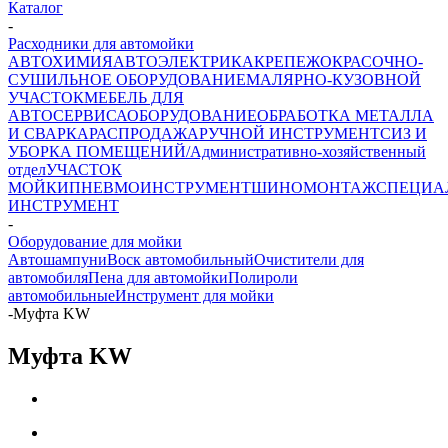
Каталог
-
Расходники для автомойки
АВТОХИМИЯ
АВТОЭЛЕКТРИКА
КРЕПЕЖ
ОКРАСОЧНО-
СУШИЛЬНОЕ ОБОРУДОВАНИЕ
МАЛЯРНО-КУЗОВНОЙ
УЧАСТОК
МЕБЕЛЬ ДЛЯ
АВТОСЕРВИСА
ОБОРУДОВАНИЕ
ОБРАБОТКА МЕТАЛЛА
И СВАРКА
РАСПРОДАЖА
РУЧНОЙ ИНСТРУМЕНТ
СИЗ И
УБОРКА ПОМЕЩЕНИЙ/Административно-хозяйственный
отдел
УЧАСТОК
МОЙКИ
ПНЕВМОИНСТРУМЕНТ
ШИНОМОНТАЖ
СПЕЦИА
ИНСТРУМЕНТ
-
Оборудование для мойки
Автошампуни
Воск автомобильный
Очистители для
автомобиля
Пена для автомойки
Полироли
автомобильные
Инструмент для мойки
-
Муфта KW
Муфта KW