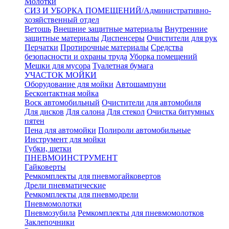
Молотки
СИЗ И УБОРКА ПОМЕЩЕНИЙ/Административно-
хозяйственный отдел
Ветошь
Внешние защитные материалы
Внутренние
защитные материалы
Диспенсеры
Очистители для рук
Перчатки
Протирочные материалы
Средства
безопасности и охраны труда
Уборка помещений
Мешки для мусора
Туалетная бумага
УЧАСТОК МОЙКИ
Оборудование для мойки
Автошампуни
Бесконтактная мойка
Воск автомобильный
Очистители для автомобиля
Для дисков
Для салона
Для стекол
Очистка битумных
пятен
Пена для автомойки
Полироли автомобильные
Инструмент для мойки
Губки, щетки
ПНЕВМОИНСТРУМЕНТ
Гайковерты
Ремкомплекты для пневмогайковертов
Дрели пневматические
Ремкомплекты для пневмодрели
Пневмомолотки
Пневмозубила
Ремкомплекты для пневмомолотков
Заклепочники