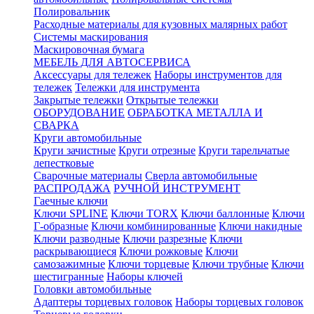
Полировальник
Расходные материалы для кузовных малярных работ
Системы маскирования
Маскировочная бумага
МЕБЕЛЬ ДЛЯ АВТОСЕРВИСА
Аксессуары для тележек
Наборы инструментов для
тележек
Тележки для инструмента
Закрытые тележки
Открытые тележки
ОБОРУДОВАНИЕ
ОБРАБОТКА МЕТАЛЛА И
СВАРКА
Круги автомобильные
Круги зачистные
Круги отрезные
Круги тарельчатые
лепестковые
Сварочные материалы
Сверла автомобильные
РАСПРОДАЖА
РУЧНОЙ ИНСТРУМЕНТ
Гаечные ключи
Ключи SPLINE
Ключи TORX
Ключи баллонные
Ключи
Г-образные
Ключи комбинированные
Ключи накидные
Ключи разводные
Ключи разрезные
Ключи
раскрывающиеся
Ключи рожковые
Ключи
самозажимные
Ключи торцевые
Ключи трубные
Ключи
шестигранные
Наборы ключей
Головки автомобильные
Адаптеры торцевых головок
Наборы торцевых головок