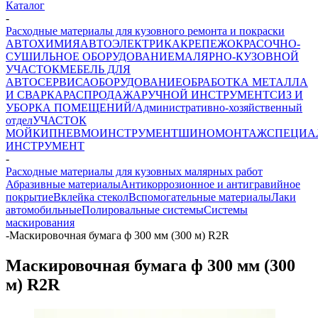
Каталог
-
Расходные материалы для кузовного ремонта и покраски
АВТОХИМИЯ
АВТОЭЛЕКТРИКА
КРЕПЕЖ
ОКРАСОЧНО-
СУШИЛЬНОЕ ОБОРУДОВАНИЕ
МАЛЯРНО-КУЗОВНОЙ
УЧАСТОК
МЕБЕЛЬ ДЛЯ
АВТОСЕРВИСА
ОБОРУДОВАНИЕ
ОБРАБОТКА МЕТАЛЛА
И СВАРКА
РАСПРОДАЖА
РУЧНОЙ ИНСТРУМЕНТ
СИЗ И
УБОРКА ПОМЕЩЕНИЙ/Административно-хозяйственный
отдел
УЧАСТОК
МОЙКИ
ПНЕВМОИНСТРУМЕНТ
ШИНОМОНТАЖ
СПЕЦИА
ИНСТРУМЕНТ
-
Расходные материалы для кузовных малярных работ
Абразивные материалы
Антикоррозионное и антигравийное
покрытие
Вклейка стекол
Вспомогательные материалы
Лаки
автомобильные
Полировальные системы
Системы
маскирования
-
Маскировочная бумага ф 300 мм (300 м) R2R
Маскировочная бумага ф 300 мм (300
м) R2R