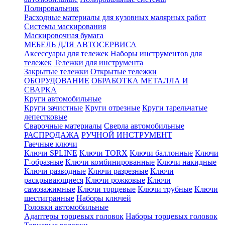
Полировальник
Расходные материалы для кузовных малярных работ
Системы маскирования
Маскировочная бумага
МЕБЕЛЬ ДЛЯ АВТОСЕРВИСА
Аксессуары для тележек
Наборы инструментов для
тележек
Тележки для инструмента
Закрытые тележки
Открытые тележки
ОБОРУДОВАНИЕ
ОБРАБОТКА МЕТАЛЛА И
СВАРКА
Круги автомобильные
Круги зачистные
Круги отрезные
Круги тарельчатые
лепестковые
Сварочные материалы
Сверла автомобильные
РАСПРОДАЖА
РУЧНОЙ ИНСТРУМЕНТ
Гаечные ключи
Ключи SPLINE
Ключи TORX
Ключи баллонные
Ключи
Г-образные
Ключи комбинированные
Ключи накидные
Ключи разводные
Ключи разрезные
Ключи
раскрывающиеся
Ключи рожковые
Ключи
самозажимные
Ключи торцевые
Ключи трубные
Ключи
шестигранные
Наборы ключей
Головки автомобильные
Адаптеры торцевых головок
Наборы торцевых головок