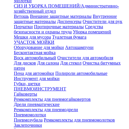
Молотки
СИЗ И УБОРКА ПОМЕЩЕНИЙ/Административно-
хозяйственный отдел
Ветошь
Внешние защитные материалы
Внутренние
защитные материалы
Диспенсеры
Очистители для рук
Перчатки
Протирочные материалы
Средства
безопасности и охраны труда
Уборка помещений
Мешки для мусора
Туалетная бумага
УЧАСТОК МОЙКИ
Оборудование для мойки
Автошампуни
Бесконтактная мойка
Воск автомобильный
Очистители для автомобиля
Для дисков
Для салона
Для стекол
Очистка битумных
пятен
Пена для автомойки
Полироли автомобильные
Инструмент для мойки
Губки, щетки
ПНЕВМОИНСТРУМЕНТ
Гайковерты
Ремкомплекты для пневмогайковертов
Дрели пневматические
Ремкомплекты для пневмодрели
Пневмомолотки
Пневмозубила
Ремкомплекты для пневмомолотков
Заклепочники