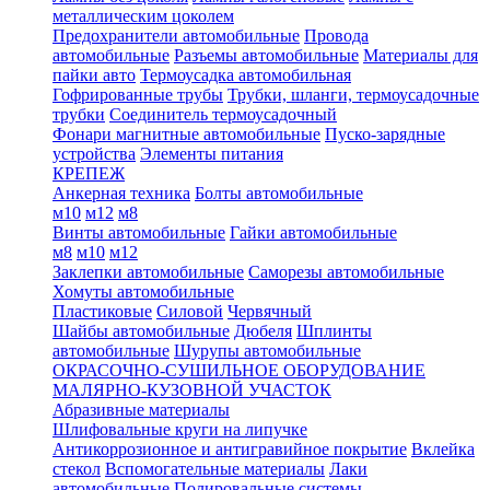
металлическим цоколем
Предохранители автомобильные
Провода
автомобильные
Разъемы автомобильные
Материалы для
пайки авто
Термоусадка автомобильная
Гофрированные трубы
Трубки, шланги, термоусадочные
трубки
Соединитель термоусадочный
Фонари магнитные автомобильные
Пуско-зарядные
устройства
Элементы питания
КРЕПЕЖ
Анкерная техника
Болты автомобильные
м10
м12
м8
Винты автомобильные
Гайки автомобильные
м8
м10
м12
Заклепки автомобильные
Саморезы автомобильные
Хомуты автомобильные
Пластиковые
Силовой
Червячный
Шайбы автомобильные
Дюбеля
Шплинты
автомобильные
Шурупы автомобильные
ОКРАСОЧНО-СУШИЛЬНОЕ ОБОРУДОВАНИЕ
МАЛЯРНО-КУЗОВНОЙ УЧАСТОК
Абразивные материалы
Шлифовальные круги на липучке
Антикоррозионное и антигравийное покрытие
Вклейка
стекол
Вспомогательные материалы
Лаки
автомобильные
Полировальные системы