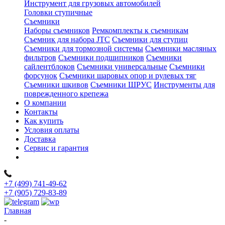
Инструмент для грузовых автомобилей
Головки ступичные
Съемники
Наборы съемников
Ремкомплекты к съемникам
Съемник для набора JTC
Съемники для ступиц
Съемники для тормозной системы
Съемники масляных
фильтров
Съемники подшипников
Съемники
сайлентблоков
Съемники универсальные
Съемники
форсунок
Съемники шаровых опор и рулевых тяг
Съемники шкивов
Съемники ШРУС
Инструменты для
поврежденного крепежа
О компании
Контакты
Как купить
Условия оплаты
Доставка
Сервис и гарантия
+7 (499) 741-49-62
+7 (905) 729-83-89
Главная
-