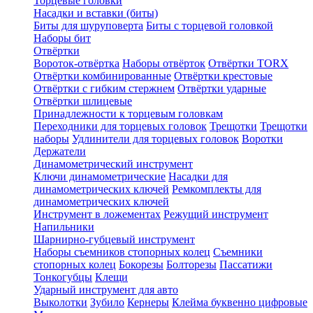
Торцевые головки
Насадки и вставки (биты)
Биты для шуруповерта
Биты с торцевой головкой
Наборы бит
Отвёртки
Вороток-отвёртка
Наборы отвёрток
Отвёртки TORX
Отвёртки комбинированные
Отвёртки крестовые
Отвёртки с гибким стержнем
Отвёртки ударные
Отвёртки шлицевые
Принадлежности к торцевым головкам
Переходники для торцевых головок
Трещотки
Трещотки
наборы
Удлинители для торцевых головок
Воротки
Держатели
Динамометрический инструмент
Ключи динамометрические
Насадки для
динамометрических ключей
Ремкомплекты для
динамометрических ключей
Инструмент в ложементах
Режущий инструмент
Напильники
Шарнирно-губцевый инструмент
Наборы съемников стопорных колец
Съемники
стопорных колец
Бокорезы
Болторезы
Пассатижи
Тонкогубцы
Клещи
Ударный инструмент для авто
Выколотки
Зубило
Кернеры
Клейма буквенно цифровые