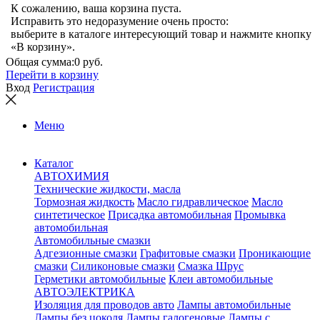
К сожалению, ваша корзина пуста.
Исправить это недоразумение очень просто:
выберите в каталоге интересующий товар и нажмите кнопку
«В корзину».
Общая сумма:
0 руб.
Перейти в корзину
Вход
Регистрация
Меню
Каталог
АВТОХИМИЯ
Технические жидкости, масла
Тормозная жидкость
Масло гидравлическое
Масло
синтетическое
Присадка автомобильная
Промывка
автомобильная
Автомобильные смазки
Адгезионные смазки
Графитовые смазки
Проникающие
смазки
Силиконовые смазки
Смазка Шрус
Герметики автомобильные
Клеи автомобильные
АВТОЭЛЕКТРИКА
Изоляция для проводов авто
Лампы автомобильные
Лампы без цоколя
Лампы галогеновые
Лампы с