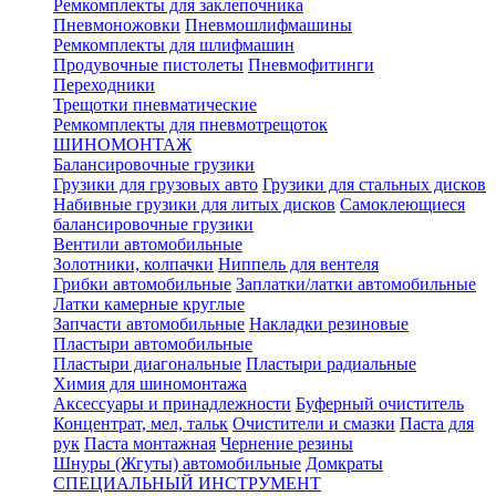
Ремкомплекты для заклепочника
Пневмоножовки
Пневмошлифмашины
Ремкомплекты для шлифмашин
Продувочные пистолеты
Пневмофитинги
Переходники
Трещотки пневматические
Ремкомплекты для пневмотрещоток
ШИНОМОНТАЖ
Балансировочные грузики
Грузики для грузовых авто
Грузики для стальных дисков
Набивные грузики для литых дисков
Самоклеющиеся
балансировочные грузики
Вентили автомобильные
Золотники, колпачки
Ниппель для вентеля
Грибки автомобильные
Заплатки/латки автомобильные
Латки камерные круглые
Запчасти автомобильные
Накладки резиновые
Пластыри автомобильные
Пластыри диагональные
Пластыри радиальные
Химия для шиномонтажа
Аксессуары и принадлежности
Буферный очиститель
Концентрат, мел, тальк
Очистители и смазки
Паста для
рук
Паста монтажная
Чернение резины
Шнуры (Жгуты) автомобильные
Домкраты
СПЕЦИАЛЬНЫЙ ИНСТРУМЕНТ