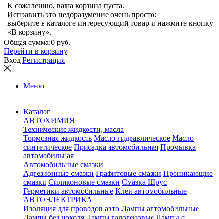
К сожалению, ваша корзина пуста.
Исправить это недоразумение очень просто:
выберите в каталоге интересующий товар и нажмите кнопку
«В корзину».
Общая сумма:
0 руб.
Перейти в корзину
Вход
Регистрация
Меню
Каталог
АВТОХИМИЯ
Технические жидкости, масла
Тормозная жидкость
Масло гидравлическое
Масло
синтетическое
Присадка автомобильная
Промывка
автомобильная
Автомобильные смазки
Адгезионные смазки
Графитовые смазки
Проникающие
смазки
Силиконовые смазки
Смазка Шрус
Герметики автомобильные
Клеи автомобильные
АВТОЭЛЕКТРИКА
Изоляция для проводов авто
Лампы автомобильные
Лампы без цоколя
Лампы галогеновые
Лампы с