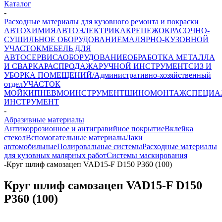
Каталог
-
Расходные материалы для кузовного ремонта и покраски
АВТОХИМИЯ
АВТОЭЛЕКТРИКА
КРЕПЕЖ
ОКРАСОЧНО-
СУШИЛЬНОЕ ОБОРУДОВАНИЕ
МАЛЯРНО-КУЗОВНОЙ
УЧАСТОК
МЕБЕЛЬ ДЛЯ
АВТОСЕРВИСА
ОБОРУДОВАНИЕ
ОБРАБОТКА МЕТАЛЛА
И СВАРКА
РАСПРОДАЖА
РУЧНОЙ ИНСТРУМЕНТ
СИЗ И
УБОРКА ПОМЕЩЕНИЙ/Административно-хозяйственный
отдел
УЧАСТОК
МОЙКИ
ПНЕВМОИНСТРУМЕНТ
ШИНОМОНТАЖ
СПЕЦИА
ИНСТРУМЕНТ
-
Абразивные материалы
Антикоррозионное и антигравийное покрытие
Вклейка
стекол
Вспомогательные материалы
Лаки
автомобильные
Полировальные системы
Расходные материалы
для кузовных малярных работ
Системы маскирования
-
Круг шлиф самозацеп VAD15-F D150 P360 (100)
Круг шлиф самозацеп VAD15-F D150
P360 (100)