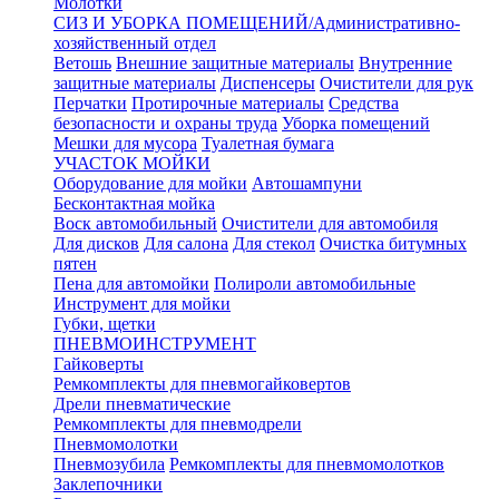
Молотки
СИЗ И УБОРКА ПОМЕЩЕНИЙ/Административно-
хозяйственный отдел
Ветошь
Внешние защитные материалы
Внутренние
защитные материалы
Диспенсеры
Очистители для рук
Перчатки
Протирочные материалы
Средства
безопасности и охраны труда
Уборка помещений
Мешки для мусора
Туалетная бумага
УЧАСТОК МОЙКИ
Оборудование для мойки
Автошампуни
Бесконтактная мойка
Воск автомобильный
Очистители для автомобиля
Для дисков
Для салона
Для стекол
Очистка битумных
пятен
Пена для автомойки
Полироли автомобильные
Инструмент для мойки
Губки, щетки
ПНЕВМОИНСТРУМЕНТ
Гайковерты
Ремкомплекты для пневмогайковертов
Дрели пневматические
Ремкомплекты для пневмодрели
Пневмомолотки
Пневмозубила
Ремкомплекты для пневмомолотков
Заклепочники