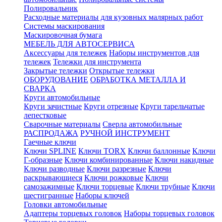
Полировальник
Расходные материалы для кузовных малярных работ
Системы маскирования
Маскировочная бумага
МЕБЕЛЬ ДЛЯ АВТОСЕРВИСА
Аксессуары для тележек
Наборы инструментов для
тележек
Тележки для инструмента
Закрытые тележки
Открытые тележки
ОБОРУДОВАНИЕ
ОБРАБОТКА МЕТАЛЛА И
СВАРКА
Круги автомобильные
Круги зачистные
Круги отрезные
Круги тарельчатые
лепестковые
Сварочные материалы
Сверла автомобильные
РАСПРОДАЖА
РУЧНОЙ ИНСТРУМЕНТ
Гаечные ключи
Ключи SPLINE
Ключи TORX
Ключи баллонные
Ключи
Г-образные
Ключи комбинированные
Ключи накидные
Ключи разводные
Ключи разрезные
Ключи
раскрывающиеся
Ключи рожковые
Ключи
самозажимные
Ключи торцевые
Ключи трубные
Ключи
шестигранные
Наборы ключей
Головки автомобильные
Адаптеры торцевых головок
Наборы торцевых головок