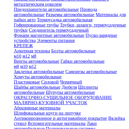
металлическим цоколем
Предохранители автомобильные
Провода
автомобильные
Разъемы автомобильные
Материалы для
пайки авто
Термоусадка автомобильная
Гофрированные трубы
Трубки, шланги, термоусадочные
трубки
Соединитель термоусадочный
Фонари магнитные автомобильные
Пуско-зарядные
устройства
Элементы питания
КРЕПЕЖ
Анкерная техника
Болты автомобильные
м10
м12
м8
Винты автомобильные
Гайки автомобильные
м8
м10
м12
Заклепки автомобильные
Саморезы автомобильные
Хомуты автомобильные
Пластиковые
Силовой
Червячный
Шайбы автомобильные
Дюбеля
Шплинты
автомобильные
Шурупы автомобильные
ОКРАСОЧНО-СУШИЛЬНОЕ ОБОРУДОВАНИЕ
МАЛЯРНО-КУЗОВНОЙ УЧАСТОК
Абразивные материалы
Шлифовальные круги на липучке
Антикоррозионное и антигравийное покрытие
Вклейка
стекол
Вспомогательные материалы
Лаки
автомобильные
Полировальные системы