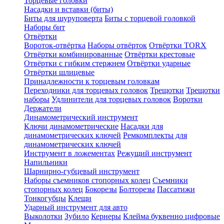
Торцевые головки
Насадки и вставки (биты)
Биты для шуруповерта
Биты с торцевой головкой
Наборы бит
Отвёртки
Вороток-отвёртка
Наборы отвёрток
Отвёртки TORX
Отвёртки комбинированные
Отвёртки крестовые
Отвёртки с гибким стержнем
Отвёртки ударные
Отвёртки шлицевые
Принадлежности к торцевым головкам
Переходники для торцевых головок
Трещотки
Трещотки
наборы
Удлинители для торцевых головок
Воротки
Держатели
Динамометрический инструмент
Ключи динамометрические
Насадки для
динамометрических ключей
Ремкомплекты для
динамометрических ключей
Инструмент в ложементах
Режущий инструмент
Напильники
Шарнирно-губцевый инструмент
Наборы съемников стопорных колец
Съемники
стопорных колец
Бокорезы
Болторезы
Пассатижи
Тонкогубцы
Клещи
Ударный инструмент для авто
Выколотки
Зубило
Кернеры
Клейма буквенно цифровые