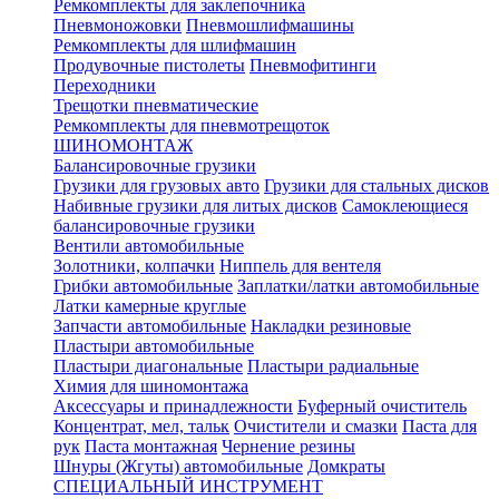
Ремкомплекты для заклепочника
Пневмоножовки
Пневмошлифмашины
Ремкомплекты для шлифмашин
Продувочные пистолеты
Пневмофитинги
Переходники
Трещотки пневматические
Ремкомплекты для пневмотрещоток
ШИНОМОНТАЖ
Балансировочные грузики
Грузики для грузовых авто
Грузики для стальных дисков
Набивные грузики для литых дисков
Самоклеющиеся
балансировочные грузики
Вентили автомобильные
Золотники, колпачки
Ниппель для вентеля
Грибки автомобильные
Заплатки/латки автомобильные
Латки камерные круглые
Запчасти автомобильные
Накладки резиновые
Пластыри автомобильные
Пластыри диагональные
Пластыри радиальные
Химия для шиномонтажа
Аксессуары и принадлежности
Буферный очиститель
Концентрат, мел, тальк
Очистители и смазки
Паста для
рук
Паста монтажная
Чернение резины
Шнуры (Жгуты) автомобильные
Домкраты
СПЕЦИАЛЬНЫЙ ИНСТРУМЕНТ