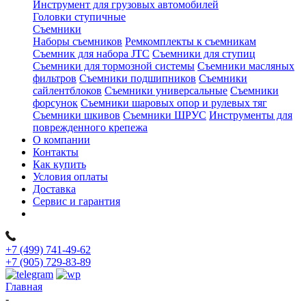
Инструмент для грузовых автомобилей
Головки ступичные
Съемники
Наборы съемников
Ремкомплекты к съемникам
Съемник для набора JTC
Съемники для ступиц
Съемники для тормозной системы
Съемники масляных
фильтров
Съемники подшипников
Съемники
сайлентблоков
Съемники универсальные
Съемники
форсунок
Съемники шаровых опор и рулевых тяг
Съемники шкивов
Съемники ШРУС
Инструменты для
поврежденного крепежа
О компании
Контакты
Как купить
Условия оплаты
Доставка
Сервис и гарантия
+7 (499) 741-49-62
+7 (905) 729-83-89
Главная
-