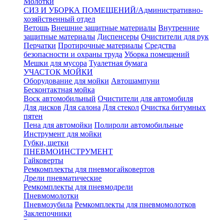
Молотки
СИЗ И УБОРКА ПОМЕЩЕНИЙ/Административно-
хозяйственный отдел
Ветошь
Внешние защитные материалы
Внутренние
защитные материалы
Диспенсеры
Очистители для рук
Перчатки
Протирочные материалы
Средства
безопасности и охраны труда
Уборка помещений
Мешки для мусора
Туалетная бумага
УЧАСТОК МОЙКИ
Оборудование для мойки
Автошампуни
Бесконтактная мойка
Воск автомобильный
Очистители для автомобиля
Для дисков
Для салона
Для стекол
Очистка битумных
пятен
Пена для автомойки
Полироли автомобильные
Инструмент для мойки
Губки, щетки
ПНЕВМОИНСТРУМЕНТ
Гайковерты
Ремкомплекты для пневмогайковертов
Дрели пневматические
Ремкомплекты для пневмодрели
Пневмомолотки
Пневмозубила
Ремкомплекты для пневмомолотков
Заклепочники