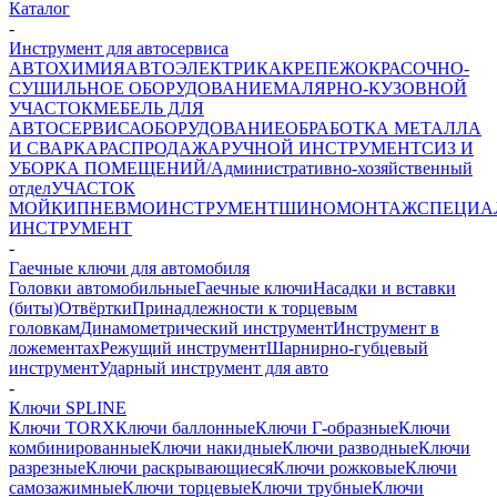
Каталог
-
Инструмент для автосервиса
АВТОХИМИЯ
АВТОЭЛЕКТРИКА
КРЕПЕЖ
ОКРАСОЧНО-
СУШИЛЬНОЕ ОБОРУДОВАНИЕ
МАЛЯРНО-КУЗОВНОЙ
УЧАСТОК
МЕБЕЛЬ ДЛЯ
АВТОСЕРВИСА
ОБОРУДОВАНИЕ
ОБРАБОТКА МЕТАЛЛА
И СВАРКА
РАСПРОДАЖА
РУЧНОЙ ИНСТРУМЕНТ
СИЗ И
УБОРКА ПОМЕЩЕНИЙ/Административно-хозяйственный
отдел
УЧАСТОК
МОЙКИ
ПНЕВМОИНСТРУМЕНТ
ШИНОМОНТАЖ
СПЕЦИА
ИНСТРУМЕНТ
-
Гаечные ключи для автомобиля
Головки автомобильные
Гаечные ключи
Насадки и вставки
(биты)
Отвёртки
Принадлежности к торцевым
головкам
Динамометрический инструмент
Инструмент в
ложементах
Режущий инструмент
Шарнирно-губцевый
инструмент
Ударный инструмент для авто
-
Ключи SPLINE
Ключи TORX
Ключи баллонные
Ключи Г-образные
Ключи
комбинированные
Ключи накидные
Ключи разводные
Ключи
разрезные
Ключи раскрывающиеся
Ключи рожковые
Ключи
самозажимные
Ключи торцевые
Ключи трубные
Ключи