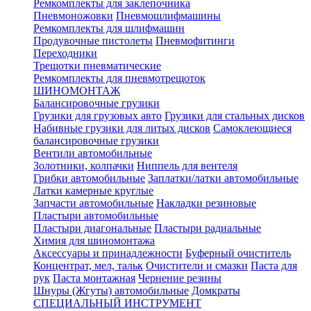
Ремкомплекты для заклепочника
Пневмоножовки
Пневмошлифмашины
Ремкомплекты для шлифмашин
Продувочные пистолеты
Пневмофитинги
Переходники
Трещотки пневматические
Ремкомплекты для пневмотрещоток
ШИНОМОНТАЖ
Балансировочные грузики
Грузики для грузовых авто
Грузики для стальных дисков
Набивные грузики для литых дисков
Самоклеющиеся
балансировочные грузики
Вентили автомобильные
Золотники, колпачки
Ниппель для вентеля
Грибки автомобильные
Заплатки/латки автомобильные
Латки камерные круглые
Запчасти автомобильные
Накладки резиновые
Пластыри автомобильные
Пластыри диагональные
Пластыри радиальные
Химия для шиномонтажа
Аксессуары и принадлежности
Буферный очиститель
Концентрат, мел, тальк
Очистители и смазки
Паста для
рук
Паста монтажная
Чернение резины
Шнуры (Жгуты) автомобильные
Домкраты
СПЕЦИАЛЬНЫЙ ИНСТРУМЕНТ