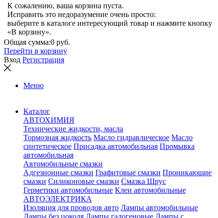
К сожалению, ваша корзина пуста.
Исправить это недоразумение очень просто:
выберите в каталоге интересующий товар и нажмите кнопку
«В корзину».
Общая сумма:
0 руб.
Перейти в корзину
Вход
Регистрация
Меню
Каталог
АВТОХИМИЯ
Технические жидкости, масла
Тормозная жидкость
Масло гидравлическое
Масло
синтетическое
Присадка автомобильная
Промывка
автомобильная
Автомобильные смазки
Адгезионные смазки
Графитовые смазки
Проникающие
смазки
Силиконовые смазки
Смазка Шрус
Герметики автомобильные
Клеи автомобильные
АВТОЭЛЕКТРИКА
Изоляция для проводов авто
Лампы автомобильные
Лампы без цоколя
Лампы галогеновые
Лампы с