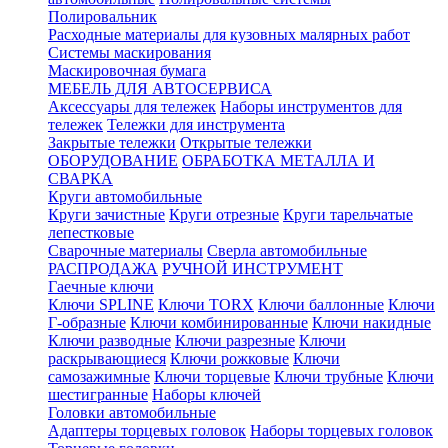
Полировальник
Расходные материалы для кузовных малярных работ
Системы маскирования
Маскировочная бумага
МЕБЕЛЬ ДЛЯ АВТОСЕРВИСА
Аксессуары для тележек
Наборы инструментов для
тележек
Тележки для инструмента
Закрытые тележки
Открытые тележки
ОБОРУДОВАНИЕ
ОБРАБОТКА МЕТАЛЛА И
СВАРКА
Круги автомобильные
Круги зачистные
Круги отрезные
Круги тарельчатые
лепестковые
Сварочные материалы
Сверла автомобильные
РАСПРОДАЖА
РУЧНОЙ ИНСТРУМЕНТ
Гаечные ключи
Ключи SPLINE
Ключи TORX
Ключи баллонные
Ключи
Г-образные
Ключи комбинированные
Ключи накидные
Ключи разводные
Ключи разрезные
Ключи
раскрывающиеся
Ключи рожковые
Ключи
самозажимные
Ключи торцевые
Ключи трубные
Ключи
шестигранные
Наборы ключей
Головки автомобильные
Адаптеры торцевых головок
Наборы торцевых головок