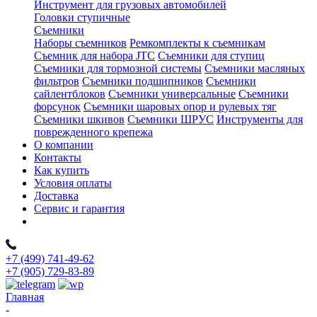
Инструмент для грузовых автомобилей
Головки ступичные
Съемники
Наборы съемников
Ремкомплекты к съемникам
Съемник для набора JTC
Съемники для ступиц
Съемники для тормозной системы
Съемники масляных
фильтров
Съемники подшипников
Съемники
сайлентблоков
Съемники универсальные
Съемники
форсунок
Съемники шаровых опор и рулевых тяг
Съемники шкивов
Съемники ШРУС
Инструменты для
поврежденного крепежа
О компании
Контакты
Как купить
Условия оплаты
Доставка
Сервис и гарантия
+7 (499) 741-49-62
+7 (905) 729-83-89
Главная
-