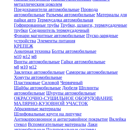
металлическим цоколем
Предохранители автомобильные
Провода
автомобильные
Разъемы автомобильные
Материалы для
пайки авто
Термоусадка автомобильная
Гофрированные трубы
Трубки, шланги, термоусадочные
трубки
Соединитель термоусадочный
Фонари магнитные автомобильные
Пуско-зарядные
устройства
Элементы питания
КРЕПЕЖ
Анкерная техника
Болты автомобильные
м10
м12
м8
Винты автомобильные
Гайки автомобильные
м8
м10
м12
Заклепки автомобильные
Саморезы автомобильные
Хомуты автомобильные
Пластиковые
Силовой
Червячный
Шайбы автомобильные
Дюбеля
Шплинты
автомобильные
Шурупы автомобильные
ОКРАСОЧНО-СУШИЛЬНОЕ ОБОРУДОВАНИЕ
МАЛЯРНО-КУЗОВНОЙ УЧАСТОК
Абразивные материалы
Шлифовальные круги на липучке
Антикоррозионное и антигравийное покрытие
Вклейка
стекол
Вспомогательные материалы
Лаки
автомобильные
Полировальные системы