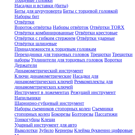
Торцевые головки
Насадки и вставки (биты)
Биты для шуруповерта
Биты с торцевой головкой
Наборы бит
Отвёртки
Вороток-отвёртка
Наборы отвёрток
Отвёртки TORX
Отвёртки комбинированные
Отвёртки крестовые
Отвёртки с гибким стержнем
Отвёртки ударные
Отвёртки шлицевые
Принадлежности к торцевым головкам
Переходники для торцевых головок
Трещотки
Трещотки
наборы
Удлинители для торцевых головок
Воротки
Держатели
Динамометрический инструмент
Ключи динамометрические
Насадки для
динамометрических ключей
Ремкомплекты для
динамометрических ключей
Инструмент в ложементах
Режущий инструмент
Напильники
Шарнирно-губцевый инструмент
Наборы съемников стопорных колец
Съемники
стопорных колец
Бокорезы
Болторезы
Пассатижи
Тонкогубцы
Клещи
Ударный инструмент для авто
Выколотки
Зубило
Кернеры
Клейма буквенно цифровые