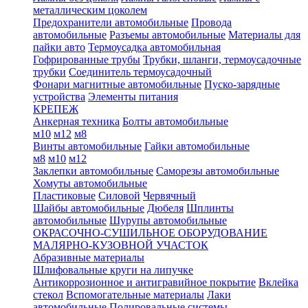
металлическим цоколем
Предохранители автомобильные
Провода
автомобильные
Разъемы автомобильные
Материалы для
пайки авто
Термоусадка автомобильная
Гофрированные трубы
Трубки, шланги, термоусадочные
трубки
Соединитель термоусадочный
Фонари магнитные автомобильные
Пуско-зарядные
устройства
Элементы питания
КРЕПЕЖ
Анкерная техника
Болты автомобильные
м10
м12
м8
Винты автомобильные
Гайки автомобильные
м8
м10
м12
Заклепки автомобильные
Саморезы автомобильные
Хомуты автомобильные
Пластиковые
Силовой
Червячный
Шайбы автомобильные
Дюбеля
Шплинты
автомобильные
Шурупы автомобильные
ОКРАСОЧНО-СУШИЛЬНОЕ ОБОРУДОВАНИЕ
МАЛЯРНО-КУЗОВНОЙ УЧАСТОК
Абразивные материалы
Шлифовальные круги на липучке
Антикоррозионное и антигравийное покрытие
Вклейка
стекол
Вспомогательные материалы
Лаки
автомобильные
Полировальные системы