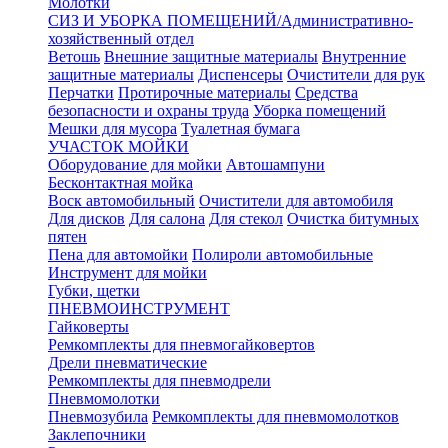
Молотки
СИЗ И УБОРКА ПОМЕЩЕНИЙ/Административно-
хозяйственный отдел
Ветошь
Внешние защитные материалы
Внутренние
защитные материалы
Диспенсеры
Очистители для рук
Перчатки
Протирочные материалы
Средства
безопасности и охраны труда
Уборка помещений
Мешки для мусора
Туалетная бумага
УЧАСТОК МОЙКИ
Оборудование для мойки
Автошампуни
Бесконтактная мойка
Воск автомобильный
Очистители для автомобиля
Для дисков
Для салона
Для стекол
Очистка битумных
пятен
Пена для автомойки
Полироли автомобильные
Инструмент для мойки
Губки, щетки
ПНЕВМОИНСТРУМЕНТ
Гайковерты
Ремкомплекты для пневмогайковертов
Дрели пневматические
Ремкомплекты для пневмодрели
Пневмомолотки
Пневмозубила
Ремкомплекты для пневмомолотков
Заклепочники