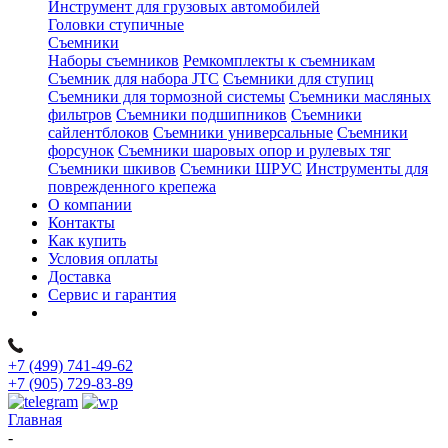
Инструмент для грузовых автомобилей
Головки ступичные
Съемники
Наборы съемников
Ремкомплекты к съемникам
Съемник для набора JTC
Съемники для ступиц
Съемники для тормозной системы
Съемники масляных
фильтров
Съемники подшипников
Съемники
сайлентблоков
Съемники универсальные
Съемники
форсунок
Съемники шаровых опор и рулевых тяг
Съемники шкивов
Съемники ШРУС
Инструменты для
поврежденного крепежа
О компании
Контакты
Как купить
Условия оплаты
Доставка
Сервис и гарантия
+7 (499) 741-49-62
+7 (905) 729-83-89
Главная
-