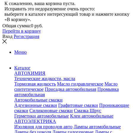
К сожалению, ваша корзина пуста.
Исправить это недоразумение очень просто:
выберите в каталоге интересующий товар и нажмите кнопку
«В корзину».
Общая сумма:
0 руб.
Перейти в корзину
Вход
Регистрация
Меню
Каталог
АВТОХИМИЯ
Технические жидкости, масла
Тормозная жидкость
Масло гидравлическое
Масло
синтетическое
Присадка автомобильная
Промывка
автомобильная
Автомобильные смазки
Адгезионные смазки
Графитовые смазки
Проникающие
смазки
Силиконовые смазки
Смазка Шрус
Герметики автомобильные
Клеи автомобильные
АВТОЭЛЕКТРИКА
Изоляция для проводов авто
Лампы автомобильные
Лампы без цоколя
Лампы галогеновые
Лампы с