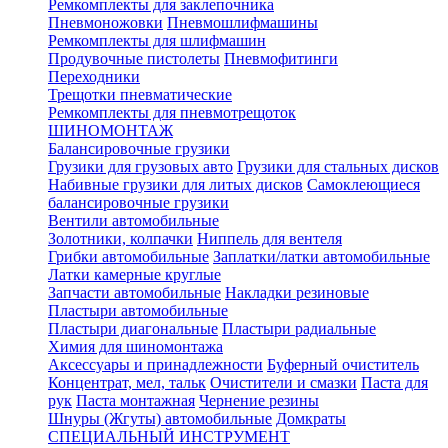
Ремкомплекты для заклепочника
Пневмоножовки
Пневмошлифмашины
Ремкомплекты для шлифмашин
Продувочные пистолеты
Пневмофитинги
Переходники
Трещотки пневматические
Ремкомплекты для пневмотрещоток
ШИНОМОНТАЖ
Балансировочные грузики
Грузики для грузовых авто
Грузики для стальных дисков
Набивные грузики для литых дисков
Самоклеющиеся
балансировочные грузики
Вентили автомобильные
Золотники, колпачки
Ниппель для вентеля
Грибки автомобильные
Заплатки/латки автомобильные
Латки камерные круглые
Запчасти автомобильные
Накладки резиновые
Пластыри автомобильные
Пластыри диагональные
Пластыри радиальные
Химия для шиномонтажа
Аксессуары и принадлежности
Буферный очиститель
Концентрат, мел, тальк
Очистители и смазки
Паста для
рук
Паста монтажная
Чернение резины
Шнуры (Жгуты) автомобильные
Домкраты
СПЕЦИАЛЬНЫЙ ИНСТРУМЕНТ