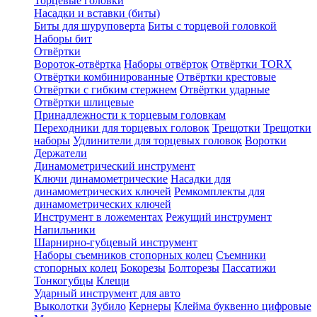
Торцевые головки
Насадки и вставки (биты)
Биты для шуруповерта
Биты с торцевой головкой
Наборы бит
Отвёртки
Вороток-отвёртка
Наборы отвёрток
Отвёртки TORX
Отвёртки комбинированные
Отвёртки крестовые
Отвёртки с гибким стержнем
Отвёртки ударные
Отвёртки шлицевые
Принадлежности к торцевым головкам
Переходники для торцевых головок
Трещотки
Трещотки
наборы
Удлинители для торцевых головок
Воротки
Держатели
Динамометрический инструмент
Ключи динамометрические
Насадки для
динамометрических ключей
Ремкомплекты для
динамометрических ключей
Инструмент в ложементах
Режущий инструмент
Напильники
Шарнирно-губцевый инструмент
Наборы съемников стопорных колец
Съемники
стопорных колец
Бокорезы
Болторезы
Пассатижи
Тонкогубцы
Клещи
Ударный инструмент для авто
Выколотки
Зубило
Кернеры
Клейма буквенно цифровые