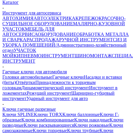
Каталог
-
Инструмент для автосервиса
АВТОХИМИЯ
АВТОЭЛЕКТРИКА
КРЕПЕЖ
ОКРАСОЧНО-
СУШИЛЬНОЕ ОБОРУДОВАНИЕ
МАЛЯРНО-КУЗОВНОЙ
УЧАСТОК
МЕБЕЛЬ ДЛЯ
АВТОСЕРВИСА
ОБОРУДОВАНИЕ
ОБРАБОТКА МЕТАЛЛА
И СВАРКА
РАСПРОДАЖА
РУЧНОЙ ИНСТРУМЕНТ
СИЗ И
УБОРКА ПОМЕЩЕНИЙ/Административно-хозяйственный
отдел
УЧАСТОК
МОЙКИ
ПНЕВМОИНСТРУМЕНТ
ШИНОМОНТАЖ
СПЕЦИА
ИНСТРУМЕНТ
-
Гаечные ключи для автомобиля
Головки автомобильные
Гаечные ключи
Насадки и вставки
(биты)
Отвёртки
Принадлежности к торцевым
головкам
Динамометрический инструмент
Инструмент в
ложементах
Режущий инструмент
Шарнирно-губцевый
инструмент
Ударный инструмент для авто
-
Ключи гаечные разрезные
Ключи SPLINE
Ключи TORX
Ключи баллонные
Ключи Г-
образные
Ключи комбинированные
Ключи накидные
Ключи
разводные
Ключи раскрывающиеся
Ключи рожковые
Ключи
самозажимные
Ключи торцевые
Ключи трубные
Ключи