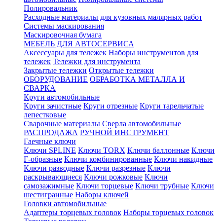
Полировальник
Расходные материалы для кузовных малярных работ
Системы маскирования
Маскировочная бумага
МЕБЕЛЬ ДЛЯ АВТОСЕРВИСА
Аксессуары для тележек
Наборы инструментов для
тележек
Тележки для инструмента
Закрытые тележки
Открытые тележки
ОБОРУДОВАНИЕ
ОБРАБОТКА МЕТАЛЛА И
СВАРКА
Круги автомобильные
Круги зачистные
Круги отрезные
Круги тарельчатые
лепестковые
Сварочные материалы
Сверла автомобильные
РАСПРОДАЖА
РУЧНОЙ ИНСТРУМЕНТ
Гаечные ключи
Ключи SPLINE
Ключи TORX
Ключи баллонные
Ключи
Г-образные
Ключи комбинированные
Ключи накидные
Ключи разводные
Ключи разрезные
Ключи
раскрывающиеся
Ключи рожковые
Ключи
самозажимные
Ключи торцевые
Ключи трубные
Ключи
шестигранные
Наборы ключей
Головки автомобильные
Адаптеры торцевых головок
Наборы торцевых головок