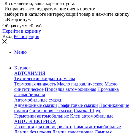
К сожалению, ваша корзина пуста.
Исправить это недоразумение очень просто:
выберите в каталоге интересующий товар и нажмите кнопку
«В корзину».
Общая сумма:
0 руб.
Перейти в корзину
Вход
Регистрация
Меню
Каталог
АВТОХИМИЯ
Технические жидкости, масла
Тормозная жидкость
Масло гидравлическое
Масло
синтетическое
Присадка автомобильная
Промывка
автомобильная
Автомобильные смазки
Адгезионные смазки
Графитовые смазки
Проникающие
смазки
Силиконовые смазки
Смазка Шрус
Герметики автомобильные
Клеи автомобильные
АВТОЭЛЕКТРИКА
Изоляция для проводов авто
Лампы автомобильные
Лампы без цоколя
Лампы галогеновые
Лампы с