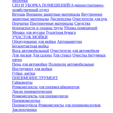
Молотки
СИЗ И УБОРКА ПОМЕЩЕНИЙ/Административно-
хозяйственный отдел
Ветошь
Внешние защитные материалы
Внутренние
защитные материалы
Диспенсеры
Очистители для рук
Перчатки
Протирочные материалы
Средства
безопасности и охраны труда
Уборка помещений
Мешки для мусора
Туалетная бумага
УЧАСТОК МОЙКИ
Оборудование для мойки
Автошампуни
Бесконтактная мойка
Воск автомобильный
Очистители для автомобиля
Для дисков
Для салона
Для стекол
Очистка битумных
пятен
Пена для автомойки
Полироли автомобильные
Инструмент для мойки
Губки, щетки
ПНЕВМОИНСТРУМЕНТ
Гайковерты
Ремкомплекты для пневмогайковертов
Дрели пневматические
Ремкомплекты для пневмодрели
Пневмомолотки
Пневмозубила
Ремкомплекты для пневмомолотков
Заклепочники