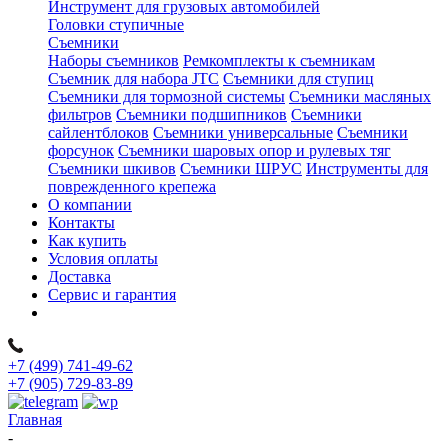
Инструмент для грузовых автомобилей
Головки ступичные
Съемники
Наборы съемников
Ремкомплекты к съемникам
Съемник для набора JTC
Съемники для ступиц
Съемники для тормозной системы
Съемники масляных
фильтров
Съемники подшипников
Съемники
сайлентблоков
Съемники универсальные
Съемники
форсунок
Съемники шаровых опор и рулевых тяг
Съемники шкивов
Съемники ШРУС
Инструменты для
поврежденного крепежа
О компании
Контакты
Как купить
Условия оплаты
Доставка
Сервис и гарантия
+7 (499) 741-49-62
+7 (905) 729-83-89
Главная
-