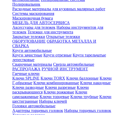
Полировальник
Расходные материалы для кузовных малярных работ
Системы маскирования
Маскировочная бумага
МЕБЕЛЬ ДЛЯ АВТОСЕРВИСА
Аксессуары для тележек
Наборы инструментов для
тележек
Тележки для инструмента
Закрытые тележки
Открытые тележки
ОБОРУДОВАНИЕ
ОБРАБОТКА МЕТАЛЛА И
СВАРКА
Круги автомобильные
Круги зачистные
Круги отрезные
Круги тарельчатые
лепестковые
Сварочные материалы
Сверла автомобильные
РАСПРОДАЖА
РУЧНОЙ ИНСТРУМЕНТ
Гаечные ключи
Ключи SPLINE
Ключи TORX
Ключи баллонные
Ключи
Г-образные
Ключи комбинированные
Ключи накидные
Ключи разводные
Ключи разрезные
Ключи
раскрывающиеся
Ключи рожковые
Ключи
самозажимные
Ключи торцевые
Ключи трубные
Ключи
шестигранные
Наборы ключей
Головки автомобильные
Адаптеры торцевых головок
Наборы торцевых головок