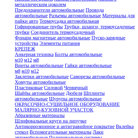
металлическим цоколем
Предохранители автомобильные
Провода
автомобильные
Разъемы автомобильные
Материалы для
пайки авто
Термоусадка автомобильная
Гофрированные трубы
Трубки, шланги, термоусадочные
трубки
Соединитель термоусадочный
Фонари магнитные автомобильные
Пуско-зарядные
устройства
Элементы питания
КРЕПЕЖ
Анкерная техника
Болты автомобильные
м10
м12
м8
Винты автомобильные
Гайки автомобильные
м8
м10
м12
Заклепки автомобильные
Саморезы автомобильные
Хомуты автомобильные
Пластиковые
Силовой
Червячный
Шайбы автомобильные
Дюбеля
Шплинты
автомобильные
Шурупы автомобильные
ОКРАСОЧНО-СУШИЛЬНОЕ ОБОРУДОВАНИЕ
МАЛЯРНО-КУЗОВНОЙ УЧАСТОК
Абразивные материалы
Шлифовальные круги на липучке
Антикоррозионное и антигравийное покрытие
Вклейка
стекол
Вспомогательные материалы
Лаки
автомобильные
Полировальные системы