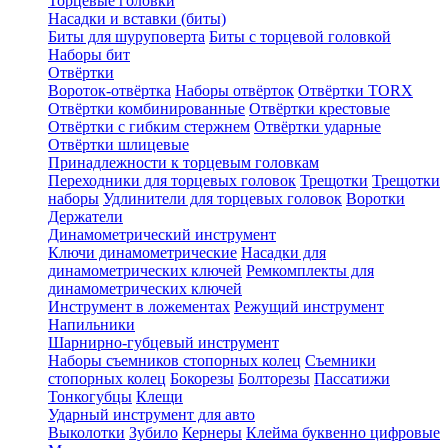
Торцевые головки
Насадки и вставки (биты)
Биты для шуруповерта
Биты с торцевой головкой
Наборы бит
Отвёртки
Вороток-отвёртка
Наборы отвёрток
Отвёртки TORX
Отвёртки комбинированные
Отвёртки крестовые
Отвёртки с гибким стержнем
Отвёртки ударные
Отвёртки шлицевые
Принадлежности к торцевым головкам
Переходники для торцевых головок
Трещотки
Трещотки
наборы
Удлинители для торцевых головок
Воротки
Держатели
Динамометрический инструмент
Ключи динамометрические
Насадки для
динамометрических ключей
Ремкомплекты для
динамометрических ключей
Инструмент в ложементах
Режущий инструмент
Напильники
Шарнирно-губцевый инструмент
Наборы съемников стопорных колец
Съемники
стопорных колец
Бокорезы
Болторезы
Пассатижи
Тонкогубцы
Клещи
Ударный инструмент для авто
Выколотки
Зубило
Кернеры
Клейма буквенно цифровые