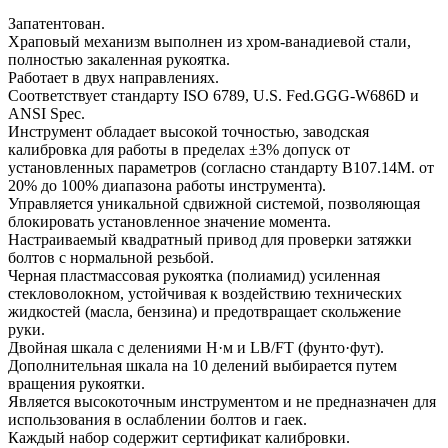
Запатентован.
Храповый механизм выполнен из хром-ванадиевой стали,
полностью закаленная рукоятка.
Работает в двух направлениях.
Соответствует стандарту ISO 6789, U.S. Fed.GGG-W686D и
ANSI Spec.
Инструмент обладает высокой точностью, заводская
калибровка для работы в пределах ±3% допуск от
установленных параметров (согласно стандарту В107.14М. от
20% до 100% диапазона работы инструмента).
Управляется уникальной сдвижной системой, позволяющая
блокировать установленное значение момента.
Настраиваемый квадратный привод для проверки затяжки
болтов с нормальной резьбой.
Черная пластмассовая рукоятка (полиамид) усиленная
стекловолокном, устойчивая к воздействию технических
жидкостей (масла, бензина) и предотвращает скольжение
руки.
Двойная шкала с делениями Н·м и LB/FT (фунто·фут).
Дополнительная шкала на 10 делений выбирается путем
вращения рукоятки.
Является высокоточным инструментом и не предназначен для
использования в ослаблении болтов и гаек.
Каждый набор содержит сертификат калибровки.