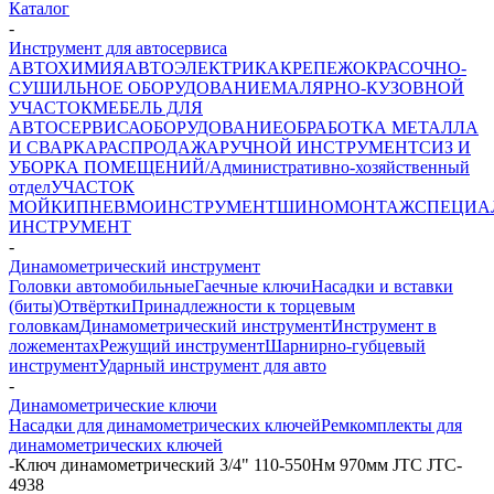
Каталог
-
Инструмент для автосервиса
АВТОХИМИЯ
АВТОЭЛЕКТРИКА
КРЕПЕЖ
ОКРАСОЧНО-
СУШИЛЬНОЕ ОБОРУДОВАНИЕ
МАЛЯРНО-КУЗОВНОЙ
УЧАСТОК
МЕБЕЛЬ ДЛЯ
АВТОСЕРВИСА
ОБОРУДОВАНИЕ
ОБРАБОТКА МЕТАЛЛА
И СВАРКА
РАСПРОДАЖА
РУЧНОЙ ИНСТРУМЕНТ
СИЗ И
УБОРКА ПОМЕЩЕНИЙ/Административно-хозяйственный
отдел
УЧАСТОК
МОЙКИ
ПНЕВМОИНСТРУМЕНТ
ШИНОМОНТАЖ
СПЕЦИА
ИНСТРУМЕНТ
-
Динамометрический инструмент
Головки автомобильные
Гаечные ключи
Насадки и вставки
(биты)
Отвёртки
Принадлежности к торцевым
головкам
Динамометрический инструмент
Инструмент в
ложементах
Режущий инструмент
Шарнирно-губцевый
инструмент
Ударный инструмент для авто
-
Динамометрические ключи
Насадки для динамометрических ключей
Ремкомплекты для
динамометрических ключей
-
Ключ динамометрический 3/4" 110-550Нм 970мм JTC JTC-
4938