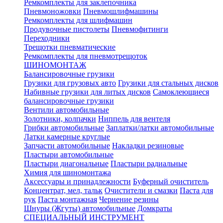
Ремкомплекты для заклепочника
Пневмоножовки
Пневмошлифмашины
Ремкомплекты для шлифмашин
Продувочные пистолеты
Пневмофитинги
Переходники
Трещотки пневматические
Ремкомплекты для пневмотрещоток
ШИНОМОНТАЖ
Балансировочные грузики
Грузики для грузовых авто
Грузики для стальных дисков
Набивные грузики для литых дисков
Самоклеющиеся
балансировочные грузики
Вентили автомобильные
Золотники, колпачки
Ниппель для вентеля
Грибки автомобильные
Заплатки/латки автомобильные
Латки камерные круглые
Запчасти автомобильные
Накладки резиновые
Пластыри автомобильные
Пластыри диагональные
Пластыри радиальные
Химия для шиномонтажа
Аксессуары и принадлежности
Буферный очиститель
Концентрат, мел, тальк
Очистители и смазки
Паста для
рук
Паста монтажная
Чернение резины
Шнуры (Жгуты) автомобильные
Домкраты
СПЕЦИАЛЬНЫЙ ИНСТРУМЕНТ