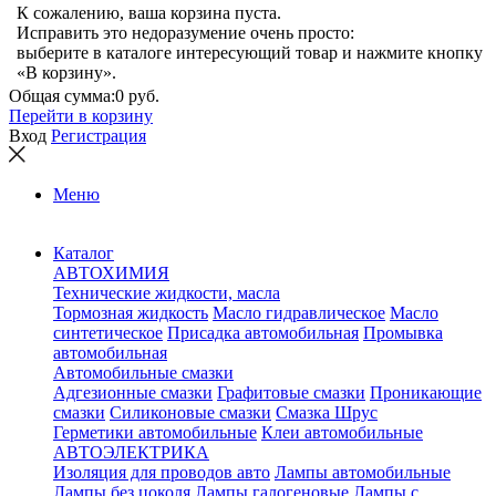
К сожалению, ваша корзина пуста.
Исправить это недоразумение очень просто:
выберите в каталоге интересующий товар и нажмите кнопку
«В корзину».
Общая сумма:
0 руб.
Перейти в корзину
Вход
Регистрация
Меню
Каталог
АВТОХИМИЯ
Технические жидкости, масла
Тормозная жидкость
Масло гидравлическое
Масло
синтетическое
Присадка автомобильная
Промывка
автомобильная
Автомобильные смазки
Адгезионные смазки
Графитовые смазки
Проникающие
смазки
Силиконовые смазки
Смазка Шрус
Герметики автомобильные
Клеи автомобильные
АВТОЭЛЕКТРИКА
Изоляция для проводов авто
Лампы автомобильные
Лампы без цоколя
Лампы галогеновые
Лампы с