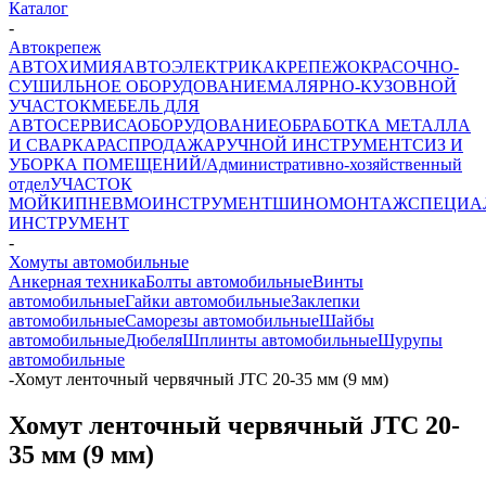
Каталог
-
Автокрепеж
АВТОХИМИЯ
АВТОЭЛЕКТРИКА
КРЕПЕЖ
ОКРАСОЧНО-
СУШИЛЬНОЕ ОБОРУДОВАНИЕ
МАЛЯРНО-КУЗОВНОЙ
УЧАСТОК
МЕБЕЛЬ ДЛЯ
АВТОСЕРВИСА
ОБОРУДОВАНИЕ
ОБРАБОТКА МЕТАЛЛА
И СВАРКА
РАСПРОДАЖА
РУЧНОЙ ИНСТРУМЕНТ
СИЗ И
УБОРКА ПОМЕЩЕНИЙ/Административно-хозяйственный
отдел
УЧАСТОК
МОЙКИ
ПНЕВМОИНСТРУМЕНТ
ШИНОМОНТАЖ
СПЕЦИА
ИНСТРУМЕНТ
-
Хомуты автомобильные
Анкерная техника
Болты автомобильные
Винты
автомобильные
Гайки автомобильные
Заклепки
автомобильные
Саморезы автомобильные
Шайбы
автомобильные
Дюбеля
Шплинты автомобильные
Шурупы
автомобильные
-
Хомут ленточный червячный JTC 20-35 мм (9 мм)
Хомут ленточный червячный JTC 20-
35 мм (9 мм)