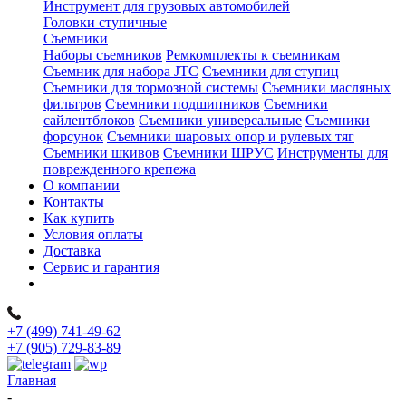
Инструмент для грузовых автомобилей
Головки ступичные
Съемники
Наборы съемников
Ремкомплекты к съемникам
Съемник для набора JTC
Съемники для ступиц
Съемники для тормозной системы
Съемники масляных
фильтров
Съемники подшипников
Съемники
сайлентблоков
Съемники универсальные
Съемники
форсунок
Съемники шаровых опор и рулевых тяг
Съемники шкивов
Съемники ШРУС
Инструменты для
поврежденного крепежа
О компании
Контакты
Как купить
Условия оплаты
Доставка
Сервис и гарантия
+7 (499) 741-49-62
+7 (905) 729-83-89
Главная
-