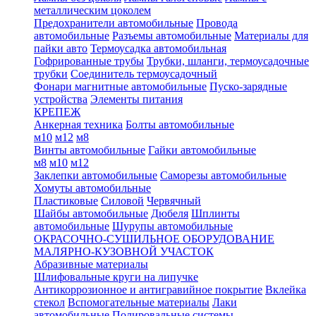
металлическим цоколем
Предохранители автомобильные
Провода
автомобильные
Разъемы автомобильные
Материалы для
пайки авто
Термоусадка автомобильная
Гофрированные трубы
Трубки, шланги, термоусадочные
трубки
Соединитель термоусадочный
Фонари магнитные автомобильные
Пуско-зарядные
устройства
Элементы питания
КРЕПЕЖ
Анкерная техника
Болты автомобильные
м10
м12
м8
Винты автомобильные
Гайки автомобильные
м8
м10
м12
Заклепки автомобильные
Саморезы автомобильные
Хомуты автомобильные
Пластиковые
Силовой
Червячный
Шайбы автомобильные
Дюбеля
Шплинты
автомобильные
Шурупы автомобильные
ОКРАСОЧНО-СУШИЛЬНОЕ ОБОРУДОВАНИЕ
МАЛЯРНО-КУЗОВНОЙ УЧАСТОК
Абразивные материалы
Шлифовальные круги на липучке
Антикоррозионное и антигравийное покрытие
Вклейка
стекол
Вспомогательные материалы
Лаки
автомобильные
Полировальные системы