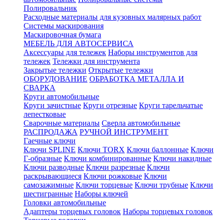
Полировальник
Расходные материалы для кузовных малярных работ
Системы маскирования
Маскировочная бумага
МЕБЕЛЬ ДЛЯ АВТОСЕРВИСА
Аксессуары для тележек
Наборы инструментов для
тележек
Тележки для инструмента
Закрытые тележки
Открытые тележки
ОБОРУДОВАНИЕ
ОБРАБОТКА МЕТАЛЛА И
СВАРКА
Круги автомобильные
Круги зачистные
Круги отрезные
Круги тарельчатые
лепестковые
Сварочные материалы
Сверла автомобильные
РАСПРОДАЖА
РУЧНОЙ ИНСТРУМЕНТ
Гаечные ключи
Ключи SPLINE
Ключи TORX
Ключи баллонные
Ключи
Г-образные
Ключи комбинированные
Ключи накидные
Ключи разводные
Ключи разрезные
Ключи
раскрывающиеся
Ключи рожковые
Ключи
самозажимные
Ключи торцевые
Ключи трубные
Ключи
шестигранные
Наборы ключей
Головки автомобильные
Адаптеры торцевых головок
Наборы торцевых головок