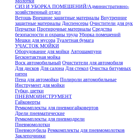
Молотки
СИЗ И УБОРКА ПОМЕЩЕНИЙ/Административно-
хозяйственный отдел
Ветошь
Внешние защитные материалы
Внутренние
защитные материалы
Диспенсеры
Очистители для рук
Перчатки
Протирочные материалы
Средства
безопасности и охраны труда
Уборка помещений
Мешки для мусора
Туалетная бумага
УЧАСТОК МОЙКИ
Оборудование для мойки
Автошампуни
Бесконтактная мойка
Воск автомобильный
Очистители для автомобиля
Для дисков
Для салона
Для стекол
Очистка битумных
пятен
Пена для автомойки
Полироли автомобильные
Инструмент для мойки
Губки, щетки
ПНЕВМОИНСТРУМЕНТ
Гайковерты
Ремкомплекты для пневмогайковертов
Дрели пневматические
Ремкомплекты для пневмодрели
Пневмомолотки
Пневмозубила
Ремкомплекты для пневмомолотков
Заклепочники