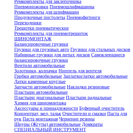
Ремкомплекты для заклепочника
Пневмоножовки
Пневмошлифмашины
Ремкомплекты для шлифмашин
Продувочные пистолеты
Пневмофитинги
Переходники
Трещотки пневматические
Ремкомплекты для пневмотрещоток
ШИНОМОНТАЖ
Балансировочные грузики
Грузики для грузовых авто
Грузики для стальных дисков
Набивные грузики для литых дисков
Самоклеющиеся
балансировочные грузики
Вентили автомобильные
Золотники, колпачки
Ниппель для вентеля
Грибки автомобильные
Заплатки/латки автомобильные
Латки камерные круглые
Запчасти автомобильные
Накладки резиновые
Пластыри автомобильные
Пластыри диагональные
Пластыри радиальные
Химия для шиномонтажа
Аксессуары и принадлежности
Буферный очиститель
Концентрат, мел, тальк
Очистители и смазки
Паста для
рук
Паста монтажная
Чернение резины
Шнуры (Жгуты) автомобильные
Домкраты
СПЕЦИАЛЬНЫЙ ИНСТРУМЕНТ