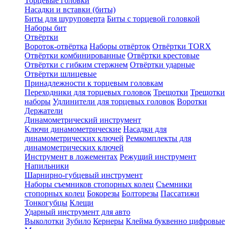
Торцевые головки
Насадки и вставки (биты)
Биты для шуруповерта
Биты с торцевой головкой
Наборы бит
Отвёртки
Вороток-отвёртка
Наборы отвёрток
Отвёртки TORX
Отвёртки комбинированные
Отвёртки крестовые
Отвёртки с гибким стержнем
Отвёртки ударные
Отвёртки шлицевые
Принадлежности к торцевым головкам
Переходники для торцевых головок
Трещотки
Трещотки
наборы
Удлинители для торцевых головок
Воротки
Держатели
Динамометрический инструмент
Ключи динамометрические
Насадки для
динамометрических ключей
Ремкомплекты для
динамометрических ключей
Инструмент в ложементах
Режущий инструмент
Напильники
Шарнирно-губцевый инструмент
Наборы съемников стопорных колец
Съемники
стопорных колец
Бокорезы
Болторезы
Пассатижи
Тонкогубцы
Клещи
Ударный инструмент для авто
Выколотки
Зубило
Кернеры
Клейма буквенно цифровые